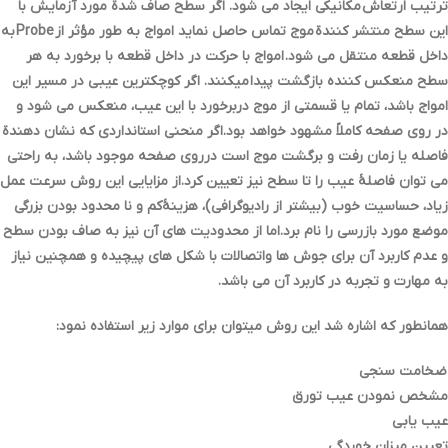
ترتیب ارتعاش مکانیکی ایجاد می شود. اگر سطح صاف شدة مورد آزمایش با
این سطح منتشر کنندة موج تماس حاصل نماید امواج به طور مؤثر از Probe به
داخل قطعه منتقل می شود. امواج با حرکت در داخل قطعه با برخورد به هر
سطح منعکس کننده بازگشت پیدا میکنند. اگر کوچکترین عیبی در مسیر این
امواج باشد، تمام یا قسمتی از موج دربرخورد با این عیب، منعکس می شود و
در روي صفحه کاملاً مشهود خواهد بود.اگر منحنی استانداردي که نشان دهندة
فاصله یا زمان رفت و برگشت موج است درروي صفحه موجود باشد، به راحتی
می توان فاصلۀ عیب را تا سطح نیز تعیین کرد.از مزایایی این روش سرعت عمل
زیاد، حساسیت خوب (بیشتر از رادیوگرافی)، هزینۀکم و نا محدود بودن بزرگی
موضع مورد بازرسی را نام برد.اما از محدودیت هاي آن نیز به صاف بودن سطح
و عدم کاربرد آن براي جوش ها واتصالات با شکل هاي پیچیده و همچنین نیاز
به مهارت و تجربه در کاربرد آن می باشد.
همانطور که اشاره شد این روش میتوان براي موارد زیر استفاده نمود:
ضخامت سنجی
مشخص نمودن عیب تورق
عیب یابی
تعیین میزان خوردگی