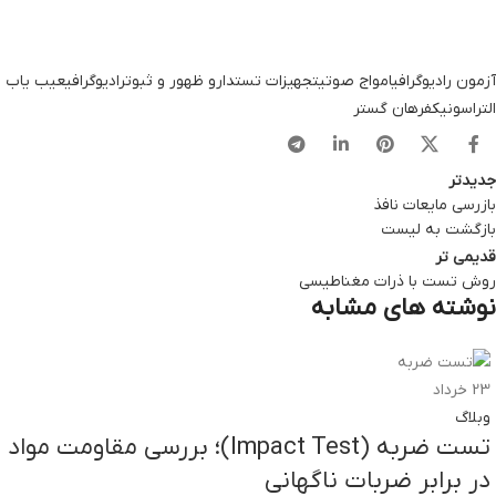
آزمون رادیوگرافی
امواج صوتی
تجهیزات تست
دارو ظهور و ثبوت
رادیوگرافی
عیب یاب
التراسونیک
فرهان گستر
جدیدتر
بازرسی مایعات نافذ
بازگشت به لیست
قدیمی تر
روش تست با ذرات مغناطیسی
نوشته های مشابه
23
خرداد
وبلاگ
تست ضربه (Impact Test)؛ بررسی مقاومت مواد
در برابر ضربات ناگهانی