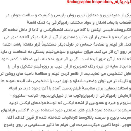
1.رادیوگرافی Radiographic Inspection
یکی از مفیدترین و متداول ترین روش بازرسی و کیفیت و سلامت جوش در
قطعات با ابعاد، اشکال و مواد مختلف، رادیوگرافی به کمک اشعۀ
الکترومغناطیسی ایکس یا گاما می باشد. اشعۀایکس یا گاما از داخل قطعه کار
عبور کرده و قسمتی از آن جذب و مقداري از آن، از طرف دیگر قطعه عبور می
کند. اگر فیلم یا صفحۀ حساس در طرف دیگر مستقیماً قرار داشته باشد، اشعه
بر روي آن اثر می کند. میزان سفیدي و سیاهی فیلم بستگی به ضخامت ي دارد
که اشعه از آن عبور کرده است. اگر بر اثر عیوب مختلف این ضخامت کمتر شود
با ایجاد سایه اي تیره رنگ تصویري از آن عیب بر روي فیلم تشکیل و آن را
قابل تشخیص می نماید.بعد از ظاهر کردن فیلم و مطالعۀ ناحیه هاي روشن تر
و تاریک تر می توان وضعیت،اندازه و نوع عیب را تشخیص داد. البته نمونه ها
و استانداردهایی براي مقایسۀ فیلم بدست آمده با آنها وجود دارد. در انجام
آزمایش رادیوگرافی از رادیوایزوتوپ ها از قبیل ایریدیوم – کبالت – سلنیوم –
سزیوم و غیره و همچنین از اشعه ایکس که توسط مولدهاي ایکس تولید
میشوند استفاده نمود.فیلم هاي صنعتی مورد استفاده نیز در 2 کلاس فیلمهاي
سرعت پایین و سرعت بالا توسط کارخانجات شناخته شده از قبیل کداك، آگفا،
فوجی، فوما تامین میگردد.سرعت این فیلم ها تاثیر مستقیمی بر روي وضوح