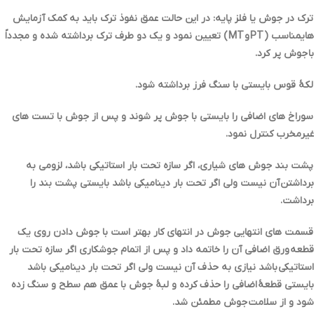
ترك در جوش یا فلز پایه: در این حالت عمق نفوذ ترك باید به کمک آزمایش
هايمناسب ( PT و MT ) تعیین نمود و یک دو طرف ترك برداشته شده و مجدداً
با جوش پر کرد.
لکۀ قوس بایستی با سنگ فرز برداشته شود.
سوراخ هاي اضافی را بایستی با جوش پر شوند و پس از جوش با تست هاي
غیرمخرب کنترل نمود.
پشت بند جوش هاي شیاري، اگر سازه تحت بار استاتیکی باشد، لزومی به
برداشتن آن نیست ولی اگر تحت بار دینامیکی باشد بایستی پشت بند را
برداشت.
قسمت هاي انتهایی جوش در انتهاي کار بهتر است با جوش دادن روي یک
قطعه ورق اضافی آن را خاتمه داد و پس از اتمام جوشکاري اگر سازه تحت بار
استاتیکی باشد نیازي به حذف آن نیست ولی اگر تحت بار دینامیکی باشد
بایستی قطعۀ اضافی را حذف کرده و لبۀ جوش با عمق هم سطح و سنگ زده
شود و از سلامت جوش مطمئن شد.