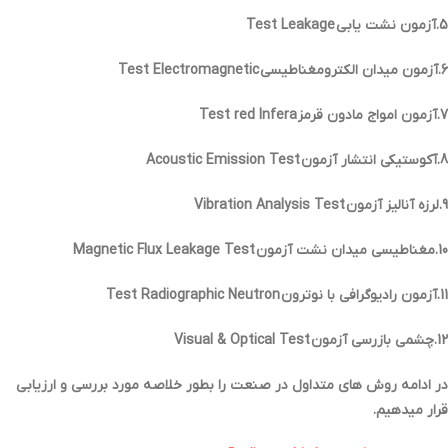
5.آزمون نشت یابی Test Leakage
6.آزمون میدان الکترومغناطیسی Test Electromagnetic
7.آزمون امواج مادون قرمز Test red Infera
8.آکوستیکی انتشار آزمون Acoustic Emission Test
9.لرزه آنالیز آزمون Vibration Analysis Test
10.مغناطیسی میدان نشت آزمون Magnetic Flux Leakage Test
11.آزمون رادیوگرافی با نوترون Test Radiographic Neutron
12.چشمی بازرسی آزمون Visual & Optical Test
در ادامه روش هاي متداول در صنعت را بطور خلاصه مورد بررسی و ارزیابی
قرار میدهیم.