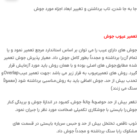
جا به جا شدن، تاب برداشتن و تغییر ابعاد اجزاء مورد جوش
تعمیر عیوب جوش
جوش هاي داراي عیب را می توان بر اساس استاندارد مرجع تعمیر نمود و یا
تمام آن را برداشته و مجدداً بطور کامل جوش داد. معیار پذیرش جوش تعمیر
شده مطابق جوش هاي اصلی بوده و با همان روش باید مورد آزمایش قرار
گیرد. روش هاي تعمیرعیوب به قرار زیر می باشد : جهت تعمیر عیب Overlap و
تحدب بیش از حد، جوش اضافی باید به روش مناسبی برداشته شود (معمولاً
سنگ می زنند)
تقعر بیش از حد حوضچۀ چالۀ جوش، کمبود در اندازة جوش و بریدگی کنار
جوش را بایستی با جوشکاري تکمیلی ضخامت مورد نظر را جبران نمود.
ذوب ناقص، تخلخل بیش از حد و حبس سرباره بایستی در قسمت هاي
مشکوك را با سنگ برداشته و مجدداً جوش داد.