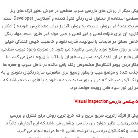
یکی دیگر از روش هاي بازرسی عیوب سطحی در جوش نظیر ترك هاي ریز
سطحی استفاده از محلول هاي رنگی نفوذ کننده و آشکارساز Developer است.
مزیت عمدة این روش نسبت به روش قبل ( ذرات مغناطیس شونده ) امکان
کاربرد آن براي فلزات آهنی و غیر آهنی و حتی مواد غیر فلزي است. مواد رنگی
خاص معلق در مایعات با سیالیت، قدرت نفوذ و خاصیت خیس کنندگی خیلی
بالا، بر روي سطح مورد بازرسی پاشیده می شود. در صورت وجود عیوب سطحی،
این مایع در آن نفوذ کرده، سپس سطح آن را با آب یا پارچه تمیز می کنند. با
بکار بردن پودر آشکارساز مخصوص رنگ باقی مانده در داخل عیوب و حفره ها
جذب شده و موضع عیب را بطور وسیع تري ظاهرمی سازد.رنگهاي نفوذي یا به
رنگ قرمز میباشد که در زیر نور سفید دیده میشود و یا فلورسنت میباشد که
در زیر نور سیاه قابل رویت خواهد بود.
5.چشمی بازرسی Visual Inspection
یکی از اثرگذارترین، سریع ترین و کم خرج ترین روش براي کنترل و بررسی
بعضی عیوب نظیر موارد زیر، بازرسی چشمی می باشد که این آزمایش غالباً با
دقت و کمک انواع ذره بین با درشت نمایی 5- 10 مرتبه انجام می گیرد.