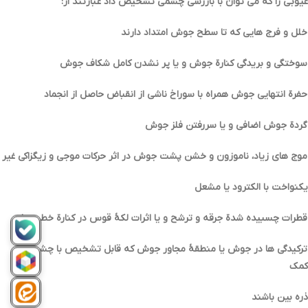
عیوبی را که می توان با بازرسی چشمی تشخیص داد عبارتند از:
خلل و فرج هایی که تا سطح جوش امتداد دارند
سوختگی و بریدگی کنارة جوش و یا پر نشدن کامل شکاف جوش
حفرة انتهایی جوش همراه با سوراخ ناشی از انقباض حاصل از انجماد
گردة جوش اضافی و یا سررفتن فلز جوش
موج هاي زیاد، ناموزون و خشن پشت جوش در اثر حرکات موجی و زیگزاکی غیر
یکنواخت با الکترود یا مشعل
قطرات چسبیده شدة جرقه و ترشح و یا اثرات لکۀ قوس در کنارة خط جوش
ترکیدگی ها در جوش یا منطقۀ مجاور جوش که قابل تشخیص با چشم به
کمک
ذره بین باشند