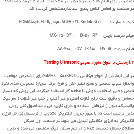
تصویر بر روي فیلم ها دارد. در جدول زیر مشخصات فیلم هاي مورد استفاده
در صنعت بر اساس کلاس بندي استانداردمشخص گردیده اند.
کارخانه سازنده : کداک Kodak –آگفا AGFA –فوجی FUJI –فوما FOMA
فیلم سرعت پایین MX-125 – D4 – IX-50 – R4
فیلم سرعت بالا AA-400 -D7 – IX-100 – R7
2 .آزمایش با امواج ماوراء صوتی Testing Ultrasonic
در این آزمایش از امواج فرکانس بالا 20MHz – 500KHz براي تشخیص موقعیت
و اندازة عیوب سطحی و عمق نظیر خلل و فرج، ترك، سربارة محبوس شده، نفوذ
ناقص و حتی ضخامت جوش یا قطعه کار استفاده میگردد. این روش که بسیار
حساس و دقیق است براي فلزات آهنی و غیر آهنی و حتی غیر فلزات ( سرامیک،
پلاستیک، بتون ) نیز قابل استفاده و داراي کاربرد می باشد.اصول کلی روش
بدین ترتیب است که با عبور جریان الکتریکی متناوب از کریستال کوارتز، انرژي
الکتریکی به انرژي مکانیکی تبدیل می شود. در قسمت اول سیکل
سطح کریستال منبسط شده و در نیم سیکل دیگر منقبض می شود و بدین