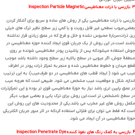
3 .بازرسی با ذرات مغناطیسی Inspection Particle Magnetic
بازرسی با ذرات مغناطیسی یکی از روش هاي ساده و سریع براي آشکار کردن
بعضی عیوب سطحی غیر قابل رویت و یا کمی زیر سطح نظیر ترك هاي خیلی
ریز، ذرات سربارة محبوس نشده و خلل و فرج که در عمق زیادي قرار نداشته
باشند است.در این روش از یک جریان قوي ایجاد کننده حوزه مغناطیسی در
جوش استفاده میشود که پس از پاشیدن پودر مغناطیسی شونده بر روي
منطقۀ جوش، اگر عیوبی در سطح یا لایه زیر سطح وجود داشته باشد موجب
قطع میدان و خطوط مغناطیس شده و منجر به تمرکز ذرات پودر در اطراف
عیب می شود ( ایجاد قطب هاي مغناطیسی در دو طرف عیب). به این ترتیب
اندازه، شکل و موقعیت عیب مشخص می شود. طبیعی است که هرچه عیب
در عمق پایین تري باشد نیاز به حوزة مغناطیسی قوي تر بوده و این تمرکزذرات
در سطح نامشخص تر است.این روش براي ترك یابی و بعضی عیوب دیگر
مکمل روش هاي غیر مخرب می باشد.یکی از محدودیت هاي این روش این
است که فقط می توان براي فلزاتی استفاده کردکه در اثر عبور جریان الکتریکی
حوزة مغناطیسی در آن ایجاد می شود.
4 .بازرسی به کمک رنگ هاي نفوذ کننده Inspection Penetrate Dye