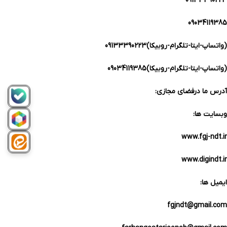
09133390223
09034119385
(واتساپ-ایتا-تلگرام-روبیکا)09133390223
(واتساپ-ایتا-تلگرام-روبیکا)09034119385
آدرس ما درفضای مجازی:
وبسایت ها:
www.fgj-ndt.ir
www.digindt.ir
ایمیل ها:
fgjndt@gmail.com