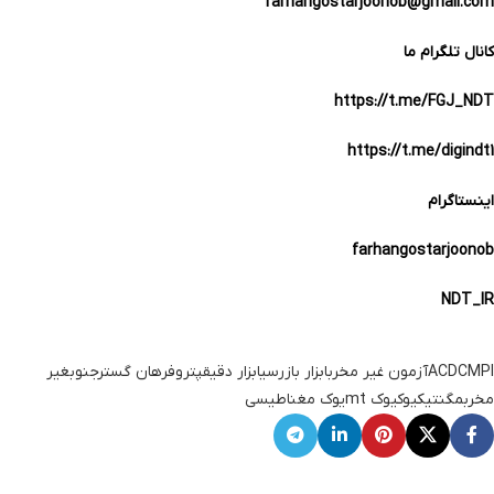
farhangostarjoonob@gmail.com
کانال تلگرام ما
https://t.me/FGJ_NDT
https://t.me/digindt1
اینستاگرام
farhangostarjoonob
NDT_IR
MPI
DC
AC
آزمون غیر مخرب
ابزار بازرسی
ابزار دقیق
پتروفرهان گسترجنوب
غیر
مخرب
مگنتیک
یوک
یوک mt
یوک مغناطیسی