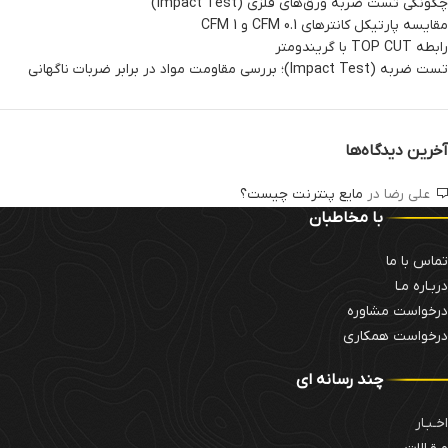
چگونگی تست ضربه ورق‌های فلزی (Impact Test)
مقایسه پارتیکل کانترهای 0.1 CFM و 1 CFM
رابطه TOP CUT با گریندومتر
تست ضربه (Impact Test)؛ بررسی مقاومت مواد در برابر ضربات ناگهانی
آخرین دیدگاه‌ها
علی رضا
در
مایع پنترنت چیست؟
با مخاطبان
تماس با ما
دربـاره مـا
درخواست مشاوره
درخواست همکاری
چند رسانه ای
اخـبـار