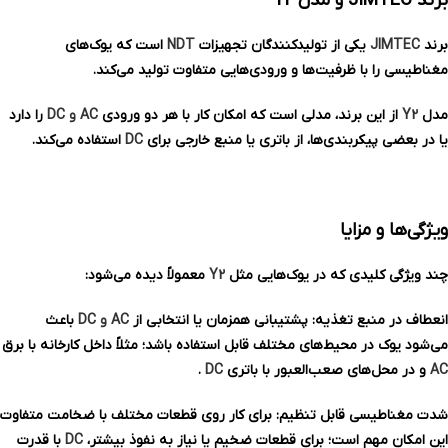
برند JIMTEC و مدل Y2
برند
JIMTEC
یکی از تولیدکنندگان تجهیزات
NDT
است که یوک‌های
مغناطیسی را با ظرفیت‌ها و ورودی‌هایی متفاوت تولید می‌کند.
مدل
Y2
از این برند، مدلی است که امکان کار با هر دو ورودی
AC و DC
را دارد
یا در بعضی پیکربندی‌ها، از باتری یا منبع خارجی برای
DC
استفاده می‌کند.
ویژگی‌ها و مزایا
چند ویژگی کلیدی که در یوک‌هایی مثل
Y2
معمولاً دیده می‌شود:
انعطاف در منبع تغذیه: پشتیبانی همزمان یا انتخابی از
AC و DC
باعث
می‌شود یوک در محیط‌های مختلف قابل استفاده باشد؛ مثلاً داخل کارخانه با برق
AC
و در محل‌های صعب‌العبور با باتری
DC
.
شدت مغناطیسی قابل تنظیم: برای کار روی قطعات مختلف با ضخامت متفاوت
این امکان مهم است؛ برای قطعات ضخیم یا نیاز به نفوذ بیشتر،
DC
با قدرت