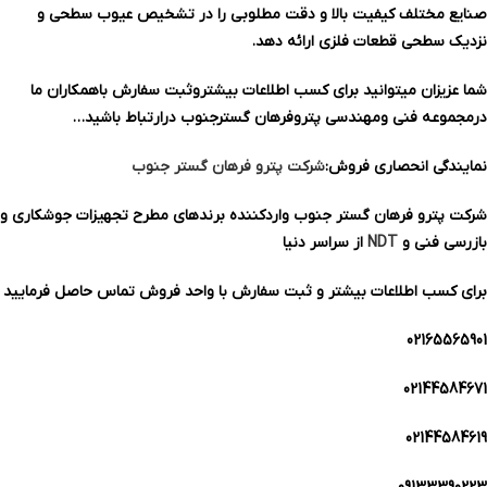
صنایع مختلف کیفیت بالا و دقت مطلوبی را در تشخیص عیوب سطحی و
نزدیک سطحی قطعات فلزی ارائه دهد.
شما عزیزان میتوانید برای کسب اطلاعات بیشتروثبت سفارش باهمکاران ما
درمجموعه فنی ومهندسی پتروفرهان گسترجنوب درارتباط باشید…
نمایندگی انحصاری فروش:
شرکت پترو فرهان گستر جنوب
شرکت پترو فرهان گستر جنوب واردکننده برند‌های مطرح تجهیزات جوشکاری و
بازرسی فنی و
NDT
از سراسر دنیا
برای کسب اطلاعات بیشتر و ثبت سفارش با واحد فروش تماس حاصل فرمایید
02165565901
02144584671
02144584619