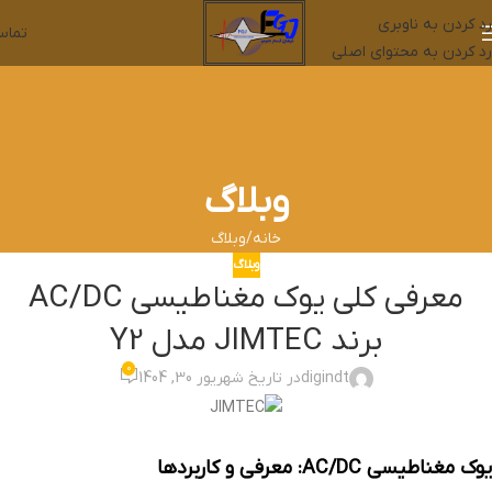
رد کردن به ناوبری
تما
رد کردن به محتوای اصلی
وبلاگ
خانه
وبلاگ
وبلاگ
معرفی کلی یوک مغناطیسی AC/DC
برند JIMTEC مدل Y2
0
digindt
در تاریخ شهریور 30, 1404
یوک مغناطیسی AC/DC: معرفی و کاربردها