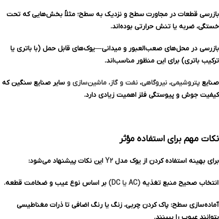
بازرسی قطعات در مجاورت سطح و نزدیک به سطح؛ مثلاً بخش‌هایی که تحت
خستگی، ضربه یا تنش حرارتی بوده‌اند.
بازرسی در محل‌های صعب‌العبور و میدانی—یوک‌های قابل حمل (با باتری یا
ترکیب باتری) برای این منظور مناسب‌اند.
صنایع
پتروشیمی
،
نیروگاهی
،
نفت و گاز، ماشین‌سازی و
سایر صنایع سنگین که
کیفیت جوش و پیوستگی فلز اهمیت زیادی دارد.
نکات مهم برای استفاده مؤثر
برای بهینه استفاده کردن از یوک مدل
Y2
این نکات پیشنهاد می‌شود:
انتخاب صحیح منبع تغذیه
(AC یا DC)
بر اساس نوع عیب و ضخامت قطعه.
آماده‌سازی سطح: پاک کردن چربی، زنگ یا رنگ اضافی تا ذرات مغناطیسی
بتوانند عیوب را ببینند.