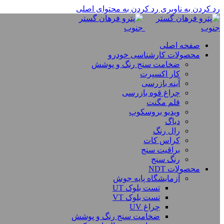
رد کردن به ناوبری
رد کردن به محتوای اصلی
صفحه اصلی
محصولات کارشناسی خودرو
ضخامت سنج رنگ و پوشش
کار اکسپرت
آینه بازرسی
چراغ قوه بازرسی
قلم مگنت
ویدیو بروسکوپ
دیاگ
رال رنگ
کراس کات
براقیت سنج
رنگ سنج
محصولات NDT
آزمایشگاه پایه جوش
تست بلوک UT
تست بلوک VT
چراغ UV
ضخامت سنج رنگ و پوشش