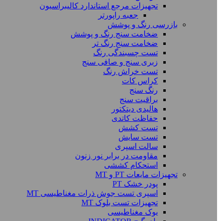
تجهیزات مرجع استاندارد کالیبراسیون
جعبه راپورتر
بازرسی رنگ و پوشش
ضخامت سنج رنگ و پوشش
ضخامت سنج رنگ تر
تست چسبندگی رنگ
زبری سنج و صافی سنج
تست خراش رنگ
کراس کات
رنگ سنج
براقیت سنج
هالیدی دیتکتور
حفاظت کاتدی
تست کشش
تست سایش
سالت اسپری
مقاومت در برابر نور زنون
استحکام کششی
تجهیزات مایعات PT و MT
پودر خشک PT
اسپری تست جوش ذرات مغناطیسی MT
تجهیزات تست بلوک MT
یوک مغناطیسی