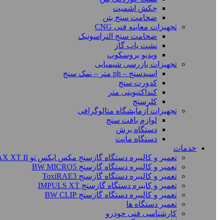
چکش اشمیت
ضخامت سنج بتن
تجهیزات معاینه فنی CNG
ضخامت سنج التراسونیک
نشت یاب گاز
ویدیو بروسکوپ
تجهیزات بازرسی شیمیایی
اسیدسنج – ph متر – نمک سنج
کدورت سنج
کنداکتیویتی متر
کلرسنج
تجهیزات آزمایشگاه متالوگرافی
لوازم بافت سنج
دستگاه برش
دستگاه مانت
خدمات
تعمیر و کالیبره دستگاه گازسنج مکس ایکس تو BW MAX XT II
تعمیر و کالیبره دستگاه گازسنج BW MICRO5
تعمیر و کالیبره دستگاه گازسنج ToxiRAE3
تعمیر و کایبره دستگاه گازسنج IMPULS XT
تعمیر و کالیبره دستگاه گازسنج BW CLIP
تعمیر دستگاه ها
کارشناسی فنی خودرو