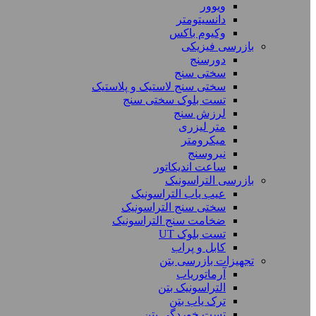
ویوور
دانسیتومتر
وکیوم باکس
بازرسی فیزیکی
دورسنج
سختی سنج
سختی سنج لاستیک و پلاستیک
تست بلوک سختی سنج
لرزش سنج
متر لیزری
میکرومتر
نیروسنج
ساعت اندیکاتور
بازرسی التراسونیک
عیب یاب التراسونیک
سختی سنج التراسونیک
ضخامت سنج التراسونیک
تست بلوک UT
کابل و پراب
تجهیزات بازرسی بتن
آرماتوریاب
التراسونیک بتن
ترک یاب بتن
تست خوردگی بتن