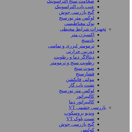
ضخامت سنج التراسونیک
عیب یاب التراسونیک
گیج بازرسی جوش
لوکس متر نورسنج
یوک مغناطیسی
تجهیزات شرایط محیطی
اکسیژن متر
بادسنج
ترمومتر لیزری و تماسی
دوربین حرارتی
دیتالاگر دما و رطوبت
رطوبت سنج و ترمومتر
صوت سنج
فشارسنج
مولتی فانکشن
نشت یاب گاز
لوکس متر نورسنج
کالیبراتور
کالیبراتور دما
بازرسی چشمی VT
ویدیو بروسکوپ
تست بلوک VT
گیج بازرسی جوش
کولیس