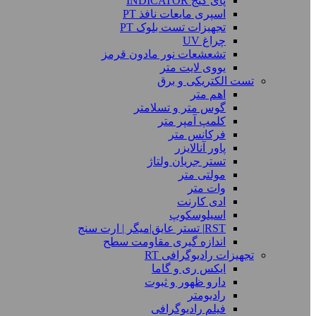
پای گیج INDICATOR
اسپری مایعات نافذ PT
تجهیزات تست بلوک PT
چراغ UV
تشعشعات نور مادون قرمز
یووی لایت متر
تست الکتریکی و برق
اهم متر
گوس متر و تسلامتر
کلمپ آمپر متر
فرکانس متر
پاور آنالایزر
تستر جریان ولتاژ
مولتی متر
وات متر
ادی کارنت
اسیلوسکوپ
RST| تستر عایق|میگر | ارت سنج
اندازه گیری مقاومت سطح
تجهیزات رادیوگرافی RT
ایکس ری و گاما
دارو ظهور و ثبوت
رادیومتر
فیلم رادیوگرافی