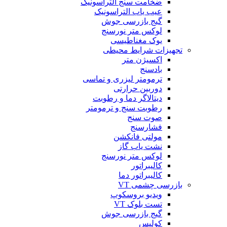
ضخامت سنج التراسونیک
عیب یاب التراسونیک
گیج بازرسی جوش
لوکس متر نورسنج
یوک مغناطیسی
تجهیزات شرایط محیطی
اکسیژن متر
بادسنج
ترمومتر لیزری و تماسی
دوربین حرارتی
دیتالاگر دما و رطوبت
رطوبت سنج و ترمومتر
صوت سنج
فشارسنج
مولتی فانکشن
نشت یاب گاز
لوکس متر نورسنج
کالیبراتور
کالیبراتور دما
بازرسی چشمی VT
ویدیو بروسکوپ
تست بلوک VT
گیج بازرسی جوش
کولیس