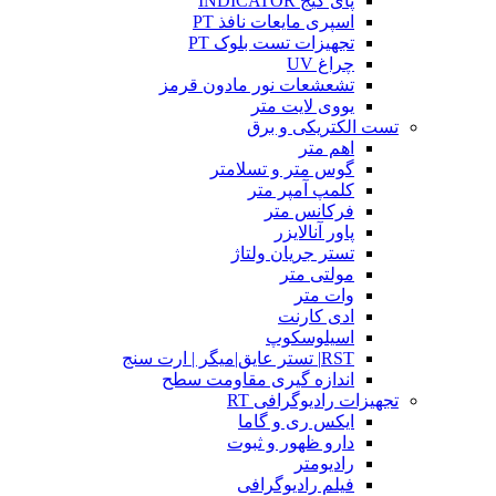
پای گیج INDICATOR
اسپری مایعات نافذ PT
تجهیزات تست بلوک PT
چراغ UV
تشعشعات نور مادون قرمز
یووی لایت متر
تست الکتریکی و برق
اهم متر
گوس متر و تسلامتر
کلمپ آمپر متر
فرکانس متر
پاور آنالایزر
تستر جریان ولتاژ
مولتی متر
وات متر
ادی کارنت
اسیلوسکوپ
RST| تستر عایق|میگر | ارت سنج
اندازه گیری مقاومت سطح
تجهیزات رادیوگرافی RT
ایکس ری و گاما
دارو ظهور و ثبوت
رادیومتر
فیلم رادیوگرافی