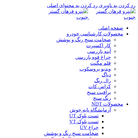
رد کردن به ناوبری
رد کردن به محتوای اصلی
صفحه اصلی
محصولات کارشناسی خودرو
ضخامت سنج رنگ و پوشش
کار اکسپرت
آینه بازرسی
چراغ قوه بازرسی
قلم مگنت
ویدیو بروسکوپ
دیاگ
رال رنگ
کراس کات
براقیت سنج
رنگ سنج
محصولات NDT
آزمایشگاه پایه جوش
تست بلوک UT
تست بلوک VT
چراغ UV
ضخامت سنج رنگ و پوشش