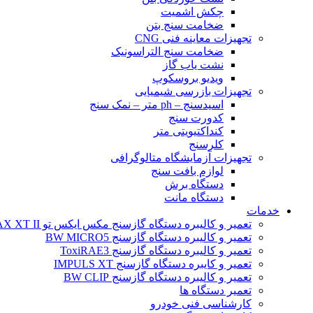
چکش اشمیت
ضخامت سنج بتن
تجهیزات معاینه فنی CNG
ضخامت سنج التراسونیک
نشت یاب گاز
ویدیو بروسکوپ
تجهیزات بازرسی شیمیایی
اسیدسنج – ph متر – نمک سنج
کدورت سنج
کنداکتیویتی متر
کلرسنج
تجهیزات آزمایشگاه متالوگرافی
لوازم بافت سنج
دستگاه برش
دستگاه مانت
خدمات
تعمیر و کالیبره دستگاه گازسنج مکس ایکس تو BW MAX XT II
تعمیر و کالیبره دستگاه گازسنج BW MICRO5
تعمیر و کالیبره دستگاه گازسنج ToxiRAE3
تعمیر و کایبره دستگاه گازسنج IMPULS XT
تعمیر و کالیبره دستگاه گازسنج BW CLIP
تعمیر دستگاه ها
کارشناسی فنی خودرو