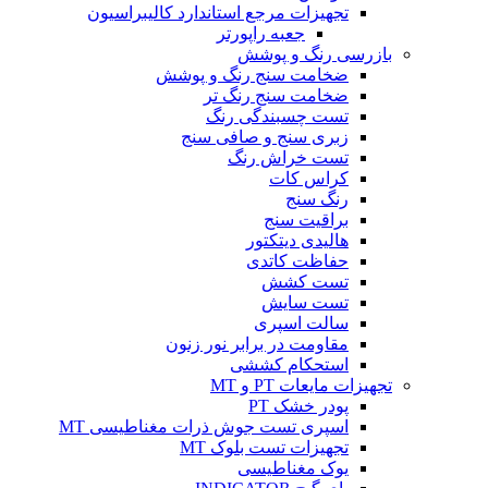
تجهیزات مرجع استاندارد کالیبراسیون
جعبه راپورتر
بازرسی رنگ و پوشش
ضخامت سنج رنگ و پوشش
ضخامت سنج رنگ تر
تست چسبندگی رنگ
زبری سنج و صافی سنج
تست خراش رنگ
کراس کات
رنگ سنج
براقیت سنج
هالیدی دیتکتور
حفاظت کاتدی
تست کشش
تست سایش
سالت اسپری
مقاومت در برابر نور زنون
استحکام کششی
تجهیزات مایعات PT و MT
پودر خشک PT
اسپری تست جوش ذرات مغناطیسی MT
تجهیزات تست بلوک MT
یوک مغناطیسی