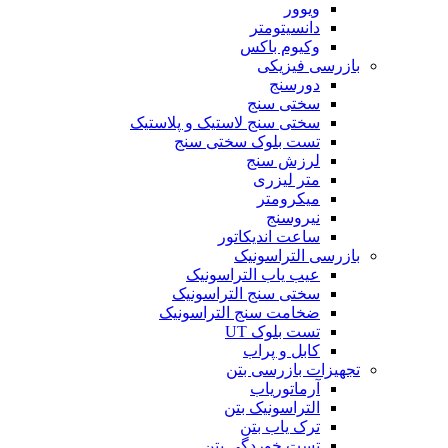
ویوور
دانسیتومتر
وکیوم باکس
بازرسی فیزیکی
دورسنج
سختی سنج
سختی سنج لاستیک و پلاستیک
تست بلوک سختی سنج
لرزش سنج
متر لیزری
میکرومتر
نیروسنج
ساعت اندیکاتور
بازرسی التراسونیک
عیب یاب التراسونیک
سختی سنج التراسونیک
ضخامت سنج التراسونیک
تست بلوک UT
کابل و پراب
تجهیزات بازرسی بتن
آرماتوریاب
التراسونیک بتن
ترک یاب بتن
تست خوردگی بتن