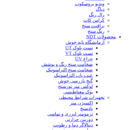
ویدیو بروسکوپ
دیاگ
رال رنگ
کراس کات
براقیت سنج
رنگ سنج
محصولات NDT
آزمایشگاه پایه جوش
تست بلوک UT
تست بلوک VT
چراغ UV
ضخامت سنج رنگ و پوشش
ضخامت سنج التراسونیک
عیب یاب التراسونیک
گیج بازرسی جوش
لوکس متر نورسنج
یوک مغناطیسی
تجهیزات شرایط محیطی
اکسیژن متر
بادسنج
ترمومتر لیزری و تماسی
دوربین حرارتی
دیتالاگر دما و رطوبت