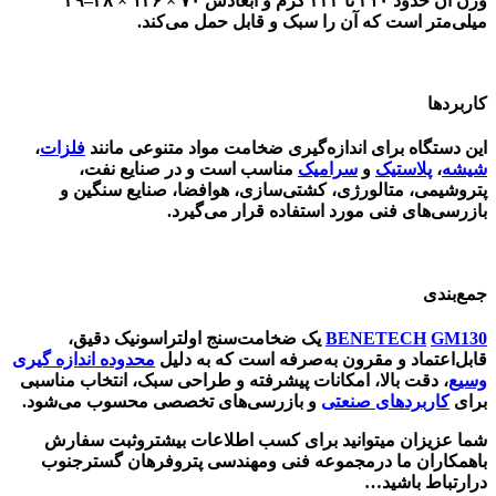
وزن آن حدود ۲۱۰ تا ۲۲۳ گرم و ابعادش ۷۰ × ۱۴۶ × ۲۸–۲۹
میلی‌متر است که آن را سبک و قابل‌ حمل می‌کند.
کاربردها
این دستگاه برای اندازه‌گیری ضخامت مواد متنوعی مانند
فلزات
،
شیشه
،
پلاستیک
و
سرامیک
مناسب است و در صنایع نفت،
پتروشیمی، متالورژی، کشتی‌سازی، هوافضا، صنایع سنگین و
بازرسی‌های فنی مورد استفاده قرار می‌گیرد.
جمع‌بندی
GM130
BENETECH
یک ضخامت‌سنج اولتراسونیک دقیق،
قابل‌اعتماد و مقرون‌ به‌صرفه است که به دلیل
محدوده اندازه‌ گیری
وسیع
، دقت بالا، امکانات پیشرفته و طراحی سبک، انتخاب مناسبی
برای
کاربردهای صنعتی
و بازرسی‌های تخصصی محسوب می‌شود.
شما عزیزان میتوانید برای کسب اطلاعات بیشتروثبت سفارش
باهمکاران ما درمجموعه فنی ومهندسی پتروفرهان گسترجنوب
درارتباط باشید…