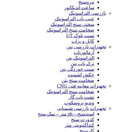
نیروسنج
ساعت اندیکاتور
بازرسی التراسونیک
عیب یاب التراسونیک
سختی سنج التراسونیک
ضخامت سنج التراسونیک
تست بلوک UT
کابل و پراب
تجهیزات بازرسی بتن
آرماتوریاب
التراسونیک بتن
ترک یاب بتن
تست خوردگی بتن
چکش اشمیت
ضخامت سنج بتن
تجهیزات معاینه فنی CNG
ضخامت سنج التراسونیک
نشت یاب گاز
ویدیو بروسکوپ
تجهیزات بازرسی شیمیایی
اسیدسنج – ph متر – نمک سنج
کدورت سنج
کنداکتیویتی متر
کلرسنج