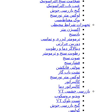
ضخامت سنج التراسونیک
عیب یاب التراسونیک
گیج بازرسی جوش
لوکس متر نورسنج
یوک مغناطیسی
تجهیزات شرایط محیطی
اکسیژن متر
بادسنج
ترمومتر لیزری و تماسی
دوربین حرارتی
دیتالاگر دما و رطوبت
رطوبت سنج و ترمومتر
صوت سنج
فشارسنج
مولتی فانکشن
نشت یاب گاز
لوکس متر نورسنج
کالیبراتور
کالیبراتور دما
بازرسی چشمی VT
ویدیو بروسکوپ
تست بلوک VT
گیج بازرسی جوش
کولیس