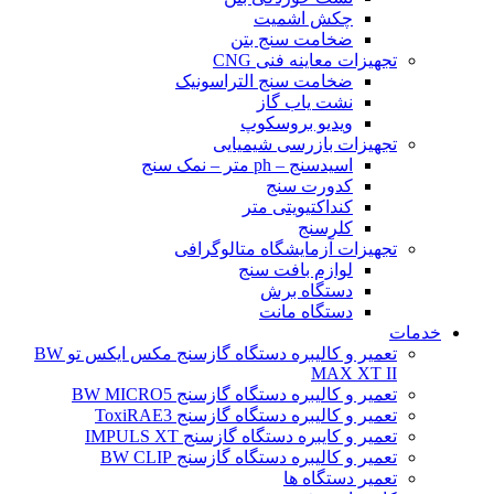
چکش اشمیت
ضخامت سنج بتن
تجهیزات معاینه فنی CNG
ضخامت سنج التراسونیک
نشت یاب گاز
ویدیو بروسکوپ
تجهیزات بازرسی شیمیایی
اسیدسنج – ph متر – نمک سنج
کدورت سنج
کنداکتیویتی متر
کلرسنج
تجهیزات آزمایشگاه متالوگرافی
لوازم بافت سنج
دستگاه برش
دستگاه مانت
خدمات
تعمیر و کالیبره دستگاه گازسنج مکس ایکس تو BW
MAX XT II
تعمیر و کالیبره دستگاه گازسنج BW MICRO5
تعمیر و کالیبره دستگاه گازسنج ToxiRAE3
تعمیر و کایبره دستگاه گازسنج IMPULS XT
تعمیر و کالیبره دستگاه گازسنج BW CLIP
تعمیر دستگاه ها