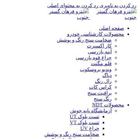
رد کردن به ناوبری
رد کردن به محتوای اصلی
صفحه اصلی
محصولات کارشناسی خودرو
ضخامت سنج رنگ و پوشش
کار اکسپرت
آینه بازرسی
چراغ قوه بازرسی
قلم مگنت
ویدیو بروسکوپ
دیاگ
رال رنگ
کراس کات
براقیت سنج
رنگ سنج
محصولات NDT
آزمایشگاه پایه جوش
تست بلوک UT
تست بلوک VT
چراغ UV
ضخامت سنج رنگ و پوشش