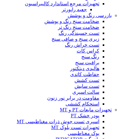
تجهیزات مرجع استاندارد کالیبراسیون
جعبه راپورتر
بازرسی رنگ و پوشش
ضخامت سنج رنگ و پوشش
ضخامت سنج رنگ تر
تست چسبندگی رنگ
زبری سنج و صافی سنج
تست خراش رنگ
کراس کات
رنگ سنج
براقیت سنج
هالیدی دیتکتور
حفاظت کاتدی
تست کشش
تست سایش
سالت اسپری
مقاومت در برابر نور زنون
استحکام کششی
تجهیزات مایعات PT و MT
پودر خشک PT
اسپری تست جوش ذرات مغناطیسی MT
تجهیزات تست بلوک MT
یوک مغناطیسی