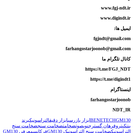
www.fgj-ndt.ir
www.digindt.ir
ایمیل ها:
fgjndt@gmail.com
farhangostarjoonob@gmail.com
کانال تلگرام ما
https://t.me/FGJ_NDT
https://t.me/digindt1
اینستاگرام
farhangostarjoonob
NDT_IR
GM130
BENETECH
ابزار بازرسی
ابزار دقیق
التراسونیک
برند
بنتک
پتروفرهان گسترجنوب
صوت
ضخامت
ضخامت سنج
ضخامت سنج
التراسونیک
ضخامت سنج التراسونیک GM130
فرکانس
معرفی GM130