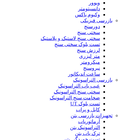
ویوور
دانسیتومتر
وکیوم باکس
بازرسی فیزیکی
دورسنج
سختی سنج
سختی سنج لاستیک و پلاستیک
تست بلوک سختی سنج
لرزش سنج
متر لیزری
میکرومتر
نیروسنج
ساعت اندیکاتور
بازرسی التراسونیک
عیب یاب التراسونیک
سختی سنج التراسونیک
ضخامت سنج التراسونیک
تست بلوک UT
کابل و پراب
تجهیزات بازرسی بتن
آرماتوریاب
التراسونیک بتن
ترک یاب بتن
تست خوردگی بتن