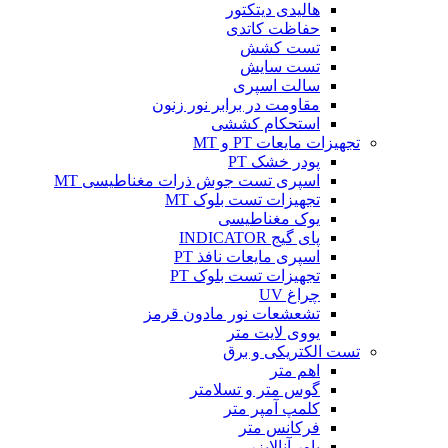
هالیدی دیتکتور
حفاظت کاتدی
تست کشش
تست سایش
سالت اسپری
مقاومت در برابر نور زنون
استحکام کششی
تجهیزات مایعات PT و MT
پودر خشک PT
اسپری تست جوش ذرات مغناطیسی MT
تجهیزات تست بلوک MT
یوک مغناطیسی
پای گیج INDICATOR
اسپری مایعات نافذ PT
تجهیزات تست بلوک PT
چراغ UV
تشعشعات نور مادون قرمز
یووی لایت متر
تست الکتریکی و برق
اهم متر
گوس متر و تسلامتر
کلمپ آمپر متر
فرکانس متر
پاور آنالایزر