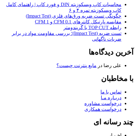
محاسبات کاپ ویسکوزیته DIN و فورد کاپ | راهنمای کامل
کاپ ویسکوزیته نمره ۴ و ۶
چگونگی تست ضربه ورق‌های فلزی (Impact Test)
مقایسه پارتیکل کانترهای 0.1 CFM و 1 CFM
رابطه TOP CUT با گریندومتر
تست ضربه (Impact Test)؛ بررسی مقاومت مواد در برابر
ضربات ناگهانی
آخرین دیدگاه‌ها
علی رضا
در
مایع پنترنت چیست؟
با مخاطبان
تماس با ما
دربـاره مـا
درخواست مشاوره
درخواست همکاری
چند رسانه ای
اخـبـار