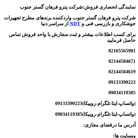
نمایندگی انحصاری فروش:شرکت پترو فرهان گستر جنوب
شرکت پترو فرهان گستر جنوب واردکننده برند‌های مطرح تجهیزات
جوشکاری و بازرسی فنی و
NDT
از سراسر دنیا
برای کسب اطلاعات بیشتر و ثبت سفارش با واحد فروش تماس
حاصل فرمایید
02165565901
02144584671
02144584619
09133390223
09034119385
(واتساپ-ایتا-تلگرام-روبیکا)09133390223
(واتساپ-ایتا-تلگرام-روبیکا)09034119385
آدرس ما درفضای مجازی:
وبسایت ها: