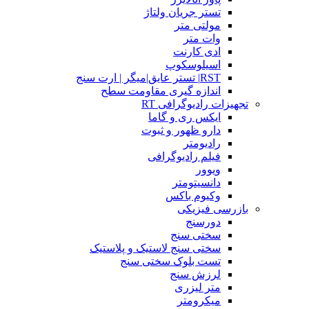
تستر جریان ولتاژ
مولتی متر
وات متر
ادی کارنت
اسیلوسکوپ
RST| تستر عایق|میگر | ارت سنج
اندازه گیری مقاومت سطح
تجهیزات رادیوگرافی RT
ایکس ری و گاما
دارو ظهور و ثبوت
رادیومتر
فیلم رادیوگرافی
ویوور
دانسیتومتر
وکیوم باکس
بازرسی فیزیکی
دورسنج
سختی سنج
سختی سنج لاستیک و پلاستیک
تست بلوک سختی سنج
لرزش سنج
متر لیزری
میکرومتر