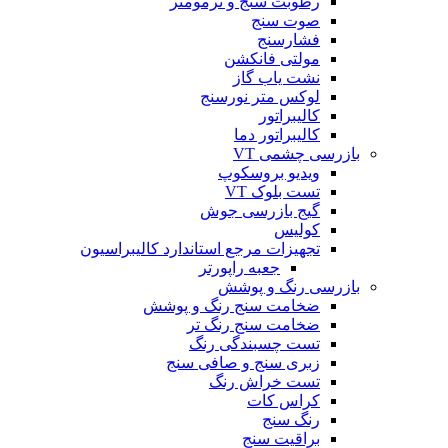
رطوبت سنج و ترمومتر
صوت سنج
فشارسنج
مولتی فانکشن
نشت یاب گاز
لوکس متر نورسنج
کالیبراتور
کالیبراتور دما
بازرسی چشمی VT
ویدیو بروسکوپ
تست بلوک VT
گیج بازرسی جوش
کولیس
تجهیزات مرجع استاندارد کالیبراسیون
جعبه راپورتر
بازرسی رنگ و پوشش
ضخامت سنج رنگ و پوشش
ضخامت سنج رنگ تر
تست چسبندگی رنگ
زبری سنج و صافی سنج
تست خراش رنگ
کراس کات
رنگ سنج
براقیت سنج