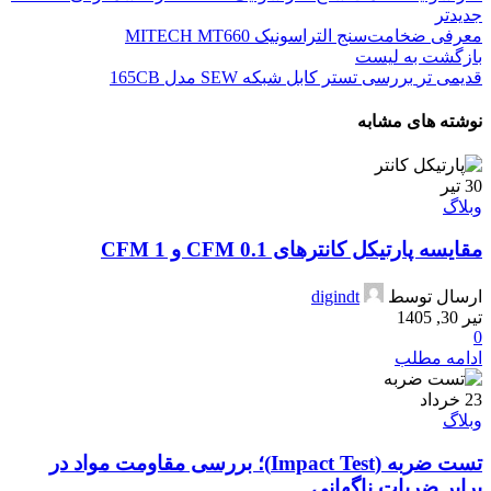
جدیدتر
معرفی ضخامت‌سنج التراسونیک MITECH MT660
بازگشت به لیست
قدیمی تر
بررسی تستر کابل شبکه SEW مدل 165CB
نوشته های مشابه
30
تیر
وبلاگ
مقایسه پارتیکل کانترهای 0.1 CFM و 1 CFM
ارسال توسط
digindt
تیر 30, 1405
0
ادامه مطلب
23
خرداد
وبلاگ
تست ضربه (Impact Test)؛ بررسی مقاومت مواد در
برابر ضربات ناگهانی