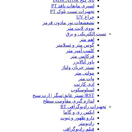
پای گیج INDICATOR
اسپری مایعات نافذ PT
تجهیزات تست بلوک PT
چراغ UV
تشعشعات نور مادون قرمز
یووی لایت متر
تست الکتریکی و برق
اهم متر
گوس متر و تسلامتر
کلمپ آمپر متر
فرکانس متر
پاور آنالایزر
تستر جریان ولتاژ
مولتی متر
وات متر
ادی کارنت
اسیلوسکوپ
RST| تستر عایق|میگر | ارت سنج
اندازه گیری مقاومت سطح
تجهیزات رادیوگرافی RT
ایکس ری و گاما
دارو ظهور و ثبوت
رادیومتر
فیلم رادیوگرافی