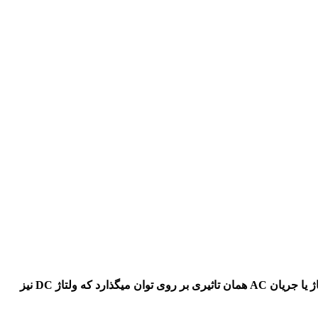
اندازه گیری ولتاژ یا جریان AC در اکثر مولتی متر ها، RMS یا Root Mean Square است که مقدار موثر نامیده می شود. اما مقدار RMS ولتاژ یا جریان AC همان تاثیری بر روی توان میگذارد که ولتاژ DC نیز