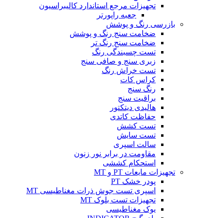
تجهیزات مرجع استاندارد کالیبراسیون
جعبه راپورتر
بازرسی رنگ و پوشش
ضخامت سنج رنگ و پوشش
ضخامت سنج رنگ تر
تست چسبندگی رنگ
زبری سنج و صافی سنج
تست خراش رنگ
کراس کات
رنگ سنج
براقیت سنج
هالیدی دیتکتور
حفاظت کاتدی
تست کشش
تست سایش
سالت اسپری
مقاومت در برابر نور زنون
استحکام کششی
تجهیزات مایعات PT و MT
پودر خشک PT
اسپری تست جوش ذرات مغناطیسی MT
تجهیزات تست بلوک MT
یوک مغناطیسی