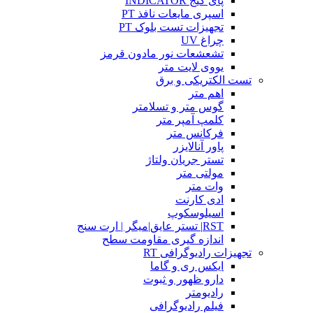
پای گیج INDICATOR
اسپری مایعات نافذ PT
تجهیزات تست بلوک PT
چراغ UV
تشعشعات نور مادون قرمز
یووی لایت متر
تست الکتریکی و برق
اهم متر
گوس متر و تسلامتر
کلمپ آمپر متر
فرکانس متر
پاور آنالایزر
تستر جریان ولتاژ
مولتی متر
وات متر
ادی کارنت
اسیلوسکوپ
RST| تستر عایق|میگر | ارت سنج
اندازه گیری مقاومت سطح
تجهیزات رادیوگرافی RT
ایکس ری و گاما
دارو ظهور و ثبوت
رادیومتر
فیلم رادیوگرافی