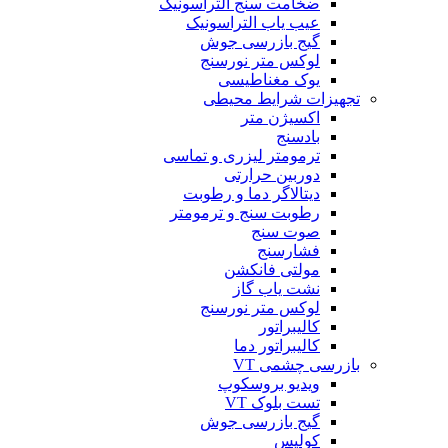
ضخامت سنج التراسونیک
عیب یاب التراسونیک
گیج بازرسی جوش
لوکس متر نورسنج
یوک مغناطیسی
تجهیزات شرایط محیطی
اکسیژن متر
بادسنج
ترمومتر لیزری و تماسی
دوربین حرارتی
دیتالاگر دما و رطوبت
رطوبت سنج و ترمومتر
صوت سنج
فشارسنج
مولتی فانکشن
نشت یاب گاز
لوکس متر نورسنج
کالیبراتور
کالیبراتور دما
بازرسی چشمی VT
ویدیو بروسکوپ
تست بلوک VT
گیج بازرسی جوش
کولیس