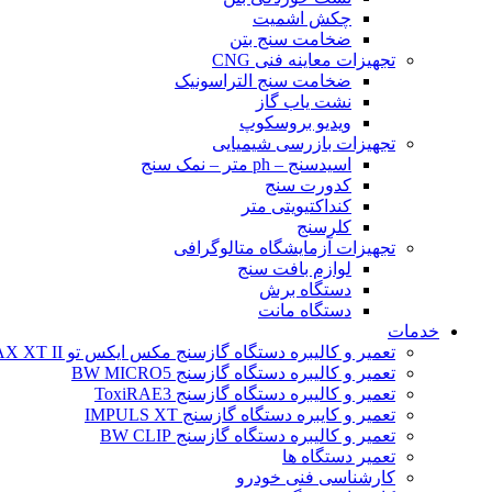
چکش اشمیت
ضخامت سنج بتن
تجهیزات معاینه فنی CNG
ضخامت سنج التراسونیک
نشت یاب گاز
ویدیو بروسکوپ
تجهیزات بازرسی شیمیایی
اسیدسنج – ph متر – نمک سنج
کدورت سنج
کنداکتیویتی متر
کلرسنج
تجهیزات آزمایشگاه متالوگرافی
لوازم بافت سنج
دستگاه برش
دستگاه مانت
خدمات
تعمیر و کالیبره دستگاه گازسنج مکس ایکس تو BW MAX XT II
تعمیر و کالیبره دستگاه گازسنج BW MICRO5
تعمیر و کالیبره دستگاه گازسنج ToxiRAE3
تعمیر و کایبره دستگاه گازسنج IMPULS XT
تعمیر و کالیبره دستگاه گازسنج BW CLIP
تعمیر دستگاه ها
کارشناسی فنی خودرو