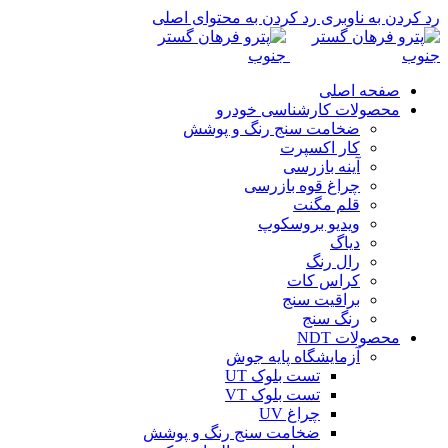
رد کردن به ناوبری
رد کردن به محتوای اصلی
صفحه اصلی
محصولات کارشناسی خودرو
ضخامت سنج رنگ و پوشش
کار اکسپرت
آینه بازرسی
چراغ قوه بازرسی
قلم مگنت
ویدیو بروسکوپ
دیاگ
رال رنگ
کراس کات
براقیت سنج
رنگ سنج
محصولات NDT
آزمایشگاه پایه جوش
تست بلوک UT
تست بلوک VT
چراغ UV
ضخامت سنج رنگ و پوشش