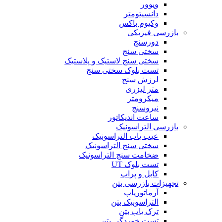
ویوور
دانسیتومتر
وکیوم باکس
بازرسی فیزیکی
دورسنج
سختی سنج
سختی سنج لاستیک و پلاستیک
تست بلوک سختی سنج
لرزش سنج
متر لیزری
میکرومتر
نیروسنج
ساعت اندیکاتور
بازرسی التراسونیک
عیب یاب التراسونیک
سختی سنج التراسونیک
ضخامت سنج التراسونیک
تست بلوک UT
کابل و پراب
تجهیزات بازرسی بتن
آرماتوریاب
التراسونیک بتن
ترک یاب بتن
تست خوردگی بتن