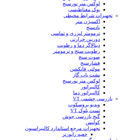
لوکس متر نورسنج
یوک مغناطیسی
تجهیزات شرایط محیطی
اکسیژن متر
بادسنج
ترمومتر لیزری و تماسی
دوربین حرارتی
دیتالاگر دما و رطوبت
رطوبت سنج و ترمومتر
صوت سنج
فشارسنج
مولتی فانکشن
نشت یاب گاز
لوکس متر نورسنج
کالیبراتور
کالیبراتور دما
بازرسی چشمی VT
ویدیو بروسکوپ
تست بلوک VT
گیج بازرسی جوش
کولیس
تجهیزات مرجع استاندارد کالیبراسیون
جعبه راپورتر