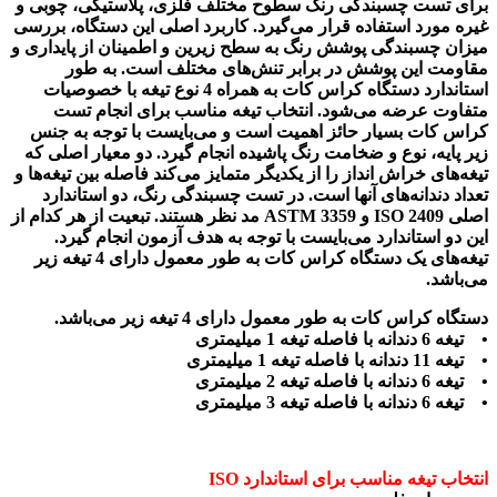
برای تست چسبندگی رنگ سطوح مختلف فلزی، پلاستیکی، چوبی و
غیره مورد استفاده قرار می‌گیرد. کاربرد اصلی این دستگاه، بررسی
میزان چسبندگی پوشش رنگ به سطح زیرین و اطمینان از پایداری و
مقاومت این پوشش در برابر تنش‌های مختلف است. به طور
استاندارد دستگاه کراس کات به همراه 4 نوع تیغه با خصوصیات
متفاوت عرضه می‌شود. انتخاب تیغه مناسب برای انجام تست
کراس کات بسیار حائز اهمیت است و می‌بایست با توجه به جنس
زیر پایه، نوع و ضخامت رنگ پاشیده انجام گیرد. دو معیار اصلی که
تیغه‌های خراش انداز را از یکدیگر متمایز می‌کند فاصله بین تیغه‌ها و
تعداد دندانه‌های آنها است. در تست چسبندگی رنگ، دو استاندارد
اصلی ISO 2409 و ASTM 3359 مد نظر هستند. تبعیت از هر کدام از
این دو استاندارد می‌بایست با توجه به هدف آزمون انجام گیرد.
تیغه‌های یک دستگاه کراس کات به طور معمول دارای 4 تیغه زیر
می‌باشد.
دستگاه کراس کات به طور معمول دارای 4 تیغه زیر می‌باشد.
• تیغه 6 دندانه با فاصله تیغه 1 میلیمتری
• تیغه 11 دندانه با فاصله تیغه 1 میلیمتری
• تیغه 6 دندانه با فاصله تیغه 2 میلیمتری
• تیغه 6 دندانه با فاصله تیغه 3 میلیمتری
انتخاب تیغه مناسب برای استاندارد ISO