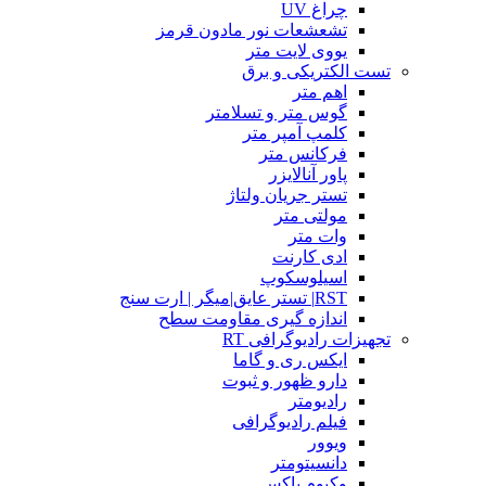
چراغ UV
تشعشعات نور مادون قرمز
یووی لایت متر
تست الکتریکی و برق
اهم متر
گوس متر و تسلامتر
کلمپ آمپر متر
فرکانس متر
پاور آنالایزر
تستر جریان ولتاژ
مولتی متر
وات متر
ادی کارنت
اسیلوسکوپ
RST| تستر عایق|میگر | ارت سنج
اندازه گیری مقاومت سطح
تجهیزات رادیوگرافی RT
ایکس ری و گاما
دارو ظهور و ثبوت
رادیومتر
فیلم رادیوگرافی
ویوور
دانسیتومتر
وکیوم باکس