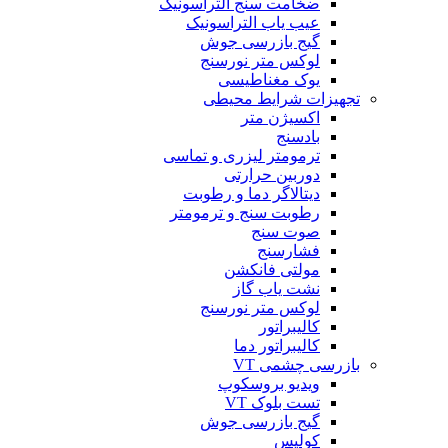
ضخامت سنج التراسونیک
عیب یاب التراسونیک
گیج بازرسی جوش
لوکس متر نورسنج
یوک مغناطیسی
تجهیزات شرایط محیطی
اکسیژن متر
بادسنج
ترمومتر لیزری و تماسی
دوربین حرارتی
دیتالاگر دما و رطوبت
رطوبت سنج و ترمومتر
صوت سنج
فشارسنج
مولتی فانکشن
نشت یاب گاز
لوکس متر نورسنج
کالیبراتور
کالیبراتور دما
بازرسی چشمی VT
ویدیو بروسکوپ
تست بلوک VT
گیج بازرسی جوش
کولیس