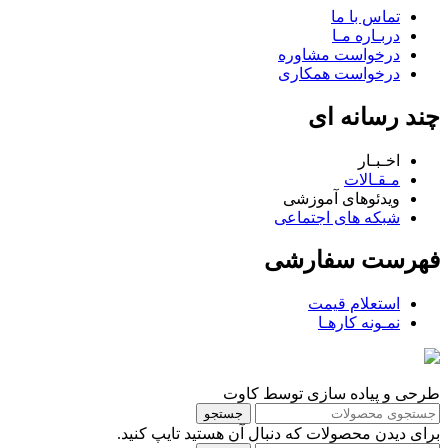
تماس با ما
دربـاره مـا
درخواست مشاوره
درخواست همکاری
چند رسانه ای
اخـبـار
مـقـالات
ویدئوهای آموزشی
شبکه های اجتماعی
فهرست سفارشی
استعلام قیمت
نمـونه کارهـا
طرحی و پیاده سازی توسط کاوت
جستجو
برای دیدن محصولات که دنبال آن هستید تایپ کنید.