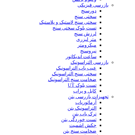
بازرسی فیزیکی
دورسنج
سختی سنج
سختی سنج لاستیک و پلاستیک
تست بلوک سختی سنج
لرزش سنج
متر لیزری
میکرومتر
نیروسنج
ساعت اندیکاتور
بازرسی التراسونیک
عیب یاب التراسونیک
سختی سنج التراسونیک
ضخامت سنج التراسونیک
تست بلوک UT
کابل و پراب
تجهیزات بازرسی بتن
آرماتوریاب
التراسونیک بتن
ترک یاب بتن
تست خوردگی بتن
چکش اشمیت
ضخامت سنج بتن