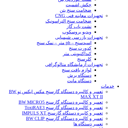
چکش اشمیت
ضخامت سنج بتن
تجهیزات معاینه فنی CNG
ضخامت سنج التراسونیک
نشت یاب گاز
ویدیو بروسکوپ
تجهیزات بازرسی شیمیایی
اسیدسنج – ph متر – نمک سنج
کدورت سنج
کنداکتیویتی متر
کلرسنج
تجهیزات آزمایشگاه متالوگرافی
لوازم بافت سنج
دستگاه برش
دستگاه مانت
خدمات
تعمیر و کالیبره دستگاه گازسنج مکس ایکس تو BW
MAX XT II
تعمیر و کالیبره دستگاه گازسنج BW MICRO5
تعمیر و کالیبره دستگاه گازسنج ToxiRAE3
تعمیر و کایبره دستگاه گازسنج IMPULS XT
تعمیر و کالیبره دستگاه گازسنج BW CLIP
تعمیر دستگاه ها