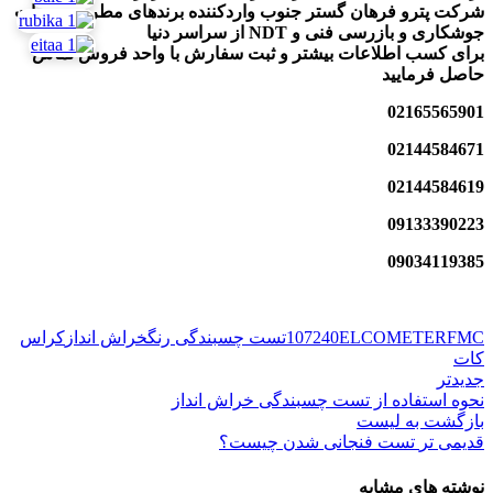
شرکت پترو فرهان گستر جنوب واردکننده برند‌های مطرح تجهیزات
جوشکاری و بازرسی فنی و NDT از سراسر دنیا
برای کسب اطلاعات بیشتر و ثبت سفارش با واحد فروش تماس
حاصل فرمایید
02165565901
02144584671
02144584619
09133390223
09034119385
FMC
ELCOMETER
240
107
تست چسبندگی رنگ
خراش انداز
کراس
کات
جدیدتر
نحوه استفاده از تست چسبندگی خراش انداز
بازگشت به لیست
قدیمی تر
تست فنجانی شدن چیست؟
نوشته های مشابه