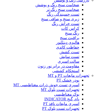
بازرسی رنگ و پوشش
ضخامت سنج رنگ و پوشش
ضخامت سنج رنگ تر
تست چسبندگی رنگ
زبری سنج و صافی سنج
تست خراش رنگ
کراس کات
رنگ سنج
براقیت سنج
هالیدی دیتکتور
حفاظت کاتدی
تست کشش
تست سایش
سالت اسپری
مقاومت در برابر نور زنون
استحکام کششی
تجهیزات مایعات PT و MT
پودر خشک PT
اسپری تست جوش ذرات مغناطیسی MT
تجهیزات تست بلوک MT
یوک مغناطیسی
پای گیج INDICATOR
اسپری مایعات نافذ PT
تجهیزات تست بلوک PT