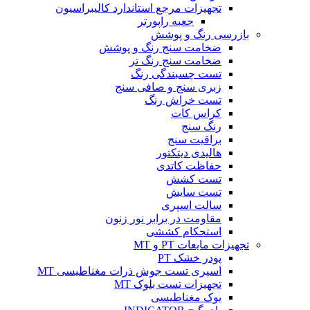
تجهیزات مرجع استاندارد کالیبراسیون
جعبه راپورتر
بازرسی رنگ و پوشش
ضخامت سنج رنگ و پوشش
ضخامت سنج رنگ تر
تست چسبندگی رنگ
زبری سنج و صافی سنج
تست خراش رنگ
کراس کات
رنگ سنج
براقیت سنج
هالیدی دیتکتور
حفاظت کاتدی
تست کشش
تست سایش
سالت اسپری
مقاومت در برابر نور زنون
استحکام کششی
تجهیزات مایعات PT و MT
پودر خشک PT
اسپری تست جوش ذرات مغناطیسی MT
تجهیزات تست بلوک MT
یوک مغناطیسی