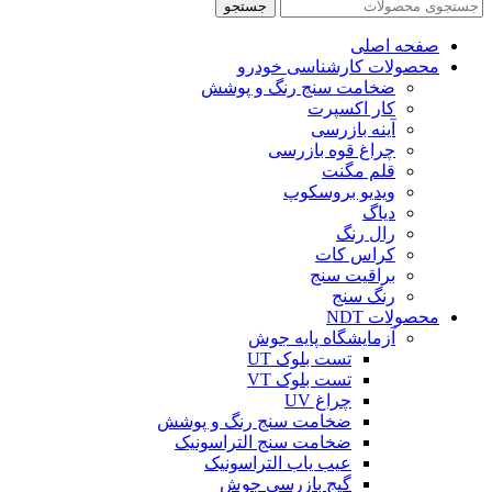
جستجو
صفحه اصلی
محصولات کارشناسی خودرو
ضخامت سنج رنگ و پوشش
کار اکسپرت
آینه بازرسی
چراغ قوه بازرسی
قلم مگنت
ویدیو بروسکوپ
دیاگ
رال رنگ
کراس کات
براقیت سنج
رنگ سنج
محصولات NDT
آزمایشگاه پایه جوش
تست بلوک UT
تست بلوک VT
چراغ UV
ضخامت سنج رنگ و پوشش
ضخامت سنج التراسونیک
عیب یاب التراسونیک
گیج بازرسی جوش