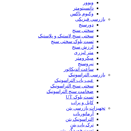
ویوور
دانسیتومتر
وکیوم باکس
بازرسی فیزیکی
دورسنج
سختی سنج
سختی سنج لاستیک و پلاستیک
تست بلوک سختی سنج
لرزش سنج
متر لیزری
میکرومتر
نیروسنج
ساعت اندیکاتور
بازرسی التراسونیک
عیب یاب التراسونیک
سختی سنج التراسونیک
ضخامت سنج التراسونیک
تست بلوک UT
کابل و پراب
تجهیزات بازرسی بتن
آرماتوریاب
التراسونیک بتن
ترک یاب بتن
تست خوردگی بتن