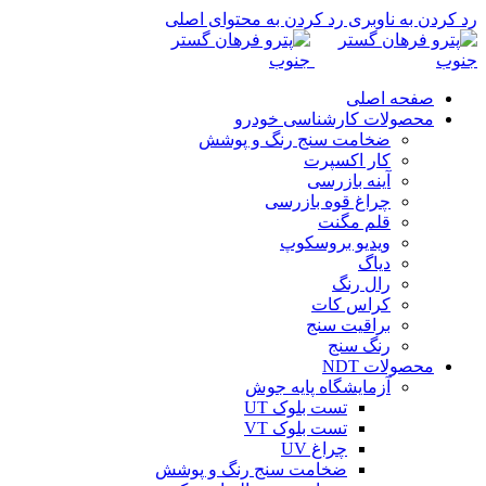
رد کردن به ناوبری
رد کردن به محتوای اصلی
صفحه اصلی
محصولات کارشناسی خودرو
ضخامت سنج رنگ و پوشش
کار اکسپرت
آینه بازرسی
چراغ قوه بازرسی
قلم مگنت
ویدیو بروسکوپ
دیاگ
رال رنگ
کراس کات
براقیت سنج
رنگ سنج
محصولات NDT
آزمایشگاه پایه جوش
تست بلوک UT
تست بلوک VT
چراغ UV
ضخامت سنج رنگ و پوشش