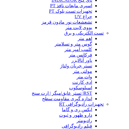
پای گیج INDICATOR
اسپری مایعات نافذ PT
تجهیزات تست بلوک PT
چراغ UV
تشعشعات نور مادون قرمز
یووی لایت متر
تست الکتریکی و برق
اهم متر
گوس متر و تسلامتر
کلمپ آمپر متر
فرکانس متر
پاور آنالایزر
تستر جریان ولتاژ
مولتی متر
وات متر
ادی کارنت
اسیلوسکوپ
RST| تستر عایق|میگر | ارت سنج
اندازه گیری مقاومت سطح
تجهیزات رادیوگرافی RT
ایکس ری و گاما
دارو ظهور و ثبوت
رادیومتر
فیلم رادیوگرافی