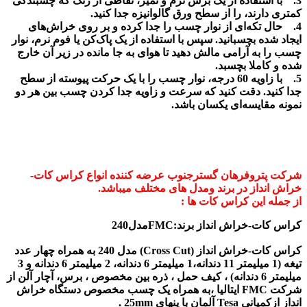
3. با استفاده از یک برس نرم و تمیز، نقاطی از رنگ که چسبندگی
کمتری دارند، را از سطح ورق گالوانیزه جدا کنید.
4. حال تکه‌ای از نوار چسب را جدا کرده و بر روی خراش‌های
ایجاد شده بچسبانید. سپس با استفاده از یک پاک‌کن یا فوم نرم، نوار
چسب را به آرامی مالش دهید تا هوای به جا مانده در زیر آن خارج
شده و کاملا بچسبد.
5. با زاویه 60 درجه، نوار چسب را با یک حرکت پیوسته از سطح
جدا کنید. دقت کنید که سرعت و زاویه جدا کردن چسب بین هر دو
نمونه مقایسه‌ای یکسان باشد.
شرکت پتروفرهان گسترجنوب عرضه کننده انواع کراس کات-
خراش انداز در برند ومدل های مختلف میباشد.
از جمله این کراس کات ها :
کراس کات-خراش انداز برند:FMCمدل240
کراس کات-خراش انداز (Cross Cut) مدل 240 به همراه چهار عدد
تیغه (1 میلیمتر 11 دندانه،1 میلیمتر 6 دندانه، 2 میلیمتر 6 دندانه و 3
میلیمتر 6 دندانه) ، كيف حمل ، ذره بین مخصوص ، برس، آچار آلن از
شركت FMC ایتالیا ،به همراه یک چسب مخصوص دستگاه خراش
انداز ازکمپانی Tesa آلمان با پنهای 25mm .