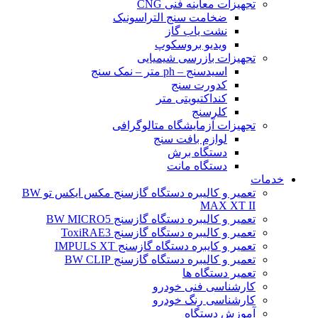
تجهیزات معاینه فنی CNG
ضخامت سنج التراسونیک
نشت یاب گاز
ویدیو بروسکوپ
تجهیزات بازرسی شیمیایی
اسیدسنج – ph متر – نمک سنج
کدورت سنج
کنداکتیویتی متر
کلرسنج
تجهیزات آزمایشگاه متالوگرافی
لوازم بافت سنج
دستگاه برش
دستگاه مانت
خدمات
تعمیر و کالیبره دستگاه گازسنج مکس ایکس تو BW
MAX XT II
تعمیر و کالیبره دستگاه گازسنج BW MICRO5
تعمیر و کالیبره دستگاه گازسنج ToxiRAE3
تعمیر و کایبره دستگاه گازسنج IMPULS XT
تعمیر و کالیبره دستگاه گازسنج BW CLIP
تعمیر دستگاه ها
کارشناسی فنی خودرو
کارشناسی رنگ خودرو
آموزش دستگاه