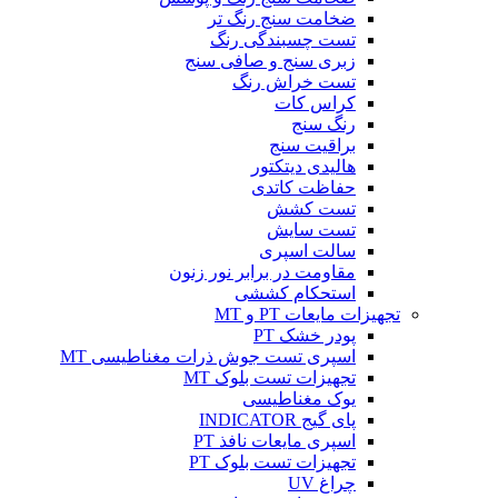
ضخامت سنج رنگ تر
تست چسبندگی رنگ
زبری سنج و صافی سنج
تست خراش رنگ
کراس کات
رنگ سنج
براقیت سنج
هالیدی دیتکتور
حفاظت کاتدی
تست کشش
تست سایش
سالت اسپری
مقاومت در برابر نور زنون
استحکام کششی
تجهیزات مایعات PT و MT
پودر خشک PT
اسپری تست جوش ذرات مغناطیسی MT
تجهیزات تست بلوک MT
یوک مغناطیسی
پای گیج INDICATOR
اسپری مایعات نافذ PT
تجهیزات تست بلوک PT
چراغ UV