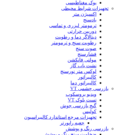
یوک مغناطیسی
تجهیزات شرایط محیطی
اکسیژن متر
بادسنج
ترمومتر لیزری و تماسی
دوربین حرارتی
دیتالاگر دما و رطوبت
رطوبت سنج و ترمومتر
صوت سنج
فشارسنج
مولتی فانکشن
نشت یاب گاز
لوکس متر نورسنج
کالیبراتور
کالیبراتور دما
بازرسی چشمی VT
ویدیو بروسکوپ
تست بلوک VT
گیج بازرسی جوش
کولیس
تجهیزات مرجع استاندارد کالیبراسیون
جعبه راپورتر
بازرسی رنگ و پوشش
ضخامت سنج رنگ و پوشش