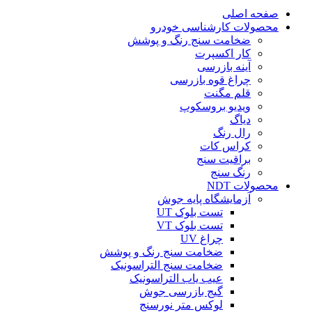
صفحه اصلی
محصولات کارشناسی خودرو
ضخامت سنج رنگ و پوشش
کار اکسپرت
آینه بازرسی
چراغ قوه بازرسی
قلم مگنت
ویدیو بروسکوپ
دیاگ
رال رنگ
کراس کات
براقیت سنج
رنگ سنج
محصولات NDT
آزمایشگاه پایه جوش
تست بلوک UT
تست بلوک VT
چراغ UV
ضخامت سنج رنگ و پوشش
ضخامت سنج التراسونیک
عیب یاب التراسونیک
گیج بازرسی جوش
لوکس متر نورسنج