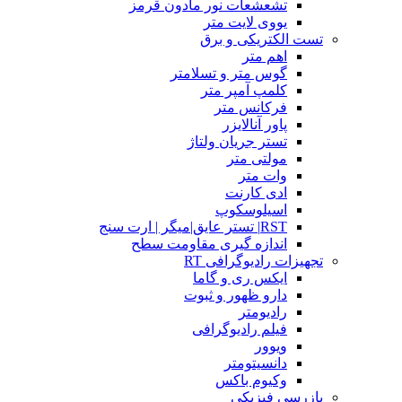
تشعشعات نور مادون قرمز
یووی لایت متر
تست الکتریکی و برق
اهم متر
گوس متر و تسلامتر
کلمپ آمپر متر
فرکانس متر
پاور آنالایزر
تستر جریان ولتاژ
مولتی متر
وات متر
ادی کارنت
اسیلوسکوپ
RST| تستر عایق|میگر | ارت سنج
اندازه گیری مقاومت سطح
تجهیزات رادیوگرافی RT
ایکس ری و گاما
دارو ظهور و ثبوت
رادیومتر
فیلم رادیوگرافی
ویوور
دانسیتومتر
وکیوم باکس
بازرسی فیزیکی