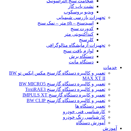
ضخامت سنج التراسونیک
نشت یاب گاز
ویدیو بروسکوپ
تجهیزات بازرسی شیمیایی
اسیدسنج – ph متر – نمک سنج
کدورت سنج
کنداکتیویتی متر
کلرسنج
تجهیزات آزمایشگاه متالوگرافی
لوازم بافت سنج
دستگاه برش
دستگاه مانت
خدمات
تعمیر و کالیبره دستگاه گازسنج مکس ایکس تو BW
MAX XT II
تعمیر و کالیبره دستگاه گازسنج BW MICRO5
تعمیر و کالیبره دستگاه گازسنج ToxiRAE3
تعمیر و کایبره دستگاه گازسنج IMPULS XT
تعمیر و کالیبره دستگاه گازسنج BW CLIP
تعمیر دستگاه ها
کارشناسی فنی خودرو
کارشناسی رنگ خودرو
آموزش دستگاه
آموزش