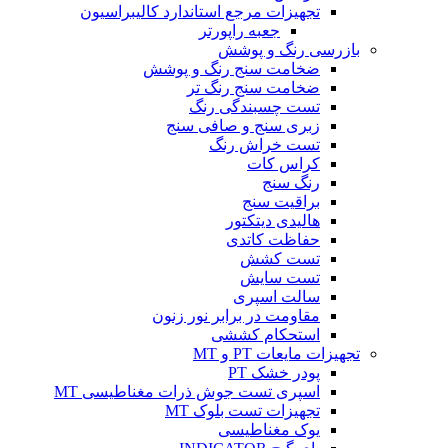
تجهیزات مرجع استاندارد کالیبراسیون
جعبه راپورتر
بازرسی رنگ و پوشش
ضخامت سنج رنگ و پوشش
ضخامت سنج رنگ تر
تست چسبندگی رنگ
زبری سنج و صافی سنج
تست خراش رنگ
کراس کات
رنگ سنج
براقیت سنج
هالیدی دیتکتور
حفاظت کاتدی
تست کشش
تست سایش
سالت اسپری
مقاومت در برابر نور زنون
استحکام کششی
تجهیزات مایعات PT و MT
پودر خشک PT
اسپری تست جوش ذرات مغناطیسی MT
تجهیزات تست بلوک MT
یوک مغناطیسی