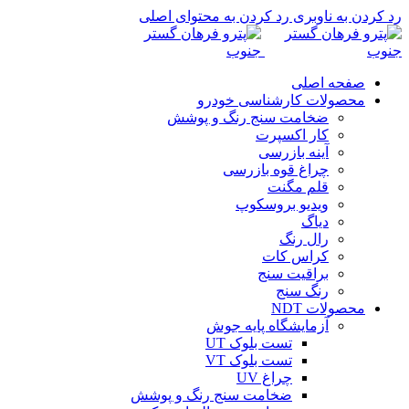
رد کردن به ناوبری
رد کردن به محتوای اصلی
صفحه اصلی
محصولات کارشناسی خودرو
ضخامت سنج رنگ و پوشش
کار اکسپرت
آینه بازرسی
چراغ قوه بازرسی
قلم مگنت
ویدیو بروسکوپ
دیاگ
رال رنگ
کراس کات
براقیت سنج
رنگ سنج
محصولات NDT
آزمایشگاه پایه جوش
تست بلوک UT
تست بلوک VT
چراغ UV
ضخامت سنج رنگ و پوشش