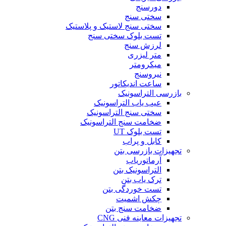
دورسنج
سختی سنج
سختی سنج لاستیک و پلاستیک
تست بلوک سختی سنج
لرزش سنج
متر لیزری
میکرومتر
نیروسنج
ساعت اندیکاتور
بازرسی التراسونیک
عیب یاب التراسونیک
سختی سنج التراسونیک
ضخامت سنج التراسونیک
تست بلوک UT
کابل و پراب
تجهیزات بازرسی بتن
آرماتوریاب
التراسونیک بتن
ترک یاب بتن
تست خوردگی بتن
چکش اشمیت
ضخامت سنج بتن
تجهیزات معاینه فنی CNG