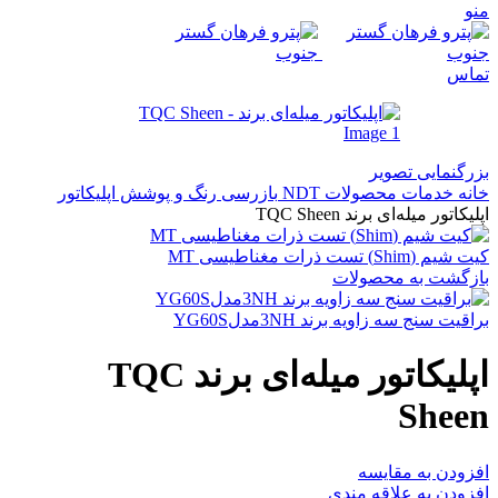
منو
تماس
بزرگنمایی تصویر
خانه
خدمات
محصولات NDT
بازرسی رنگ و پوشش
اپلیکاتور
اپلیکاتور میله‌ای برند TQC Sheen
کیت شیم (Shim) تست ذرات مغناطیسی MT
بازگشت به محصولات
براقیت سنج سه زاویه برند 3NHمدلYG60S
اپلیکاتور میله‌ای برند TQC
Sheen
افزودن به مقایسه
افزودن به علاقه مندی