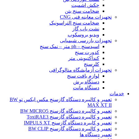
چکش اشمیت
ضخامت سنج بتن
تجهیزات معاینه فنی CNG
ضخامت سنج التراسونیک
نشت یاب گاز
ویدیو بروسکوپ
تجهیزات بازرسی شیمیایی
اسیدسنج – ph متر – نمک سنج
کدورت سنج
کنداکتیویتی متر
کلرسنج
تجهیزات آزمایشگاه متالوگرافی
لوازم بافت سنج
دستگاه برش
دستگاه مانت
خدمات
تعمیر و کالیبره دستگاه گازسنج مکس ایکس تو BW
MAX XT II
تعمیر و کالیبره دستگاه گازسنج BW MICRO5
تعمیر و کالیبره دستگاه گازسنج ToxiRAE3
تعمیر و کایبره دستگاه گازسنج IMPULS XT
تعمیر و کالیبره دستگاه گازسنج BW CLIP
تعمیر دستگاه ها