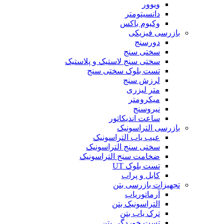
ویوور
دانسیتومتر
وکیوم باکس
بازرسی فیزیکی
دورسنج
سختی سنج
سختی سنج لاستیک و پلاستیک
تست بلوک سختی سنج
لرزش سنج
متر لیزری
میکرومتر
نیروسنج
ساعت اندیکاتور
بازرسی التراسونیک
عیب یاب التراسونیک
سختی سنج التراسونیک
ضخامت سنج التراسونیک
تست بلوک UT
کابل و پراب
تجهیزات بازرسی بتن
آرماتوریاب
التراسونیک بتن
ترک یاب بتن
تست خوردگی بتن