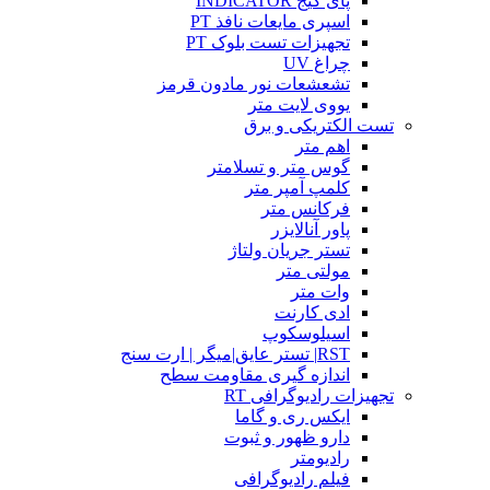
پای گیج INDICATOR
اسپری مایعات نافذ PT
تجهیزات تست بلوک PT
چراغ UV
تشعشعات نور مادون قرمز
یووی لایت متر
تست الکتریکی و برق
اهم متر
گوس متر و تسلامتر
کلمپ آمپر متر
فرکانس متر
پاور آنالایزر
تستر جریان ولتاژ
مولتی متر
وات متر
ادی کارنت
اسیلوسکوپ
RST| تستر عایق|میگر | ارت سنج
اندازه گیری مقاومت سطح
تجهیزات رادیوگرافی RT
ایکس ری و گاما
دارو ظهور و ثبوت
رادیومتر
فیلم رادیوگرافی