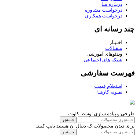
دربـاره مـا
درخواست مشاوره
درخواست همکاری
چند رسانه ای
اخـبـار
مـقـالات
ویدئوهای آموزشی
شبکه های اجتماعی
فهرست سفارشی
استعلام قیمت
نمـونه کارهـا
طرحی و پیاده سازی توسط کاوت
جستجو
برای دیدن محصولات که دنبال آن هستید تایپ کنید.
جستجو