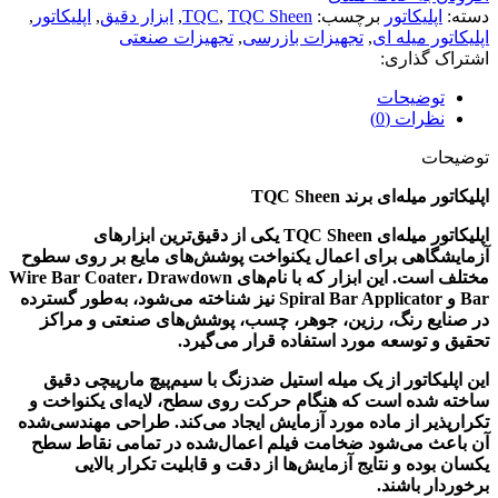
دسته:
اپلیکاتور
برچسب:
TQC Sheen
,
TQC
,
ابزار دقیق
,
اپلیکاتور
,
اپلیکاتور میله ای
,
تجهیزات بازرسی
,
تجهیزات صنعتی
اشتراک گذاری:
توضیحات
نظرات (0)
توضیحات
اپلیکاتور میله‌ای برند TQC Sheen
اپلیکاتور میله‌ای TQC Sheen یکی از دقیق‌ترین ابزارهای
آزمایشگاهی برای اعمال یکنواخت پوشش‌های مایع بر روی سطوح
مختلف است. این ابزار که با نام‌های Wire Bar Coater، Drawdown
Bar و Spiral Bar Applicator نیز شناخته می‌شود، به‌طور گسترده
در صنایع رنگ، رزین، جوهر، چسب، پوشش‌های صنعتی و مراکز
تحقیق و توسعه مورد استفاده قرار می‌گیرد.
این اپلیکاتور از یک میله استیل ضدزنگ با سیم‌پیچ مارپیچی دقیق
ساخته شده است که هنگام حرکت روی سطح، لایه‌ای یکنواخت و
تکرارپذیر از ماده مورد آزمایش ایجاد می‌کند. طراحی مهندسی‌شده
آن باعث می‌شود ضخامت فیلم اعمال‌شده در تمامی نقاط سطح
یکسان بوده و نتایج آزمایش‌ها از دقت و قابلیت تکرار بالایی
برخوردار باشند.