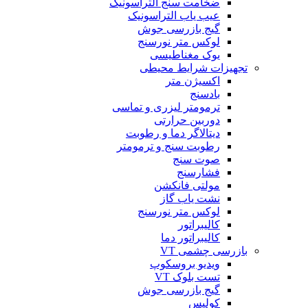
ضخامت سنج التراسونیک
عیب یاب التراسونیک
گیج بازرسی جوش
لوکس متر نورسنج
یوک مغناطیسی
تجهیزات شرایط محیطی
اکسیژن متر
بادسنج
ترمومتر لیزری و تماسی
دوربین حرارتی
دیتالاگر دما و رطوبت
رطوبت سنج و ترمومتر
صوت سنج
فشارسنج
مولتی فانکشن
نشت یاب گاز
لوکس متر نورسنج
کالیبراتور
کالیبراتور دما
بازرسی چشمی VT
ویدیو بروسکوپ
تست بلوک VT
گیج بازرسی جوش
کولیس