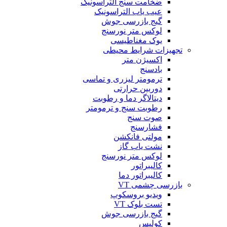
ضخامت سنج التراسونیک
عیب یاب التراسونیک
گیج بازرسی جوش
لوکس متر نورسنج
یوک مغناطیسی
تجهیزات شرایط محیطی
اکسیژن متر
بادسنج
ترمومتر لیزری و تماسی
دوربین حرارتی
دیتالاگر دما و رطوبت
رطوبت سنج و ترمومتر
صوت سنج
فشارسنج
مولتی فانکشن
نشت یاب گاز
لوکس متر نورسنج
کالیبراتور
کالیبراتور دما
بازرسی چشمی VT
ویدیو بروسکوپ
تست بلوک VT
گیج بازرسی جوش
کولیس