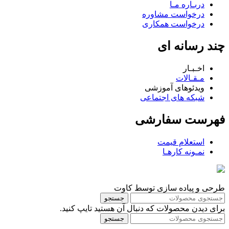
دربـاره مـا
درخواست مشاوره
درخواست همکاری
چند رسانه ای
اخـبـار
مـقـالات
ویدئوهای آموزشی
شبکه های اجتماعی
فهرست سفارشی
استعلام قیمت
نمـونه کارهـا
طرحی و پیاده سازی توسط کاوت
جستجو
برای دیدن محصولات که دنبال آن هستید تایپ کنید.
جستجو