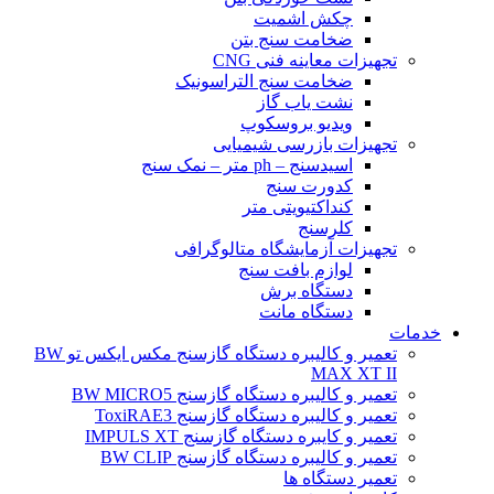
چکش اشمیت
ضخامت سنج بتن
تجهیزات معاینه فنی CNG
ضخامت سنج التراسونیک
نشت یاب گاز
ویدیو بروسکوپ
تجهیزات بازرسی شیمیایی
اسیدسنج – ph متر – نمک سنج
کدورت سنج
کنداکتیویتی متر
کلرسنج
تجهیزات آزمایشگاه متالوگرافی
لوازم بافت سنج
دستگاه برش
دستگاه مانت
خدمات
تعمیر و کالیبره دستگاه گازسنج مکس ایکس تو BW
MAX XT II
تعمیر و کالیبره دستگاه گازسنج BW MICRO5
تعمیر و کالیبره دستگاه گازسنج ToxiRAE3
تعمیر و کایبره دستگاه گازسنج IMPULS XT
تعمیر و کالیبره دستگاه گازسنج BW CLIP
تعمیر دستگاه ها