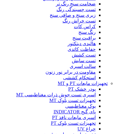
ضخامت سنج رنگ تر
تست چسبندگی رنگ
زبری سنج و صافی سنج
تست خراش رنگ
کراس کات
رنگ سنج
براقیت سنج
هالیدی دیتکتور
حفاظت کاتدی
تست کشش
تست سایش
سالت اسپری
مقاومت در برابر نور زنون
استحکام کششی
تجهیزات مایعات PT و MT
پودر خشک PT
اسپری تست جوش ذرات مغناطیسی MT
تجهیزات تست بلوک MT
یوک مغناطیسی
پای گیج INDICATOR
اسپری مایعات نافذ PT
تجهیزات تست بلوک PT
چراغ UV