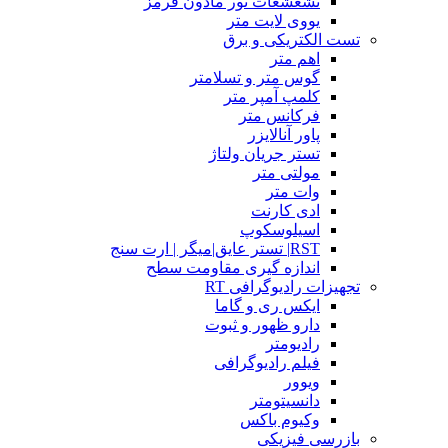
تشعشعات نور مادون قرمز
یووی لایت متر
تست الکتریکی و برق
اهم متر
گوس متر و تسلامتر
کلمپ آمپر متر
فرکانس متر
پاور آنالایزر
تستر جریان ولتاژ
مولتی متر
وات متر
ادی کارنت
اسیلوسکوپ
RST| تستر عایق|میگر | ارت سنج
اندازه گیری مقاومت سطح
تجهیزات رادیوگرافی RT
ایکس ری و گاما
دارو ظهور و ثبوت
رادیومتر
فیلم رادیوگرافی
ویوور
دانسیتومتر
وکیوم باکس
بازرسی فیزیکی