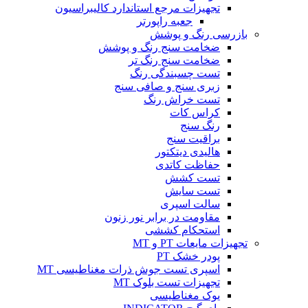
تجهیزات مرجع استاندارد کالیبراسیون
جعبه راپورتر
بازرسی رنگ و پوشش
ضخامت سنج رنگ و پوشش
ضخامت سنج رنگ تر
تست چسبندگی رنگ
زبری سنج و صافی سنج
تست خراش رنگ
کراس کات
رنگ سنج
براقیت سنج
هالیدی دیتکتور
حفاظت کاتدی
تست کشش
تست سایش
سالت اسپری
مقاومت در برابر نور زنون
استحکام کششی
تجهیزات مایعات PT و MT
پودر خشک PT
اسپری تست جوش ذرات مغناطیسی MT
تجهیزات تست بلوک MT
یوک مغناطیسی