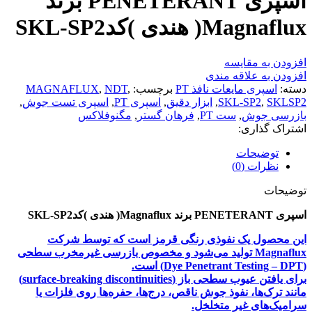
اسپری PENETERANT برند
Magnaflux( هندی )کدSKL-SP2
افزودن به مقایسه
افزودن به علاقه مندی
دسته:
اسپری مایعات نافذ PT
برچسب:
,
NDT
,
MAGNAFLUX
SKLSP2
,
SKL-SP2
,
ابزار دقیق
,
اسپری PT
,
اسپری تست جوش
,
بازرسی جوش
,
ست PT
,
فرهان گستر
,
مگنوفلاکس
اشتراک گذاری:
توضیحات
نظرات (0)
توضیحات
اسپری PENETERANT برند Magnaflux( هندی )کدSKL-SP2
این محصول یک نفوذی رنگی قرمز است که توسط شرکت
Magnaflux تولید می‌شود و مخصوص بازرسی غیرمخرب سطحی
(Dye Penetrant Testing – DPT) است.
برای یافتن عیوب سطحی باز (surface‑breaking discontinuities)
مانند ترک‌ها، نفوذ جوش ناقص، درج‌ها، حفره‌ها روی فلزات یا
سرامیک‌های غیر متخلخل.