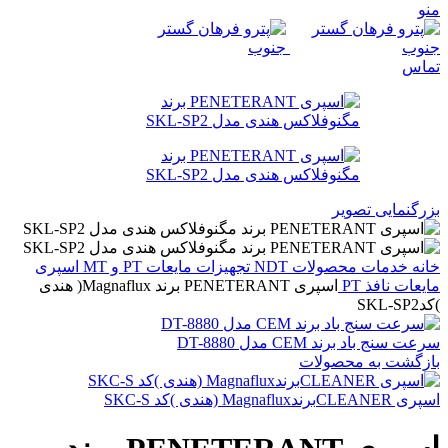
منو
تماس
بزرگنمایی تصویر
خانه
خدمات
محصولات NDT
تجهیزات مایعات PT و MT
اسپری
مایعات نافذ PT
اسپری PENETERANT برند Magnaflux( هندی
)کدSKL-SP2
سرعت سنج باد برند CEM مدل DT-8880
بازگشت به محصولات
اسپری CLEANERبرندMagnaflux (هندی )کد SKC-S