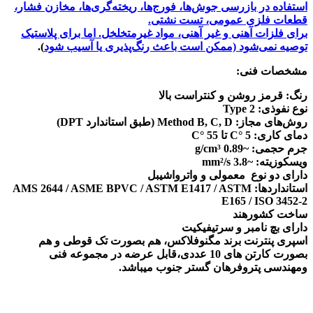
استفاده در بازرسی جوش‌ها، فورج‌ها، ریخته‌گری‌ها، مخازن فشار،
قطعات فلزی عمومی، تست نشتی.
برای فلزات آهنی و غیر آهنی، مواد غیرمتخلخل. اما برای پلاستیک
توصیه نمی‌شود (ممکن است باعث رنگ‌پذیری یا آسیب شود
).
مشخصات فنی:
رنگ: قرمز روشن و کنتراست بالا
نوع نفوذی: Type 2
روش‌های مجاز: Method B, C, D (طبق استاندارد DPT)
دمای کاری: 5 °C تا 55 °C
جرم حجمی: ~0.89 g/cm³
ویسکوزیته: ~3.8 mm²/s
دارای دو نوع معمولی و واترواشیبل
استانداردها: AMS 2644 / ASME BPVC / ASTM E1417 / ASTM
E165 / ISO 3452‑2
ساخت کشورهند
دارای بچ نامبر و سرتیفیکیت
اسپری پنترنت برند مگنوفلاکس، هم بصورت تک قوطی و هم
بصورت کارتن های 10 عددی،قابل عرضه در مجموعه فنی
ومهندسی پتروفرهان گستر جنوب میباشد.