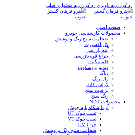
رد کردن به ناوبری
رد کردن به محتوای اصلی
صفحه اصلی
محصولات کارشناسی خودرو
ضخامت سنج رنگ و پوشش
کار اکسپرت
آینه بازرسی
چراغ قوه بازرسی
قلم مگنت
ویدیو بروسکوپ
دیاگ
رال رنگ
کراس کات
براقیت سنج
رنگ سنج
محصولات NDT
آزمایشگاه پایه جوش
تست بلوک UT
تست بلوک VT
چراغ UV
ضخامت سنج رنگ و پوشش