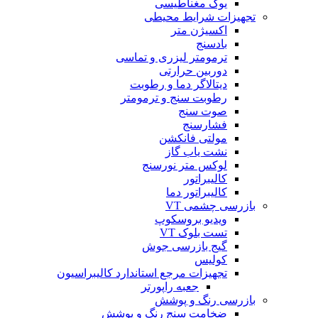
یوک مغناطیسی
تجهیزات شرایط محیطی
اکسیژن متر
بادسنج
ترمومتر لیزری و تماسی
دوربین حرارتی
دیتالاگر دما و رطوبت
رطوبت سنج و ترمومتر
صوت سنج
فشارسنج
مولتی فانکشن
نشت یاب گاز
لوکس متر نورسنج
کالیبراتور
کالیبراتور دما
بازرسی چشمی VT
ویدیو بروسکوپ
تست بلوک VT
گیج بازرسی جوش
کولیس
تجهیزات مرجع استاندارد کالیبراسیون
جعبه راپورتر
بازرسی رنگ و پوشش
ضخامت سنج رنگ و پوشش