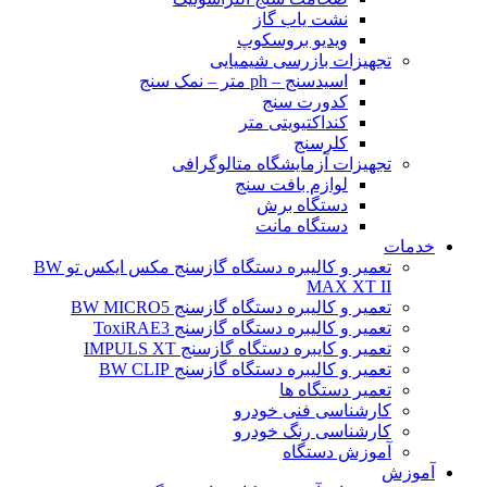
نشت یاب گاز
ویدیو بروسکوپ
تجهیزات بازرسی شیمیایی
اسیدسنج – ph متر – نمک سنج
کدورت سنج
کنداکتیویتی متر
کلرسنج
تجهیزات آزمایشگاه متالوگرافی
لوازم بافت سنج
دستگاه برش
دستگاه مانت
خدمات
تعمیر و کالیبره دستگاه گازسنج مکس ایکس تو BW
MAX XT II
تعمیر و کالیبره دستگاه گازسنج BW MICRO5
تعمیر و کالیبره دستگاه گازسنج ToxiRAE3
تعمیر و کایبره دستگاه گازسنج IMPULS XT
تعمیر و کالیبره دستگاه گازسنج BW CLIP
تعمیر دستگاه ها
کارشناسی فنی خودرو
کارشناسی رنگ خودرو
آموزش دستگاه
آموزش