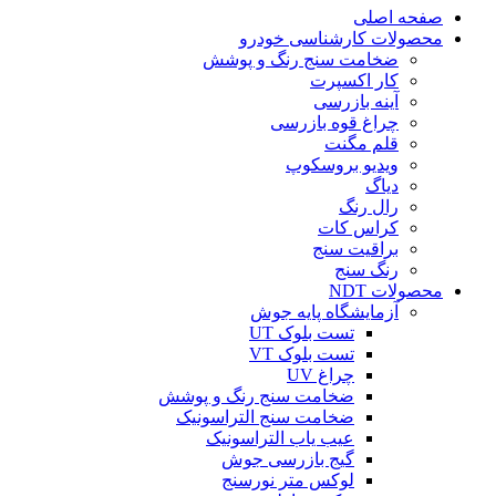
صفحه اصلی
محصولات کارشناسی خودرو
ضخامت سنج رنگ و پوشش
کار اکسپرت
آینه بازرسی
چراغ قوه بازرسی
قلم مگنت
ویدیو بروسکوپ
دیاگ
رال رنگ
کراس کات
براقیت سنج
رنگ سنج
محصولات NDT
آزمایشگاه پایه جوش
تست بلوک UT
تست بلوک VT
چراغ UV
ضخامت سنج رنگ و پوشش
ضخامت سنج التراسونیک
عیب یاب التراسونیک
گیج بازرسی جوش
لوکس متر نورسنج