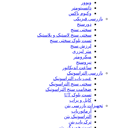
ویوور
دانسیتومتر
وکیوم باکس
بازرسی فیزیکی
دورسنج
سختی سنج
سختی سنج لاستیک و پلاستیک
تست بلوک سختی سنج
لرزش سنج
متر لیزری
میکرومتر
نیروسنج
ساعت اندیکاتور
بازرسی التراسونیک
عیب یاب التراسونیک
سختی سنج التراسونیک
ضخامت سنج التراسونیک
تست بلوک UT
کابل و پراب
تجهیزات بازرسی بتن
آرماتوریاب
التراسونیک بتن
ترک یاب بتن
تست خوردگی بتن