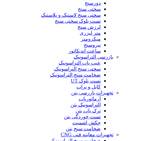
دورسنج
سختی سنج
سختی سنج لاستیک و پلاستیک
تست بلوک سختی سنج
لرزش سنج
متر لیزری
میکرومتر
نیروسنج
ساعت اندیکاتور
بازرسی التراسونیک
عیب یاب التراسونیک
سختی سنج التراسونیک
ضخامت سنج التراسونیک
تست بلوک UT
کابل و پراب
تجهیزات بازرسی بتن
آرماتوریاب
التراسونیک بتن
ترک یاب بتن
تست خوردگی بتن
چکش اشمیت
ضخامت سنج بتن
تجهیزات معاینه فنی CNG
ضخامت سنج التراسونیک