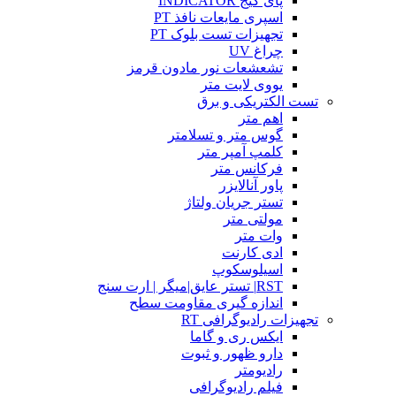
پای گیج INDICATOR
اسپری مایعات نافذ PT
تجهیزات تست بلوک PT
چراغ UV
تشعشعات نور مادون قرمز
یووی لایت متر
تست الکتریکی و برق
اهم متر
گوس متر و تسلامتر
کلمپ آمپر متر
فرکانس متر
پاور آنالایزر
تستر جریان ولتاژ
مولتی متر
وات متر
ادی کارنت
اسیلوسکوپ
RST| تستر عایق|میگر | ارت سنج
اندازه گیری مقاومت سطح
تجهیزات رادیوگرافی RT
ایکس ری و گاما
دارو ظهور و ثبوت
رادیومتر
فیلم رادیوگرافی