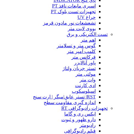
پای گیج INDICATOR
اسپری مایعات نافذ PT
تجهیزات تست بلوک PT
چراغ UV
تشعشعات نور مادون قرمز
یووی لایت متر
تست الکتریکی و برق
اهم متر
گوس متر و تسلامتر
کلمپ آمپر متر
فرکانس متر
پاور آنالایزر
تستر جریان ولتاژ
مولتی متر
وات متر
ادی کارنت
اسیلوسکوپ
RST| تستر عایق|میگر | ارت سنج
اندازه گیری مقاومت سطح
تجهیزات رادیوگرافی RT
ایکس ری و گاما
دارو ظهور و ثبوت
رادیومتر
فیلم رادیوگرافی