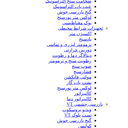
ضخامت سنج التراسونیک
عیب یاب التراسونیک
گیج بازرسی جوش
لوکس متر نورسنج
یوک مغناطیسی
تجهیزات شرایط محیطی
اکسیژن متر
بادسنج
ترمومتر لیزری و تماسی
دوربین حرارتی
دیتالاگر دما و رطوبت
رطوبت سنج و ترمومتر
صوت سنج
فشارسنج
مولتی فانکشن
نشت یاب گاز
لوکس متر نورسنج
کالیبراتور
کالیبراتور دما
بازرسی چشمی VT
ویدیو بروسکوپ
تست بلوک VT
گیج بازرسی جوش
کولیس