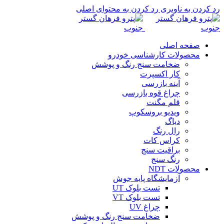
0
رد کردن به ناوبری
رد کردن به محتوای اصلی
صفحه اصلی
محصولات کارشناسی خودرو
ضخامت سنج رنگ و پوشش
کار اکسپرت
آینه بازرسی
چراغ قوه بازرسی
قلم مگنت
ویدیو بروسکوپ
دیاگ
رال رنگ
کراس کات
براقیت سنج
رنگ سنج
محصولات NDT
آزمایشگاه پایه جوش
تست بلوک UT
تست بلوک VT
چراغ UV
ضخامت سنج رنگ و پوشش