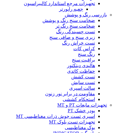
تجهیزات مرجع استاندارد کالیبراسیون
جعبه راپورتر
بازرسی رنگ و پوشش
ضخامت سنج رنگ و پوشش
ضخامت سنج رنگ تر
تست چسبندگی رنگ
زبری سنج و صافی سنج
تست خراش رنگ
کراس کات
رنگ سنج
براقیت سنج
هالیدی دیتکتور
حفاظت کاتدی
تست کشش
تست سایش
سالت اسپری
مقاومت در برابر نور زنون
استحکام کششی
تجهیزات مایعات PT و MT
پودر خشک PT
اسپری تست جوش ذرات مغناطیسی MT
تجهیزات تست بلوک MT
یوک مغناطیسی