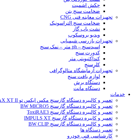
چکش اشمیت
ضخامت سنج بتن
تجهیزات معاینه فنی CNG
ضخامت سنج التراسونیک
نشت یاب گاز
ویدیو بروسکوپ
تجهیزات بازرسی شیمیایی
اسیدسنج – ph متر – نمک سنج
کدورت سنج
کنداکتیویتی متر
کلرسنج
تجهیزات آزمایشگاه متالوگرافی
لوازم بافت سنج
دستگاه برش
دستگاه مانت
خدمات
تعمیر و کالیبره دستگاه گازسنج مکس ایکس تو BW MAX XT II
تعمیر و کالیبره دستگاه گازسنج BW MICRO5
تعمیر و کالیبره دستگاه گازسنج ToxiRAE3
تعمیر و کایبره دستگاه گازسنج IMPULS XT
تعمیر و کالیبره دستگاه گازسنج BW CLIP
تعمیر دستگاه ها
کارشناسی فنی خودرو