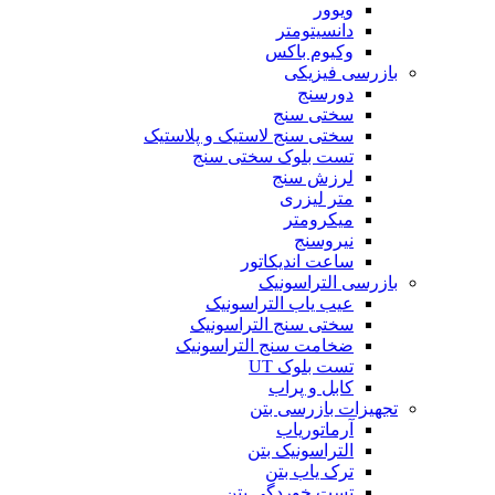
ویوور
دانسیتومتر
وکیوم باکس
بازرسی فیزیکی
دورسنج
سختی سنج
سختی سنج لاستیک و پلاستیک
تست بلوک سختی سنج
لرزش سنج
متر لیزری
میکرومتر
نیروسنج
ساعت اندیکاتور
بازرسی التراسونیک
عیب یاب التراسونیک
سختی سنج التراسونیک
ضخامت سنج التراسونیک
تست بلوک UT
کابل و پراب
تجهیزات بازرسی بتن
آرماتوریاب
التراسونیک بتن
ترک یاب بتن
تست خوردگی بتن