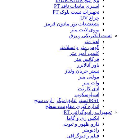
پای گیج INDICATOR
اسپری مایعات نافذ PT
تجهیزات تست بلوک PT
چراغ UV
تشعشعات نور مادون قرمز
یووی لایت متر
تست الکتریکی و برق
اهم متر
گوس متر و تسلامتر
کلمپ آمپر متر
فرکانس متر
پاور آنالایزر
تستر جریان ولتاژ
مولتی متر
وات متر
ادی کارنت
اسیلوسکوپ
RST| تستر عایق|میگر | ارت سنج
اندازه گیری مقاومت سطح
تجهیزات رادیوگرافی RT
ایکس ری و گاما
دارو ظهور و ثبوت
رادیومتر
فیلم رادیوگرافی