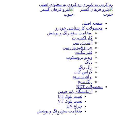
رد کردن به ناوبری
رد کردن به محتوای اصلی
صفحه اصلی
محصولات کارشناسی خودرو
ضخامت سنج رنگ و پوشش
کار اکسپرت
آینه بازرسی
چراغ قوه بازرسی
قلم مگنت
ویدیو بروسکوپ
دیاگ
رال رنگ
کراس کات
براقیت سنج
رنگ سنج
محصولات NDT
آزمایشگاه پایه جوش
تست بلوک UT
تست بلوک VT
چراغ UV
ضخامت سنج رنگ و پوشش