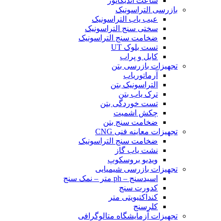
ساعت اندیکاتور
بازرسی التراسونیک
عیب یاب التراسونیک
سختی سنج التراسونیک
ضخامت سنج التراسونیک
تست بلوک UT
کابل و پراب
تجهیزات بازرسی بتن
آرماتوریاب
التراسونیک بتن
ترک یاب بتن
تست خوردگی بتن
چکش اشمیت
ضخامت سنج بتن
تجهیزات معاینه فنی CNG
ضخامت سنج التراسونیک
نشت یاب گاز
ویدیو بروسکوپ
تجهیزات بازرسی شیمیایی
اسیدسنج – ph متر – نمک سنج
کدورت سنج
کنداکتیویتی متر
کلرسنج
تجهیزات آزمایشگاه متالوگرافی