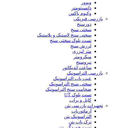
ویوور
دانسیتومتر
وکیوم باکس
بازرسی فیزیکی
دورسنج
سختی سنج
سختی سنج لاستیک و پلاستیک
تست بلوک سختی سنج
لرزش سنج
متر لیزری
میکرومتر
نیروسنج
ساعت اندیکاتور
بازرسی التراسونیک
عیب یاب التراسونیک
سختی سنج التراسونیک
ضخامت سنج التراسونیک
تست بلوک UT
کابل و پراب
تجهیزات بازرسی بتن
آرماتوریاب
التراسونیک بتن
ترک یاب بتن
تست خوردگی بتن