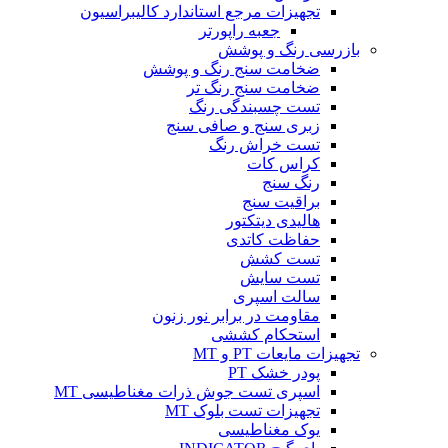
تجهیزات مرجع استاندارد کالیبراسیون
جعبه راپورتر
بازرسی رنگ و پوشش
ضخامت سنج رنگ و پوشش
ضخامت سنج رنگ تر
تست چسبندگی رنگ
زبری سنج و صافی سنج
تست خراش رنگ
کراس کات
رنگ سنج
براقیت سنج
هالیدی دیتکتور
حفاظت کاتدی
تست کشش
تست سایش
سالت اسپری
مقاومت در برابر نور زنون
استحکام کششی
تجهیزات مایعات PT و MT
پودر خشک PT
اسپری تست جوش ذرات مغناطیسی MT
تجهیزات تست بلوک MT
یوک مغناطیسی