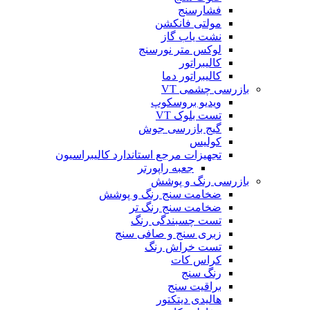
فشارسنج
مولتی فانکشن
نشت یاب گاز
لوکس متر نورسنج
کالیبراتور
کالیبراتور دما
بازرسی چشمی VT
ویدیو بروسکوپ
تست بلوک VT
گیج بازرسی جوش
کولیس
تجهیزات مرجع استاندارد کالیبراسیون
جعبه راپورتر
بازرسی رنگ و پوشش
ضخامت سنج رنگ و پوشش
ضخامت سنج رنگ تر
تست چسبندگی رنگ
زبری سنج و صافی سنج
تست خراش رنگ
کراس کات
رنگ سنج
براقیت سنج
هالیدی دیتکتور