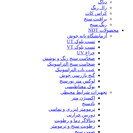
دیاگ
رال رنگ
کراس کات
براقیت سنج
رنگ سنج
محصولات NDT
آزمایشگاه پایه جوش
تست بلوک UT
تست بلوک VT
چراغ UV
ضخامت سنج رنگ و پوشش
ضخامت سنج التراسونیک
عیب یاب التراسونیک
گیج بازرسی جوش
لوکس متر نورسنج
یوک مغناطیسی
تجهیزات شرایط محیطی
اکسیژن متر
بادسنج
ترمومتر لیزری و تماسی
دوربین حرارتی
دیتالاگر دما و رطوبت
رطوبت سنج و ترمومتر
صوت سنج