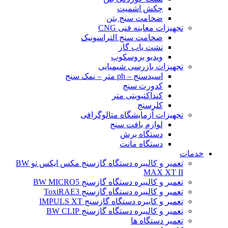
چکش اشمیت
ضخامت سنج بتن
تجهیزات معاینه فنی CNG
ضخامت سنج التراسونیک
نشت یاب گاز
ویدیو بروسکوپ
تجهیزات بازرسی شیمیایی
اسیدسنج – ph متر – نمک سنج
کدورت سنج
کنداکتیویتی متر
کلرسنج
تجهیزات آزمایشگاه متالوگرافی
لوازم بافت سنج
دستگاه برش
دستگاه مانت
خدمات
تعمیر و کالیبره دستگاه گازسنج مکس ایکس تو BW
MAX XT II
تعمیر و کالیبره دستگاه گازسنج BW MICRO5
تعمیر و کالیبره دستگاه گازسنج ToxiRAE3
تعمیر و کایبره دستگاه گازسنج IMPULS XT
تعمیر و کالیبره دستگاه گازسنج BW CLIP
تعمیر دستگاه ها