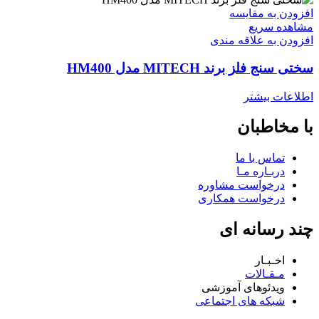
افزودن به مقایسه
مشاهده سریع
افزودن به علاقه مندی
سختی سنج فلز برند MITECH مدل HM400
اطلاعات بیشتر
با مخاطبان
تماس با ما
دربـاره مـا
درخواست مشاوره
درخواست همکاری
چند رسانه ای
اخـبـار
مـقـالات
ویدئوهای آموزشی
شبکه های اجتماعی