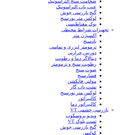
ضخامت سنج التراسونیک
عیب یاب التراسونیک
گیج بازرسی جوش
لوکس متر نورسنج
یوک مغناطیسی
تجهیزات شرایط محیطی
اکسیژن متر
بادسنج
ترمومتر لیزری و تماسی
دوربین حرارتی
دیتالاگر دما و رطوبت
رطوبت سنج و ترمومتر
صوت سنج
فشارسنج
مولتی فانکشن
نشت یاب گاز
لوکس متر نورسنج
کالیبراتور
کالیبراتور دما
بازرسی چشمی VT
ویدیو بروسکوپ
تست بلوک VT
گیج بازرسی جوش
کولیس