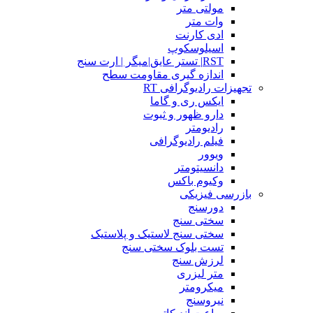
مولتی متر
وات متر
ادی کارنت
اسیلوسکوپ
RST| تستر عایق|میگر | ارت سنج
اندازه گیری مقاومت سطح
تجهیزات رادیوگرافی RT
ایکس ری و گاما
دارو ظهور و ثبوت
رادیومتر
فیلم رادیوگرافی
ویوور
دانسیتومتر
وکیوم باکس
بازرسی فیزیکی
دورسنج
سختی سنج
سختی سنج لاستیک و پلاستیک
تست بلوک سختی سنج
لرزش سنج
متر لیزری
میکرومتر
نیروسنج