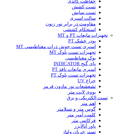
حفاظت کاتدی
تست کشش
تست سایش
سالت اسپری
مقاومت در برابر نور زنون
استحکام کششی
تجهیزات مایعات PT و MT
پودر خشک PT
اسپری تست جوش ذرات مغناطیسی MT
تجهیزات تست بلوک MT
یوک مغناطیسی
پای گیج INDICATOR
اسپری مایعات نافذ PT
تجهیزات تست بلوک PT
چراغ UV
تشعشعات نور مادون قرمز
یووی لایت متر
تست الکتریکی و برق
اهم متر
گوس متر و تسلامتر
کلمپ آمپر متر
فرکانس متر
پاور آنالایزر
تستر جریان ولتاژ