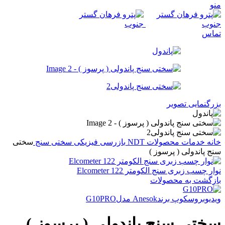
منو
تماس
بزرگنمایی تصویر
خانه
خدمات
محصولات NDT
بازرسی فیزیکی
سختی سنج
سختی
سنج پاندولی ( پرسوز )
نوار چسب زبری سنج الکومتر Elcometer 122
بازگشت به محصولات
ویدیوبروسکوپ برندAnesok مدلG10PRO
سختی سنج پاندولی ( پرسوز )