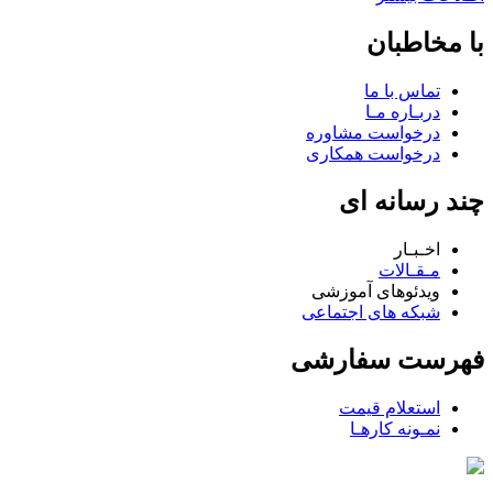
با مخاطبان
تماس با ما
دربـاره مـا
درخواست مشاوره
درخواست همکاری
چند رسانه ای
اخـبـار
مـقـالات
ویدئوهای آموزشی
شبکه های اجتماعی
فهرست سفارشی
استعلام قیمت
نمـونه کارهـا