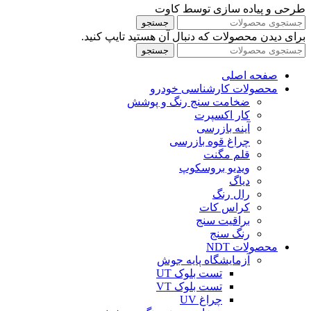
طرحی و پیاده سازی توسط کاوت
جستجو
برای دیدن محصولات که دنبال آن هستید تایپ کنید.
جستجو
صفحه اصلی
محصولات کارشناسی خودرو
ضخامت سنج رنگ و پوشش
کار اکسپرت
آینه بازرسی
چراغ قوه بازرسی
قلم مگنت
ویدیو بروسکوپ
دیاگ
رال رنگ
کراس کات
براقیت سنج
رنگ سنج
محصولات NDT
آزمایشگاه پایه جوش
تست بلوک UT
تست بلوک VT
چراغ UV