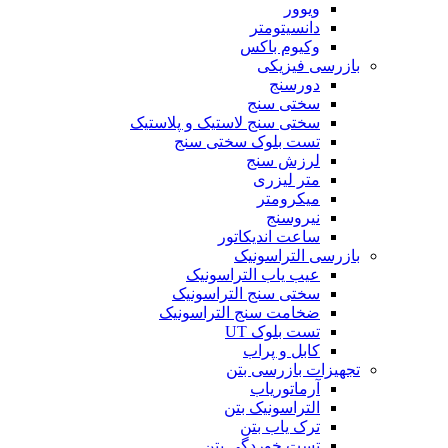
ویوور
دانسیتومتر
وکیوم باکس
بازرسی فیزیکی
دورسنج
سختی سنج
سختی سنج لاستیک و پلاستیک
تست بلوک سختی سنج
لرزش سنج
متر لیزری
میکرومتر
نیروسنج
ساعت اندیکاتور
بازرسی التراسونیک
عیب یاب التراسونیک
سختی سنج التراسونیک
ضخامت سنج التراسونیک
تست بلوک UT
کابل و پراب
تجهیزات بازرسی بتن
آرماتوریاب
التراسونیک بتن
ترک یاب بتن
تست خوردگی بتن