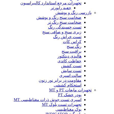
تجهیزات مرجع استاندارد کالیبراسیون
جعبه راپورتر
بازرسی رنگ و پوشش
ضخامت سنج رنگ و پوشش
ضخامت سنج رنگ تر
تست چسبندگی رنگ
زبری سنج و صافی سنج
تست خراش رنگ
کراس کات
رنگ سنج
براقیت سنج
هالیدی دیتکتور
حفاظت کاتدی
تست کشش
تست سایش
سالت اسپری
مقاومت در برابر نور زنون
استحکام کششی
تجهیزات مایعات PT و MT
پودر خشک PT
اسپری تست جوش ذرات مغناطیسی MT
تجهیزات تست بلوک MT
یوک مغناطیسی