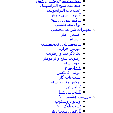
ضخامت سنج رنگ و پوشش
ضخامت سنج التراسونیک
عیب یاب التراسونیک
گیج بازرسی جوش
لوکس متر نورسنج
یوک مغناطیسی
تجهیزات شرایط محیطی
اکسیژن متر
بادسنج
ترمومتر لیزری و تماسی
دوربین حرارتی
دیتالاگر دما و رطوبت
رطوبت سنج و ترمومتر
صوت سنج
فشارسنج
مولتی فانکشن
نشت یاب گاز
لوکس متر نورسنج
کالیبراتور
کالیبراتور دما
بازرسی چشمی VT
ویدیو بروسکوپ
تست بلوک VT
گیج بازرسی جوش