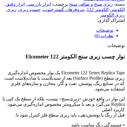
دسته:
زبری سنج و صافی سنج
برچسب:
ابزار بازرسی
,
ابزار دقیق
,
الکومتر
,
الکومتر 122
,
پتروفرهان گسترجنوب
,
چسب زبری
,
زبری
,
زبری الکومتر
اشتراک گذاری:
توضیحات
نظرات (0)
توضیحات
نوار چسب زبری سنج الکومتر Elcometer 122
Elcometer 122 Testex Replica Tape یک نوار مخصوص اندازه‌گیری
زبری سطح (Surface Profile) بعد از سندبلاست یا شات‌بلاست است
که در صنایع رنگ، پوشش، نفت و گاز، مخازن و سازه‌های فلزی
استفاده می‌شود.
این نوار در واقع خودش «زبری‌سنج» نیست، بلکه از سطح یک کپی یا
Replica می‌گیرد و بعد با میکرومتر مخصوص اندازه‌گیری می‌شود.
کاربرد اصلی
قبل از رنگ یا پوشش‌دهی، باید زبری سطح فلز کنترل شود تا:
• چسبندگی رنگ مناسب باشد