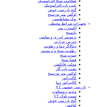
ضخامت سنج التراسونیک
عیب یاب التراسونیک
گیج بازرسی جوش
لوکس متر نورسنج
یوک مغناطیسی
تجهیزات شرایط محیطی
اکسیژن متر
بادسنج
ترمومتر لیزری و تماسی
دوربین حرارتی
دیتالاگر دما و رطوبت
رطوبت سنج و ترمومتر
صوت سنج
فشارسنج
مولتی فانکشن
نشت یاب گاز
لوکس متر نورسنج
کالیبراتور
کالیبراتور دما
بازرسی چشمی VT
ویدیو بروسکوپ
تست بلوک VT
گیج بازرسی جوش
کولیس