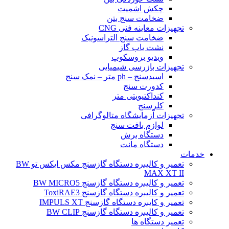
چکش اشمیت
ضخامت سنج بتن
تجهیزات معاینه فنی CNG
ضخامت سنج التراسونیک
نشت یاب گاز
ویدیو بروسکوپ
تجهیزات بازرسی شیمیایی
اسیدسنج – ph متر – نمک سنج
کدورت سنج
کنداکتیویتی متر
کلرسنج
تجهیزات آزمایشگاه متالوگرافی
لوازم بافت سنج
دستگاه برش
دستگاه مانت
خدمات
تعمیر و کالیبره دستگاه گازسنج مکس ایکس تو BW
MAX XT II
تعمیر و کالیبره دستگاه گازسنج BW MICRO5
تعمیر و کالیبره دستگاه گازسنج ToxiRAE3
تعمیر و کایبره دستگاه گازسنج IMPULS XT
تعمیر و کالیبره دستگاه گازسنج BW CLIP
تعمیر دستگاه ها