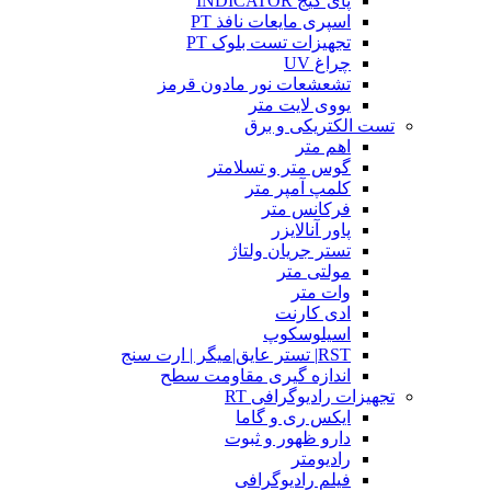
پای گیج INDICATOR
اسپری مایعات نافذ PT
تجهیزات تست بلوک PT
چراغ UV
تشعشعات نور مادون قرمز
یووی لایت متر
تست الکتریکی و برق
اهم متر
گوس متر و تسلامتر
کلمپ آمپر متر
فرکانس متر
پاور آنالایزر
تستر جریان ولتاژ
مولتی متر
وات متر
ادی کارنت
اسیلوسکوپ
RST| تستر عایق|میگر | ارت سنج
اندازه گیری مقاومت سطح
تجهیزات رادیوگرافی RT
ایکس ری و گاما
دارو ظهور و ثبوت
رادیومتر
فیلم رادیوگرافی