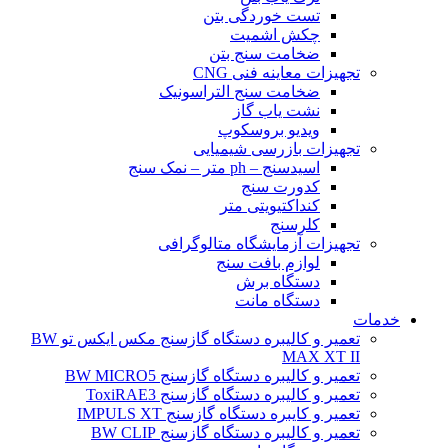
تست خوردگی بتن
چکش اشمیت
ضخامت سنج بتن
تجهیزات معاینه فنی CNG
ضخامت سنج التراسونیک
نشت یاب گاز
ویدیو بروسکوپ
تجهیزات بازرسی شیمیایی
اسیدسنج – ph متر – نمک سنج
کدورت سنج
کنداکتیویتی متر
کلرسنج
تجهیزات آزمایشگاه متالوگرافی
لوازم بافت سنج
دستگاه برش
دستگاه مانت
خدمات
تعمیر و کالیبره دستگاه گازسنج مکس ایکس تو BW
MAX XT II
تعمیر و کالیبره دستگاه گازسنج BW MICRO5
تعمیر و کالیبره دستگاه گازسنج ToxiRAE3
تعمیر و کایبره دستگاه گازسنج IMPULS XT
تعمیر و کالیبره دستگاه گازسنج BW CLIP