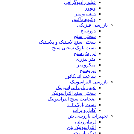
فیلم رادیوگرافی
ویوور
دانسیتومتر
وکیوم باکس
بازرسی فیزیکی
دورسنج
سختی سنج
سختی سنج لاستیک و پلاستیک
تست بلوک سختی سنج
لرزش سنج
متر لیزری
میکرومتر
نیروسنج
ساعت اندیکاتور
بازرسی التراسونیک
عیب یاب التراسونیک
سختی سنج التراسونیک
ضخامت سنج التراسونیک
تست بلوک UT
کابل و پراب
تجهیزات بازرسی بتن
آرماتوریاب
التراسونیک بتن
ترک یاب بتن