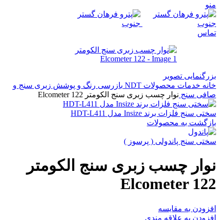
منو
تماس
بزرگنمایی تصویر
خانه
خدمات
محصولات NDT
بازرسی رنگ و پوشش
زبری سنج و
صافی سنج
نوار چسب زبری سنج الکومتر Elcometer 122
سختی سنج فلزات برند Insize مدل HDT-L411
بازگشت به محصولات
سختی سنج پاندولی ( پرسوز )
نوار چسب زبری سنج الکومتر
Elcometer 122
افزودن به مقایسه
افزودن به علاقه مندی