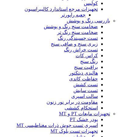
کولیس
تجهیزات مرجع استاندارد کالیبراسیون
جعبه راپورتر
بازرسی رنگ و پوشش
ضخامت سنج رنگ و پوشش
ضخامت سنج رنگ تر
تست چسبندگی رنگ
زبری سنج و صافی سنج
تست خراش رنگ
کراس کات
رنگ سنج
براقیت سنج
هالیدی دیتکتور
حفاظت کاتدی
تست کشش
تست سایش
سالت اسپری
مقاومت در برابر نور زنون
استحکام کششی
تجهیزات مایعات PT و MT
پودر خشک PT
اسپری تست جوش ذرات مغناطیسی MT
تجهیزات تست بلوک MT
یوک مغناطیسی