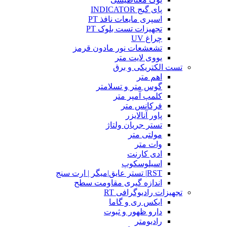
پای گیج INDICATOR
اسپری مایعات نافذ PT
تجهیزات تست بلوک PT
چراغ UV
تشعشعات نور مادون قرمز
یووی لایت متر
تست الکتریکی و برق
اهم متر
گوس متر و تسلامتر
کلمپ آمپر متر
فرکانس متر
پاور آنالایزر
تستر جریان ولتاژ
مولتی متر
وات متر
ادی کارنت
اسیلوسکوپ
RST| تستر عایق|میگر | ارت سنج
اندازه گیری مقاومت سطح
تجهیزات رادیوگرافی RT
ایکس ری و گاما
دارو ظهور و ثبوت
رادیومتر