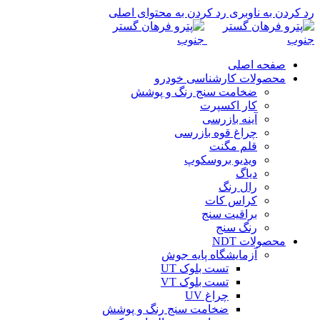
رد کردن به ناوبری
رد کردن به محتوای اصلی
صفحه اصلی
محصولات کارشناسی خودرو
ضخامت سنج رنگ و پوشش
کار اکسپرت
آینه بازرسی
چراغ قوه بازرسی
قلم مگنت
ویدیو بروسکوپ
دیاگ
رال رنگ
کراس کات
براقیت سنج
رنگ سنج
محصولات NDT
آزمایشگاه پایه جوش
تست بلوک UT
تست بلوک VT
چراغ UV
ضخامت سنج رنگ و پوشش