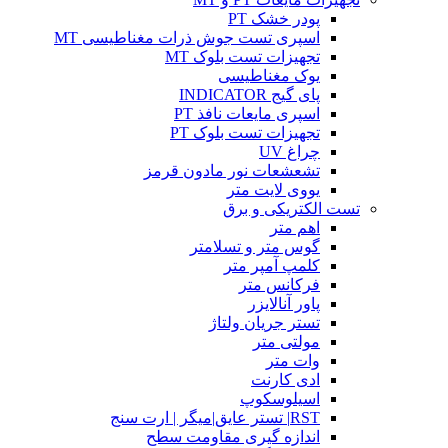
پودر خشک PT
اسپری تست جوش ذرات مغناطیسی MT
تجهیزات تست بلوک MT
یوک مغناطیسی
پای گیج INDICATOR
اسپری مایعات نافذ PT
تجهیزات تست بلوک PT
چراغ UV
تشعشعات نور مادون قرمز
یووی لایت متر
تست الکتریکی و برق
اهم متر
گوس متر و تسلامتر
کلمپ آمپر متر
فرکانس متر
پاور آنالایزر
تستر جریان ولتاژ
مولتی متر
وات متر
ادی کارنت
اسیلوسکوپ
RST| تستر عایق|میگر | ارت سنج
اندازه گیری مقاومت سطح