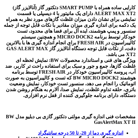
کارایی ساده همراه با SMART PUMP دتکتور گاز (آنالایزر گاز)
ALERT MAX XT2 دارای یک مانیتور با 4 دیسپلی یا قسمت
نمایشی برای نشان دادن میزان غلظت گازهای مورد نظر به همراه
یک دکمه برای اندازه گیری میزان مقادیر با نکات قابل توجه از جمله
سنسور و پمپ هوشمند، ایده آل برای فضا های محدود، تست
خودکار توسط برنامه MICRO DOCK2 و همچنین سیستم
کالیبراسیون در FRESH AIR برای انجام اندازه گیری ها با بالاترین
دقت، از نکات قابل توجه دستگاه آنالایزر گاز GAS ALERT MAX
XT2 می باشد.
ویژگی های فنی و استاندارد محصولات BW: نمایش لحظه ای
غلظت گازها، جمع و جور و سبک برای استفاده راحت تر کاربر، ضد
آب، پروسه کالیبراسیون خودکار در FRESH AIR توسط برنامه
هوشمند BW MICRO DOCK2 که تست و کالیبراسیون به صورت
اتوماتیک را انجام می دهد، سنسور تست خودکار، نمایش وضعیت
باتری، حلقه تداوم غلظت، نمایش صدا، آلارم به هنگام روشن شدن
دستگاه، دارای برنامه جلوگیری کننده از قفل نرم افزاری.
مشخصات فنی اندازه گیری مولتی دتکتور گازی بی دبلیو مدل BW
GasAlertMax XT II
اندازه گیری دما از 20- تا 50 درجه سانتیگراد