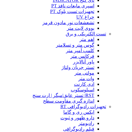
پای گیج INDICATOR
اسپری مایعات نافذ PT
تجهیزات تست بلوک PT
چراغ UV
تشعشعات نور مادون قرمز
یووی لایت متر
تست الکتریکی و برق
اهم متر
گوس متر و تسلامتر
کلمپ آمپر متر
فرکانس متر
پاور آنالایزر
تستر جریان ولتاژ
مولتی متر
وات متر
ادی کارنت
اسیلوسکوپ
RST| تستر عایق|میگر | ارت سنج
اندازه گیری مقاومت سطح
تجهیزات رادیوگرافی RT
ایکس ری و گاما
دارو ظهور و ثبوت
رادیومتر
فیلم رادیوگرافی