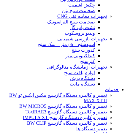
چکش اشمیت
ضخامت سنج بتن
تجهیزات معاینه فنی CNG
ضخامت سنج التراسونیک
نشت یاب گاز
ویدیو بروسکوپ
تجهیزات بازرسی شیمیایی
اسیدسنج – ph متر – نمک سنج
کدورت سنج
کنداکتیویتی متر
کلرسنج
تجهیزات آزمایشگاه متالوگرافی
لوازم بافت سنج
دستگاه برش
دستگاه مانت
خدمات
تعمیر و کالیبره دستگاه گازسنج مکس ایکس تو BW
MAX XT II
تعمیر و کالیبره دستگاه گازسنج BW MICRO5
تعمیر و کالیبره دستگاه گازسنج ToxiRAE3
تعمیر و کایبره دستگاه گازسنج IMPULS XT
تعمیر و کالیبره دستگاه گازسنج BW CLIP
تعمیر دستگاه ها