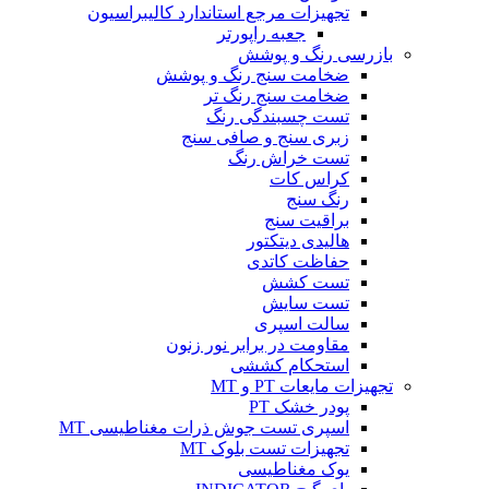
تجهیزات مرجع استاندارد کالیبراسیون
جعبه راپورتر
بازرسی رنگ و پوشش
ضخامت سنج رنگ و پوشش
ضخامت سنج رنگ تر
تست چسبندگی رنگ
زبری سنج و صافی سنج
تست خراش رنگ
کراس کات
رنگ سنج
براقیت سنج
هالیدی دیتکتور
حفاظت کاتدی
تست کشش
تست سایش
سالت اسپری
مقاومت در برابر نور زنون
استحکام کششی
تجهیزات مایعات PT و MT
پودر خشک PT
اسپری تست جوش ذرات مغناطیسی MT
تجهیزات تست بلوک MT
یوک مغناطیسی