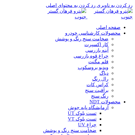
رد کردن به ناوبری
رد کردن به محتوای اصلی
صفحه اصلی
محصولات کارشناسی خودرو
ضخامت سنج رنگ و پوشش
کار اکسپرت
آینه بازرسی
چراغ قوه بازرسی
قلم مگنت
ویدیو بروسکوپ
دیاگ
رال رنگ
کراس کات
براقیت سنج
رنگ سنج
محصولات NDT
آزمایشگاه پایه جوش
تست بلوک UT
تست بلوک VT
چراغ UV
ضخامت سنج رنگ و پوشش