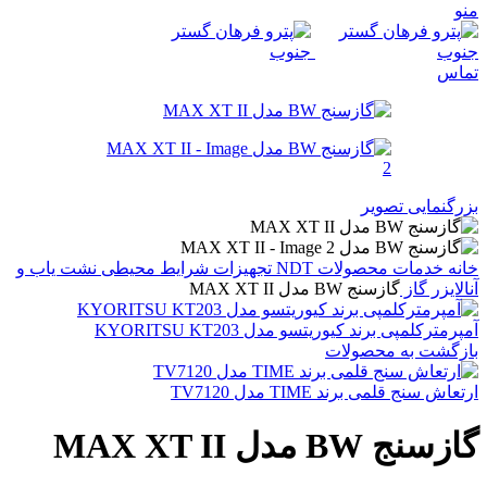
منو
تماس
بزرگنمایی تصویر
خانه
خدمات
محصولات NDT
تجهیزات شرایط محیطی
نشت یاب و
آنالایزر گاز
گازسنج BW مدل MAX XT II
آمپرمترکلمپی برند کیوریتسو مدل KYORITSU KT203
بازگشت به محصولات
ارتعاش سنج قلمی برند TIME مدل TV7120
گازسنج BW مدل MAX XT II