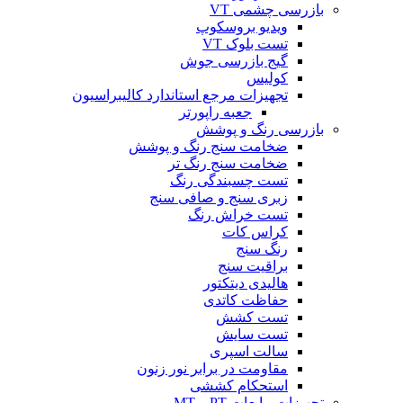
بازرسی چشمی VT
ویدیو بروسکوپ
تست بلوک VT
گیج بازرسی جوش
کولیس
تجهیزات مرجع استاندارد کالیبراسیون
جعبه راپورتر
بازرسی رنگ و پوشش
ضخامت سنج رنگ و پوشش
ضخامت سنج رنگ تر
تست چسبندگی رنگ
زبری سنج و صافی سنج
تست خراش رنگ
کراس کات
رنگ سنج
براقیت سنج
هالیدی دیتکتور
حفاظت کاتدی
تست کشش
تست سایش
سالت اسپری
مقاومت در برابر نور زنون
استحکام کششی
تجهیزات مایعات PT و MT