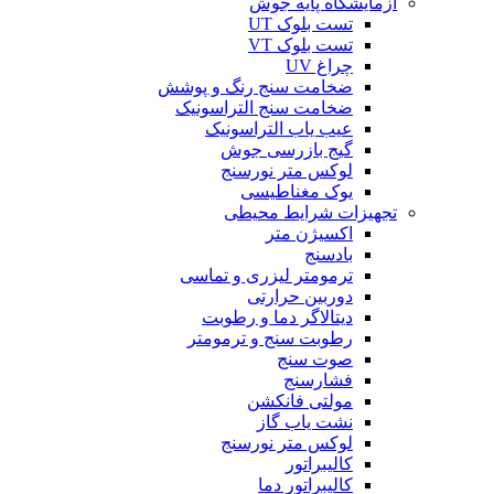
آزمایشگاه پایه جوش
تست بلوک UT
تست بلوک VT
چراغ UV
ضخامت سنج رنگ و پوشش
ضخامت سنج التراسونیک
عیب یاب التراسونیک
گیج بازرسی جوش
لوکس متر نورسنج
یوک مغناطیسی
تجهیزات شرایط محیطی
اکسیژن متر
بادسنج
ترمومتر لیزری و تماسی
دوربین حرارتی
دیتالاگر دما و رطوبت
رطوبت سنج و ترمومتر
صوت سنج
فشارسنج
مولتی فانکشن
نشت یاب گاز
لوکس متر نورسنج
کالیبراتور
کالیبراتور دما