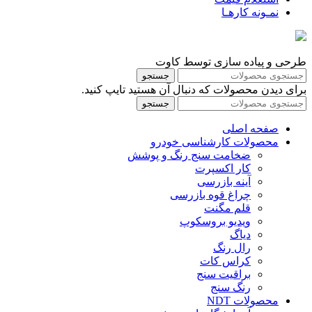
نمـونه کارهـا
طرحی و پیاده سازی توسط کاوت
جستجو
برای دیدن محصولات که دنبال آن هستید تایپ کنید.
جستجو
صفحه اصلی
محصولات کارشناسی خودرو
ضخامت سنج رنگ و پوشش
کار اکسپرت
آینه بازرسی
چراغ قوه بازرسی
قلم مگنت
ویدیو بروسکوپ
دیاگ
رال رنگ
کراس کات
براقیت سنج
رنگ سنج
محصولات NDT