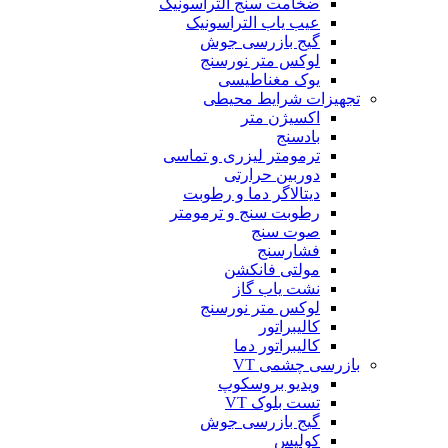
ضخامت سنج التراسونیک
عیب یاب التراسونیک
گیج بازرسی جوش
لوکس متر نورسنج
یوک مغناطیسی
تجهیزات شرایط محیطی
اکسیژن متر
بادسنج
ترمومتر لیزری و تماسی
دوربین حرارتی
دیتالاگر دما و رطوبت
رطوبت سنج و ترمومتر
صوت سنج
فشارسنج
مولتی فانکشن
نشت یاب گاز
لوکس متر نورسنج
کالیبراتور
کالیبراتور دما
بازرسی چشمی VT
ویدیو بروسکوپ
تست بلوک VT
گیج بازرسی جوش
کولیس