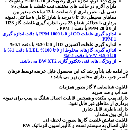
وزن 328 گرم، اندازه گیری رطوبت از 10 تا 100% رطوبت ،
دارای آلارم در حالت های مختلف ثبت غلظت با صدای 95
دسی بل ، عمر باتری از 8 ساعت تا 13 ساعت متغیر بین
دماهای محیطی 20- تا 0 درجه با شارژ کامل 6 ساعتی، نمونه
برداری تا حداکثر شعاع 23 متر، اندازه گیری غلظت گاز H2S
از 0 تا 20 PPM با دقت 1 PPM ،
اندازه گیری غلظت CO از 0 تا 1000 PPM با دقت اندازه گیری
1 PPM
اندازه گیری غلظت اکسیژن O2 از 0 تا 30% با دقت 0.1%
اندازه گیری گازهای مخلوط از 0 تا 100% LEL با دقت 1% یا
0 تا 5.0% V/V با دقت 0.1%
از ویژگی های فنی دتکتور گازی BW XT2 می باشد.
در ادامه باید یادآور شد که این محصول قابل عرضه توسط فرهان
گستر جنوب دارای محاسن زیر می باشد :
قابلیت شناسایی ۴ گاز بطور همزمان
ضد آب و ضد ضربه
دارای پمپ مکنده و همچنین قابلیت اتصال شلنگ به پمپ برای نمونه
برداری از مناطق غیر قابل نفوذ.
دارای باطری قابل شارژ.
دارای بوق هشدار.
قابلیت نمایش غلظت گازها بصورت لحظه ای.
قابل اتصال به سیستم تست و کالیبراسیون اتوماتیک BW