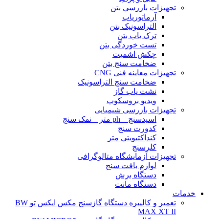
تجهیزات بازرسی بتن
آرماتوریاب
التراسونیک بتن
ترک یاب بتن
تست خوردگی بتن
چکش اشمیت
ضخامت سنج بتن
تجهیزات معاینه فنی CNG
ضخامت سنج التراسونیک
نشت یاب گاز
ویدیو بروسکوپ
تجهیزات بازرسی شیمیایی
اسیدسنج – ph متر – نمک سنج
کدورت سنج
کنداکتیویتی متر
کلرسنج
تجهیزات آزمایشگاه متالوگرافی
لوازم بافت سنج
دستگاه برش
دستگاه مانت
خدمات
تعمیر و کالیبره دستگاه گازسنج مکس ایکس تو BW
MAX XT II