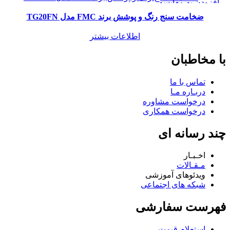
افزودن به مقایسه
مشاهده سریع
ضخامت سنج رنگ و پوشش برند FMC مدل TG20FN
افزودن به علاقه مندی
اطلاعات بیشتر
با مخاطبان
تماس با ما
دربـاره مـا
درخواست مشاوره
درخواست همکاری
چند رسانه ای
اخـبـار
مـقـالات
ویدئوهای آموزشی
شبکه های اجتماعی
فهرست سفارشی
استعلام قیمت