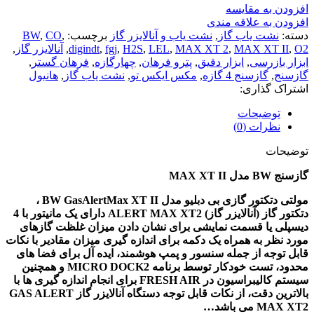
افزودن به مقایسه
افزودن به علاقه مندی
دسته:
نشت یاب گاز
,
نشت یاب و آنالایزر گاز
برچسب:
,
CO
,
BW
O2
,
MAX XT II
,
MAX XT 2
,
LEL
,
H2S
,
fgj
,
digindt
,
آنالایزر گاز
,
ابزار بازرسی
,
ابزار دقیق
,
پترو فرهان
,
چهارگازه
,
فرهان گستر
,
گازسنج
,
گازسنج 4 گازه
,
مکس ایکس تو
,
نشت یاب گاز
,
هانیول
اشتراک گذاری:
توضیحات
نظرات (0)
توضیحات
گازسنج BW مدل MAX XT II
مولتی دتکتور گازی بی دبلیو مدل BW GasAlertMax XT II ،
دتکتور گاز (آنالایزر گاز) ALERT MAX XT2 دارای یک مانیتور با 4
دیسپلی یا قسمت نمایشی برای نشان دادن میزان غلظت گازهای
مورد نظر به همراه یک دکمه برای اندازه گیری میزان مقادیر با نکات
قابل توجه از جمله سنسور و پمپ هوشمند، ایده آل برای فضا های
محدود، تست خودکار توسط برنامه MICRO DOCK2 و همچنین
سیستم کالیبراسیون در FRESH AIR برای انجام اندازه گیری ها با
بالاترین دقت، از نکات قابل توجه دستگاه آنالایزر گاز GAS ALERT
MAX XT2 می باشد…