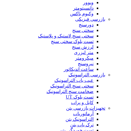
ویوور
دانسیتومتر
وکیوم باکس
بازرسی فیزیکی
دورسنج
سختی سنج
سختی سنج لاستیک و پلاستیک
تست بلوک سختی سنج
لرزش سنج
متر لیزری
میکرومتر
نیروسنج
ساعت اندیکاتور
بازرسی التراسونیک
عیب یاب التراسونیک
سختی سنج التراسونیک
ضخامت سنج التراسونیک
تست بلوک UT
کابل و پراب
تجهیزات بازرسی بتن
آرماتوریاب
التراسونیک بتن
ترک یاب بتن
تست خوردگی بتن