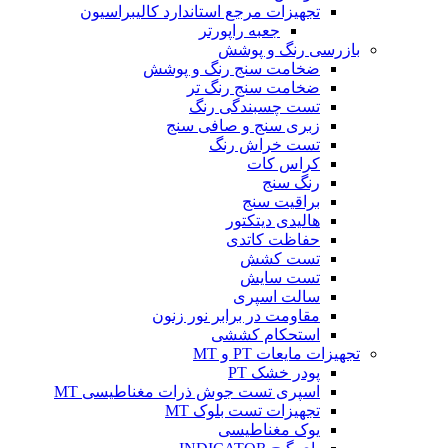
تجهیزات مرجع استاندارد کالیبراسیون
جعبه راپورتر
بازرسی رنگ و پوشش
ضخامت سنج رنگ و پوشش
ضخامت سنج رنگ تر
تست چسبندگی رنگ
زبری سنج و صافی سنج
تست خراش رنگ
کراس کات
رنگ سنج
براقیت سنج
هالیدی دیتکتور
حفاظت کاتدی
تست کشش
تست سایش
سالت اسپری
مقاومت در برابر نور زنون
استحکام کششی
تجهیزات مایعات PT و MT
پودر خشک PT
اسپری تست جوش ذرات مغناطیسی MT
تجهیزات تست بلوک MT
یوک مغناطیسی