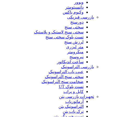
ویوور
دانسیتومتر
وکیوم باکس
بازرسی فیزیکی
دورسنج
سختی سنج
سختی سنج لاستیک و پلاستیک
تست بلوک سختی سنج
لرزش سنج
متر لیزری
میکرومتر
نیروسنج
ساعت اندیکاتور
بازرسی التراسونیک
عیب یاب التراسونیک
سختی سنج التراسونیک
ضخامت سنج التراسونیک
تست بلوک UT
کابل و پراب
تجهیزات بازرسی بتن
آرماتوریاب
التراسونیک بتن
ترک یاب بتن
تست خوردگی بتن