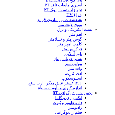
پای گیج INDICATOR
اسپری مایعات نافذ PT
تجهیزات تست بلوک PT
چراغ UV
تشعشعات نور مادون قرمز
یووی لایت متر
تست الکتریکی و برق
اهم متر
گوس متر و تسلامتر
کلمپ آمپر متر
فرکانس متر
پاور آنالایزر
تستر جریان ولتاژ
مولتی متر
وات متر
ادی کارنت
اسیلوسکوپ
RST| تستر عایق|میگر | ارت سنج
اندازه گیری مقاومت سطح
تجهیزات رادیوگرافی RT
ایکس ری و گاما
دارو ظهور و ثبوت
رادیومتر
فیلم رادیوگرافی