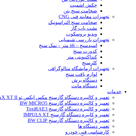
چکش اشمیت
ضخامت سنج بتن
تجهیزات معاینه فنی CNG
ضخامت سنج التراسونیک
نشت یاب گاز
ویدیو بروسکوپ
تجهیزات بازرسی شیمیایی
اسیدسنج – ph متر – نمک سنج
کدورت سنج
کنداکتیویتی متر
کلرسنج
تجهیزات آزمایشگاه متالوگرافی
لوازم بافت سنج
دستگاه برش
دستگاه مانت
خدمات
تعمیر و کالیبره دستگاه گازسنج مکس ایکس تو BW MAX XT II
تعمیر و کالیبره دستگاه گازسنج BW MICRO5
تعمیر و کالیبره دستگاه گازسنج ToxiRAE3
تعمیر و کایبره دستگاه گازسنج IMPULS XT
تعمیر و کالیبره دستگاه گازسنج BW CLIP
تعمیر دستگاه ها
کارشناسی فنی خودرو