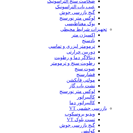
ضخامت سنج التراسونیک
عیب یاب التراسونیک
گیج بازرسی جوش
لوکس متر نورسنج
یوک مغناطیسی
تجهیزات شرایط محیطی
اکسیژن متر
بادسنج
ترمومتر لیزری و تماسی
دوربین حرارتی
دیتالاگر دما و رطوبت
رطوبت سنج و ترمومتر
صوت سنج
فشارسنج
مولتی فانکشن
نشت یاب گاز
لوکس متر نورسنج
کالیبراتور
کالیبراتور دما
بازرسی چشمی VT
ویدیو بروسکوپ
تست بلوک VT
گیج بازرسی جوش
کولیس