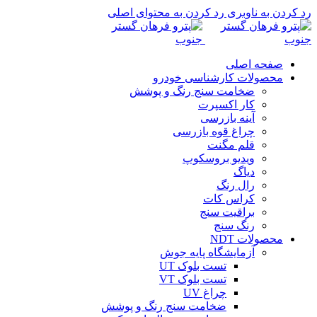
رد کردن به ناوبری
رد کردن به محتوای اصلی
صفحه اصلی
محصولات کارشناسی خودرو
ضخامت سنج رنگ و پوشش
کار اکسپرت
آینه بازرسی
چراغ قوه بازرسی
قلم مگنت
ویدیو بروسکوپ
دیاگ
رال رنگ
کراس کات
براقیت سنج
رنگ سنج
محصولات NDT
آزمایشگاه پایه جوش
تست بلوک UT
تست بلوک VT
چراغ UV
ضخامت سنج رنگ و پوشش