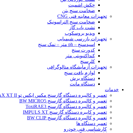
چکش اشمیت
ضخامت سنج بتن
تجهیزات معاینه فنی CNG
ضخامت سنج التراسونیک
نشت یاب گاز
ویدیو بروسکوپ
تجهیزات بازرسی شیمیایی
اسیدسنج – ph متر – نمک سنج
کدورت سنج
کنداکتیویتی متر
کلرسنج
تجهیزات آزمایشگاه متالوگرافی
لوازم بافت سنج
دستگاه برش
دستگاه مانت
خدمات
تعمیر و کالیبره دستگاه گازسنج مکس ایکس تو BW MAX XT II
تعمیر و کالیبره دستگاه گازسنج BW MICRO5
تعمیر و کالیبره دستگاه گازسنج ToxiRAE3
تعمیر و کایبره دستگاه گازسنج IMPULS XT
تعمیر و کالیبره دستگاه گازسنج BW CLIP
تعمیر دستگاه ها
کارشناسی فنی خودرو