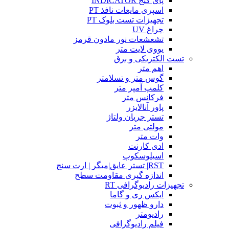
پای گیج INDICATOR
اسپری مایعات نافذ PT
تجهیزات تست بلوک PT
چراغ UV
تشعشعات نور مادون قرمز
یووی لایت متر
تست الکتریکی و برق
اهم متر
گوس متر و تسلامتر
کلمپ آمپر متر
فرکانس متر
پاور آنالایزر
تستر جریان ولتاژ
مولتی متر
وات متر
ادی کارنت
اسیلوسکوپ
RST| تستر عایق|میگر | ارت سنج
اندازه گیری مقاومت سطح
تجهیزات رادیوگرافی RT
ایکس ری و گاما
دارو ظهور و ثبوت
رادیومتر
فیلم رادیوگرافی