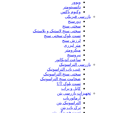
ویوور
دانسیتومتر
وکیوم باکس
بازرسی فیزیکی
دورسنج
سختی سنج
سختی سنج لاستیک و پلاستیک
تست بلوک سختی سنج
لرزش سنج
متر لیزری
میکرومتر
نیروسنج
ساعت اندیکاتور
بازرسی التراسونیک
عیب یاب التراسونیک
سختی سنج التراسونیک
ضخامت سنج التراسونیک
تست بلوک UT
کابل و پراب
تجهیزات بازرسی بتن
آرماتوریاب
التراسونیک بتن
ترک یاب بتن
تست خوردگی بتن