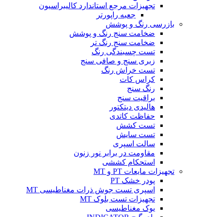
تجهیزات مرجع استاندارد کالیبراسیون
جعبه راپورتر
بازرسی رنگ و پوشش
ضخامت سنج رنگ و پوشش
ضخامت سنج رنگ تر
تست چسبندگی رنگ
زبری سنج و صافی سنج
تست خراش رنگ
کراس کات
رنگ سنج
براقیت سنج
هالیدی دیتکتور
حفاظت کاتدی
تست کشش
تست سایش
سالت اسپری
مقاومت در برابر نور زنون
استحکام کششی
تجهیزات مایعات PT و MT
پودر خشک PT
اسپری تست جوش ذرات مغناطیسی MT
تجهیزات تست بلوک MT
یوک مغناطیسی