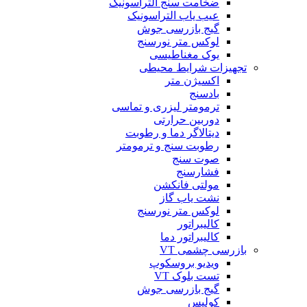
ضخامت سنج التراسونیک
عیب یاب التراسونیک
گیج بازرسی جوش
لوکس متر نورسنج
یوک مغناطیسی
تجهیزات شرایط محیطی
اکسیژن متر
بادسنج
ترمومتر لیزری و تماسی
دوربین حرارتی
دیتالاگر دما و رطوبت
رطوبت سنج و ترمومتر
صوت سنج
فشارسنج
مولتی فانکشن
نشت یاب گاز
لوکس متر نورسنج
کالیبراتور
کالیبراتور دما
بازرسی چشمی VT
ویدیو بروسکوپ
تست بلوک VT
گیج بازرسی جوش
کولیس