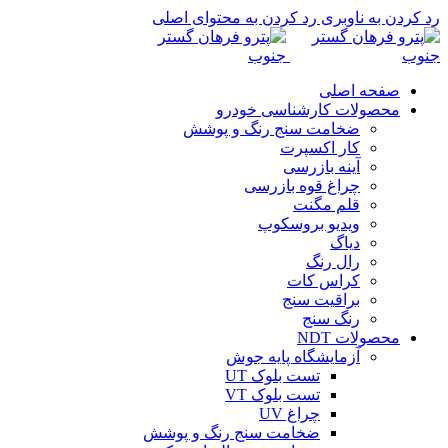
رد کردن به ناوبری
رد کردن به محتوای اصلی
صفحه اصلی
محصولات کارشناسی خودرو
ضخامت سنج رنگ و پوشش
کار اکسپرت
آینه بازرسی
چراغ قوه بازرسی
قلم مگنت
ویدیو بروسکوپ
دیاگ
رال رنگ
کراس کات
براقیت سنج
رنگ سنج
محصولات NDT
آزمایشگاه پایه جوش
تست بلوک UT
تست بلوک VT
چراغ UV
ضخامت سنج رنگ و پوشش