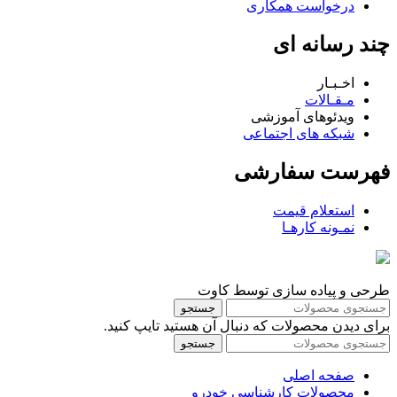
درخواست همکاری
چند رسانه ای
اخـبـار
مـقـالات
ویدئوهای آموزشی
شبکه های اجتماعی
فهرست سفارشی
استعلام قیمت
نمـونه کارهـا
طرحی و پیاده سازی توسط کاوت
جستجو
برای دیدن محصولات که دنبال آن هستید تایپ کنید.
جستجو
صفحه اصلی
محصولات کارشناسی خودرو