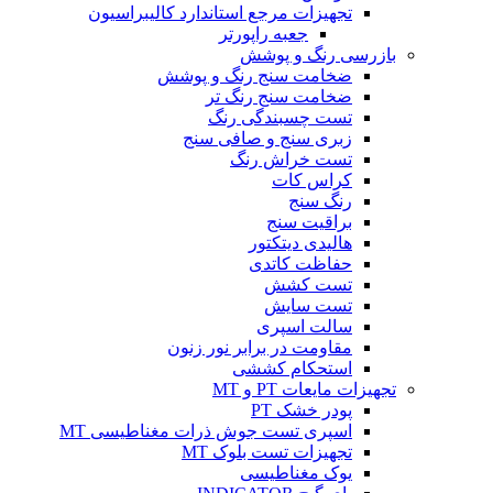
تجهیزات مرجع استاندارد کالیبراسیون
جعبه راپورتر
بازرسی رنگ و پوشش
ضخامت سنج رنگ و پوشش
ضخامت سنج رنگ تر
تست چسبندگی رنگ
زبری سنج و صافی سنج
تست خراش رنگ
کراس کات
رنگ سنج
براقیت سنج
هالیدی دیتکتور
حفاظت کاتدی
تست کشش
تست سایش
سالت اسپری
مقاومت در برابر نور زنون
استحکام کششی
تجهیزات مایعات PT و MT
پودر خشک PT
اسپری تست جوش ذرات مغناطیسی MT
تجهیزات تست بلوک MT
یوک مغناطیسی