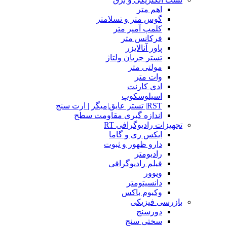
اهم متر
گوس متر و تسلامتر
کلمپ آمپر متر
فرکانس متر
پاور آنالایزر
تستر جریان ولتاژ
مولتی متر
وات متر
ادی کارنت
اسیلوسکوپ
RST| تستر عایق|میگر | ارت سنج
اندازه گیری مقاومت سطح
تجهیزات رادیوگرافی RT
ایکس ری و گاما
دارو ظهور و ثبوت
رادیومتر
فیلم رادیوگرافی
ویوور
دانسیتومتر
وکیوم باکس
بازرسی فیزیکی
دورسنج
سختی سنج