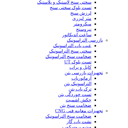
سختی سنج لاستیک و پلاستیک
تست بلوک سختی سنج
لرزش سنج
متر لیزری
میکرومتر
نیروسنج
ساعت اندیکاتور
بازرسی التراسونیک
عیب یاب التراسونیک
سختی سنج التراسونیک
ضخامت سنج التراسونیک
تست بلوک UT
کابل و پراب
تجهیزات بازرسی بتن
آرماتوریاب
التراسونیک بتن
ترک یاب بتن
تست خوردگی بتن
چکش اشمیت
ضخامت سنج بتن
تجهیزات معاینه فنی CNG
ضخامت سنج التراسونیک
نشت یاب گاز
ویدیو بروسکوپ