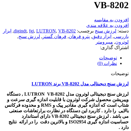
VB-8202
افزودن به مقایسه
افزودن به علاقه مندی
دسته:
لرزش سنج
برچسب:
VB-8202
,
LUTRON
,
fgj
,
digindt
,
ابزار
بازرسی
,
ابزار دقیق
,
پترو فرهان
,
فرهان گستر
,
لرزش سنج
,
لوترون
,
میبرومتر
اشتراک گذاری:
توضیحات
نظرات (0)
توضیحات
لرزش سنج دیجیتالی مدل VB-8202 برند LUTRON
لرزش سنج دیجیتالی لوترون مدل LUTRON VB-8202 ‚ دستگاه
ویبریشن محصول شرکت لوترون با قابلیت اندازه گیری سرعت و
شتاب است که اندازه گیری مقادیر پیک و RMS و محدوده فرکانس
بالایی را دارد . کاربرد این دستگاه در نظارت برارتعاشات صنعتی
می باشد . لرزش سنج دیجیتالی VB-8202 دارای استاندارد
حساسیت اندازه گیری ISO2954 و بالاترین دقت را در ارائه نتایج
دارد .