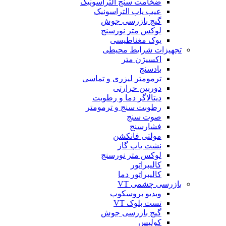
ضخامت سنج التراسونیک
عیب یاب التراسونیک
گیج بازرسی جوش
لوکس متر نورسنج
یوک مغناطیسی
تجهیزات شرایط محیطی
اکسیژن متر
بادسنج
ترمومتر لیزری و تماسی
دوربین حرارتی
دیتالاگر دما و رطوبت
رطوبت سنج و ترمومتر
صوت سنج
فشارسنج
مولتی فانکشن
نشت یاب گاز
لوکس متر نورسنج
کالیبراتور
کالیبراتور دما
بازرسی چشمی VT
ویدیو بروسکوپ
تست بلوک VT
گیج بازرسی جوش
کولیس