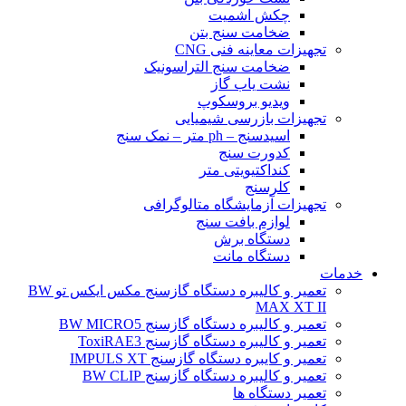
چکش اشمیت
ضخامت سنج بتن
تجهیزات معاینه فنی CNG
ضخامت سنج التراسونیک
نشت یاب گاز
ویدیو بروسکوپ
تجهیزات بازرسی شیمیایی
اسیدسنج – ph متر – نمک سنج
کدورت سنج
کنداکتیویتی متر
کلرسنج
تجهیزات آزمایشگاه متالوگرافی
لوازم بافت سنج
دستگاه برش
دستگاه مانت
خدمات
تعمیر و کالیبره دستگاه گازسنج مکس ایکس تو BW
MAX XT II
تعمیر و کالیبره دستگاه گازسنج BW MICRO5
تعمیر و کالیبره دستگاه گازسنج ToxiRAE3
تعمیر و کایبره دستگاه گازسنج IMPULS XT
تعمیر و کالیبره دستگاه گازسنج BW CLIP
تعمیر دستگاه ها