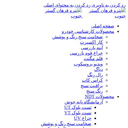
رد کردن به ناوبری
رد کردن به محتوای اصلی
صفحه اصلی
محصولات کارشناسی خودرو
ضخامت سنج رنگ و پوشش
کار اکسپرت
آینه بازرسی
چراغ قوه بازرسی
قلم مگنت
ویدیو بروسکوپ
دیاگ
رال رنگ
کراس کات
براقیت سنج
رنگ سنج
محصولات NDT
آزمایشگاه پایه جوش
تست بلوک UT
تست بلوک VT
چراغ UV
ضخامت سنج رنگ و پوشش