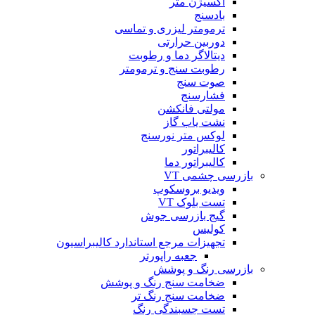
اکسیژن متر
بادسنج
ترمومتر لیزری و تماسی
دوربین حرارتی
دیتالاگر دما و رطوبت
رطوبت سنج و ترمومتر
صوت سنج
فشارسنج
مولتی فانکشن
نشت یاب گاز
لوکس متر نورسنج
کالیبراتور
کالیبراتور دما
بازرسی چشمی VT
ویدیو بروسکوپ
تست بلوک VT
گیج بازرسی جوش
کولیس
تجهیزات مرجع استاندارد کالیبراسیون
جعبه راپورتر
بازرسی رنگ و پوشش
ضخامت سنج رنگ و پوشش
ضخامت سنج رنگ تر
تست چسبندگی رنگ