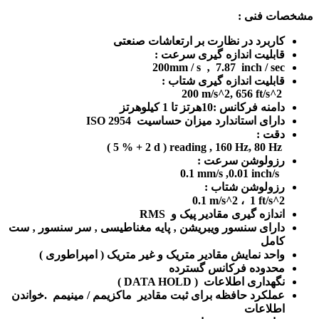
مشخصات فنی :
کاربرد در نظارت بر ارتعاشات صنعتی
قابلیت اندازه گیری سرعت :
200mm / s ‚ 7.87 inch / sec
قابلیت اندازه گیری شتاب :
200 m/s^2, 656 ft/s^2
دامنه فرکانس :10هرتز تا 1 کیلوهرتز
دارای استاندارد میزان حساسیت ISO 2954
دقت :
( 5 % + 2 d ) reading , 160 Hz, 80 Hz
رزولوشن سرعت :
0.1 mm/s ,0.01 inch/s
رزولوشن شتاب :
0.1 m/s^2 ، 1 ft/s^2
اندازه گیری مقادیر پیک و RMS
دارای سنسور ویبریشن ‚ پایه مغناطیسی ‚ سر سنسور ‚ ست
کامل
واحد نمایش مقادیر متریک و غیر متریک ( امپراطوری )
محدوده فرکانس گسترده
نگهداری اطلاعات ( DATA HOLD )
عملکرد حافظه برای ثبت مقادیر ماکزیمم / مینیمم .خواندن
اطلاعات