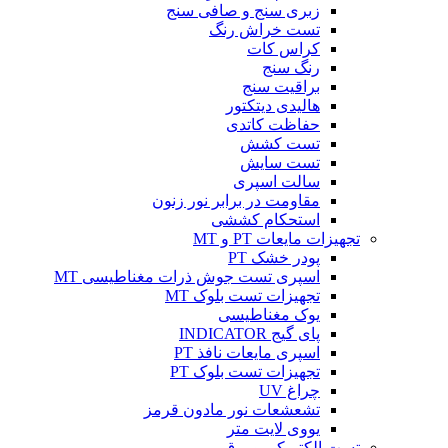
زبری سنج و صافی سنج
تست خراش رنگ
کراس کات
رنگ سنج
براقیت سنج
هالیدی دیتکتور
حفاظت کاتدی
تست کشش
تست سایش
سالت اسپری
مقاومت در برابر نور زنون
استحکام کششی
تجهیزات مایعات PT و MT
پودر خشک PT
اسپری تست جوش ذرات مغناطیسی MT
تجهیزات تست بلوک MT
یوک مغناطیسی
پای گیج INDICATOR
اسپری مایعات نافذ PT
تجهیزات تست بلوک PT
چراغ UV
تشعشعات نور مادون قرمز
یووی لایت متر
تست الکتریکی و برق