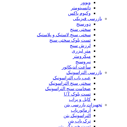
ویوور
دانسیتومتر
وکیوم باکس
بازرسی فیزیکی
دورسنج
سختی سنج
سختی سنج لاستیک و پلاستیک
تست بلوک سختی سنج
لرزش سنج
متر لیزری
میکرومتر
نیروسنج
ساعت اندیکاتور
بازرسی التراسونیک
عیب یاب التراسونیک
سختی سنج التراسونیک
ضخامت سنج التراسونیک
تست بلوک UT
کابل و پراب
تجهیزات بازرسی بتن
آرماتوریاب
التراسونیک بتن
ترک یاب بتن
تست خوردگی بتن