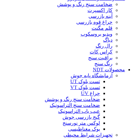
ضخامت سنج رنگ و پوشش
کار اکسپرت
آینه بازرسی
چراغ قوه بازرسی
قلم مگنت
ویدیو بروسکوپ
دیاگ
رال رنگ
کراس کات
براقیت سنج
رنگ سنج
محصولات NDT
آزمایشگاه پایه جوش
تست بلوک UT
تست بلوک VT
چراغ UV
ضخامت سنج رنگ و پوشش
ضخامت سنج التراسونیک
عیب یاب التراسونیک
گیج بازرسی جوش
لوکس متر نورسنج
یوک مغناطیسی
تجهیزات شرایط محیطی