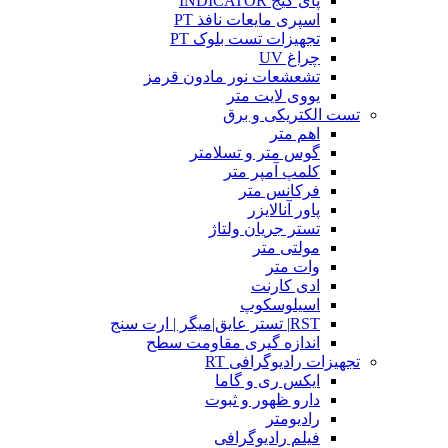
پای گیج INDICATOR
اسپری مایعات نافذ PT
تجهیزات تست بلوک PT
چراغ UV
تشعشعات نور مادون قرمز
یووی لایت متر
تست الکتریکی و برق
اهم متر
گوس متر و تسلامتر
کلمپ آمپر متر
فرکانس متر
پاور آنالایزر
تستر جریان ولتاژ
مولتی متر
وات متر
ادی کارنت
اسیلوسکوپ
RST| تستر عایق|میگر | ارت سنج
اندازه گیری مقاومت سطح
تجهیزات رادیوگرافی RT
ایکس ری و گاما
دارو ظهور و ثبوت
رادیومتر
فیلم رادیوگرافی