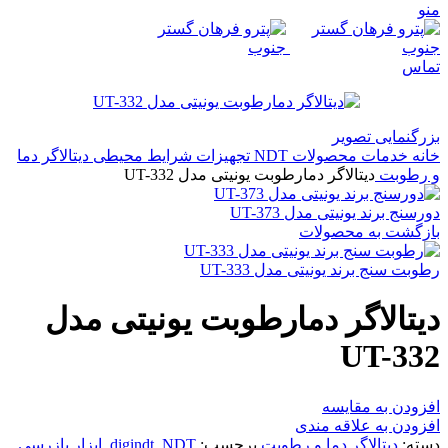
منو
تماس
بزرگنمایی تصویر
خانه
خدمات
محصولات NDT
تجهیزات شرایط محیطی
دیتالاگر دما
و رطوبت
دیتالاگر دمارطوبت یونیتی مدل UT-332
دورسنج برند یونیتی مدل UT-373
بازگشت به محصولات
رطوبت سنج برند یونیتی مدل UT-333
دیتالاگر دمارطوبت یونیتی مدل
UT-332
افزودن به مقایسه
افزودن به علاقه مندی
دسته:
دیتالاگر دما و رطوبت
برچسب:
NDT
,
digindt
,
ابزار بازرسی
,