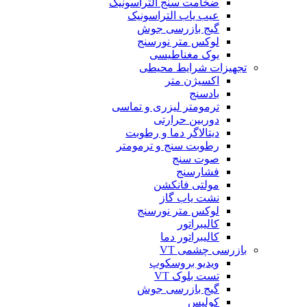
ضخامت سنج التراسونیک
عیب یاب التراسونیک
گیج بازرسی جوش
لوکس متر نورسنج
یوک مغناطیسی
تجهیزات شرایط محیطی
اکسیژن متر
بادسنج
ترمومتر لیزری و تماسی
دوربین حرارتی
دیتالاگر دما و رطوبت
رطوبت سنج و ترمومتر
صوت سنج
فشارسنج
مولتی فانکشن
نشت یاب گاز
لوکس متر نورسنج
کالیبراتور
کالیبراتور دما
بازرسی چشمی VT
ویدیو بروسکوپ
تست بلوک VT
گیج بازرسی جوش
کولیس