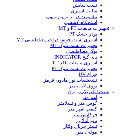
تست سایش
سالت اسپری
مقاومت در برابر نور زنون
استحکام کششی
تجهیزات مایعات PT و MT
پودر خشک PT
اسپری تست جوش ذرات مغناطیسی MT
تجهیزات تست بلوک MT
یوک مغناطیسی
پای گیج INDICATOR
اسپری مایعات نافذ PT
تجهیزات تست بلوک PT
چراغ UV
تشعشعات نور مادون قرمز
یووی لایت متر
تست الکتریکی و برق
اهم متر
گوس متر و تسلامتر
کلمپ آمپر متر
فرکانس متر
پاور آنالایزر
تستر جریان ولتاژ
مولتی متر