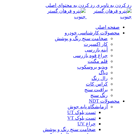
رد کردن به ناوبری
رد کردن به محتوای اصلی
صفحه اصلی
محصولات کارشناسی خودرو
ضخامت سنج رنگ و پوشش
کار اکسپرت
آینه بازرسی
چراغ قوه بازرسی
قلم مگنت
ویدیو بروسکوپ
دیاگ
رال رنگ
کراس کات
براقیت سنج
رنگ سنج
محصولات NDT
آزمایشگاه پایه جوش
تست بلوک UT
تست بلوک VT
چراغ UV
ضخامت سنج رنگ و پوشش