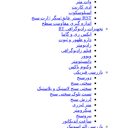
وات متر
ادی کارنت
اسیلوسکوپ
RST| تستر عایق|میگر | ارت سنج
اندازه گیری مقاومت سطح
تجهیزات رادیوگرافی RT
ایکس ری و گاما
دارو ظهور و ثبوت
رادیومتر
فیلم رادیوگرافی
ویوور
دانسیتومتر
وکیوم باکس
بازرسی فیزیکی
دورسنج
سختی سنج
سختی سنج لاستیک و پلاستیک
تست بلوک سختی سنج
لرزش سنج
متر لیزری
میکرومتر
نیروسنج
ساعت اندیکاتور
بازرسی التراسونیک