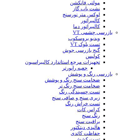
مولتی فانکشن
نشت یاب گاز
لوکس متر نورسنج
کالیبراتور
کالیبراتور دما
بازرسی چشمی VT
ویدیو بروسکوپ
تست بلوک VT
گیج بازرسی جوش
کولیس
تجهیزات مرجع استاندارد کالیبراسیون
جعبه راپورتر
بازرسی رنگ و پوشش
ضخامت سنج رنگ و پوشش
ضخامت سنج رنگ تر
تست چسبندگی رنگ
زبری سنج و صافی سنج
تست خراش رنگ
کراس کات
رنگ سنج
براقیت سنج
هالیدی دیتکتور
حفاظت کاتدی
تست کشش