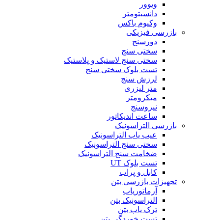
ویوور
دانسیتومتر
وکیوم باکس
بازرسی فیزیکی
دورسنج
سختی سنج
سختی سنج لاستیک و پلاستیک
تست بلوک سختی سنج
لرزش سنج
متر لیزری
میکرومتر
نیروسنج
ساعت اندیکاتور
بازرسی التراسونیک
عیب یاب التراسونیک
سختی سنج التراسونیک
ضخامت سنج التراسونیک
تست بلوک UT
کابل و پراب
تجهیزات بازرسی بتن
آرماتوریاب
التراسونیک بتن
ترک یاب بتن
تست خوردگی بتن