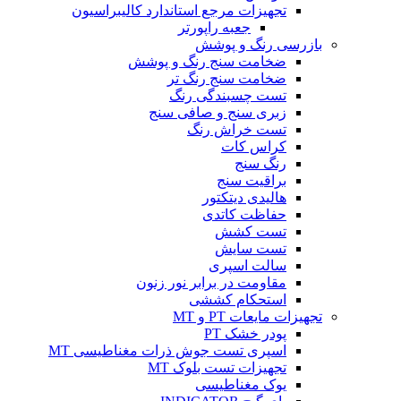
تجهیزات مرجع استاندارد کالیبراسیون
جعبه راپورتر
بازرسی رنگ و پوشش
ضخامت سنج رنگ و پوشش
ضخامت سنج رنگ تر
تست چسبندگی رنگ
زبری سنج و صافی سنج
تست خراش رنگ
کراس کات
رنگ سنج
براقیت سنج
هالیدی دیتکتور
حفاظت کاتدی
تست کشش
تست سایش
سالت اسپری
مقاومت در برابر نور زنون
استحکام کششی
تجهیزات مایعات PT و MT
پودر خشک PT
اسپری تست جوش ذرات مغناطیسی MT
تجهیزات تست بلوک MT
یوک مغناطیسی