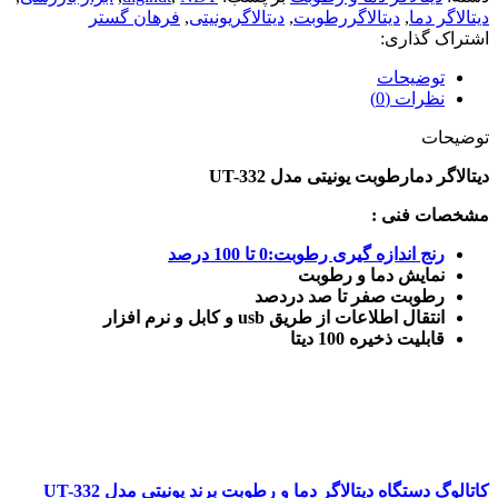
دیتالاگر دما
,
دیتالاگررطوبت
,
دیتالاگریونیتی
,
فرهان گستر
اشتراک گذاری:
توضیحات
نظرات (0)
توضیحات
دیتالاگر دمارطوبت یونیتی مدل UT-332
مشخصات فنی :
رنج اندازه گیری رطوبت:0 تا 100 درصد
نمایش دما و رطوبت
رطوبت صفر تا صد دردصد
انتقال اطلاعات از طریق usb و کابل و نرم افزار
قابلیت ذخیره 100 دیتا
کاتالوگ دستگاه دیتالاگر دما و رطوبت برند یونیتی مدل UT-332