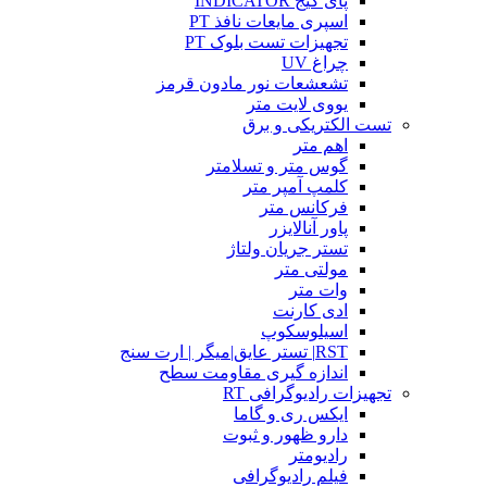
پای گیج INDICATOR
اسپری مایعات نافذ PT
تجهیزات تست بلوک PT
چراغ UV
تشعشعات نور مادون قرمز
یووی لایت متر
تست الکتریکی و برق
اهم متر
گوس متر و تسلامتر
کلمپ آمپر متر
فرکانس متر
پاور آنالایزر
تستر جریان ولتاژ
مولتی متر
وات متر
ادی کارنت
اسیلوسکوپ
RST| تستر عایق|میگر | ارت سنج
اندازه گیری مقاومت سطح
تجهیزات رادیوگرافی RT
ایکس ری و گاما
دارو ظهور و ثبوت
رادیومتر
فیلم رادیوگرافی