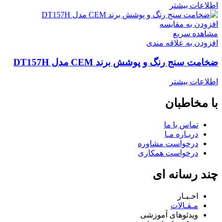
اطلاعات بیشتر
افزودن به مقایسه
مشاهده سریع
افزودن به علاقه مندی
ضخامت سنج رنگ و پوشش برند CEM مدل DT157H
اطلاعات بیشتر
با مخاطبان
تماس با ما
دربـاره مـا
درخواست مشاوره
درخواست همکاری
چند رسانه ای
اخـبـار
مـقـالات
ویدئوهای آموزشی