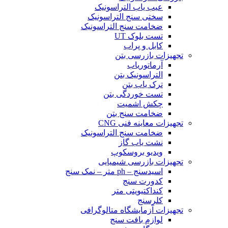
عیب یاب التراسونیک
سختی سنج التراسونیک
ضخامت سنج التراسونیک
تست بلوک UT
کابل و پراب
تجهیزات بازرسی بتن
آرماتوریاب
التراسونیک بتن
ترک یاب بتن
تست خوردگی بتن
چکش اشمیت
ضخامت سنج بتن
تجهیزات معاینه فنی CNG
ضخامت سنج التراسونیک
نشت یاب گاز
ویدیو بروسکوپ
تجهیزات بازرسی شیمیایی
اسیدسنج – ph متر – نمک سنج
کدورت سنج
کنداکتیویتی متر
کلرسنج
تجهیزات آزمایشگاه متالوگرافی
لوازم بافت سنج