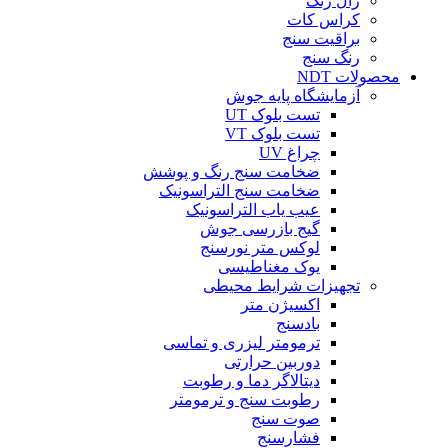
رال رنگ
کراس کات
براقیت سنج
رنگ سنج
محصولات NDT
آزمایشگاه پایه جوش
تست بلوک UT
تست بلوک VT
چراغ UV
ضخامت سنج رنگ و پوشش
ضخامت سنج التراسونیک
عیب یاب التراسونیک
گیج بازرسی جوش
لوکس متر نورسنج
یوک مغناطیسی
تجهیزات شرایط محیطی
اکسیژن متر
بادسنج
ترمومتر لیزری و تماسی
دوربین حرارتی
دیتالاگر دما و رطوبت
رطوبت سنج و ترمومتر
صوت سنج
فشارسنج