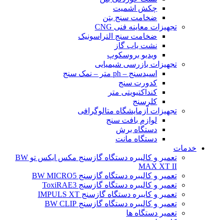
چکش اشمیت
ضخامت سنج بتن
تجهیزات معاینه فنی CNG
ضخامت سنج التراسونیک
نشت یاب گاز
ویدیو بروسکوپ
تجهیزات بازرسی شیمیایی
اسیدسنج – ph متر – نمک سنج
کدورت سنج
کنداکتیویتی متر
کلرسنج
تجهیزات آزمایشگاه متالوگرافی
لوازم بافت سنج
دستگاه برش
دستگاه مانت
خدمات
تعمیر و کالیبره دستگاه گازسنج مکس ایکس تو BW
MAX XT II
تعمیر و کالیبره دستگاه گازسنج BW MICRO5
تعمیر و کالیبره دستگاه گازسنج ToxiRAE3
تعمیر و کایبره دستگاه گازسنج IMPULS XT
تعمیر و کالیبره دستگاه گازسنج BW CLIP
تعمیر دستگاه ها