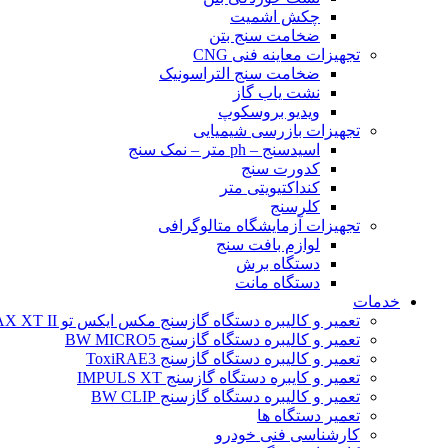
چکش اشمیت
ضخامت سنج بتن
تجهیزات معاینه فنی CNG
ضخامت سنج التراسونیک
نشت یاب گاز
ویدیو بروسکوپ
تجهیزات بازرسی شیمیایی
اسیدسنج – ph متر – نمک سنج
کدورت سنج
کنداکتیویتی متر
کلرسنج
تجهیزات آزمایشگاه متالوگرافی
لوازم بافت سنج
دستگاه برش
دستگاه مانت
خدمات
تعمیر و کالیبره دستگاه گازسنج مکس ایکس تو BW MAX XT II
تعمیر و کالیبره دستگاه گازسنج BW MICRO5
تعمیر و کالیبره دستگاه گازسنج ToxiRAE3
تعمیر و کایبره دستگاه گازسنج IMPULS XT
تعمیر و کالیبره دستگاه گازسنج BW CLIP
تعمیر دستگاه ها
کارشناسی فنی خودرو