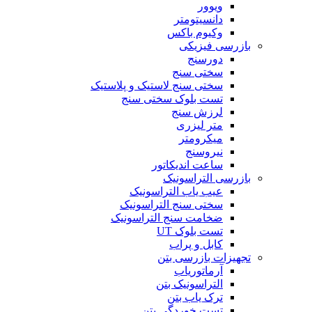
ویوور
دانسیتومتر
وکیوم باکس
بازرسی فیزیکی
دورسنج
سختی سنج
سختی سنج لاستیک و پلاستیک
تست بلوک سختی سنج
لرزش سنج
متر لیزری
میکرومتر
نیروسنج
ساعت اندیکاتور
بازرسی التراسونیک
عیب یاب التراسونیک
سختی سنج التراسونیک
ضخامت سنج التراسونیک
تست بلوک UT
کابل و پراب
تجهیزات بازرسی بتن
آرماتوریاب
التراسونیک بتن
ترک یاب بتن
تست خوردگی بتن