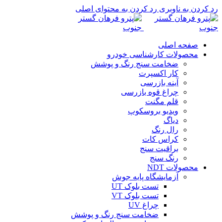
رد کردن به ناوبری
رد کردن به محتوای اصلی
صفحه اصلی
محصولات کارشناسی خودرو
ضخامت سنج رنگ و پوشش
کار اکسپرت
آینه بازرسی
چراغ قوه بازرسی
قلم مگنت
ویدیو بروسکوپ
دیاگ
رال رنگ
کراس کات
براقیت سنج
رنگ سنج
محصولات NDT
آزمایشگاه پایه جوش
تست بلوک UT
تست بلوک VT
چراغ UV
ضخامت سنج رنگ و پوشش