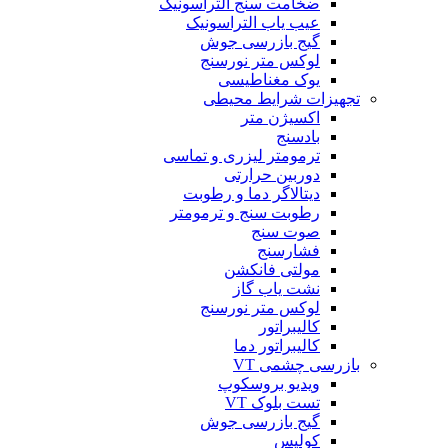
ضخامت سنج التراسونیک
عیب یاب التراسونیک
گیج بازرسی جوش
لوکس متر نورسنج
یوک مغناطیسی
تجهیزات شرایط محیطی
اکسیژن متر
بادسنج
ترمومتر لیزری و تماسی
دوربین حرارتی
دیتالاگر دما و رطوبت
رطوبت سنج و ترمومتر
صوت سنج
فشارسنج
مولتی فانکشن
نشت یاب گاز
لوکس متر نورسنج
کالیبراتور
کالیبراتور دما
بازرسی چشمی VT
ویدیو بروسکوپ
تست بلوک VT
گیج بازرسی جوش
کولیس