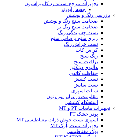
تجهیزات مرجع استاندارد کالیبراسیون
جعبه راپورتر
بازرسی رنگ و پوشش
ضخامت سنج رنگ و پوشش
ضخامت سنج رنگ تر
تست چسبندگی رنگ
زبری سنج و صافی سنج
تست خراش رنگ
کراس کات
رنگ سنج
براقیت سنج
هالیدی دیتکتور
حفاظت کاتدی
تست کشش
تست سایش
سالت اسپری
مقاومت در برابر نور زنون
استحکام کششی
تجهیزات مایعات PT و MT
پودر خشک PT
اسپری تست جوش ذرات مغناطیسی MT
تجهیزات تست بلوک MT
یوک مغناطیسی