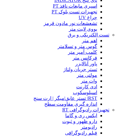
پای گیج INDICATOR
اسپری مایعات نافذ PT
تجهیزات تست بلوک PT
چراغ UV
تشعشعات نور مادون قرمز
یووی لایت متر
تست الکتریکی و برق
اهم متر
گوس متر و تسلامتر
کلمپ آمپر متر
فرکانس متر
پاور آنالایزر
تستر جریان ولتاژ
مولتی متر
وات متر
ادی کارنت
اسیلوسکوپ
RST| تستر عایق|میگر | ارت سنج
اندازه گیری مقاومت سطح
تجهیزات رادیوگرافی RT
ایکس ری و گاما
دارو ظهور و ثبوت
رادیومتر
فیلم رادیوگرافی