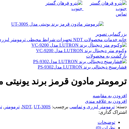
تماس
بزرگنمایی تصویر
خانه
خدمات
محصولات NDT
تجهیزات شرایط محیطی
ترمومتر لیزر
وکیوم متر دیجیتال برند LUTRON مدل VC-9200
بازگشت به محصولات
فشارسنج دیجیتالی برند LUTRON مدلPS-9302
ترمومتر مادون قرمز برند یونیتی مدل 00S
افزودن به مقایسه
افزودن به علاقه مندی
دسته:
ترمومتر لیزری و تماسی
برچسب:
UT-300S
,
NDT
,
ترمومتر
,
ت
اشتراک گذاری:
توضیحات
نظرات (0)