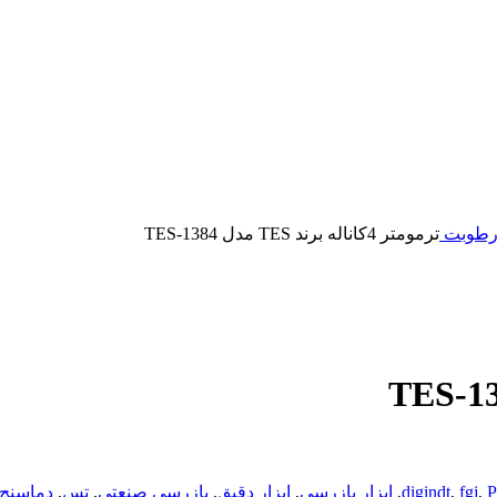
و رطوبت
ترمومتر 4کاناله برند TES مدل TES-1384
,
fgj
,
digindt
,
ابزار بازرسی
,
ابزار دقیق
,
بازرسی صنعتی
,
تس
,
دماسنج