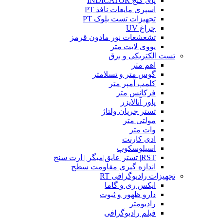
پای گیج INDICATOR
اسپری مایعات نافذ PT
تجهیزات تست بلوک PT
چراغ UV
تشعشعات نور مادون قرمز
یووی لایت متر
تست الکتریکی و برق
اهم متر
گوس متر و تسلامتر
کلمپ آمپر متر
فرکانس متر
پاور آنالایزر
تستر جریان ولتاژ
مولتی متر
وات متر
ادی کارنت
اسیلوسکوپ
RST| تستر عایق|میگر | ارت سنج
اندازه گیری مقاومت سطح
تجهیزات رادیوگرافی RT
ایکس ری و گاما
دارو ظهور و ثبوت
رادیومتر
فیلم رادیوگرافی