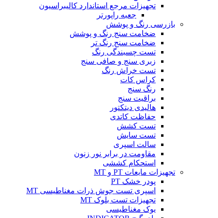
تجهیزات مرجع استاندارد کالیبراسیون
جعبه راپورتر
بازرسی رنگ و پوشش
ضخامت سنج رنگ و پوشش
ضخامت سنج رنگ تر
تست چسبندگی رنگ
زبری سنج و صافی سنج
تست خراش رنگ
کراس کات
رنگ سنج
براقیت سنج
هالیدی دیتکتور
حفاظت کاتدی
تست کشش
تست سایش
سالت اسپری
مقاومت در برابر نور زنون
استحکام کششی
تجهیزات مایعات PT و MT
پودر خشک PT
اسپری تست جوش ذرات مغناطیسی MT
تجهیزات تست بلوک MT
یوک مغناطیسی