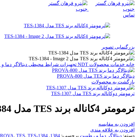
تماس
بزرگنمایی تصویر
خانه
خدمات
محصولات NDT
تجهیزات شرایط محیطی
دیتالاگر دما 
دیتالاگر دما برند TES مدل PROVA-800
بازگشت به محصولات
ترمومتر دوکاناله برند TES مدل TES-1307
ترمومتر 4کاناله برند TES مدل TES-1384
افزودن به مقایسه
افزودن به علاقه مندی
دسته:
دیتالاگر دما و رطوبت
برچسب:
1384
,
TES-1384
,
TES
,
PROVA