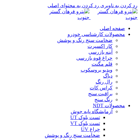
رد کردن به ناوبری
رد کردن به محتوای اصلی
صفحه اصلی
محصولات کارشناسی خودرو
ضخامت سنج رنگ و پوشش
کار اکسپرت
آینه بازرسی
چراغ قوه بازرسی
قلم مگنت
ویدیو بروسکوپ
دیاگ
رال رنگ
کراس کات
براقیت سنج
رنگ سنج
محصولات NDT
آزمایشگاه پایه جوش
تست بلوک UT
تست بلوک VT
چراغ UV
ضخامت سنج رنگ و پوشش