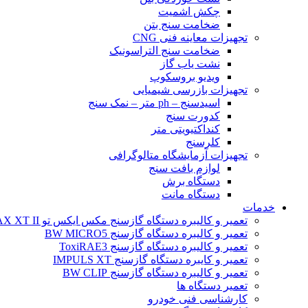
چکش اشمیت
ضخامت سنج بتن
تجهیزات معاینه فنی CNG
ضخامت سنج التراسونیک
نشت یاب گاز
ویدیو بروسکوپ
تجهیزات بازرسی شیمیایی
اسیدسنج – ph متر – نمک سنج
کدورت سنج
کنداکتیویتی متر
کلرسنج
تجهیزات آزمایشگاه متالوگرافی
لوازم بافت سنج
دستگاه برش
دستگاه مانت
خدمات
تعمیر و کالیبره دستگاه گازسنج مکس ایکس تو BW MAX XT II
تعمیر و کالیبره دستگاه گازسنج BW MICRO5
تعمیر و کالیبره دستگاه گازسنج ToxiRAE3
تعمیر و کایبره دستگاه گازسنج IMPULS XT
تعمیر و کالیبره دستگاه گازسنج BW CLIP
تعمیر دستگاه ها
کارشناسی فنی خودرو