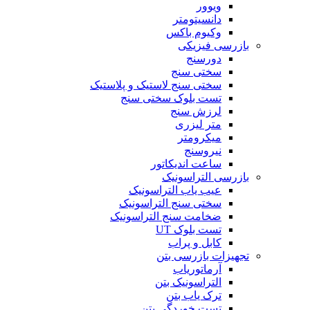
ویوور
دانسیتومتر
وکیوم باکس
بازرسی فیزیکی
دورسنج
سختی سنج
سختی سنج لاستیک و پلاستیک
تست بلوک سختی سنج
لرزش سنج
متر لیزری
میکرومتر
نیروسنج
ساعت اندیکاتور
بازرسی التراسونیک
عیب یاب التراسونیک
سختی سنج التراسونیک
ضخامت سنج التراسونیک
تست بلوک UT
کابل و پراب
تجهیزات بازرسی بتن
آرماتوریاب
التراسونیک بتن
ترک یاب بتن
تست خوردگی بتن