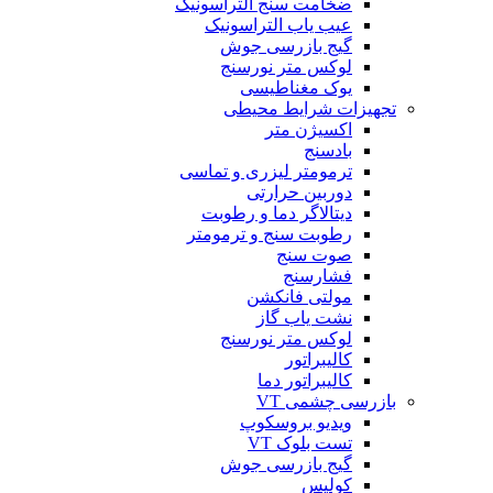
ضخامت سنج التراسونیک
عیب یاب التراسونیک
گیج بازرسی جوش
لوکس متر نورسنج
یوک مغناطیسی
تجهیزات شرایط محیطی
اکسیژن متر
بادسنج
ترمومتر لیزری و تماسی
دوربین حرارتی
دیتالاگر دما و رطوبت
رطوبت سنج و ترمومتر
صوت سنج
فشارسنج
مولتی فانکشن
نشت یاب گاز
لوکس متر نورسنج
کالیبراتور
کالیبراتور دما
بازرسی چشمی VT
ویدیو بروسکوپ
تست بلوک VT
گیج بازرسی جوش
کولیس