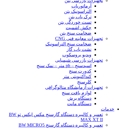
تجهیزات بازرسی بتن
آرماتوریاب
التراسونیک بتن
ترک یاب بتن
تست خوردگی بتن
چکش اشمیت
ضخامت سنج بتن
تجهیزات معاینه فنی CNG
ضخامت سنج التراسونیک
نشت یاب گاز
ویدیو بروسکوپ
تجهیزات بازرسی شیمیایی
اسیدسنج – ph متر – نمک سنج
کدورت سنج
کنداکتیویتی متر
کلرسنج
تجهیزات آزمایشگاه متالوگرافی
لوازم بافت سنج
دستگاه برش
دستگاه مانت
خدمات
تعمیر و کالیبره دستگاه گازسنج مکس ایکس تو BW
MAX XT II
تعمیر و کالیبره دستگاه گازسنج BW MICRO5