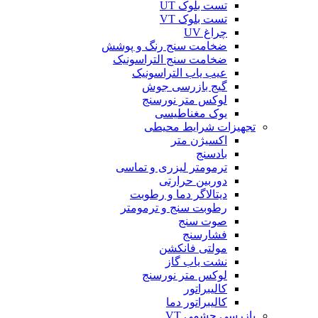
تست بلوک UT
تست بلوک VT
چراغ UV
ضخامت سنج رنگ و پوشش
ضخامت سنج التراسونیک
عیب یاب التراسونیک
گیج بازرسی جوش
لوکس متر نورسنج
یوک مغناطیسی
تجهیزات شرایط محیطی
اکسیژن متر
بادسنج
ترمومتر لیزری و تماسی
دوربین حرارتی
دیتالاگر دما و رطوبت
رطوبت سنج و ترمومتر
صوت سنج
فشارسنج
مولتی فانکشن
نشت یاب گاز
لوکس متر نورسنج
کالیبراتور
کالیبراتور دما
بازرسی چشمی VT