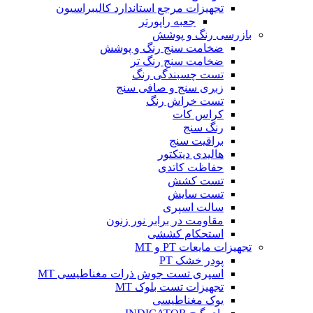
تجهیزات مرجع استاندارد کالیبراسیون
جعبه راپورتر
بازرسی رنگ و پوشش
ضخامت سنج رنگ و پوشش
ضخامت سنج رنگ تر
تست چسبندگی رنگ
زبری سنج و صافی سنج
تست خراش رنگ
کراس کات
رنگ سنج
براقیت سنج
هالیدی دیتکتور
حفاظت کاتدی
تست کشش
تست سایش
سالت اسپری
مقاومت در برابر نور زنون
استحکام کششی
تجهیزات مایعات PT و MT
پودر خشک PT
اسپری تست جوش ذرات مغناطیسی MT
تجهیزات تست بلوک MT
یوک مغناطیسی