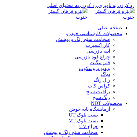
رد کردن به ناوبری
رد کردن به محتوای اصلی
صفحه اصلی
محصولات کارشناسی خودرو
ضخامت سنج رنگ و پوشش
کار اکسپرت
آینه بازرسی
چراغ قوه بازرسی
قلم مگنت
ویدیو بروسکوپ
دیاگ
رال رنگ
کراس کات
براقیت سنج
رنگ سنج
محصولات NDT
آزمایشگاه پایه جوش
تست بلوک UT
تست بلوک VT
چراغ UV
ضخامت سنج رنگ و پوشش