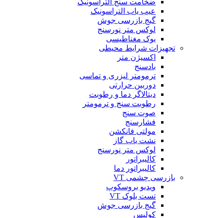
ضخامت سنج التراسونیک
عیب یاب التراسونیک
گیج بازرسی جوش
لوکس متر نورسنج
یوک مغناطیسی
تجهیزات شرایط محیطی
اکسیژن متر
بادسنج
ترمومتر لیزری و تماسی
دوربین حرارتی
دیتالاگر دما و رطوبت
رطوبت سنج و ترمومتر
صوت سنج
فشارسنج
مولتی فانکشن
نشت یاب گاز
لوکس متر نورسنج
کالیبراتور
کالیبراتور دما
بازرسی چشمی VT
ویدیو بروسکوپ
تست بلوک VT
گیج بازرسی جوش
کولیس