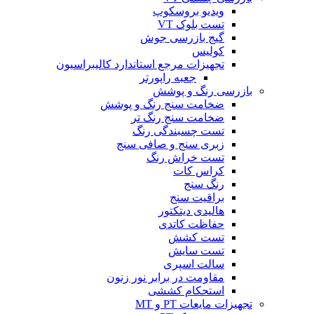
ویدیو بروسکوپ
تست بلوک VT
گیج بازرسی جوش
کولیس
تجهیزات مرجع استاندارد کالیبراسیون
جعبه راپورتر
بازرسی رنگ و پوشش
ضخامت سنج رنگ و پوشش
ضخامت سنج رنگ تر
تست چسبندگی رنگ
زبری سنج و صافی سنج
تست خراش رنگ
کراس کات
رنگ سنج
براقیت سنج
هالیدی دیتکتور
حفاظت کاتدی
تست کشش
تست سایش
سالت اسپری
مقاومت در برابر نور زنون
استحکام کششی
تجهیزات مایعات PT و MT