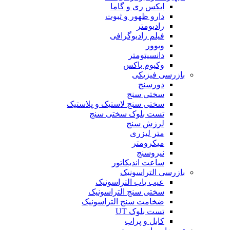
ایکس ری و گاما
دارو ظهور و ثبوت
رادیومتر
فیلم رادیوگرافی
ویوور
دانسیتومتر
وکیوم باکس
بازرسی فیزیکی
دورسنج
سختی سنج
سختی سنج لاستیک و پلاستیک
تست بلوک سختی سنج
لرزش سنج
متر لیزری
میکرومتر
نیروسنج
ساعت اندیکاتور
بازرسی التراسونیک
عیب یاب التراسونیک
سختی سنج التراسونیک
ضخامت سنج التراسونیک
تست بلوک UT
کابل و پراب