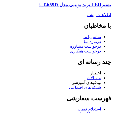
تسترLED برند یونیتی مدل UT-659D
اطلاعات بیشتر
با مخاطبان
تماس با ما
دربـاره مـا
درخواست مشاوره
درخواست همکاری
چند رسانه ای
اخـبـار
مـقـالات
ویدئوهای آموزشی
شبکه های اجتماعی
فهرست سفارشی
استعلام قیمت