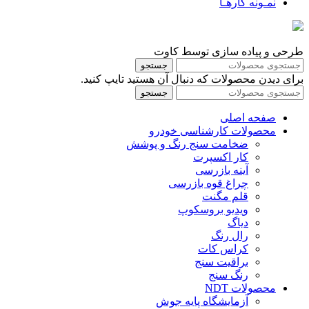
نمـونه کارهـا
طرحی و پیاده سازی توسط کاوت
جستجو
برای دیدن محصولات که دنبال آن هستید تایپ کنید.
جستجو
صفحه اصلی
محصولات کارشناسی خودرو
ضخامت سنج رنگ و پوشش
کار اکسپرت
آینه بازرسی
چراغ قوه بازرسی
قلم مگنت
ویدیو بروسکوپ
دیاگ
رال رنگ
کراس کات
براقیت سنج
رنگ سنج
محصولات NDT
آزمایشگاه پایه جوش