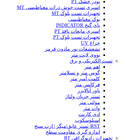
پودر خشک PT
اسپری تست جوش ذرات مغناطیسی MT
تجهیزات تست بلوک MT
یوک مغناطیسی
پای گیج INDICATOR
اسپری مایعات نافذ PT
تجهیزات تست بلوک PT
چراغ UV
تشعشعات نور مادون قرمز
یووی لایت متر
تست الکتریکی و برق
اهم متر
گوس متر و تسلامتر
کلمپ آمپر متر
فرکانس متر
پاور آنالایزر
تستر جریان ولتاژ
مولتی متر
وات متر
ادی کارنت
اسیلوسکوپ
RST| تستر عایق|میگر | ارت سنج
اندازه گیری مقاومت سطح
تجهیزات رادیوگرافی RT