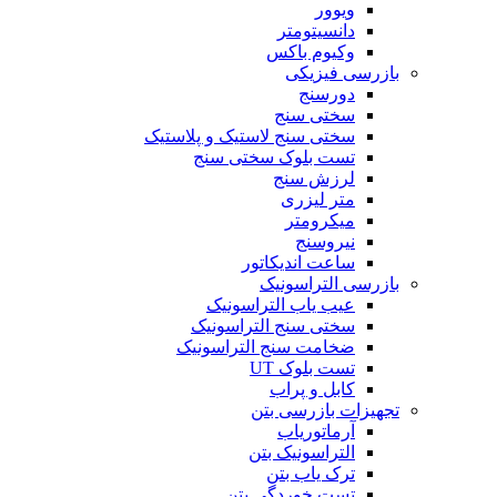
ویوور
دانسیتومتر
وکیوم باکس
بازرسی فیزیکی
دورسنج
سختی سنج
سختی سنج لاستیک و پلاستیک
تست بلوک سختی سنج
لرزش سنج
متر لیزری
میکرومتر
نیروسنج
ساعت اندیکاتور
بازرسی التراسونیک
عیب یاب التراسونیک
سختی سنج التراسونیک
ضخامت سنج التراسونیک
تست بلوک UT
کابل و پراب
تجهیزات بازرسی بتن
آرماتوریاب
التراسونیک بتن
ترک یاب بتن
تست خوردگی بتن