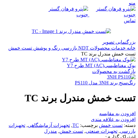
منو
تماس
بزرگنمایی تصویر
خانه
خدمات
محصولات NDT
بازرسی رنگ و پوشش
تست خمش
تست خمش مندرل برند TC
یوک مغناطیسیMT (AC) طرح Y7
بازگشت به محصولات
رنگ‌سنج برند 3NH مدل PS110
تست خمش مندرل برند TC
افزودن به مقایسه
افزودن به علاقه مندی
دسته:
تست خمش
برچسب:
TC
,
تجهیزات آزمایشگاهی
,
تجهیزات
بازرسی
,
تجهیزات صنعتی
,
تست خمش
,
مندرل
اشتراک گذاری: