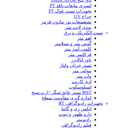
پای گیج INDICATOR
اسپری مایعات نافذ PT
تجهیزات تست بلوک PT
چراغ UV
تشعشعات نور مادون قرمز
یووی لایت متر
تست الکتریکی و برق
اهم متر
گوس متر و تسلامتر
کلمپ آمپر متر
فرکانس متر
پاور آنالایزر
تستر جریان ولتاژ
مولتی متر
وات متر
ادی کارنت
اسیلوسکوپ
RST| تستر عایق|میگر | ارت سنج
اندازه گیری مقاومت سطح
تجهیزات رادیوگرافی RT
ایکس ری و گاما
دارو ظهور و ثبوت
رادیومتر
فیلم رادیوگرافی