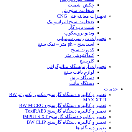
چکش اشمیت
ضخامت سنج بتن
تجهیزات معاینه فنی CNG
ضخامت سنج التراسونیک
نشت یاب گاز
ویدیو بروسکوپ
تجهیزات بازرسی شیمیایی
اسیدسنج – ph متر – نمک سنج
کدورت سنج
کنداکتیویتی متر
کلرسنج
تجهیزات آزمایشگاه متالوگرافی
لوازم بافت سنج
دستگاه برش
دستگاه مانت
خدمات
تعمیر و کالیبره دستگاه گازسنج مکس ایکس تو BW
MAX XT II
تعمیر و کالیبره دستگاه گازسنج BW MICRO5
تعمیر و کالیبره دستگاه گازسنج ToxiRAE3
تعمیر و کایبره دستگاه گازسنج IMPULS XT
تعمیر و کالیبره دستگاه گازسنج BW CLIP
تعمیر دستگاه ها