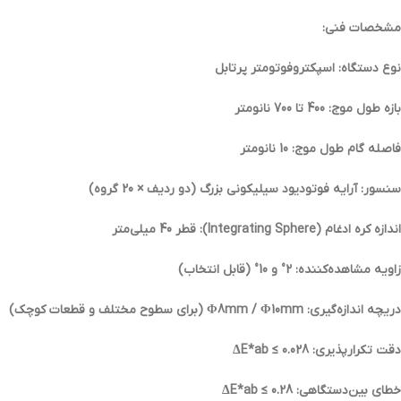
مشخصات فنی:
نوع دستگاه: اسپکتروفوتومتر پرتابل
بازه طول موج: 400 تا 700 نانومتر
فاصله گام طول موج: 10 نانومتر
سنسور: آرایه فوتودیود سیلیکونی بزرگ (دو ردیف × 20 گروه)
اندازه کره ادغام (Integrating Sphere): قطر 40 میلی‌متر
زاویه مشاهده‌کننده: 2° و 10° (قابل انتخاب)
دریچه اندازه‌گیری: Φ8mm / Φ10mm (برای سطوح مختلف و قطعات کوچک)
دقت تکرارپذیری: ΔE*ab ≤ 0.028
خطای بین‌دستگاهی: ΔE*ab ≤ 0.28