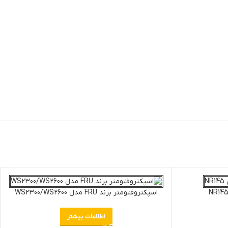
اسپکتروفتومتر برند FRU مدل WS2300/WS2600
اطلاعات بیشتر