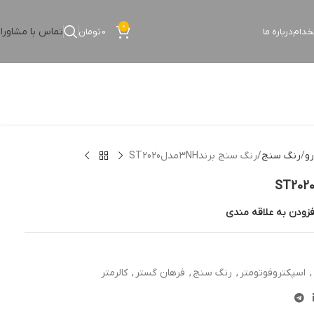
0
تماس با مشاورا
خدام
درباره ما
0
تومان
و
رنگ سنج
رنگ سنج برند3NHمدلST2020
فزودن به علاقه مندی
,
اسپکتروفوتومتر
,
رنگ سنج
,
فرهان گستر
,
کالرمتر