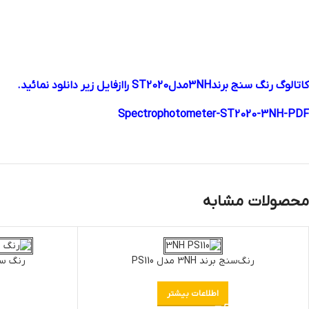
کاتالوگ رنگ سنج برند3NHمدلST2020 راازفایل زیر دانلود نمائید.
Spectrophotometer-ST2020-3NH-PDF
محصولات مشابه
رنگ‌سنج برند 3NH مدل PS110
رنگ سنج مدل
اطلاعات بیشتر