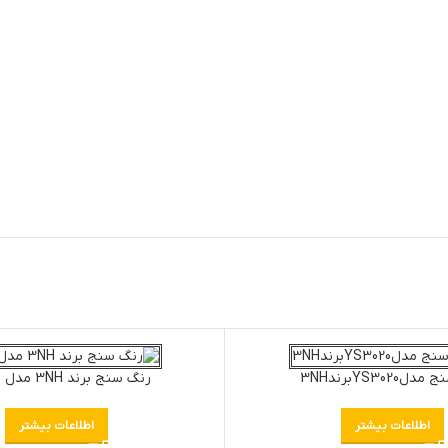
YS3020برند3NH
رنگ سنج برند 3NH مدل NR145
اطلاعات بیشتر
اطلاعات بیشتر