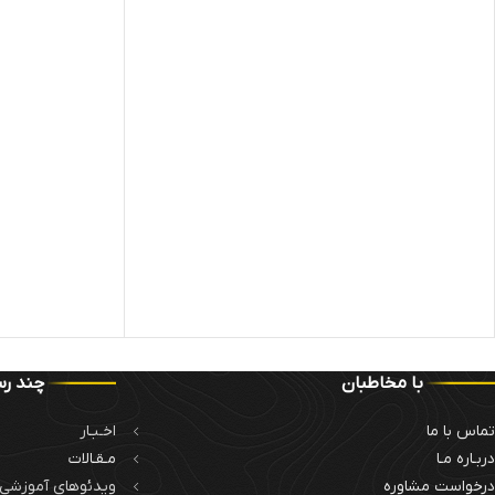
با مخاطبان
چند رس
تماس با ما
اخـبـار
دربـاره مـا
مـقـالات
درخواست مشاوره
ویدئوهای آموزشی