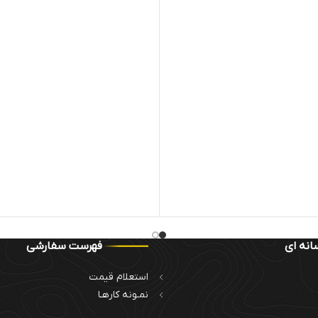
انه ای
فهرست سفارشی
استعلام قیمت
نمـونه کارهـا