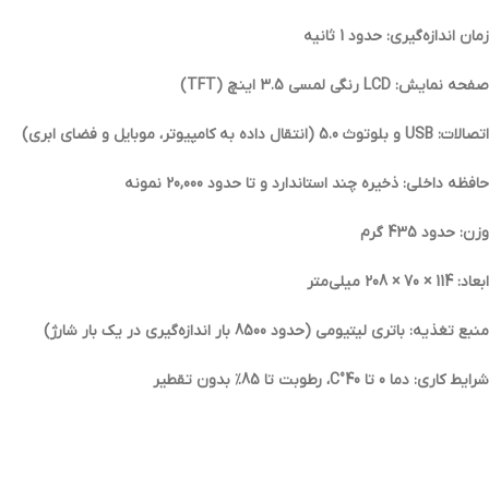
زمان اندازه‌گیری: حدود 1 ثانیه
صفحه نمایش: LCD رنگی لمسی 3.5 اینچ (TFT)
اتصالات: USB و بلوتوث 5.0 (انتقال داده به کامپیوتر، موبایل و فضای ابری)
حافظه داخلی: ذخیره چند استاندارد و تا حدود 20,000 نمونه
وزن: حدود 435 گرم
ابعاد: 114 × 70 × 208 میلی‌متر
منبع تغذیه: باتری لیتیومی (حدود 8500 بار اندازه‌گیری در یک بار شارژ)
شرایط کاری: دما 0 تا 40°C، رطوبت تا 85٪ بدون تقطیر