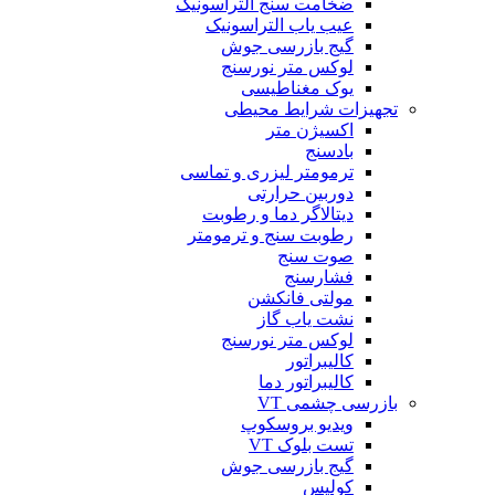
ضخامت سنج التراسونیک
عیب یاب التراسونیک
گیج بازرسی جوش
لوکس متر نورسنج
یوک مغناطیسی
تجهیزات شرایط محیطی
اکسیژن متر
بادسنج
ترمومتر لیزری و تماسی
دوربین حرارتی
دیتالاگر دما و رطوبت
رطوبت سنج و ترمومتر
صوت سنج
فشارسنج
مولتی فانکشن
نشت یاب گاز
لوکس متر نورسنج
کالیبراتور
کالیبراتور دما
بازرسی چشمی VT
ویدیو بروسکوپ
تست بلوک VT
گیج بازرسی جوش
کولیس