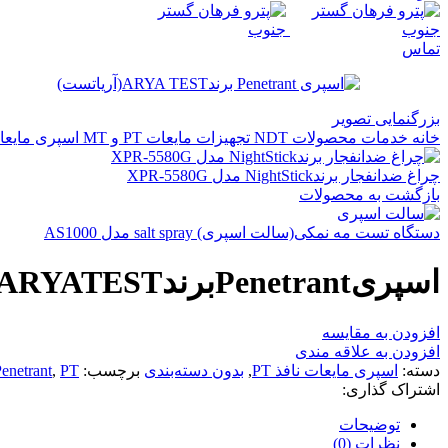
تماس
بزرگنمایی تصویر
خانه
خدمات
محصولات NDT
تجهیزات مایعات PT و MT
اسپری مایعات 
چراغ ضدانفجار برندNightStick مدل XPR-5580G
بازگشت به محصولات
دستگاه تست مه نمکی(سالت اسپری) salt spray مدل AS1000
اسپریPenetrantبرندARYATEST
افزودن به مقایسه
افزودن به علاقه مندی
دسته:
اسپری مایعات نافذ PT
,
بدون دسته‌بندی
برچسب:
PT
,
enetrant
اشتراک گذاری:
توضیحات
نظرات (0)