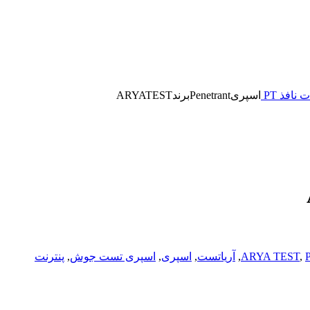
نافذ PT
اسپریPenetrantبرندARYATEST
P
,
ARYA TEST
,
آریاتست
,
اسپری
,
اسپری تست جوش
,
پنترنت