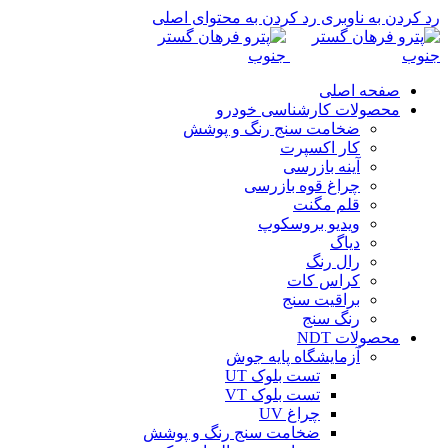
رد کردن به ناوبری
رد کردن به محتوای اصلی
صفحه اصلی
محصولات کارشناسی خودرو
ضخامت سنج رنگ و پوشش
کار اکسپرت
آینه بازرسی
چراغ قوه بازرسی
قلم مگنت
ویدیو بروسکوپ
دیاگ
رال رنگ
کراس کات
براقیت سنج
رنگ سنج
محصولات NDT
آزمایشگاه پایه جوش
تست بلوک UT
تست بلوک VT
چراغ UV
ضخامت سنج رنگ و پوشش