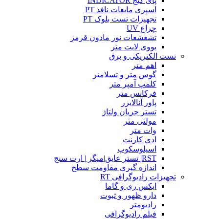
پای گیج INDICATOR
اسپری مایعات نافذ PT
تجهیزات تست بلوک PT
چراغ UV
تشعشعات نور مادون قرمز
یووی لایت متر
تست الکتریکی و برق
اهم متر
گوس متر و تسلامتر
کلمپ آمپر متر
فرکانس متر
پاور آنالایزر
تستر جریان ولتاژ
مولتی متر
وات متر
ادی کارنت
اسیلوسکوپ
RST| تستر عایق|میگر | ارت سنج
اندازه گیری مقاومت سطح
تجهیزات رادیوگرافی RT
ایکس ری و گاما
دارو ظهور و ثبوت
رادیومتر
فیلم رادیوگرافی