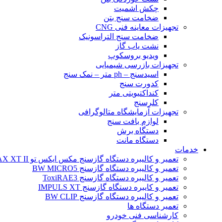
چکش اشمیت
ضخامت سنج بتن
تجهیزات معاینه فنی CNG
ضخامت سنج التراسونیک
نشت یاب گاز
ویدیو بروسکوپ
تجهیزات بازرسی شیمیایی
اسیدسنج – ph متر – نمک سنج
کدورت سنج
کنداکتیویتی متر
کلرسنج
تجهیزات آزمایشگاه متالوگرافی
لوازم بافت سنج
دستگاه برش
دستگاه مانت
خدمات
تعمیر و کالیبره دستگاه گازسنج مکس ایکس تو BW MAX XT II
تعمیر و کالیبره دستگاه گازسنج BW MICRO5
تعمیر و کالیبره دستگاه گازسنج ToxiRAE3
تعمیر و کایبره دستگاه گازسنج IMPULS XT
تعمیر و کالیبره دستگاه گازسنج BW CLIP
تعمیر دستگاه ها
کارشناسی فنی خودرو