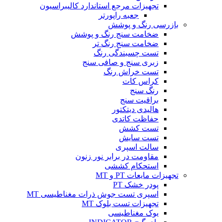
تجهیزات مرجع استاندارد کالیبراسیون
جعبه راپورتر
بازرسی رنگ و پوشش
ضخامت سنج رنگ و پوشش
ضخامت سنج رنگ تر
تست چسبندگی رنگ
زبری سنج و صافی سنج
تست خراش رنگ
کراس کات
رنگ سنج
براقیت سنج
هالیدی دیتکتور
حفاظت کاتدی
تست کشش
تست سایش
سالت اسپری
مقاومت در برابر نور زنون
استحکام کششی
تجهیزات مایعات PT و MT
پودر خشک PT
اسپری تست جوش ذرات مغناطیسی MT
تجهیزات تست بلوک MT
یوک مغناطیسی