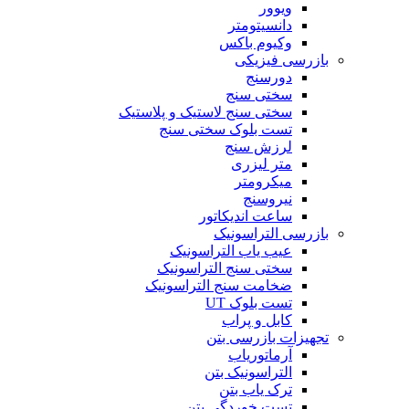
ویوور
دانسیتومتر
وکیوم باکس
بازرسی فیزیکی
دورسنج
سختی سنج
سختی سنج لاستیک و پلاستیک
تست بلوک سختی سنج
لرزش سنج
متر لیزری
میکرومتر
نیروسنج
ساعت اندیکاتور
بازرسی التراسونیک
عیب یاب التراسونیک
سختی سنج التراسونیک
ضخامت سنج التراسونیک
تست بلوک UT
کابل و پراب
تجهیزات بازرسی بتن
آرماتوریاب
التراسونیک بتن
ترک یاب بتن
تست خوردگی بتن