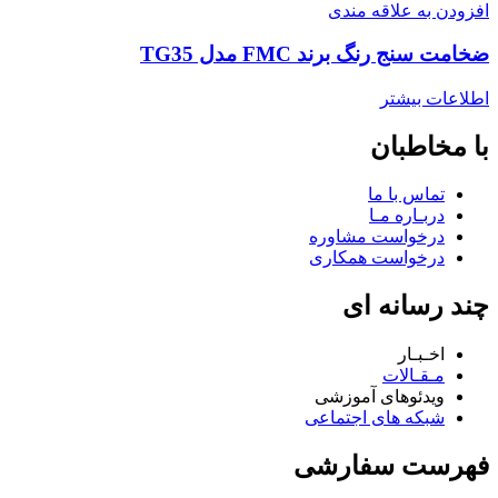
افزودن به علاقه مندی
ضخامت سنج رنگ برند FMC مدل TG35
اطلاعات بیشتر
با مخاطبان
تماس با ما
دربـاره مـا
درخواست مشاوره
درخواست همکاری
چند رسانه ای
اخـبـار
مـقـالات
ویدئوهای آموزشی
شبکه های اجتماعی
فهرست سفارشی