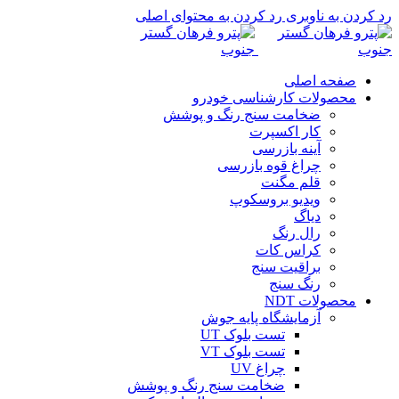
رد کردن به ناوبری
رد کردن به محتوای اصلی
صفحه اصلی
محصولات کارشناسی خودرو
ضخامت سنج رنگ و پوشش
کار اکسپرت
آینه بازرسی
چراغ قوه بازرسی
قلم مگنت
ویدیو بروسکوپ
دیاگ
رال رنگ
کراس کات
براقیت سنج
رنگ سنج
محصولات NDT
آزمایشگاه پایه جوش
تست بلوک UT
تست بلوک VT
چراغ UV
ضخامت سنج رنگ و پوشش