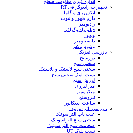
اندازه گیری مقاومت سطح
تجهیزات رادیوگرافی RT
ایکس ری و گاما
دارو ظهور و ثبوت
رادیومتر
فیلم رادیوگرافی
ویوور
دانسیتومتر
وکیوم باکس
بازرسی فیزیکی
دورسنج
سختی سنج
سختی سنج لاستیک و پلاستیک
تست بلوک سختی سنج
لرزش سنج
متر لیزری
میکرومتر
نیروسنج
ساعت اندیکاتور
بازرسی التراسونیک
عیب یاب التراسونیک
سختی سنج التراسونیک
ضخامت سنج التراسونیک
تست بلوک UT