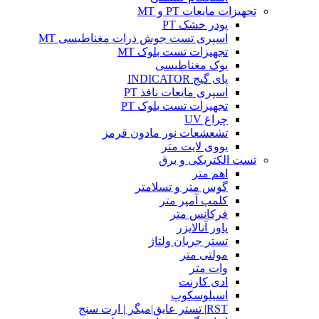
تجهیزات مایعات PT و MT
پودر خشک PT
اسپری تست جوش ذرات مغناطیسی MT
تجهیزات تست بلوک MT
یوک مغناطیسی
پای گیج INDICATOR
اسپری مایعات نافذ PT
تجهیزات تست بلوک PT
چراغ UV
تشعشعات نور مادون قرمز
یووی لایت متر
تست الکتریکی و برق
اهم متر
گوس متر و تسلامتر
کلمپ آمپر متر
فرکانس متر
پاور آنالایزر
تستر جریان ولتاژ
مولتی متر
وات متر
ادی کارنت
اسیلوسکوپ
RST| تستر عایق|میگر | ارت سنج