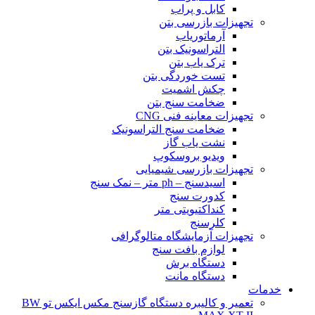
کابل و پراب
تجهیزات بازرسی بتن
آرماتوریاب
التراسونیک بتن
ترک یاب بتن
تست خوردگی بتن
چکش اشمیت
ضخامت سنج بتن
تجهیزات معاینه فنی CNG
ضخامت سنج التراسونیک
نشت یاب گاز
ویدیو بروسکوپ
تجهیزات بازرسی شیمیایی
اسیدسنج – ph متر – نمک سنج
کدورت سنج
کنداکتیویتی متر
کلرسنج
تجهیزات آزمایشگاه متالوگرافی
لوازم بافت سنج
دستگاه برش
دستگاه مانت
خدمات
تعمیر و کالیبره دستگاه گازسنج مکس ایکس تو BW