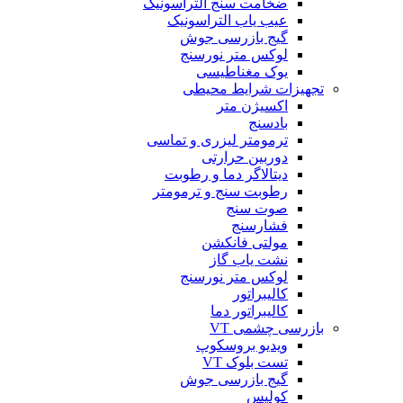
ضخامت سنج التراسونیک
عیب یاب التراسونیک
گیج بازرسی جوش
لوکس متر نورسنج
یوک مغناطیسی
تجهیزات شرایط محیطی
اکسیژن متر
بادسنج
ترمومتر لیزری و تماسی
دوربین حرارتی
دیتالاگر دما و رطوبت
رطوبت سنج و ترمومتر
صوت سنج
فشارسنج
مولتی فانکشن
نشت یاب گاز
لوکس متر نورسنج
کالیبراتور
کالیبراتور دما
بازرسی چشمی VT
ویدیو بروسکوپ
تست بلوک VT
گیج بازرسی جوش
کولیس