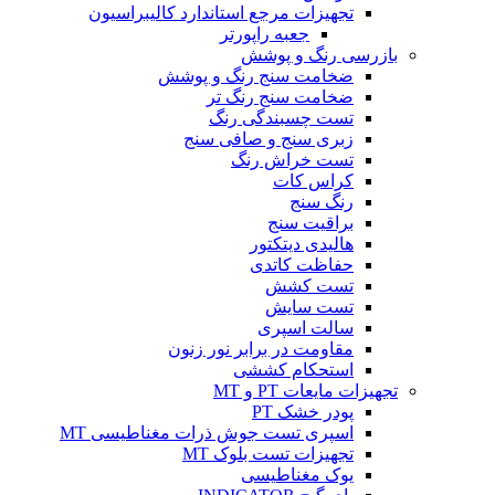
تجهیزات مرجع استاندارد کالیبراسیون
جعبه راپورتر
بازرسی رنگ و پوشش
ضخامت سنج رنگ و پوشش
ضخامت سنج رنگ تر
تست چسبندگی رنگ
زبری سنج و صافی سنج
تست خراش رنگ
کراس کات
رنگ سنج
براقیت سنج
هالیدی دیتکتور
حفاظت کاتدی
تست کشش
تست سایش
سالت اسپری
مقاومت در برابر نور زنون
استحکام کششی
تجهیزات مایعات PT و MT
پودر خشک PT
اسپری تست جوش ذرات مغناطیسی MT
تجهیزات تست بلوک MT
یوک مغناطیسی