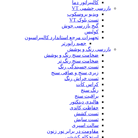
کالیبراتور دما
بازرسی چشمی VT
ویدیو بروسکوپ
تست بلوک VT
گیج بازرسی جوش
کولیس
تجهیزات مرجع استاندارد کالیبراسیون
جعبه راپورتر
بازرسی رنگ و پوشش
ضخامت سنج رنگ و پوشش
ضخامت سنج رنگ تر
تست چسبندگی رنگ
زبری سنج و صافی سنج
تست خراش رنگ
کراس کات
رنگ سنج
براقیت سنج
هالیدی دیتکتور
حفاظت کاتدی
تست کشش
تست سایش
سالت اسپری
مقاومت در برابر نور زنون
استحکام کششی