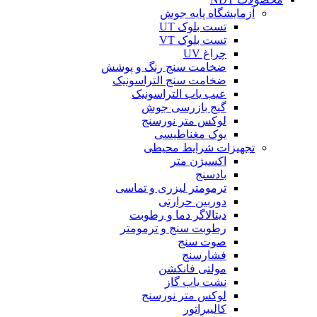
آزمایشگاه پایه جوش
تست بلوک UT
تست بلوک VT
چراغ UV
ضخامت سنج رنگ و پوشش
ضخامت سنج التراسونیک
عیب یاب التراسونیک
گیج بازرسی جوش
لوکس متر نورسنج
یوک مغناطیسی
تجهیزات شرایط محیطی
اکسیژن متر
بادسنج
ترمومتر لیزری و تماسی
دوربین حرارتی
دیتالاگر دما و رطوبت
رطوبت سنج و ترمومتر
صوت سنج
فشارسنج
مولتی فانکشن
نشت یاب گاز
لوکس متر نورسنج
کالیبراتور