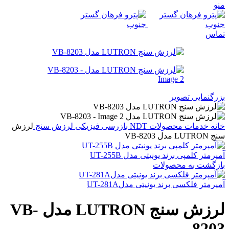
منو
تماس
بزرگنمایی تصویر
خانه
خدمات
محصولات NDT
بازرسی فیزیکی
لرزش سنج
لرزش
سنج LUTRON مدل VB-8203
آمپرمتر کلمپی برند یونیتی مدل UT-255B
بازگشت به محصولات
آمپرمتر فلکسی برند یونیتی مدلUT-281A
لرزش سنج LUTRON مدل VB-
8203