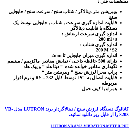
مشخصات فنی :
ویبریشن متر دیتالاگر / شتاب سنج / سرعت سنج / جابجایی
سنج
قابلیت اندازه گیری سرعت ‚ شتاب ‚ جابجایی توسط یک
دستگاه با قابلیت دیتالاگر
اندازه گیری سرعت ارتعاش :
200 ml / s
اندازه گیری شتاب :
200 M / S2
اندازه گیری میزان جابجایی تا 2mm
دارای 500 حافظه داخلی / نمایش مقادیر ماکزیمم / مینیمم
نگهداری مقادیر خوانده شده ” دیتا هلد ” و پیک هلد
پراب مجزا لرزش سنج ” ویبریشن متر “
قابلیت اتصال به PC توسط کابل RS – 232 و نرم افزار
مربوطه
همراه با کیف حمل
کاتالوگ دستگاه لرزش سنج / دیتالاگردار برند LUTRON مدل VB-
8203 را از فایل زیر دانلود نمائید.
LUTRON-VB-8203-VIBRATION-METER-PDF