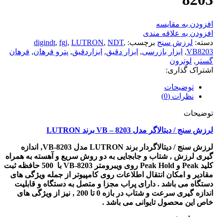
افزودن به مقایسه
افزودن به علاقه مندی
دسته:
لرزش سنج
برچسب:
,
NDT
,
LUTRON
,
fgj
,
digindt
VB8203
,
ابزار بازرسی
,
ابزار دقیق
,
ابزاردقیق
,
پترو فرهان
,
فرهان
گستر
,
لوترون
اشتراک گذاری:
توضیحات
نظرات (0)
توضیحات
لرزش سنج / دیتالاگر مدل VB – 8203 برند LUTRON
لرزش سنج / دیتالاگردار برند LUTRON مدل VB-8203‚ اندازه
گیری لرزش ‚ شتاب و جابجایی به دو روش سریع و آهسته به همراه
کلید Peak و Peak Hold روی ویبرومتر VB-8203 با 500 حافظه ثبت
مقادیر و امکان انتقال اطلاعات روی کامپیوتر از جمله ویژگی های
دستگاه می باشد . دارای پراب مجزا و متصل به دستگاه و قابلیت
اندازه گیری سرعت و شتاب در بازه 0 تا 200 ‚ نیز از ویژگی های
خاص این محصول تایوانی می باشد .