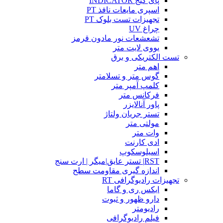
پای گیج INDICATOR
اسپری مایعات نافذ PT
تجهیزات تست بلوک PT
چراغ UV
تشعشعات نور مادون قرمز
یووی لایت متر
تست الکتریکی و برق
اهم متر
گوس متر و تسلامتر
کلمپ آمپر متر
فرکانس متر
پاور آنالایزر
تستر جریان ولتاژ
مولتی متر
وات متر
ادی کارنت
اسیلوسکوپ
RST| تستر عایق|میگر | ارت سنج
اندازه گیری مقاومت سطح
تجهیزات رادیوگرافی RT
ایکس ری و گاما
دارو ظهور و ثبوت
رادیومتر
فیلم رادیوگرافی