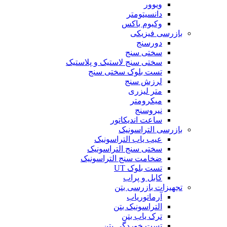
ویوور
دانسیتومتر
وکیوم باکس
بازرسی فیزیکی
دورسنج
سختی سنج
سختی سنج لاستیک و پلاستیک
تست بلوک سختی سنج
لرزش سنج
متر لیزری
میکرومتر
نیروسنج
ساعت اندیکاتور
بازرسی التراسونیک
عیب یاب التراسونیک
سختی سنج التراسونیک
ضخامت سنج التراسونیک
تست بلوک UT
کابل و پراب
تجهیزات بازرسی بتن
آرماتوریاب
التراسونیک بتن
ترک یاب بتن
تست خوردگی بتن