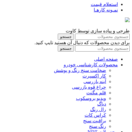
استعلام قیمت
نمـونه کارهـا
طرحی و پیاده سازی توسط کاوت
جستجو
برای دیدن محصولات که دنبال آن هستید تایپ کنید.
جستجو
صفحه اصلی
محصولات کارشناسی خودرو
ضخامت سنج رنگ و پوشش
کار اکسپرت
آینه بازرسی
چراغ قوه بازرسی
قلم مگنت
ویدیو بروسکوپ
دیاگ
رال رنگ
کراس کات
براقیت سنج
رنگ سنج
محصولات NDT