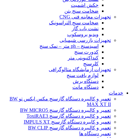
چکش اشمیت
ضخامت سنج بتن
تجهیزات معاینه فنی CNG
ضخامت سنج التراسونیک
نشت یاب گاز
ویدیو بروسکوپ
تجهیزات بازرسی شیمیایی
اسیدسنج – ph متر – نمک سنج
کدورت سنج
کنداکتیویتی متر
کلرسنج
تجهیزات آزمایشگاه متالوگرافی
لوازم بافت سنج
دستگاه برش
دستگاه مانت
خدمات
تعمیر و کالیبره دستگاه گازسنج مکس ایکس تو BW
MAX XT II
تعمیر و کالیبره دستگاه گازسنج BW MICRO5
تعمیر و کالیبره دستگاه گازسنج ToxiRAE3
تعمیر و کایبره دستگاه گازسنج IMPULS XT
تعمیر و کالیبره دستگاه گازسنج BW CLIP
تعمیر دستگاه ها