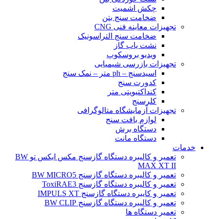
چکش اشمیت
ضخامت سنج بتن
تجهیزات معاینه فنی CNG
ضخامت سنج التراسونیک
نشت یاب گاز
ویدیو بروسکوپ
تجهیزات بازرسی شیمیایی
اسیدسنج – ph متر – نمک سنج
کدورت سنج
کنداکتیویتی متر
کلرسنج
تجهیزات آزمایشگاه متالوگرافی
لوازم بافت سنج
دستگاه برش
دستگاه مانت
خدمات
تعمیر و کالیبره دستگاه گازسنج مکس ایکس تو BW
MAX XT II
تعمیر و کالیبره دستگاه گازسنج BW MICRO5
تعمیر و کالیبره دستگاه گازسنج ToxiRAE3
تعمیر و کایبره دستگاه گازسنج IMPULS XT
تعمیر و کالیبره دستگاه گازسنج BW CLIP
تعمیر دستگاه ها