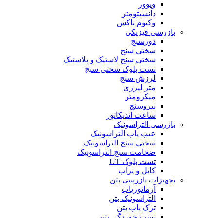
ویوور
دانسیتومتر
وکیوم باکس
بازرسی فیزیکی
دورسنج
سختی سنج
سختی سنج لاستیک و پلاستیک
تست بلوک سختی سنج
لرزش سنج
متر لیزری
میکرومتر
نیروسنج
ساعت اندیکاتور
بازرسی التراسونیک
عیب یاب التراسونیک
سختی سنج التراسونیک
ضخامت سنج التراسونیک
تست بلوک UT
کابل و پراب
تجهیزات بازرسی بتن
آرماتوریاب
التراسونیک بتن
ترک یاب بتن
تست خوردگی بتن