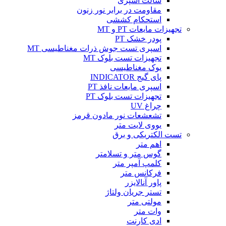
سالت اسپری
مقاومت در برابر نور زنون
استحکام کششی
تجهیزات مایعات PT و MT
پودر خشک PT
اسپری تست جوش ذرات مغناطیسی MT
تجهیزات تست بلوک MT
یوک مغناطیسی
پای گیج INDICATOR
اسپری مایعات نافذ PT
تجهیزات تست بلوک PT
چراغ UV
تشعشعات نور مادون قرمز
یووی لایت متر
تست الکتریکی و برق
اهم متر
گوس متر و تسلامتر
کلمپ آمپر متر
فرکانس متر
پاور آنالایزر
تستر جریان ولتاژ
مولتی متر
وات متر
ادی کارنت