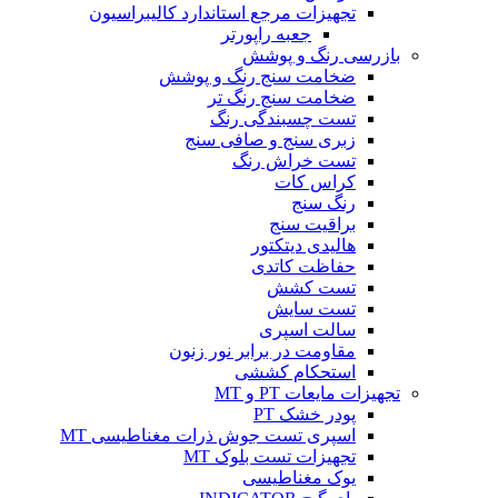
تجهیزات مرجع استاندارد کالیبراسیون
جعبه راپورتر
بازرسی رنگ و پوشش
ضخامت سنج رنگ و پوشش
ضخامت سنج رنگ تر
تست چسبندگی رنگ
زبری سنج و صافی سنج
تست خراش رنگ
کراس کات
رنگ سنج
براقیت سنج
هالیدی دیتکتور
حفاظت کاتدی
تست کشش
تست سایش
سالت اسپری
مقاومت در برابر نور زنون
استحکام کششی
تجهیزات مایعات PT و MT
پودر خشک PT
اسپری تست جوش ذرات مغناطیسی MT
تجهیزات تست بلوک MT
یوک مغناطیسی