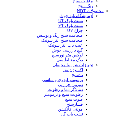
براقیت سنج
رنگ سنج
محصولات NDT
آزمایشگاه پایه جوش
تست بلوک UT
تست بلوک VT
چراغ UV
ضخامت سنج رنگ و پوشش
ضخامت سنج التراسونیک
عیب یاب التراسونیک
گیج بازرسی جوش
لوکس متر نورسنج
یوک مغناطیسی
تجهیزات شرایط محیطی
اکسیژن متر
بادسنج
ترمومتر لیزری و تماسی
دوربین حرارتی
دیتالاگر دما و رطوبت
رطوبت سنج و ترمومتر
صوت سنج
فشارسنج
مولتی فانکشن
نشت یاب گاز