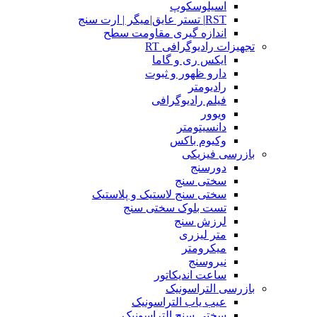
اسیلوسکوپ
RST| تستر عایق|میگر | ارت سنج
اندازه گیری مقاومت سطح
تجهیزات رادیوگرافی RT
ایکس ری و گاما
دارو ظهور و ثبوت
رادیومتر
فیلم رادیوگرافی
ویوور
دانسیتومتر
وکیوم باکس
بازرسی فیزیکی
دورسنج
سختی سنج
سختی سنج لاستیک و پلاستیک
تست بلوک سختی سنج
لرزش سنج
متر لیزری
میکرومتر
نیروسنج
ساعت اندیکاتور
بازرسی التراسونیک
عیب یاب التراسونیک
سختی سنج التراسونیک