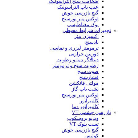
ضخامت سنج التراسونیک
عیب یاب التراسونیک
گیج بازرسی جوش
لوکس متر نورسنج
یوک مغناطیسی
تجهیزات شرایط محیطی
اکسیژن متر
بادسنج
ترمومتر لیزری و تماسی
دوربین حرارتی
دیتالاگر دما و رطوبت
رطوبت سنج و ترمومتر
صوت سنج
فشارسنج
مولتی فانکشن
نشت یاب گاز
لوکس متر نورسنج
کالیبراتور
کالیبراتور دما
بازرسی چشمی VT
ویدیو بروسکوپ
تست بلوک VT
گیج بازرسی جوش
کولیس