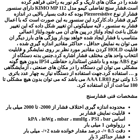
شده را در مکان های تاریک و کم نور به راحتی فراهم کرده
است.فشار سنج تفاضلی کیمو مدل KIMO MP 112 دارای سنسور
فشار از نوع Piezoresistive بوده که دقت بسیار بالایی در اندازه
گیری فشار داد.کارکرد این سنسور به این صورت است که با اعمال
فشار به سنسور ، لایه سیلیکونی آن تغییر شکل داده که این تغییر
شکل باعث ایجاد ولتاژ در پین های آن می شود.ولتاژ اعمالی
متناسب با فشار ایجاد شده خواهد بود.از ویژگی های بارز دیگر ان
می توان به نمایش حداقل ، حداکثر مقادیر اندازه گیری شده ،
قابلیت HOLD کردن مقادیر مورد نظر بر روی نمایشگر و قابلیت
انتخاب واحد های مختلف فشار اشاره کرد.جنس بدنه دستگاه از
نوع ABS بوده و با داشتن استاندارد حفاظتی IP54 بدون هیچ گونه
مشکلی می توان این دستگاه را در مکان های صنعتی ، آزمایشگاهی
و … استفاده کرد.جهت استفاده از دستگاه نیاز به چهار عدد باتری
1.5 ولتی نوع AAA LR03 می باشد که می توان بدون هیچ مشکلی تا
180 ساعت از آن استفاده کرد.
مشخصات فنی فشارسنج
محدوده اندازه گیری اختلاف فشار از 2000- تا 2000 میلی بار
قابلیت نمایش فشار بر
اساس kPA ، inWg ، mbar ، mmHg ، PSI ، bar
رزولوشن 1 میلی بار
دقت 0.5 +/- درصد مقدار خوانده شده 2+/- میلی بار
فشار حداکثر 3 بار