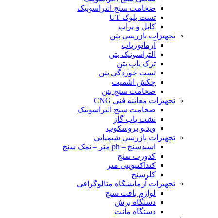
ضخامت سنج التراسونیک
تست بلوک UT
کابل و پراب
تجهیزات بازرسی بتن
آرماتوریاب
التراسونیک بتن
ترک یاب بتن
تست خوردگی بتن
چکش اشمیت
ضخامت سنج بتن
تجهیزات معاینه فنی CNG
ضخامت سنج التراسونیک
نشت یاب گاز
ویدیو بروسکوپ
تجهیزات بازرسی شیمیایی
اسیدسنج – ph متر – نمک سنج
کدورت سنج
کنداکتیویتی متر
کلرسنج
تجهیزات آزمایشگاه متالوگرافی
لوازم بافت سنج
دستگاه برش
دستگاه مانت