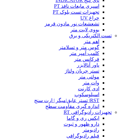
پای گیج INDICATOR
اسپری مایعات نافذ PT
تجهیزات تست بلوک PT
چراغ UV
تشعشعات نور مادون قرمز
یووی لایت متر
تست الکتریکی و برق
اهم متر
گوس متر و تسلامتر
کلمپ آمپر متر
فرکانس متر
پاور آنالایزر
تستر جریان ولتاژ
مولتی متر
وات متر
ادی کارنت
اسیلوسکوپ
RST| تستر عایق|میگر | ارت سنج
اندازه گیری مقاومت سطح
تجهیزات رادیوگرافی RT
ایکس ری و گاما
دارو ظهور و ثبوت
رادیومتر
فیلم رادیوگرافی