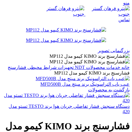
منو
تماس
بزرگنمایی تصویر
خانه
خدمات
محصولات NDT
تجهیزات شرایط محیطی
فشارسنج
فشارسنج برند KIMO کیمو مدل MP112
عیب یاب التراسونیک برند میتچ مدل MFD500B
بازگشت به محصولات
دستگاه سنجش فشار تفاضلی جریان هوا برند TESTO تستو مدل
420
فشارسنج برند KIMO کیمو مدل