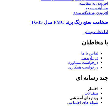
افزودن به مقایسه
مشاهده سریع
افزودن به علاقه مندی
ضخامت سنج رنگ برند FMC مدل TG35
اطلاعات بیشتر
با مخاطبان
تماس با ما
دربـاره مـا
درخواست مشاوره
درخواست همکاری
چند رسانه ای
اخـبـار
مـقـالات
ویدئوهای آموزشی
شبکه های اجتماعی