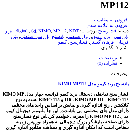
MP112
افزودن به مقایسه
افزودن به علاقه مندی
دسته:
فشارسنج
برچسب:
NDT
,
MP112
,
KIMO
,
fgj
,
digindt
,
ابزار
بازرسی
,
ابزار دقیق
,
ابزار صنعتی
,
بادسنج
,
بازرسی صنعتی
,
پترو
فرهان
,
فرهان گستر
,
فشارسنج
,
کیمو
اشتراک گذاری:
توضیحات
نظرات (0)
توضیحات
بادسنج برند کیمو مدل KIMO MP112
فشار سنج تفاضلی دیجیتال برند کیمو فرانسه چهار مدل KIMO MP
110 ، KIMO MP 111 ، KIMO 112 و KIMO 115 بسته به نوع
کانکشن ، رنج اندازه گیری و نمایش بر اساس واحد های مختلف
دارای مدل های مختلفی می باشند.در این جا مانومتر دیجیتال کیمو
مدل KIMO MP 112 را معرفی خواهیم کرد.این نوع فشارسنج
دارای صفحه نمایشگر بزرگ دیجیتالی به همراه نور پس زمینه
شفافی است که امکان اندازه گیری و مشاهده مقادیر اندازه گیری