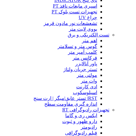
پای گیج INDICATOR
اسپری مایعات نافذ PT
تجهیزات تست بلوک PT
چراغ UV
تشعشعات نور مادون قرمز
یووی لایت متر
تست الکتریکی و برق
اهم متر
گوس متر و تسلامتر
کلمپ آمپر متر
فرکانس متر
پاور آنالایزر
تستر جریان ولتاژ
مولتی متر
وات متر
ادی کارنت
اسیلوسکوپ
RST| تستر عایق|میگر | ارت سنج
اندازه گیری مقاومت سطح
تجهیزات رادیوگرافی RT
ایکس ری و گاما
دارو ظهور و ثبوت
رادیومتر
فیلم رادیوگرافی