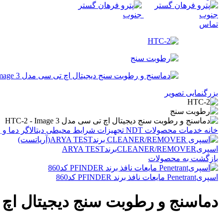
تماس
بزرگنمایی تصویر
خانه
خدمات
محصولات NDT
تجهیزات شرایط محیطی
دیتالاگر دما 
اسپریCLEANER/REMOVERبرندARYA TEST
بازگشت به محصولات
اسپریPenetrant مایعات نافذ برند PFINDER کد860
دماسنج و رطوبت سنج دیجیتال اچ تی 