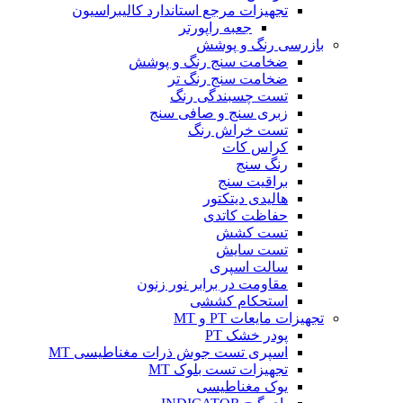
تجهیزات مرجع استاندارد کالیبراسیون
جعبه راپورتر
بازرسی رنگ و پوشش
ضخامت سنج رنگ و پوشش
ضخامت سنج رنگ تر
تست چسبندگی رنگ
زبری سنج و صافی سنج
تست خراش رنگ
کراس کات
رنگ سنج
براقیت سنج
هالیدی دیتکتور
حفاظت کاتدی
تست کشش
تست سایش
سالت اسپری
مقاومت در برابر نور زنون
استحکام کششی
تجهیزات مایعات PT و MT
پودر خشک PT
اسپری تست جوش ذرات مغناطیسی MT
تجهیزات تست بلوک MT
یوک مغناطیسی