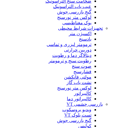
ضخامت سنج التراسونیک
عیب یاب التراسونیک
گیج بازرسی جوش
لوکس متر نورسنج
یوک مغناطیسی
تجهیزات شرایط محیطی
اکسیژن متر
بادسنج
ترمومتر لیزری و تماسی
دوربین حرارتی
دیتالاگر دما و رطوبت
رطوبت سنج و ترمومتر
صوت سنج
فشارسنج
مولتی فانکشن
نشت یاب گاز
لوکس متر نورسنج
کالیبراتور
کالیبراتور دما
بازرسی چشمی VT
ویدیو بروسکوپ
تست بلوک VT
گیج بازرسی جوش
کولیس