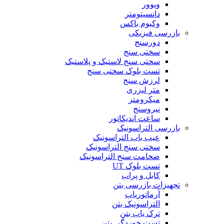
ویوور
دانسیتومتر
وکیوم باکس
بازرسی فیزیکی
دورسنج
سختی سنج
سختی سنج لاستیک و پلاستیک
تست بلوک سختی سنج
لرزش سنج
متر لیزری
میکرومتر
نیروسنج
ساعت اندیکاتور
بازرسی التراسونیک
عیب یاب التراسونیک
سختی سنج التراسونیک
ضخامت سنج التراسونیک
تست بلوک UT
کابل و پراب
تجهیزات بازرسی بتن
آرماتوریاب
التراسونیک بتن
ترک یاب بتن
تست خوردگی بتن