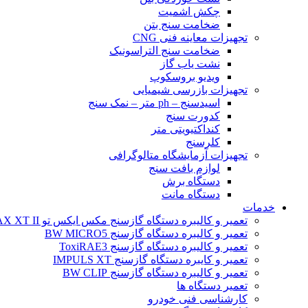
چکش اشمیت
ضخامت سنج بتن
تجهیزات معاینه فنی CNG
ضخامت سنج التراسونیک
نشت یاب گاز
ویدیو بروسکوپ
تجهیزات بازرسی شیمیایی
اسیدسنج – ph متر – نمک سنج
کدورت سنج
کنداکتیویتی متر
کلرسنج
تجهیزات آزمایشگاه متالوگرافی
لوازم بافت سنج
دستگاه برش
دستگاه مانت
خدمات
تعمیر و کالیبره دستگاه گازسنج مکس ایکس تو BW MAX XT II
تعمیر و کالیبره دستگاه گازسنج BW MICRO5
تعمیر و کالیبره دستگاه گازسنج ToxiRAE3
تعمیر و کایبره دستگاه گازسنج IMPULS XT
تعمیر و کالیبره دستگاه گازسنج BW CLIP
تعمیر دستگاه ها
کارشناسی فنی خودرو