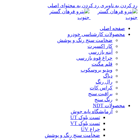
رد کردن به ناوبری
رد کردن به محتوای اصلی
صفحه اصلی
محصولات کارشناسی خودرو
ضخامت سنج رنگ و پوشش
کار اکسپرت
آینه بازرسی
چراغ قوه بازرسی
قلم مگنت
ویدیو بروسکوپ
دیاگ
رال رنگ
کراس کات
براقیت سنج
رنگ سنج
محصولات NDT
آزمایشگاه پایه جوش
تست بلوک UT
تست بلوک VT
چراغ UV
ضخامت سنج رنگ و پوشش