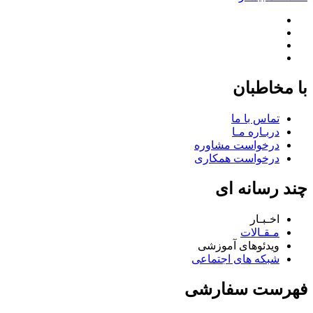
با مخاطبان
تماس با ما
دربـاره مـا
درخواست مشاوره
درخواست همکاری
چند رسانه ای
اخـبـار
مـقـالات
ویدئوهای آموزشی
شبکه های اجتماعی
فهرست سفارشی