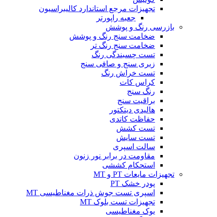
تجهیزات مرجع استاندارد کالیبراسیون
جعبه راپورتر
بازرسی رنگ و پوشش
ضخامت سنج رنگ و پوشش
ضخامت سنج رنگ تر
تست چسبندگی رنگ
زبری سنج و صافی سنج
تست خراش رنگ
کراس کات
رنگ سنج
براقیت سنج
هالیدی دیتکتور
حفاظت کاتدی
تست کشش
تست سایش
سالت اسپری
مقاومت در برابر نور زنون
استحکام کششی
تجهیزات مایعات PT و MT
پودر خشک PT
اسپری تست جوش ذرات مغناطیسی MT
تجهیزات تست بلوک MT
یوک مغناطیسی