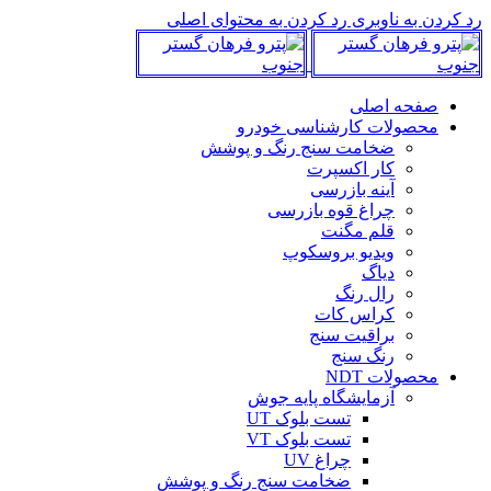
رد کردن به ناوبری
رد کردن به محتوای اصلی
صفحه اصلی
محصولات کارشناسی خودرو
ضخامت سنج رنگ و پوشش
کار اکسپرت
آینه بازرسی
چراغ قوه بازرسی
قلم مگنت
ویدیو بروسکوپ
دیاگ
رال رنگ
کراس کات
براقیت سنج
رنگ سنج
محصولات NDT
آزمایشگاه پایه جوش
تست بلوک UT
تست بلوک VT
چراغ UV
ضخامت سنج رنگ و پوشش