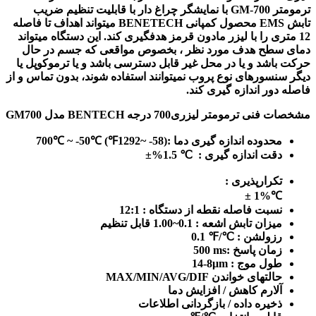
ترمومتر
GM-700
با نمایشگر چراغ دار با قابلیت تنظیم ضریب
تابش
EMS
محصول کمپانی
BENETECH
میتواند اهداف تا فاصله
12 متری را با لیزر مادون قرمز هدفگیری کند. این دستگاه میتواند
دمای سطح هدف مورد نظر ، بخصوص مواقعی که جسم در حال
حرکت باشد و یا در محل غیر قابل دسترسی باشد و یا ترموکوپل یا
دیگر سنسورهای نوع پروب نمیتوانند استفاده شوند، بدون تماس و از
فاصله دور اندازه گیری کند.
مشخصات فنی ترمومتر لیزری700 درجه BENTECH مدل GM700
محدوده اندازه گیری دما :(58- ~1292℉) ℃50- ~ ℃700
دقت اندازه گیری : ℃ 1.5%±
تکرارپذیری :
℃1% ±
نسبت فاصله نقطه از دستگاه : 12:1
میزان تابش اشعه : 0.1~1.00 قابل تنظیم
رزولشن : ℃/℉ 0.1
زمان پاسخ :
ms
500
طول موج :
μm
8-14
حالتهای خواندن
MAX/MIN/AVG/DIF
آلارم کاهش / افزایش دما
ذخیره داده / بازگردانی اطلاعات