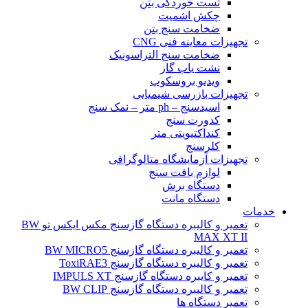
تست خوردگی بتن
چکش اشمیت
ضخامت سنج بتن
تجهیزات معاینه فنی CNG
ضخامت سنج التراسونیک
نشت یاب گاز
ویدیو بروسکوپ
تجهیزات بازرسی شیمیایی
اسیدسنج – ph متر – نمک سنج
کدورت سنج
کنداکتیویتی متر
کلرسنج
تجهیزات آزمایشگاه متالوگرافی
لوازم بافت سنج
دستگاه برش
دستگاه مانت
خدمات
تعمیر و کالیبره دستگاه گازسنج مکس ایکس تو BW
MAX XT II
تعمیر و کالیبره دستگاه گازسنج BW MICRO5
تعمیر و کالیبره دستگاه گازسنج ToxiRAE3
تعمیر و کایبره دستگاه گازسنج IMPULS XT
تعمیر و کالیبره دستگاه گازسنج BW CLIP
تعمیر دستگاه ها