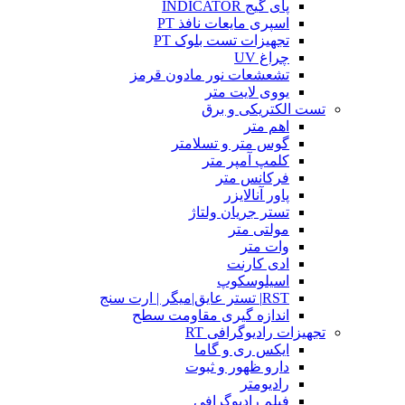
پای گیج INDICATOR
اسپری مایعات نافذ PT
تجهیزات تست بلوک PT
چراغ UV
تشعشعات نور مادون قرمز
یووی لایت متر
تست الکتریکی و برق
اهم متر
گوس متر و تسلامتر
کلمپ آمپر متر
فرکانس متر
پاور آنالایزر
تستر جریان ولتاژ
مولتی متر
وات متر
ادی کارنت
اسیلوسکوپ
RST| تستر عایق|میگر | ارت سنج
اندازه گیری مقاومت سطح
تجهیزات رادیوگرافی RT
ایکس ری و گاما
دارو ظهور و ثبوت
رادیومتر
فیلم رادیوگرافی