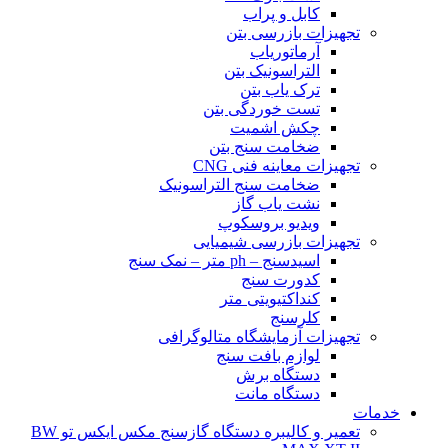
کابل و پراب
تجهیزات بازرسی بتن
آرماتوریاب
التراسونیک بتن
ترک یاب بتن
تست خوردگی بتن
چکش اشمیت
ضخامت سنج بتن
تجهیزات معاینه فنی CNG
ضخامت سنج التراسونیک
نشت یاب گاز
ویدیو بروسکوپ
تجهیزات بازرسی شیمیایی
اسیدسنج – ph متر – نمک سنج
کدورت سنج
کنداکتیویتی متر
کلرسنج
تجهیزات آزمایشگاه متالوگرافی
لوازم بافت سنج
دستگاه برش
دستگاه مانت
خدمات
تعمیر و کالیبره دستگاه گازسنج مکس ایکس تو BW