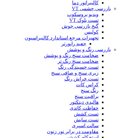
کالیبراتور دما
بازرسی چشمی VT
ویدیو بروسکوپ
تست بلوک VT
گیج بازرسی جوش
کولیس
تجهیزات مرجع استاندارد کالیبراسیون
جعبه راپورتر
بازرسی رنگ و پوشش
ضخامت سنج رنگ و پوشش
ضخامت سنج رنگ تر
تست چسبندگی رنگ
زبری سنج و صافی سنج
تست خراش رنگ
کراس کات
رنگ سنج
براقیت سنج
هالیدی دیتکتور
حفاظت کاتدی
تست کشش
تست سایش
سالت اسپری
مقاومت در برابر نور زنون
استحکام کششی