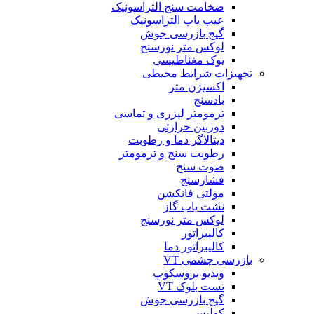
ضخامت سنج التراسونیک
عیب یاب التراسونیک
گیج بازرسی جوش
لوکس متر نورسنج
یوک مغناطیسی
تجهیزات شرایط محیطی
اکسیژن متر
بادسنج
ترمومتر لیزری و تماسی
دوربین حرارتی
دیتالاگر دما و رطوبت
رطوبت سنج و ترمومتر
صوت سنج
فشارسنج
مولتی فانکشن
نشت یاب گاز
لوکس متر نورسنج
کالیبراتور
کالیبراتور دما
بازرسی چشمی VT
ویدیو بروسکوپ
تست بلوک VT
گیج بازرسی جوش
کولیس