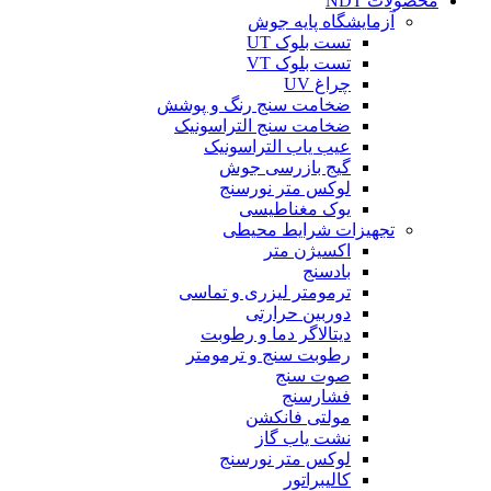
محصولات NDT
آزمایشگاه پایه جوش
تست بلوک UT
تست بلوک VT
چراغ UV
ضخامت سنج رنگ و پوشش
ضخامت سنج التراسونیک
عیب یاب التراسونیک
گیج بازرسی جوش
لوکس متر نورسنج
یوک مغناطیسی
تجهیزات شرایط محیطی
اکسیژن متر
بادسنج
ترمومتر لیزری و تماسی
دوربین حرارتی
دیتالاگر دما و رطوبت
رطوبت سنج و ترمومتر
صوت سنج
فشارسنج
مولتی فانکشن
نشت یاب گاز
لوکس متر نورسنج
کالیبراتور