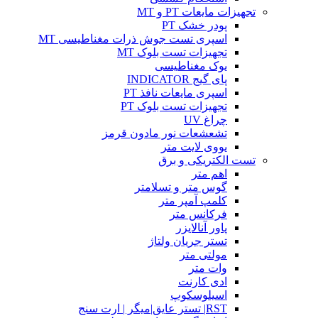
تجهیزات مایعات PT و MT
پودر خشک PT
اسپری تست جوش ذرات مغناطیسی MT
تجهیزات تست بلوک MT
یوک مغناطیسی
پای گیج INDICATOR
اسپری مایعات نافذ PT
تجهیزات تست بلوک PT
چراغ UV
تشعشعات نور مادون قرمز
یووی لایت متر
تست الکتریکی و برق
اهم متر
گوس متر و تسلامتر
کلمپ آمپر متر
فرکانس متر
پاور آنالایزر
تستر جریان ولتاژ
مولتی متر
وات متر
ادی کارنت
اسیلوسکوپ
RST| تستر عایق|میگر | ارت سنج