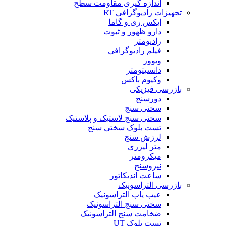
اندازه گیری مقاومت سطح
تجهیزات رادیوگرافی RT
ایکس ری و گاما
دارو ظهور و ثبوت
رادیومتر
فیلم رادیوگرافی
ویوور
دانسیتومتر
وکیوم باکس
بازرسی فیزیکی
دورسنج
سختی سنج
سختی سنج لاستیک و پلاستیک
تست بلوک سختی سنج
لرزش سنج
متر لیزری
میکرومتر
نیروسنج
ساعت اندیکاتور
بازرسی التراسونیک
عیب یاب التراسونیک
سختی سنج التراسونیک
ضخامت سنج التراسونیک
تست بلوک UT