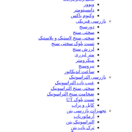
ویوور
دانسیتومتر
وکیوم باکس
بازرسی فیزیکی
دورسنج
سختی سنج
سختی سنج لاستیک و پلاستیک
تست بلوک سختی سنج
لرزش سنج
متر لیزری
میکرومتر
نیروسنج
ساعت اندیکاتور
بازرسی التراسونیک
عیب یاب التراسونیک
سختی سنج التراسونیک
ضخامت سنج التراسونیک
تست بلوک UT
کابل و پراب
تجهیزات بازرسی بتن
آرماتوریاب
التراسونیک بتن
ترک یاب بتن