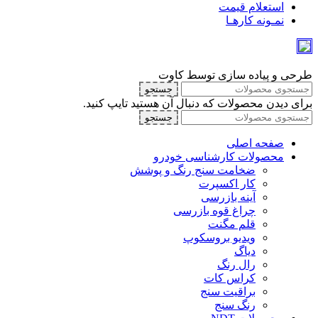
استعلام قیمت
نمـونه کارهـا
طرحی و پیاده سازی توسط کاوت
جستجو
برای دیدن محصولات که دنبال آن هستید تایپ کنید.
جستجو
صفحه اصلی
محصولات کارشناسی خودرو
ضخامت سنج رنگ و پوشش
کار اکسپرت
آینه بازرسی
چراغ قوه بازرسی
قلم مگنت
ویدیو بروسکوپ
دیاگ
رال رنگ
کراس کات
براقیت سنج
رنگ سنج