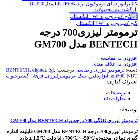
کالیبراتور دمای ترموکوپل برند LUTRON مدلTC-920
بازگشت به محصولات
گیج کمبریج برند TWI انگلستان
ترمومتر لیزری700 درجه
BENTECH مدل GM700
افزودن به مقایسه
افزودن به علاقه مندی
دسته:
ترمومتر لیزری و تماسی
برچسب:
,
fgj
,
digindt
,
BENTECH
NDT
,
gm700
,
ابزاردقیق
,
بنتک
,
ترمومترلیزری
,
فرهان گسترجنوب
اشتراک گذاری:
توضیحات
نظرات (0)
توضیحات
ترمومتر لیزری تفنگی 700 درجه برند BENTECH مدل GM700
ترمومتر لیزری700 درجه BENTECH مدل GM700 قابلیت اندازه
گیری دما در محدوده ℃50- ~ ℃700 رابا دقت ℃1.5 ± دارد.