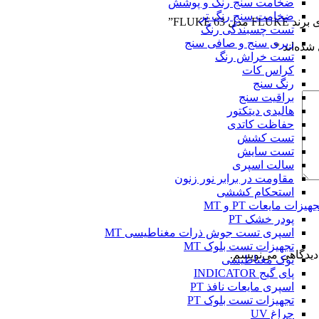
ضخامت سنج رنگ و پوشش
ضخامت سنج رنگ تر
FLUKE ”
تست چسبندگی رنگ
زبری سنج و صافی سنج
شده‌اند
*
تست خراش رنگ
کراس کات
رنگ سنج
براقیت سنج
هالیدی دیتکتور
حفاظت کاتدی
تست کشش
تست سایش
سالت اسپری
مقاومت در برابر نور زنون
استحکام کششی
هیزات مایعات PT و MT
پودر خشک PT
اسپری تست جوش ذرات مغناطیسی MT
تجهیزات تست بلوک MT
دیدگاهی می‌نویسم.
یوک مغناطیسی
پای گیج INDICATOR
اسپری مایعات نافذ PT
تجهیزات تست بلوک PT
چراغ UV