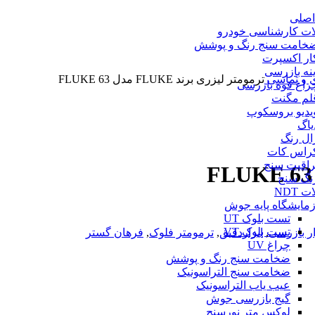
اصلی
ت کارشناسی خودرو
خامت سنج رنگ و پوشش
ار اکسپرت
ینه بازرسی
ی و تماسی
ترمومتر لیزری برند FLUKE مدل FLUKE 63
راغ قوه بازرسی
لم مگنت
یدیو بروسکوپ
یاگ
ال رنگ
راس کات
راقیت سنج
نگ سنج
NDT
زمایشگاه پایه جوش
تست بلوک UT
تست بلوک VT
ار بازرسی
,
ابزاردقیق
,
ترمومتر فلوک
,
فرهان گستر
چراغ UV
ضخامت سنج رنگ و پوشش
ضخامت سنج التراسونیک
عیب یاب التراسونیک
گیج بازرسی جوش
لوکس متر نورسنج