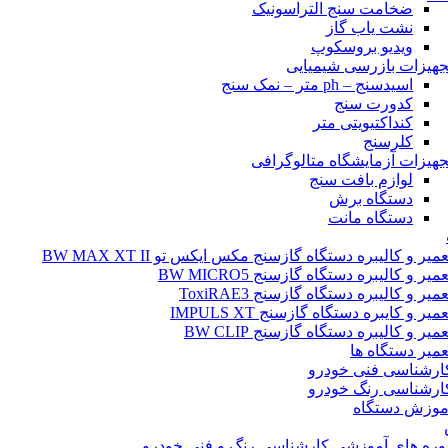
ضخامت سنج التراسونیک
نشت یاب گاز
ویدیو بروسکوپ
جهیزات بازرسی شیمیایی
اسیدسنج – ph متر – نمک سنج
کدورت سنج
کنداکتیویتی متر
کلرسنج
جهیزات آزمایشگاه متالوگرافی
لوازم بافت سنج
دستگاه برش
دستگاه مانت
عمیر و کالیبره دستگاه گازسنج مکس ایکس تو BW MAX XT II
عمیر و کالیبره دستگاه گازسنج BW MICRO5
عمیر و کالیبره دستگاه گازسنج ToxiRAE3
عمیر و کایبره دستگاه گازسنج IMPULS XT
عمیر و کالیبره دستگاه گازسنج BW CLIP
عمیر دستگاه ها
ارشناسی فنی خودرو
ارشناسی رنگ خودرو
موزش دستگاه
وره های آموزشی کارشناسی رنگ و فنی خودرو