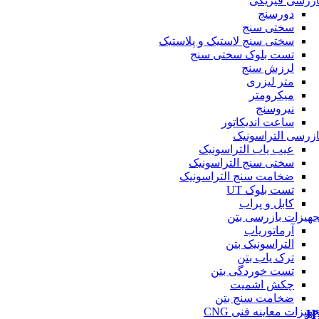
ازرسی فیزیکی
دورسنج
سختی سنج
سختی سنج لاستیک و پلاستیک
تست بلوک سختی سنج
لرزش سنج
متر لیزری
میکرومتر
نیروسنج
ساعت اندیکاتور
ازرسی التراسونیک
عیب یاب التراسونیک
سختی سنج التراسونیک
ضخامت سنج التراسونیک
تست بلوک UT
کابل و پراب
جهیزات بازرسی بتن
آرماتوریاب
التراسونیک بتن
ترک یاب بتن
تست خوردگی بتن
چکش اشمیت
ضخامت سنج بتن
جهیزات معاینه فنی CNG