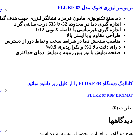
ترمومتر لیزری فلوک مدل FLUKE 63
ت
دماسنج تکنولوژی مادون قرمز با نشانگر لیزری جهت هدف گذ
اندازه گیری دما در محدوده 32- تا 535 درجه سانتی گراد
اندازه گیری غیرتماسی با فاصله کانونی 1:12
طراحی مقاوم و با ایمنی بالا
مناسب سنجش دما در شرایط سخت و نقاط دور از دسترس
دارای دقت بالا 1% و تکرارپذیری 0.5%
صفحه نمایش با نور پس زمینه و نمایش دمای حداکثری
کاتالوگ دستگاه FLUKE 63 را از فایل زیر دانلود نمائید.
ب
FLUKE 63 PDF-DIGINDT
نظرات (0)
دیدگاهها
ب
هیچ دیدگاهی برای این محصول نوشته نشده است.