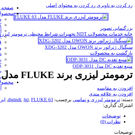
رد کردن به ناوبری
رد کردن به محتوای اصلی
صفحه 
محصولا
ض
ک
بزرگنمایی تصویر
آ
خانه
خدمات
محصولات NDT
تجهیزات شرایط محیطی
ترمومتر لیزر
چ
ق
سیگنال ژنراتور برند OWON مدل XDG-3202
و
بازگشت به محصولات
د
ر
ک
منبع تغذیه DC مدل ODP-3031
ب
ترمومتر لیزری برند FLUKE مدل FLUKE 63
ر
محصولات 
آ
افزودن به مقایسه
افزودن به علاقه مندی
دسته:
ترمومتر لیزری و تماسی
برچسب:
FLUKE 63
,
fgj
,
digindt
,
ابز
اشتراک گذاری:
توضیحات
نظرات (0)
توضیحات