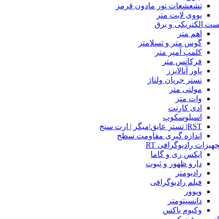
تشعشعات نور مادون قرمز
یووی لایت متر
ست الکتریکی و برق
اهم متر
گوس متر و تسلامتر
کلمپ آمپر متر
فرکانس متر
پاور آنالایزر
تستر جریان ولتاژ
مولتی متر
وات متر
ادی کارنت
اسیلوسکوپ
RST| تستر عایق|میگر | ارت سنج
اندازه گیری مقاومت سطح
جهیزات رادیوگرافی RT
ایکس ری و گاما
دارو ظهور و ثبوت
رادیومتر
فیلم رادیوگرافی
ویوور
دانسیتومتر
وکیوم باکس