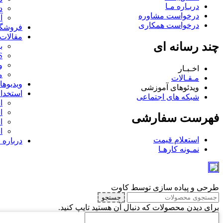
دربـاره مـا
د
درخواست مشاوره
آ
درخواست همکاری
فروشگا
مقالات
چند رسانه ای
ب
MS
و
اخـبـار
م
مـقـالات
ویدیوه
ویدئوهای آموزشی
استخدا
شبکه های اجتماعی
ا
ا
فهرست سفارشی
ا
ا
استعلام قیمت
درباره 
نمـونه کارهـا
طرحی و پیاده سازی توسط کاوت
جستجو
برای دیدن محصولات که دنبال آن هستید تایپ کنید.