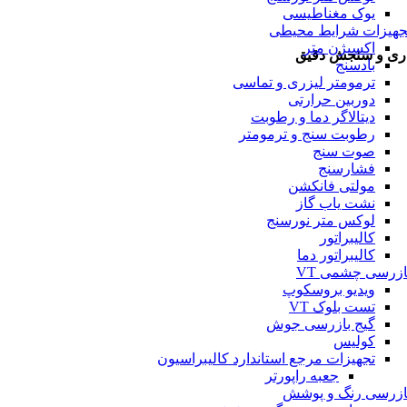
یوک مغناطیسی
جهیزات شرایط محیطی
اکسیژن متر
اری و سنجش دقیق
بادسنج
ترمومتر لیزری و تماسی
دوربین حرارتی
دیتالاگر دما و رطوبت
رطوبت سنج و ترمومتر
صوت سنج
فشارسنج
مولتی فانکشن
نشت یاب گاز
لوکس متر نورسنج
کالیبراتور
کالیبراتور دما
ازرسی چشمی VT
ویدیو بروسکوپ
تست بلوک VT
گیج بازرسی جوش
کولیس
تجهیزات مرجع استاندارد کالیبراسیون
جعبه راپورتر
ازرسی رنگ و پوشش