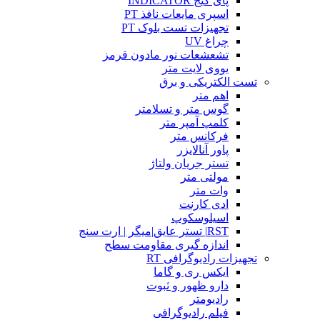
پای گیج INDICATOR
اسپری مایعات نافذ PT
تجهیزات تست بلوک PT
چراغ UV
تشعشعات نور مادون قرمز
یووی لایت متر
تست الکتریکی و برق
اهم متر
گوس متر و تسلامتر
کلمپ آمپر متر
فرکانس متر
پاور آنالایزر
تستر جریان ولتاژ
مولتی متر
وات متر
ادی کارنت
اسیلوسکوپ
RST| تستر عایق|میگر | ارت سنج
اندازه گیری مقاومت سطح
تجهیزات رادیوگرافی RT
ایکس ری و گاما
دارو ظهور و ثبوت
رادیومتر
فیلم رادیوگرافی