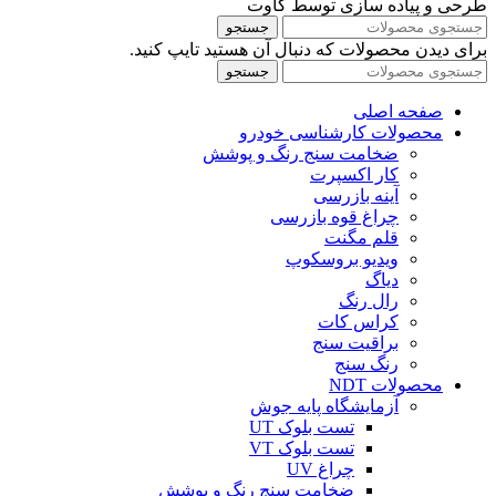
طرحی و پیاده سازی توسط کاوت
جستجو
برای دیدن محصولات که دنبال آن هستید تایپ کنید.
جستجو
صفحه اصلی
محصولات کارشناسی خودرو
ضخامت سنج رنگ و پوشش
کار اکسپرت
آینه بازرسی
چراغ قوه بازرسی
قلم مگنت
ویدیو بروسکوپ
دیاگ
رال رنگ
کراس کات
براقیت سنج
رنگ سنج
محصولات NDT
آزمایشگاه پایه جوش
تست بلوک UT
تست بلوک VT
چراغ UV
ضخامت سنج رنگ و پوشش