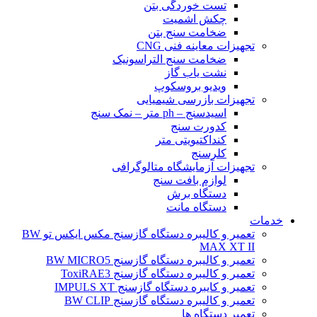
تست خوردگی بتن
چکش اشمیت
ضخامت سنج بتن
تجهیزات معاینه فنی CNG
ضخامت سنج التراسونیک
نشت یاب گاز
ویدیو بروسکوپ
تجهیزات بازرسی شیمیایی
اسیدسنج – ph متر – نمک سنج
کدورت سنج
کنداکتیویتی متر
کلرسنج
تجهیزات آزمایشگاه متالوگرافی
لوازم بافت سنج
دستگاه برش
دستگاه مانت
خدمات
تعمیر و کالیبره دستگاه گازسنج مکس ایکس تو BW
MAX XT II
تعمیر و کالیبره دستگاه گازسنج BW MICRO5
تعمیر و کالیبره دستگاه گازسنج ToxiRAE3
تعمیر و کایبره دستگاه گازسنج IMPULS XT
تعمیر و کالیبره دستگاه گازسنج BW CLIP
تعمیر دستگاه ها