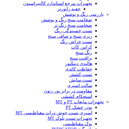
تجهیزات مرجع استاندارد کالیبراسیون
جعبه راپورتر
بازرسی رنگ و پوشش
ضخامت سنج رنگ و پوشش
ضخامت سنج رنگ تر
تست چسبندگی رنگ
زبری سنج و صافی سنج
تست خراش رنگ
کراس کات
رنگ سنج
براقیت سنج
هالیدی دیتکتور
حفاظت کاتدی
تست کشش
تست سایش
سالت اسپری
مقاومت در برابر نور زنون
استحکام کششی
تجهیزات مایعات PT و MT
پودر خشک PT
اسپری تست جوش ذرات مغناطیسی MT
تجهیزات تست بلوک MT
یوک مغناطیسی