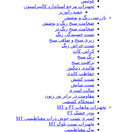
کولیس
تجهیزات مرجع استاندارد کالیبراسیون
جعبه راپورتر
بازرسی رنگ و پوشش
ضخامت سنج رنگ و پوشش
ضخامت سنج رنگ تر
تست چسبندگی رنگ
زبری سنج و صافی سنج
تست خراش رنگ
کراس کات
رنگ سنج
براقیت سنج
هالیدی دیتکتور
حفاظت کاتدی
تست کشش
تست سایش
سالت اسپری
مقاومت در برابر نور زنون
استحکام کششی
تجهیزات مایعات PT و MT
پودر خشک PT
اسپری تست جوش ذرات مغناطیسی MT
تجهیزات تست بلوک MT
یوک مغناطیسی