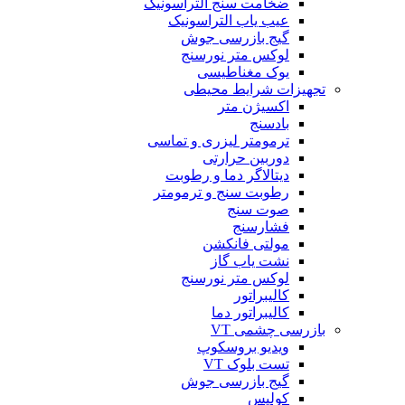
ضخامت سنج التراسونیک
عیب یاب التراسونیک
گیج بازرسی جوش
لوکس متر نورسنج
یوک مغناطیسی
تجهیزات شرایط محیطی
اکسیژن متر
بادسنج
ترمومتر لیزری و تماسی
دوربین حرارتی
دیتالاگر دما و رطوبت
رطوبت سنج و ترمومتر
صوت سنج
فشارسنج
مولتی فانکشن
نشت یاب گاز
لوکس متر نورسنج
کالیبراتور
کالیبراتور دما
بازرسی چشمی VT
ویدیو بروسکوپ
تست بلوک VT
گیج بازرسی جوش
کولیس