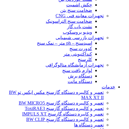
چکش اشمیت
ضخامت سنج بتن
تجهیزات معاینه فنی CNG
ضخامت سنج التراسونیک
نشت یاب گاز
ویدیو بروسکوپ
تجهیزات بازرسی شیمیایی
اسیدسنج – ph متر – نمک سنج
کدورت سنج
کنداکتیویتی متر
کلرسنج
تجهیزات آزمایشگاه متالوگرافی
لوازم بافت سنج
دستگاه برش
دستگاه مانت
خدمات
تعمیر و کالیبره دستگاه گازسنج مکس ایکس تو BW
MAX XT II
تعمیر و کالیبره دستگاه گازسنج BW MICRO5
تعمیر و کالیبره دستگاه گازسنج ToxiRAE3
تعمیر و کایبره دستگاه گازسنج IMPULS XT
تعمیر و کالیبره دستگاه گازسنج BW CLIP
تعمیر دستگاه ها