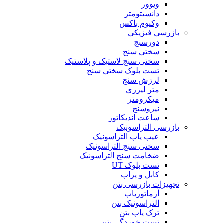
ویوور
دانسیتومتر
وکیوم باکس
بازرسی فیزیکی
دورسنج
سختی سنج
سختی سنج لاستیک و پلاستیک
تست بلوک سختی سنج
لرزش سنج
متر لیزری
میکرومتر
نیروسنج
ساعت اندیکاتور
بازرسی التراسونیک
عیب یاب التراسونیک
سختی سنج التراسونیک
ضخامت سنج التراسونیک
تست بلوک UT
کابل و پراب
تجهیزات بازرسی بتن
آرماتوریاب
التراسونیک بتن
ترک یاب بتن
تست خوردگی بتن