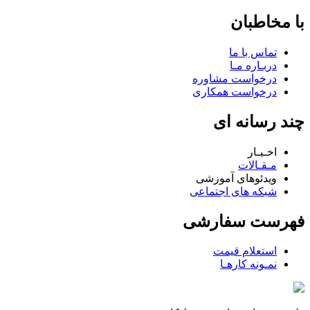
با مخاطبان
تماس با ما
دربـاره مـا
درخواست مشاوره
درخواست همکاری
چند رسانه ای
اخـبـار
مـقـالات
ویدئوهای آموزشی
شبکه های اجتماعی
فهرست سفارشی
استعلام قیمت
نمـونه کارهـا