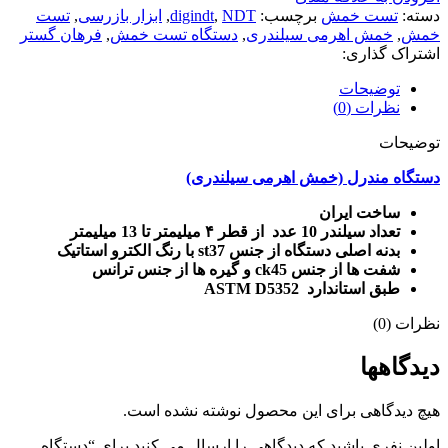
دسته:
تست خمش
برچسب:
NDT
,
digindt
,
ابزار بازرسی
,
تست
خمش
,
خمش اهرمی سیلندری
,
دستگاه تست خمش
,
فرهان گستر
اشتراک گذاری:
توضیحات
نظرات (0)
توضیحات
دستگاه مندرل (خمش اهرمی سیلندری)
ساخت ایران
تعداد سیلندر 10 عدد از قطر ۴ میلیمتر تا 13 میلیمتر
بدنه اصلی دستگاه از جنس st37 با رنگ الکترو استاتیک
شفت ها از جنس ck45 و گیره ها از جنس ترانس
طبق استاندارد ASTM D5352
نظرات (0)
دیدگاهها
هیچ دیدگاهی برای این محصول نوشته نشده است.
اولین نفری باشید که دیدگاهی را ارسال می کنید برای “دستگاه