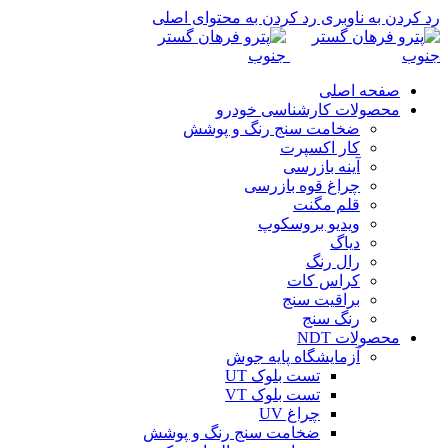
رد کردن به ناوبری
رد کردن به محتوای اصلی
صفحه اصلی
محصولات کارشناسی خودرو
ضخامت سنج رنگ و پوشش
کار اکسپرت
آینه بازرسی
چراغ قوه بازرسی
قلم مگنت
ویدیو بروسکوپ
دیاگ
رال رنگ
کراس کات
براقیت سنج
رنگ سنج
محصولات NDT
آزمایشگاه پایه جوش
تست بلوک UT
تست بلوک VT
چراغ UV
ضخامت سنج رنگ و پوشش