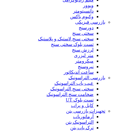
ویوور
دانسیتومتر
وکیوم باکس
بازرسی فیزیکی
دورسنج
سختی سنج
سختی سنج لاستیک و پلاستیک
تست بلوک سختی سنج
لرزش سنج
متر لیزری
میکرومتر
نیروسنج
ساعت اندیکاتور
بازرسی التراسونیک
عیب یاب التراسونیک
سختی سنج التراسونیک
ضخامت سنج التراسونیک
تست بلوک UT
کابل و پراب
تجهیزات بازرسی بتن
آرماتوریاب
التراسونیک بتن
ترک یاب بتن