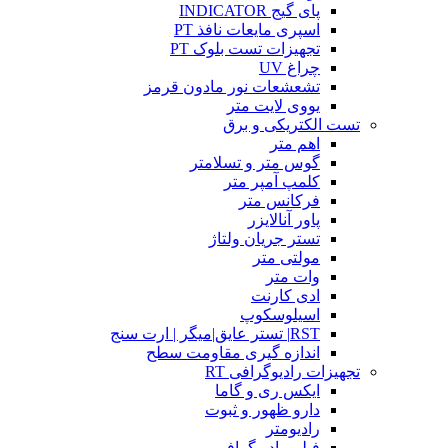
پای گیج INDICATOR
اسپری مایعات نافذ PT
تجهیزات تست بلوک PT
چراغ UV
تشعشعات نور مادون قرمز
یووی لایت متر
تست الکتریکی و برق
اهم متر
گوس متر و تسلامتر
کلمپ آمپر متر
فرکانس متر
پاور آنالایزر
تستر جریان ولتاژ
مولتی متر
وات متر
ادی کارنت
اسیلوسکوپ
RST| تستر عایق|میگر | ارت سنج
اندازه گیری مقاومت سطح
تجهیزات رادیوگرافی RT
ایکس ری و گاما
دارو ظهور و ثبوت
رادیومتر
فیلم رادیوگرافی