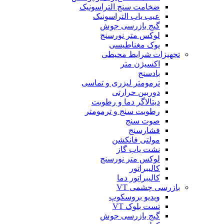
ضخامت سنج التراسونیک
عیب یاب التراسونیک
گیج بازرسی جوش
لوکس متر نورسنج
یوک مغناطیسی
تجهیزات شرایط محیطی
اکسیژن متر
بادسنج
ترمومتر لیزری و تماسی
دوربین حرارتی
دیتالاگر دما و رطوبت
رطوبت سنج و ترمومتر
صوت سنج
فشارسنج
مولتی فانکشن
نشت یاب گاز
لوکس متر نورسنج
کالیبراتور
کالیبراتور دما
بازرسی چشمی VT
ویدیو بروسکوپ
تست بلوک VT
گیج بازرسی جوش