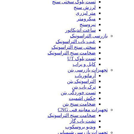
تست بلوک سختی سنج
لرزش سنج
متر لیزری
میکرومتر
نیروسنج
ساعت اندیکاتور
بازرسی التراسونیک
عیب یاب التراسونیک
سختی سنج التراسونیک
ضخامت سنج التراسونیک
تست بلوک UT
کابل و پراب
تجهیزات بازرسی بتن
آرماتوریاب
التراسونیک بتن
ترک یاب بتن
تست خوردگی بتن
چکش اشمیت
ضخامت سنج بتن
تجهیزات معاینه فنی CNG
ضخامت سنج التراسونیک
نشت یاب گاز
ویدیو بروسکوپ
تجهیزات بازرسی شیمیایی