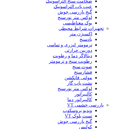
ضخامت سنج التراسونیک
عیب یاب التراسونیک
گیج بازرسی جوش
لوکس متر نورسنج
یوک مغناطیسی
تجهیزات شرایط محیطی
اکسیژن متر
بادسنج
ترمومتر لیزری و تماسی
دوربین حرارتی
دیتالاگر دما و رطوبت
رطوبت سنج و ترمومتر
صوت سنج
فشارسنج
مولتی فانکشن
نشت یاب گاز
لوکس متر نورسنج
کالیبراتور
کالیبراتور دما
بازرسی چشمی VT
ویدیو بروسکوپ
تست بلوک VT
گیج بازرسی جوش
کولیس