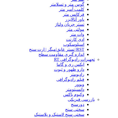
گوس متر و تسلامتر
کلمپ آمپر متر
فرکانس متر
پاور آنالایزر
تستر جریان ولتاژ
مولتی متر
وات متر
ادی کارنت
اسیلوسکوپ
RST| تستر عایق|میگر | ارت سنج
اندازه گیری مقاومت سطح
تجهیزات رادیوگرافی RT
ایکس ری و گاما
دارو ظهور و ثبوت
رادیومتر
فیلم رادیوگرافی
ویوور
دانسیتومتر
وکیوم باکس
بازرسی فیزیکی
دورسنج
سختی سنج
سختی سنج لاستیک و پلاستیک