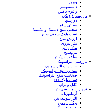
ویوور
دانسیتومتر
وکیوم باکس
بازرسی فیزیکی
دورسنج
سختی سنج
سختی سنج لاستیک و پلاستیک
تست بلوک سختی سنج
لرزش سنج
متر لیزری
میکرومتر
نیروسنج
ساعت اندیکاتور
بازرسی التراسونیک
عیب یاب التراسونیک
سختی سنج التراسونیک
ضخامت سنج التراسونیک
تست بلوک UT
کابل و پراب
تجهیزات بازرسی بتن
آرماتوریاب
التراسونیک بتن
ترک یاب بتن
تست خوردگی بتن