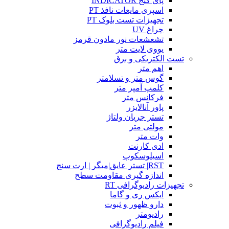
پای گیج INDICATOR
اسپری مایعات نافذ PT
تجهیزات تست بلوک PT
چراغ UV
تشعشعات نور مادون قرمز
یووی لایت متر
تست الکتریکی و برق
اهم متر
گوس متر و تسلامتر
کلمپ آمپر متر
فرکانس متر
پاور آنالایزر
تستر جریان ولتاژ
مولتی متر
وات متر
ادی کارنت
اسیلوسکوپ
RST| تستر عایق|میگر | ارت سنج
اندازه گیری مقاومت سطح
تجهیزات رادیوگرافی RT
ایکس ری و گاما
دارو ظهور و ثبوت
رادیومتر
فیلم رادیوگرافی