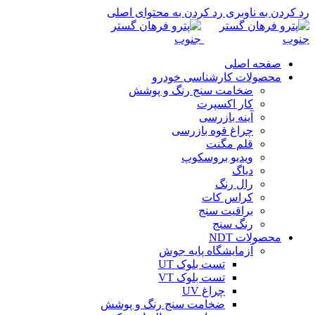
رد کردن به ناوبری
رد کردن به محتوای اصلی
صفحه اصلی
محصولات کارشناسی خودرو
ضخامت سنج رنگ و پوشش
کار اکسپرت
آینه بازرسی
چراغ قوه بازرسی
قلم مگنت
ویدیو بروسکوپ
دیاگ
رال رنگ
کراس کات
براقیت سنج
رنگ سنج
محصولات NDT
آزمایشگاه پایه جوش
تست بلوک UT
تست بلوک VT
چراغ UV
ضخامت سنج رنگ و پوشش