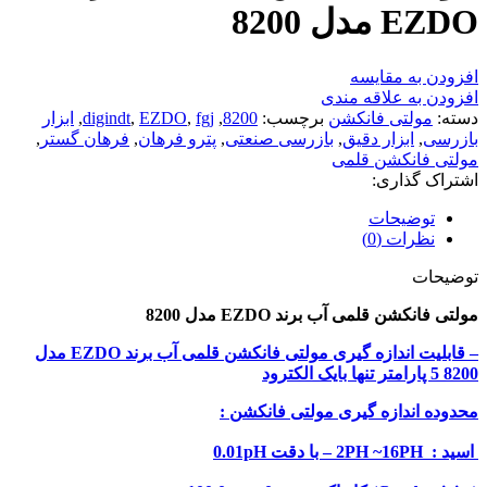
EZDO مدل 8200
افزودن به مقایسه
افزودن به علاقه مندی
دسته:
مولتی فانکشن
برچسب:
8200
,
fgj
,
EZDO
,
digindt
,
ابزار
بازرسی
,
ابزار دقیق
,
بازرسی صنعتی
,
پترو فرهان
,
فرهان گستر
,
مولتی فانکشن قلمی
اشتراک گذاری:
توضیحات
نظرات (0)
توضیحات
مولتی فانکشن قلمی آب برند EZDO مدل 8200
– قابلیت اندازه گیری مولتی فانکشن قلمی آب برند EZDO مدل
8200 5 پارامتر تنها بایک الکترود
محدوده اندازه گیری مولتی فانکشن :
اسید : 2PH ~16PH – با دقت 0.01pH