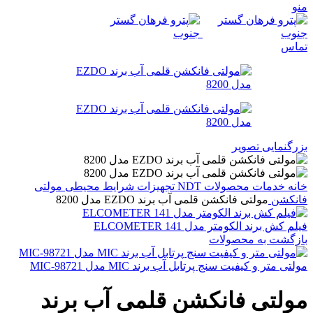
منو
تماس
بزرگنمایی تصویر
خانه
خدمات
محصولات NDT
تجهیزات شرایط محیطی
مولتی
فانکشن
مولتی فانکشن قلمی آب برند EZDO مدل 8200
فیلم کش برند الکومتر مدل ELCOMETER 141
بازگشت به محصولات
مولتی متر و کیفیت سنج پرتابل آب برند MIC مدل MIC-98721
مولتی فانکشن قلمی آب برند