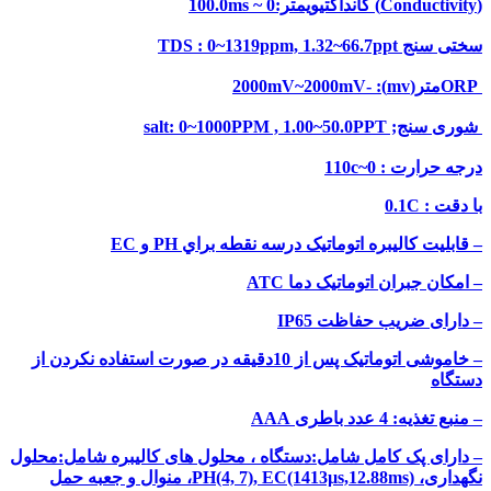
(Conductivity) کانداکتیویمتر:0 ~ 100.0ms
سختی سنج TDS : 0~1319ppm, 1.32~66.7ppt
ORPمتر(mv): -2000mV~2000mV
شوری سنج; salt: 0~1000PPM , 1.00~50.0PPT
درجه حرارت : 0~110c
با دقت : 0.1C
– قابلیت کاليبره اتوماتیک درسه نقطه براي PH و EC
– امکان جبران اتوماتیک دما ATC
– دارای ضریب حفاظت IP65
– خاموشی اتوماتیک پس از 10دقیقه در صورت استفاده نکردن از
دستگاه
– منبع تغذیه: 4 عدد باطری AAA
– دارای پک کامل شامل:دستگاه ، محلول های کالیبره شامل:محلول
نگهداری، PH(4, 7), EC(1413µs,12.88ms)، منوال و جعبه حمل