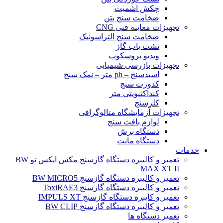
چکش اشمیت
ضخامت سنج بتن
تجهیزات معاینه فنی CNG
ضخامت سنج التراسونیک
نشت یاب گاز
ویدیو بروسکوپ
تجهیزات بازرسی شیمیایی
اسیدسنج – ph متر – نمک سنج
کدورت سنج
کنداکتیویتی متر
کلرسنج
تجهیزات آزمایشگاه متالوگرافی
لوازم بافت سنج
دستگاه برش
دستگاه مانت
خدمات
تعمیر و کالیبره دستگاه گازسنج مکس ایکس تو BW
MAX XT II
تعمیر و کالیبره دستگاه گازسنج BW MICRO5
تعمیر و کالیبره دستگاه گازسنج ToxiRAE3
تعمیر و کایبره دستگاه گازسنج IMPULS XT
تعمیر و کالیبره دستگاه گازسنج BW CLIP
تعمیر دستگاه ها