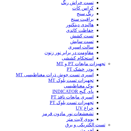
تست خراش رنگ
کراس کات
رنگ سنج
براقیت سنج
هالیدی دیتکتور
حفاظت کاتدی
تست کشش
تست سایش
سالت اسپری
مقاومت در برابر نور زنون
استحکام کششی
تجهیزات مایعات PT و MT
پودر خشک PT
اسپری تست جوش ذرات مغناطیسی MT
تجهیزات تست بلوک MT
یوک مغناطیسی
پای گیج INDICATOR
اسپری مایعات نافذ PT
تجهیزات تست بلوک PT
چراغ UV
تشعشعات نور مادون قرمز
یووی لایت متر
تست الکتریکی و برق
اهم متر