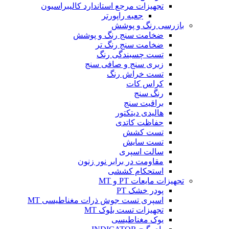
تجهیزات مرجع استاندارد کالیبراسیون
جعبه راپورتر
بازرسی رنگ و پوشش
ضخامت سنج رنگ و پوشش
ضخامت سنج رنگ تر
تست چسبندگی رنگ
زبری سنج و صافی سنج
تست خراش رنگ
کراس کات
رنگ سنج
براقیت سنج
هالیدی دیتکتور
حفاظت کاتدی
تست کشش
تست سایش
سالت اسپری
مقاومت در برابر نور زنون
استحکام کششی
تجهیزات مایعات PT و MT
پودر خشک PT
اسپری تست جوش ذرات مغناطیسی MT
تجهیزات تست بلوک MT
یوک مغناطیسی