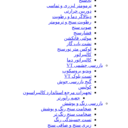
بادسنج
ترمومتر لیزری و تماسی
دوربین حرارتی
دیتالاگر دما و رطوبت
رطوبت سنج و ترمومتر
صوت سنج
فشارسنج
مولتی فانکشن
نشت یاب گاز
لوکس متر نورسنج
کالیبراتور
کالیبراتور دما
بازرسی چشمی VT
ویدیو بروسکوپ
تست بلوک VT
گیج بازرسی جوش
کولیس
تجهیزات مرجع استاندارد کالیبراسیون
جعبه راپورتر
بازرسی رنگ و پوشش
ضخامت سنج رنگ و پوشش
ضخامت سنج رنگ تر
تست چسبندگی رنگ
زبری سنج و صافی سنج