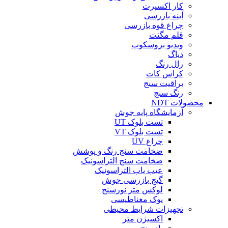
کار اکسپرت
آینه بازرسی
چراغ قوه بازرسی
قلم مگنت
ویدیو بروسکوپ
دیاگ
رال رنگ
کراس کات
براقیت سنج
رنگ سنج
محصولات NDT
آزمایشگاه پایه جوش
تست بلوک UT
تست بلوک VT
چراغ UV
ضخامت سنج رنگ و پوشش
ضخامت سنج التراسونیک
عیب یاب التراسونیک
گیج بازرسی جوش
لوکس متر نورسنج
یوک مغناطیسی
تجهیزات شرایط محیطی
اکسیژن متر