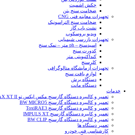
چکش اشمیت
ضخامت سنج بتن
تجهیزات معاینه فنی CNG
ضخامت سنج التراسونیک
نشت یاب گاز
ویدیو بروسکوپ
تجهیزات بازرسی شیمیایی
اسیدسنج – ph متر – نمک سنج
کدورت سنج
کنداکتیویتی متر
کلرسنج
تجهیزات آزمایشگاه متالوگرافی
لوازم بافت سنج
دستگاه برش
دستگاه مانت
خدمات
تعمیر و کالیبره دستگاه گازسنج مکس ایکس تو BW MAX XT II
تعمیر و کالیبره دستگاه گازسنج BW MICRO5
تعمیر و کالیبره دستگاه گازسنج ToxiRAE3
تعمیر و کایبره دستگاه گازسنج IMPULS XT
تعمیر و کالیبره دستگاه گازسنج BW CLIP
تعمیر دستگاه ها
کارشناسی فنی خودرو