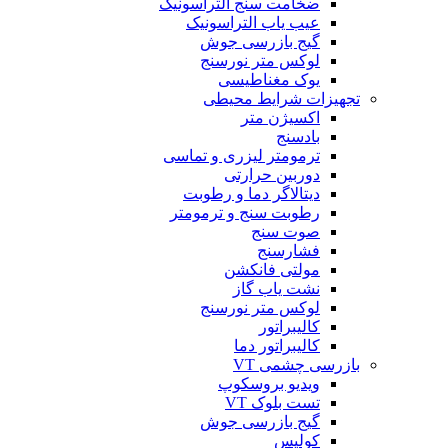
ضخامت سنج التراسونیک
عیب یاب التراسونیک
گیج بازرسی جوش
لوکس متر نورسنج
یوک مغناطیسی
تجهیزات شرایط محیطی
اکسیژن متر
بادسنج
ترمومتر لیزری و تماسی
دوربین حرارتی
دیتالاگر دما و رطوبت
رطوبت سنج و ترمومتر
صوت سنج
فشارسنج
مولتی فانکشن
نشت یاب گاز
لوکس متر نورسنج
کالیبراتور
کالیبراتور دما
بازرسی چشمی VT
ویدیو بروسکوپ
تست بلوک VT
گیج بازرسی جوش
کولیس