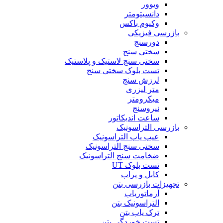
ویوور
دانسیتومتر
وکیوم باکس
بازرسی فیزیکی
دورسنج
سختی سنج
سختی سنج لاستیک و پلاستیک
تست بلوک سختی سنج
لرزش سنج
متر لیزری
میکرومتر
نیروسنج
ساعت اندیکاتور
بازرسی التراسونیک
عیب یاب التراسونیک
سختی سنج التراسونیک
ضخامت سنج التراسونیک
تست بلوک UT
کابل و پراب
تجهیزات بازرسی بتن
آرماتوریاب
التراسونیک بتن
ترک یاب بتن
تست خوردگی بتن