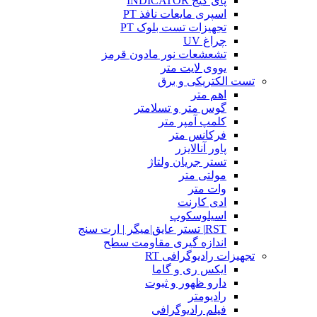
پای گیج INDICATOR
اسپری مایعات نافذ PT
تجهیزات تست بلوک PT
چراغ UV
تشعشعات نور مادون قرمز
یووی لایت متر
تست الکتریکی و برق
اهم متر
گوس متر و تسلامتر
کلمپ آمپر متر
فرکانس متر
پاور آنالایزر
تستر جریان ولتاژ
مولتی متر
وات متر
ادی کارنت
اسیلوسکوپ
RST| تستر عایق|میگر | ارت سنج
اندازه گیری مقاومت سطح
تجهیزات رادیوگرافی RT
ایکس ری و گاما
دارو ظهور و ثبوت
رادیومتر
فیلم رادیوگرافی