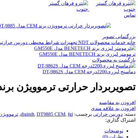
تماس
بزرگنمایی تصویر
خانه
خدمات
محصولات NDT
تجهیزات شرایط محیطی
دوربین حرارت
ترمومتر لیزری برند BENETECH مدل GM550E
بازگشت به محصولات
دماسنج لیزری2200درجه CEM مدل DT-9862S
تصویربردار حرارتی ترموویژن برند CEM مدل T-9885
افزودن به مقایسه
افزودن به علاقه مندی
دسته:
دوربین حرارتی
برچسب:
fgj
,
DT9885 CEM
,
digindt
,
ترموویژن
اشتراک گذاری:
توضیحات
نظرات (0)