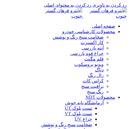
رد کردن به ناوبری
رد کردن به محتوای اصلی
صفحه اصلی
محصولات کارشناسی خودرو
ضخامت سنج رنگ و پوشش
کار اکسپرت
آینه بازرسی
چراغ قوه بازرسی
قلم مگنت
ویدیو بروسکوپ
دیاگ
رال رنگ
کراس کات
براقیت سنج
رنگ سنج
محصولات NDT
آزمایشگاه پایه جوش
تست بلوک UT
تست بلوک VT
چراغ UV
ضخامت سنج رنگ و پوشش