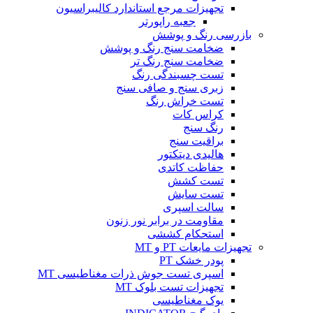
تجهیزات مرجع استاندارد کالیبراسیون
جعبه راپورتر
بازرسی رنگ و پوشش
ضخامت سنج رنگ و پوشش
ضخامت سنج رنگ تر
تست چسبندگی رنگ
زبری سنج و صافی سنج
تست خراش رنگ
کراس کات
رنگ سنج
براقیت سنج
هالیدی دیتکتور
حفاظت کاتدی
تست کشش
تست سایش
سالت اسپری
مقاومت در برابر نور زنون
استحکام کششی
تجهیزات مایعات PT و MT
پودر خشک PT
اسپری تست جوش ذرات مغناطیسی MT
تجهیزات تست بلوک MT
یوک مغناطیسی