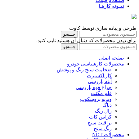
استعلام قیمت
نمـونه کارهـا
طرحی و پیاده سازی توسط کاوت
جستجو
برای دیدن محصولات که دنبال آن هستید تایپ کنید.
جستجو
صفحه اصلی
محصولات کارشناسی خودرو
ضخامت سنج رنگ و پوشش
کار اکسپرت
آینه بازرسی
چراغ قوه بازرسی
قلم مگنت
ویدیو بروسکوپ
دیاگ
رال رنگ
کراس کات
براقیت سنج
رنگ سنج
محصولات NDT