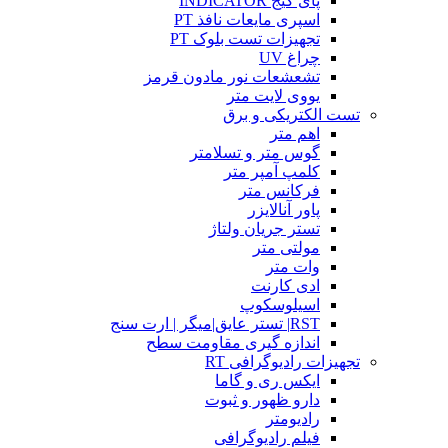
پای گیج INDICATOR
اسپری مایعات نافذ PT
تجهیزات تست بلوک PT
چراغ UV
تشعشعات نور مادون قرمز
یووی لایت متر
تست الکتریکی و برق
اهم متر
گوس متر و تسلامتر
کلمپ آمپر متر
فرکانس متر
پاور آنالایزر
تستر جریان ولتاژ
مولتی متر
وات متر
ادی کارنت
اسیلوسکوپ
RST| تستر عایق|میگر | ارت سنج
اندازه گیری مقاومت سطح
تجهیزات رادیوگرافی RT
ایکس ری و گاما
دارو ظهور و ثبوت
رادیومتر
فیلم رادیوگرافی