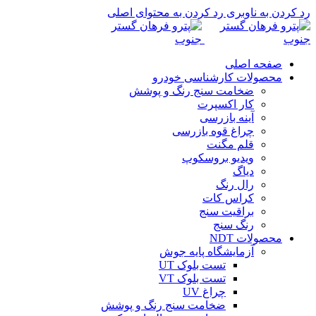
رد کردن به ناوبری
رد کردن به محتوای اصلی
صفحه اصلی
محصولات کارشناسی خودرو
ضخامت سنج رنگ و پوشش
کار اکسپرت
آینه بازرسی
چراغ قوه بازرسی
قلم مگنت
ویدیو بروسکوپ
دیاگ
رال رنگ
کراس کات
براقیت سنج
رنگ سنج
محصولات NDT
آزمایشگاه پایه جوش
تست بلوک UT
تست بلوک VT
چراغ UV
ضخامت سنج رنگ و پوشش