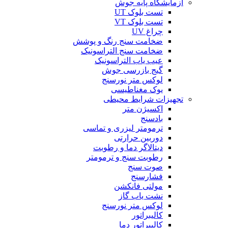
آزمایشگاه پایه جوش
تست بلوک UT
تست بلوک VT
چراغ UV
ضخامت سنج رنگ و پوشش
ضخامت سنج التراسونیک
عیب یاب التراسونیک
گیج بازرسی جوش
لوکس متر نورسنج
یوک مغناطیسی
تجهیزات شرایط محیطی
اکسیژن متر
بادسنج
ترمومتر لیزری و تماسی
دوربین حرارتی
دیتالاگر دما و رطوبت
رطوبت سنج و ترمومتر
صوت سنج
فشارسنج
مولتی فانکشن
نشت یاب گاز
لوکس متر نورسنج
کالیبراتور
کالیبراتور دما