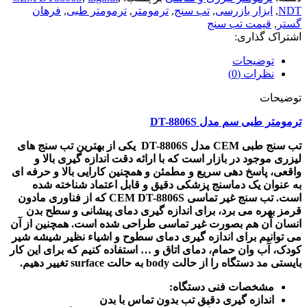
NDT
,
ابزار بازرسی
,
تب سنج
,
ترمومتر
,
ترمومتر طبی
,
فرهان
گستر
,
قیمت تب سنج
اشتراک گذاری:
توضیحات
نظرات (0)
توضیحات
ترمومتر طبی سم مدل DT-8806S
تب سنج طبی CEM مدل DT-8806S یکی از بهترین تب سنج های
لیزری موجود در بازار است که با ارائه دقت اندازه گیری بالا و
واقعی، پاسخ دهی سریع و مطمئن و همچنین کارایی بالا و حرفه ای
به عنوان یک دماسنج پزشکی دقیق و قابل اعتماد شناخته شده
است. تب سنج غیر تماسی CEM DT-8806S که از فناوری مادون
قرمز بهره می برد، برای اندازه گیری دمای پیشانی و سطح بدن
انسان آن هم بصورت غیر تماسی طراحی شده است. همچنین از آن
می توانیم برای اندازه گیری دمای سطوح و اشیاء نظیر شیشه شیر
کودک، آب وان حمام، دمای اتاق و … استفاده کنیم که برای این کار
بایستی مد دستگاه را از حالت body به حالت surface تغییر دهیم.
مشخصات فنی دستگاه:
اندازه گیری دقیق تب بدون تماس با بدن