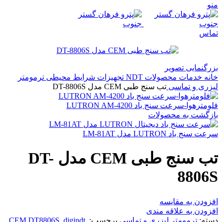
منو
تماس
بزرگنمایی تصویر
خانه
خدمات
محصولات NDT
تجهیزات شرایط محیطی
ترمومتر
لیزری و تماسی
تب سنج طبی CEM مدل DT-8806S
فلومترهوا-سرعت سنج باد LUTRON AM-4200
بازگشت به محصولات
سرعت سنج باد LUTRON مدل LM-81AT
تب سنج طبی CEM مدل DT-
8806S
افزودن به مقایسه
افزودن به علاقه مندی
دسته:
ترمومتر لیزری و تماسی
برچسب:
,
digindt
,
CEM DT8806S