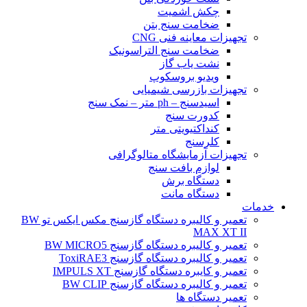
چکش اشمیت
ضخامت سنج بتن
تجهیزات معاینه فنی CNG
ضخامت سنج التراسونیک
نشت یاب گاز
ویدیو بروسکوپ
تجهیزات بازرسی شیمیایی
اسیدسنج – ph متر – نمک سنج
کدورت سنج
کنداکتیویتی متر
کلرسنج
تجهیزات آزمایشگاه متالوگرافی
لوازم بافت سنج
دستگاه برش
دستگاه مانت
خدمات
تعمیر و کالیبره دستگاه گازسنج مکس ایکس تو BW
MAX XT II
تعمیر و کالیبره دستگاه گازسنج BW MICRO5
تعمیر و کالیبره دستگاه گازسنج ToxiRAE3
تعمیر و کایبره دستگاه گازسنج IMPULS XT
تعمیر و کالیبره دستگاه گازسنج BW CLIP
تعمیر دستگاه ها