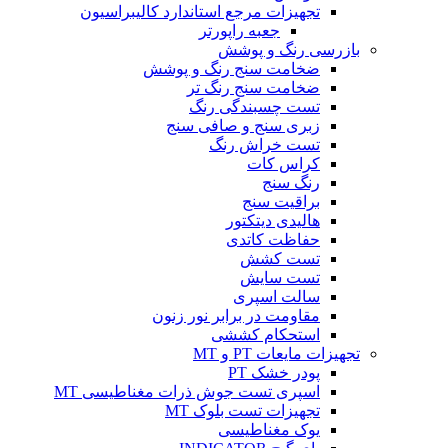
تجهیزات مرجع استاندارد کالیبراسیون
جعبه راپورتر
بازرسی رنگ و پوشش
ضخامت سنج رنگ و پوشش
ضخامت سنج رنگ تر
تست چسبندگی رنگ
زبری سنج و صافی سنج
تست خراش رنگ
کراس کات
رنگ سنج
براقیت سنج
هالیدی دیتکتور
حفاظت کاتدی
تست کشش
تست سایش
سالت اسپری
مقاومت در برابر نور زنون
استحکام کششی
تجهیزات مایعات PT و MT
پودر خشک PT
اسپری تست جوش ذرات مغناطیسی MT
تجهیزات تست بلوک MT
یوک مغناطیسی