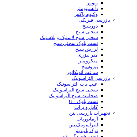
ویوور
دانسیتومتر
وکیوم باکس
بازرسی فیزیکی
دورسنج
سختی سنج
سختی سنج لاستیک و پلاستیک
تست بلوک سختی سنج
لرزش سنج
متر لیزری
میکرومتر
نیروسنج
ساعت اندیکاتور
بازرسی التراسونیک
عیب یاب التراسونیک
سختی سنج التراسونیک
ضخامت سنج التراسونیک
تست بلوک UT
کابل و پراب
تجهیزات بازرسی بتن
آرماتوریاب
التراسونیک بتن
ترک یاب بتن
تست خوردگی بتن