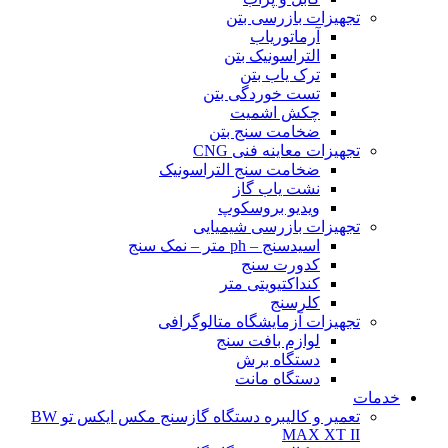
تجهیزات بازرسی بتن
آرماتوریاب
التراسونیک بتن
ترک یاب بتن
تست خوردگی بتن
چکش اشمیت
ضخامت سنج بتن
تجهیزات معاینه فنی CNG
ضخامت سنج التراسونیک
نشت یاب گاز
ویدیو بروسکوپ
تجهیزات بازرسی شیمیایی
اسیدسنج – ph متر – نمک سنج
کدورت سنج
کنداکتیویتی متر
کلرسنج
تجهیزات آزمایشگاه متالوگرافی
لوازم بافت سنج
دستگاه برش
دستگاه مانت
خدمات
تعمیر و کالیبره دستگاه گازسنج مکس ایکس تو BW
MAX XT II