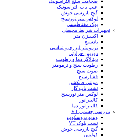
ضخامت سنج التراسونیک
عیب یاب التراسونیک
گیج بازرسی جوش
لوکس متر نورسنج
یوک مغناطیسی
تجهیزات شرایط محیطی
اکسیژن متر
بادسنج
ترمومتر لیزری و تماسی
دوربین حرارتی
دیتالاگر دما و رطوبت
رطوبت سنج و ترمومتر
صوت سنج
فشارسنج
مولتی فانکشن
نشت یاب گاز
لوکس متر نورسنج
کالیبراتور
کالیبراتور دما
بازرسی چشمی VT
ویدیو بروسکوپ
تست بلوک VT
گیج بازرسی جوش
کولیس