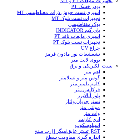
تجهیزات مایعات PT و MT
پودر خشک PT
اسپری تست جوش ذرات مغناطیسی MT
تجهیزات تست بلوک MT
یوک مغناطیسی
پای گیج INDICATOR
اسپری مایعات نافذ PT
تجهیزات تست بلوک PT
چراغ UV
تشعشعات نور مادون قرمز
یووی لایت متر
تست الکتریکی و برق
اهم متر
گوس متر و تسلامتر
کلمپ آمپر متر
فرکانس متر
پاور آنالایزر
تستر جریان ولتاژ
مولتی متر
وات متر
ادی کارنت
اسیلوسکوپ
RST| تستر عایق|میگر | ارت سنج
اندازه گیری مقاومت سطح