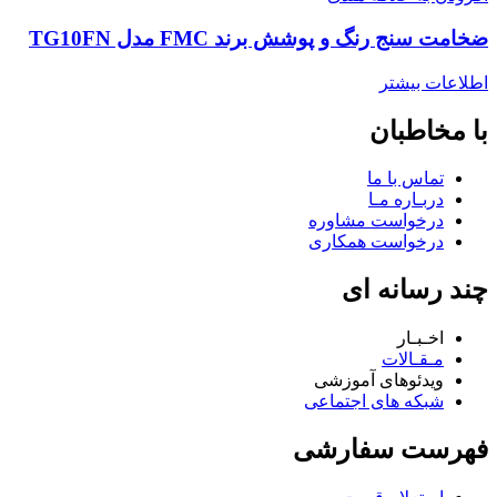
ضخامت سنج رنگ و پوشش برند FMC مدل TG10FN
اطلاعات بیشتر
با مخاطبان
تماس با ما
دربـاره مـا
درخواست مشاوره
درخواست همکاری
چند رسانه ای
اخـبـار
مـقـالات
ویدئوهای آموزشی
شبکه های اجتماعی
فهرست سفارشی