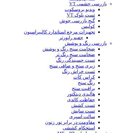
بازرسی چشمی VT
ویدیو بروسکوپ
تست بلوک VT
گیج بازرسی جوش
کولیس
تجهیزات مرجع استاندارد کالیبراسیون
جعبه راپورتر
بازرسی رنگ و پوشش
ضخامت سنج رنگ و پوشش
ضخامت سنج رنگ تر
تست چسبندگی رنگ
زبری سنج و صافی سنج
تست خراش رنگ
کراس کات
رنگ سنج
براقیت سنج
هالیدی دیتکتور
حفاظت کاتدی
تست کشش
تست سایش
سالت اسپری
مقاومت در برابر نور زنون
استحکام کششی