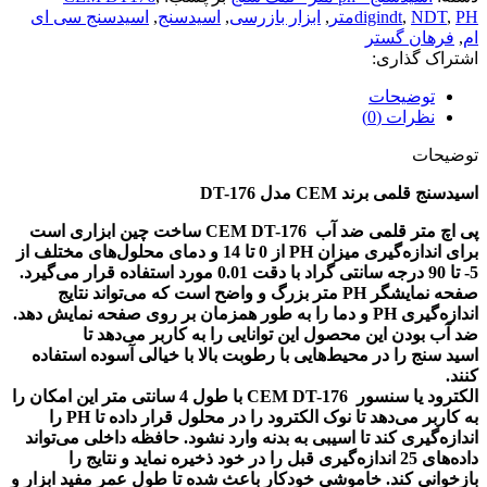
PHمتر
,
NDT
,
digindt
,
ابزار بازرسی
,
اسیدسنج
,
اسیدسنج سی ای
ام
,
فرهان گستر
اشتراک گذاری:
توضیحات
نظرات (0)
توضیحات
اسیدسنج قلمی برند CEM مدل DT-176
پی اچ متر قلمی ضد آب CEM DT-176 ساخت چین ابزاری است
برای اندازه‌گیری میزان PH از 0 تا 14 و دمای محلول‌های مختلف از
5- تا 90 درجه سانتی گراد با دقت 0.01 مورد استفاده قرار می‌گیرد.
صفحه نمایشگر PH متر بزرگ و واضح است که می‌تواند نتایج
اندازه‌گیری PH و دما را به طور همزمان بر روی صفحه نمایش دهد.
ضد آب بودن این محصول این توانایی را به کاربر می‌دهد تا
اسید سنج را در محیط‌هایی با رطوبت بالا با خیالی آسوده استفاده
کنند.
الکترود یا سنسور CEM DT-176 با طول 4 سانتی متر این امکان را
به کاربر می‌دهد تا نوک الکترود را در محلول قرار داده تا PH را
اندازه‌گیری کند تا اسیبی به بدنه وارد نشود. حافظه داخلی می‌تواند
داده‌های 25 اندازه‌گیری قبل را در خود ذخیره نماید و نتایج را
بازخوانی کند. خاموشی خودکار باعث شده تا طول عمر مفید ابزار و