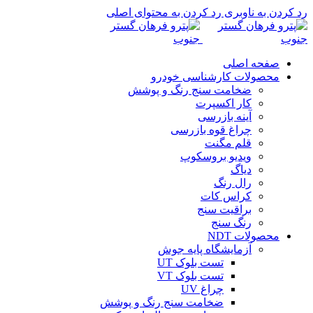
رد کردن به ناوبری
رد کردن به محتوای اصلی
صفحه اصلی
محصولات کارشناسی خودرو
ضخامت سنج رنگ و پوشش
کار اکسپرت
آینه بازرسی
چراغ قوه بازرسی
قلم مگنت
ویدیو بروسکوپ
دیاگ
رال رنگ
کراس کات
براقیت سنج
رنگ سنج
محصولات NDT
آزمایشگاه پایه جوش
تست بلوک UT
تست بلوک VT
چراغ UV
ضخامت سنج رنگ و پوشش