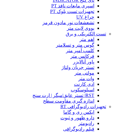
پای گیج INDICATOR
اسپری مایعات نافذ PT
تجهیزات تست بلوک PT
چراغ UV
تشعشعات نور مادون قرمز
یووی لایت متر
تست الکتریکی و برق
اهم متر
گوس متر و تسلامتر
کلمپ آمپر متر
فرکانس متر
پاور آنالایزر
تستر جریان ولتاژ
مولتی متر
وات متر
ادی کارنت
اسیلوسکوپ
RST| تستر عایق|میگر | ارت سنج
اندازه گیری مقاومت سطح
تجهیزات رادیوگرافی RT
ایکس ری و گاما
دارو ظهور و ثبوت
رادیومتر
فیلم رادیوگرافی