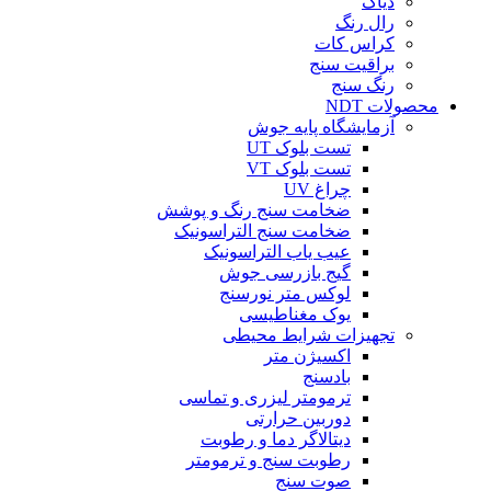
دیاگ
رال رنگ
کراس کات
براقیت سنج
رنگ سنج
محصولات NDT
آزمایشگاه پایه جوش
تست بلوک UT
تست بلوک VT
چراغ UV
ضخامت سنج رنگ و پوشش
ضخامت سنج التراسونیک
عیب یاب التراسونیک
گیج بازرسی جوش
لوکس متر نورسنج
یوک مغناطیسی
تجهیزات شرایط محیطی
اکسیژن متر
بادسنج
ترمومتر لیزری و تماسی
دوربین حرارتی
دیتالاگر دما و رطوبت
رطوبت سنج و ترمومتر
صوت سنج