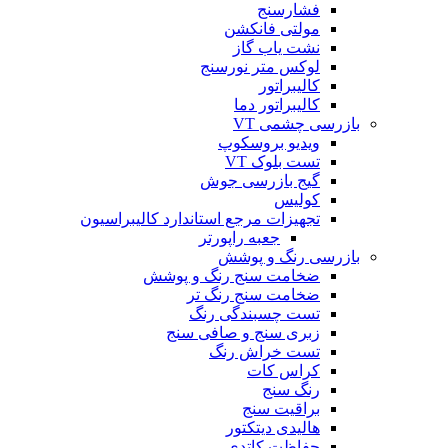
فشارسنج
مولتی فانکشن
نشت یاب گاز
لوکس متر نورسنج
کالیبراتور
کالیبراتور دما
بازرسی چشمی VT
ویدیو بروسکوپ
تست بلوک VT
گیج بازرسی جوش
کولیس
تجهیزات مرجع استاندارد کالیبراسیون
جعبه راپورتر
بازرسی رنگ و پوشش
ضخامت سنج رنگ و پوشش
ضخامت سنج رنگ تر
تست چسبندگی رنگ
زبری سنج و صافی سنج
تست خراش رنگ
کراس کات
رنگ سنج
براقیت سنج
هالیدی دیتکتور
حفاظت کاتدی