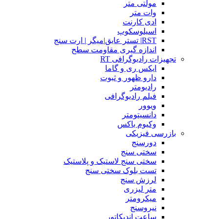
مولتی متر
وات متر
ادی کارنت
اسیلوسکوپ
RST| تستر عایق|میگر | ارت سنج
اندازه گیری مقاومت سطح
تجهیزات رادیوگرافی RT
ایکس ری و گاما
دارو ظهور و ثبوت
رادیومتر
فیلم رادیوگرافی
ویوور
دانسیتومتر
وکیوم باکس
بازرسی فیزیکی
دورسنج
سختی سنج
سختی سنج لاستیک و پلاستیک
تست بلوک سختی سنج
لرزش سنج
متر لیزری
میکرومتر
نیروسنج
ساعت اندیکاتور