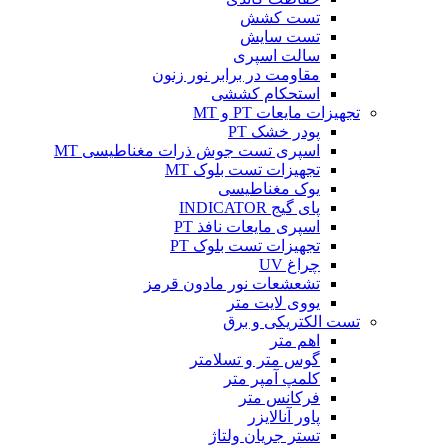
تست کشش
تست سایش
سالت اسپری
مقاومت در برابر نور زنون
استحکام کششی
تجهیزات مایعات PT و MT
پودر خشک PT
اسپری تست جوش ذرات مغناطیسی MT
تجهیزات تست بلوک MT
یوک مغناطیسی
پای گیج INDICATOR
اسپری مایعات نافذ PT
تجهیزات تست بلوک PT
چراغ UV
تشعشعات نور مادون قرمز
یووی لایت متر
تست الکتریکی و برق
اهم متر
گوس متر و تسلامتر
کلمپ آمپر متر
فرکانس متر
پاور آنالایزر
تستر جریان ولتاژ