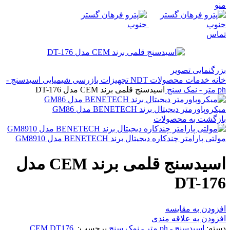
منو
تماس
بزرگنمایی تصویر
خانه
خدمات
محصولات NDT
تجهیزات بازرسی شیمیایی
اسیدسنج -
ph متر - نمک سنج
اسیدسنج قلمی برند CEM مدل DT-176
میکروپاورمتر دیجیتال برند BENETECH مدل GM86
بازگشت به محصولات
مولتی پارامتر چندکاره دیجیتال برند BENETECH مدل GM8910
اسیدسنج قلمی برند CEM مدل
DT-176
افزودن به مقایسه
افزودن به علاقه مندی
دسته:
اسیدسنج - ph متر - نمک سنج
برچسب:
,
CEM DT176