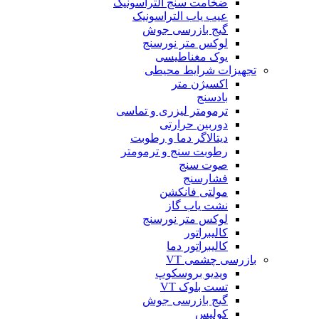
ضخامت سنج التراسونیک
عیب یاب التراسونیک
گیج بازرسی جوش
لوکس متر نورسنج
یوک مغناطیسی
تجهیزات شرایط محیطی
اکسیژن متر
بادسنج
ترمومتر لیزری و تماسی
دوربین حرارتی
دیتالاگر دما و رطوبت
رطوبت سنج و ترمومتر
صوت سنج
فشارسنج
مولتی فانکشن
نشت یاب گاز
لوکس متر نورسنج
کالیبراتور
کالیبراتور دما
بازرسی چشمی VT
ویدیو بروسکوپ
تست بلوک VT
گیج بازرسی جوش
کولیس