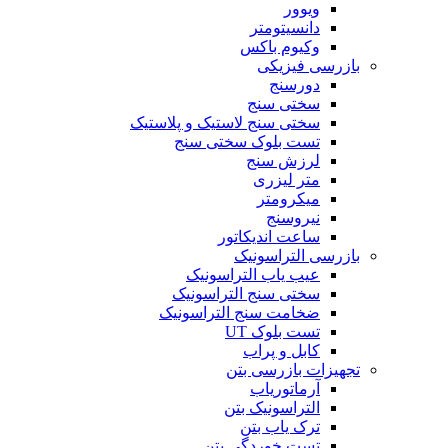
ویوور
دانسیتومتر
وکیوم باکس
بازرسی فیزیکی
دورسنج
سختی سنج
سختی سنج لاستیک و پلاستیک
تست بلوک سختی سنج
لرزش سنج
متر لیزری
میکرومتر
نیروسنج
ساعت اندیکاتور
بازرسی التراسونیک
عیب یاب التراسونیک
سختی سنج التراسونیک
ضخامت سنج التراسونیک
تست بلوک UT
کابل و پراب
تجهیزات بازرسی بتن
آرماتوریاب
التراسونیک بتن
ترک یاب بتن
تست خوردگی بتن