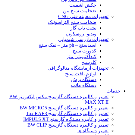
چکش اشمیت
ضخامت سنج بتن
تجهیزات معاینه فنی CNG
ضخامت سنج التراسونیک
نشت یاب گاز
ویدیو بروسکوپ
تجهیزات بازرسی شیمیایی
اسیدسنج – ph متر – نمک سنج
کدورت سنج
کنداکتیویتی متر
کلرسنج
تجهیزات آزمایشگاه متالوگرافی
لوازم بافت سنج
دستگاه برش
دستگاه مانت
خدمات
تعمیر و کالیبره دستگاه گازسنج مکس ایکس تو BW
MAX XT II
تعمیر و کالیبره دستگاه گازسنج BW MICRO5
تعمیر و کالیبره دستگاه گازسنج ToxiRAE3
تعمیر و کایبره دستگاه گازسنج IMPULS XT
تعمیر و کالیبره دستگاه گازسنج BW CLIP
تعمیر دستگاه ها