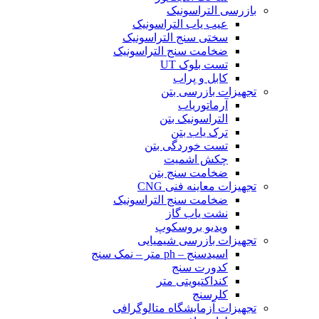
بازرسی التراسونیک
عیب یاب التراسونیک
سختی سنج التراسونیک
ضخامت سنج التراسونیک
تست بلوک UT
کابل و پراب
تجهیزات بازرسی بتن
آرماتوریاب
التراسونیک بتن
ترک یاب بتن
تست خوردگی بتن
چکش اشمیت
ضخامت سنج بتن
تجهیزات معاینه فنی CNG
ضخامت سنج التراسونیک
نشت یاب گاز
ویدیو بروسکوپ
تجهیزات بازرسی شیمیایی
اسیدسنج – ph متر – نمک سنج
کدورت سنج
کنداکتیویتی متر
کلرسنج
تجهیزات آزمایشگاه متالوگرافی