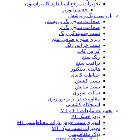
تجهیزات مرجع استاندارد کالیبراسیون
جعبه راپورتر
بازرسی رنگ و پوشش
ضخامت سنج رنگ و پوشش
ضخامت سنج رنگ تر
تست چسبندگی رنگ
زبری سنج و صافی سنج
تست خراش رنگ
کراس کات
رنگ سنج
براقیت سنج
هالیدی دیتکتور
حفاظت کاتدی
تست کشش
تست سایش
سالت اسپری
مقاومت در برابر نور زنون
استحکام کششی
تجهیزات مایعات PT و MT
پودر خشک PT
اسپری تست جوش ذرات مغناطیسی MT
تجهیزات تست بلوک MT
یوک مغناطیسی