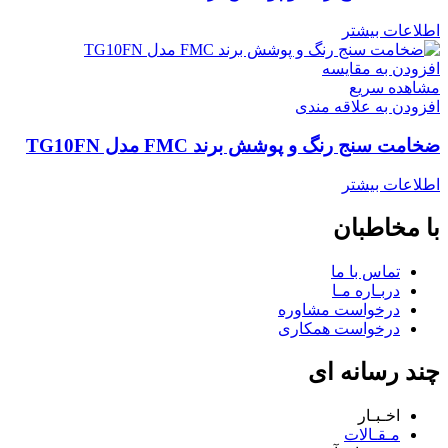
اطلاعات بیشتر
افزودن به مقایسه
مشاهده سریع
افزودن به علاقه مندی
ضخامت سنج رنگ و پوشش برند FMC مدل TG10FN
اطلاعات بیشتر
با مخاطبان
تماس با ما
دربـاره مـا
درخواست مشاوره
درخواست همکاری
چند رسانه ای
اخـبـار
مـقـالات