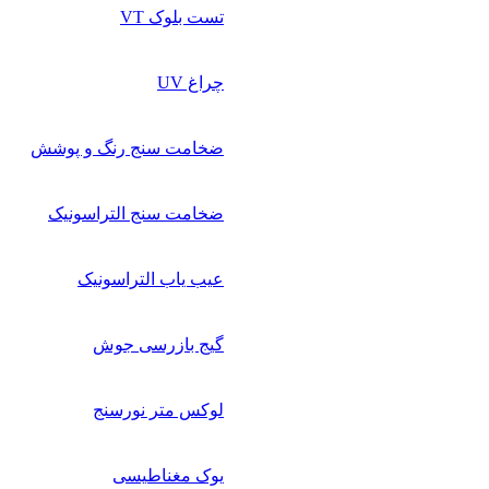
تست بلوک VT
چراغ UV
ضخامت سنج رنگ و پوشش
ضخامت سنج التراسونیک
عیب یاب التراسونیک
گیج بازرسی جوش
لوکس متر نورسنج
یوک مغناطیسی