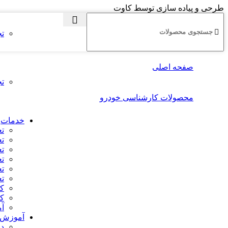
طرحی و پیاده سازی توسط کاوت
تج
صفحه اصلی
تج
محصولات کارشناسی خودرو
خدمات
تع
تع
تع
تع
تع
تع
ک
ک
آ
آموزش
دو