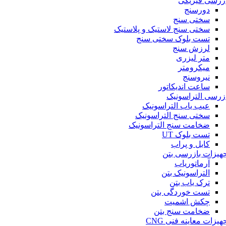
زرسی فیزیکی
دورسنج
سختی سنج
سختی سنج لاستیک و پلاستیک
تست بلوک سختی سنج
لرزش سنج
متر لیزری
میکرومتر
نیروسنج
ساعت اندیکاتور
زرسی التراسونیک
عیب یاب التراسونیک
سختی سنج التراسونیک
ضخامت سنج التراسونیک
تست بلوک UT
کابل و پراب
هیزات بازرسی بتن
آرماتوریاب
التراسونیک بتن
ترک یاب بتن
تست خوردگی بتن
چکش اشمیت
ضخامت سنج بتن
هیزات معاینه فنی CNG