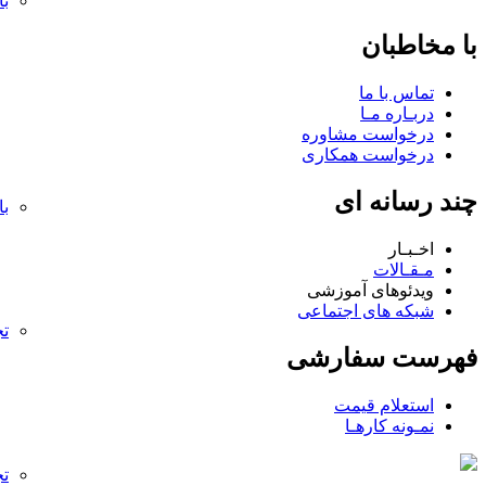
با
با مخاطبان
تماس با ما
دربـاره مـا
درخواست مشاوره
درخواست همکاری
چند رسانه ای
با
اخـبـار
مـقـالات
ویدئوهای آموزشی
شبکه های اجتماعی
تج
فهرست سفارشی
استعلام قیمت
نمـونه کارهـا
تج