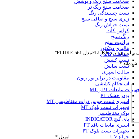
ضخامت سنج رنگ و پوشش
ضخامت سنج رنگ تر
تست چسبندگی رنگ
زبری سنج و صافی سنج
تست خراش رنگ
کراس کات
رنگ سنج
براقیت سنج
هالیدی دیتکتور
FLUمدل FLUKE 561”
حفاظت کاتدی
تست کشش
شده‌اند
*
تست سایش
سالت اسپری
مقاومت در برابر نور زنون
استحکام کششی
هیزات مایعات PT و MT
پودر خشک PT
اسپری تست جوش ذرات مغناطیسی MT
تجهیزات تست بلوک MT
یوک مغناطیسی
پای گیج INDICATOR
اسپری مایعات نافذ PT
تجهیزات تست بلوک PT
چراغ UV
ایمیل
*