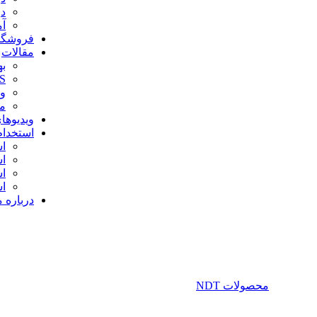
دو
آم
فروشگا
مقالات
به
RMS
و
مض
ویدیوها
استخدام
اس
ا
اس
اس
درباره م
محصولات NDT