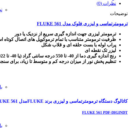
نظرات (0)
ت
توضیحات
ترمومترتماسی و لیزری فلوک مدل FLUKE 561
ترمومتر لیزری جهت اندازه گیری سریع از نزدیک یا دور
ظرفیت ترمومتر متناسب با تمام ترموکوپل های اتصال کوتاه استا
پراب لوله با بست حلقه ای و قلاب شکل
لیزر تک نقطه ای
رنج اندازه گیری دما از 40- تا 550 درجه سانتی گراد (یا 40- تا 1022 درجه فارنهایت)
تنظیم پخش نور از میزان درجه کم و متوسط تا زیاد، برای سنج
با
کاتالوگ دستگاه ترمومترتماسی و لیزری برند FLUKEمدل FLUKE 561 را از فایل زیر دانلود نمائید.
FLUKE 561 PDF-DIGINDT
ب