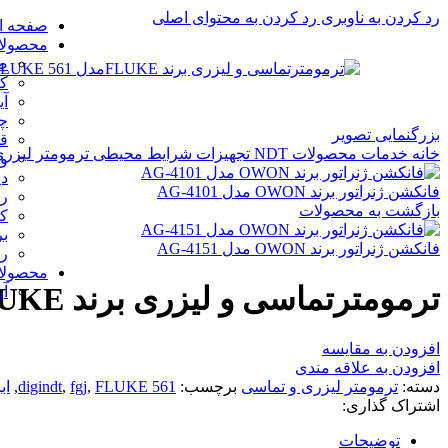
رد کردن به ناوبری
رد کردن به محتوای اصلی
صفحه ا
محصولا
ض
ک
آی
چر
بزرگنمایی تصویر
ق
خانه
خدمات
محصولات NDT
تجهیزات شرایط محیطی
ترمومتر لیزر
وی
دی
فانکشن ژنراتور برند OWON مدل AG-4101
را
بازگشت به محصولات
ک
بر
فانکشن ژنراتور برند OWON مدل AG-4151
ر
محصولات 
ترمومترتماسی و لیزری برند FLUKEمدل FLUKE 561
آز
افزودن به مقایسه
افزودن به علاقه مندی
دسته:
ترمومتر لیزری و تماسی
برچسب:
FLUKE 561
,
fgj
,
digindt
,
اب
اشتراک گذاری:
توضیحات