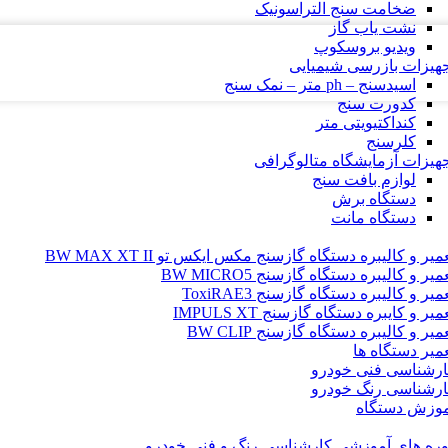
ضخامت سنج التراسونیک
نشت یاب گاز
ویدیو بروسکوپ
هیزات بازرسی شیمیایی
اسیدسنج – ph متر – نمک سنج
کدورت سنج
کنداکتیویتی متر
کلرسنج
هیزات آزمایشگاه متالوگرافی
لوازم بافت سنج
دستگاه برش
دستگاه مانت
میر و کالیبره دستگاه گازسنج مکس ایکس تو BW MAX XT II
میر و کالیبره دستگاه گازسنج BW MICRO5
میر و کالیبره دستگاه گازسنج ToxiRAE3
میر و کایبره دستگاه گازسنج IMPULS XT
میر و کالیبره دستگاه گازسنج BW CLIP
میر دستگاه ها
ارشناسی فنی خودرو
ارشناسی رنگ خودرو
موزش دستگاه
ره های آموزشی کارشناسی رنگ و فنی خودرو