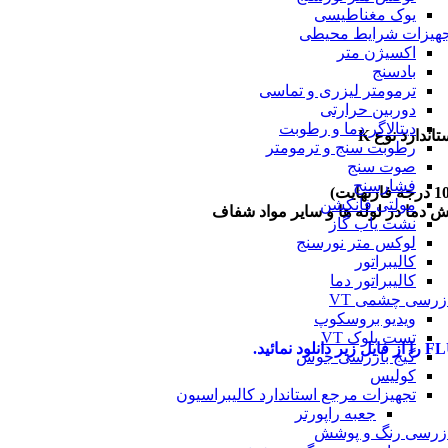
یوک مغناطیسی
جهیزات شرایط محیطی
اکسیژن متر
بادسنج
ترمومتر لیزری و تماسی
دوربین حرارتی
دیتالاگر دما و رطوبت
ندارد نوع K
رطوبت سنج و ترمومتر
صوت سنج
فشارسنج
مولتی فانکشن
ش دما در لوله ها و سایر مواد شفاف
نشت یاب گاز
لوکس متر نورسنج
کالیبراتور
کالیبراتور دما
زرسی چشمی VT
ویدیو بروسکوپ
تست بلوک VT
گیج بازرسی جوش
کولیس
تجهیزات مرجع استاندارد کالیبراسیون
جعبه راپورتر
ازرسی رنگ و پوشش