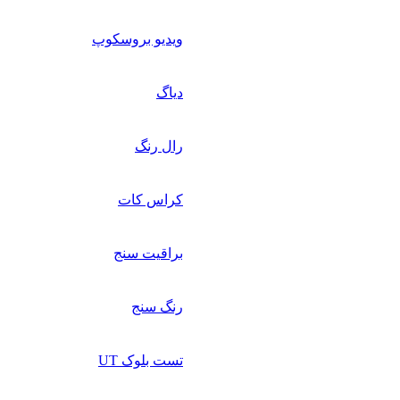
ویدیو بروسکوپ
دیاگ
رال رنگ
کراس کات
براقیت سنج
رنگ سنج
تست بلوک UT