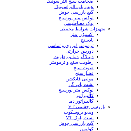
ضخامت سنج التراسونیک
عیب یاب التراسونیک
گیج بازرسی جوش
لوکس متر نورسنج
یوک مغناطیسی
تجهیزات شرایط محیطی
اکسیژن متر
بادسنج
ترمومتر لیزری و تماسی
دوربین حرارتی
دیتالاگر دما و رطوبت
رطوبت سنج و ترمومتر
صوت سنج
فشارسنج
مولتی فانکشن
نشت یاب گاز
لوکس متر نورسنج
کالیبراتور
کالیبراتور دما
بازرسی چشمی VT
ویدیو بروسکوپ
تست بلوک VT
گیج بازرسی جوش
کولیس