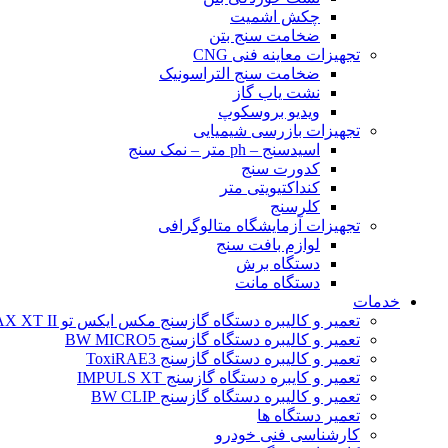
چکش اشمیت
ضخامت سنج بتن
تجهیزات معاینه فنی CNG
ضخامت سنج التراسونیک
نشت یاب گاز
ویدیو بروسکوپ
تجهیزات بازرسی شیمیایی
اسیدسنج – ph متر – نمک سنج
کدورت سنج
کنداکتیویتی متر
کلرسنج
تجهیزات آزمایشگاه متالوگرافی
لوازم بافت سنج
دستگاه برش
دستگاه مانت
خدمات
تعمیر و کالیبره دستگاه گازسنج مکس ایکس تو BW MAX XT II
تعمیر و کالیبره دستگاه گازسنج BW MICRO5
تعمیر و کالیبره دستگاه گازسنج ToxiRAE3
تعمیر و کایبره دستگاه گازسنج IMPULS XT
تعمیر و کالیبره دستگاه گازسنج BW CLIP
تعمیر دستگاه ها
کارشناسی فنی خودرو