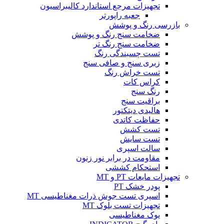
تجهیزات مرجع استاندارد کالیبراسیون
جعبه راپورتر
بازرسی رنگ و پوشش
ضخامت سنج رنگ و پوشش
ضخامت سنج رنگ تر
تست چسبندگی رنگ
زبری سنج و صافی سنج
تست خراش رنگ
کراس کات
رنگ سنج
براقیت سنج
هالیدی دیتکتور
حفاظت کاتدی
تست کشش
تست سایش
سالت اسپری
مقاومت در برابر نور زنون
استحکام کششی
تجهیزات مایعات PT و MT
پودر خشک PT
اسپری تست جوش ذرات مغناطیسی MT
تجهیزات تست بلوک MT
یوک مغناطیسی