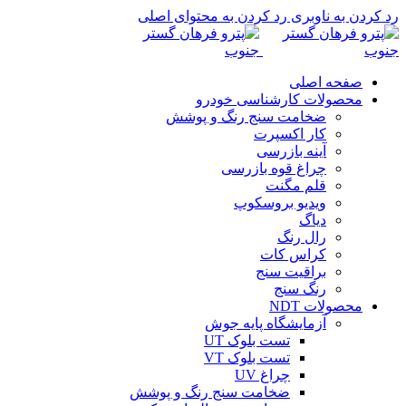
رد کردن به ناوبری
رد کردن به محتوای اصلی
صفحه اصلی
محصولات کارشناسی خودرو
ضخامت سنج رنگ و پوشش
کار اکسپرت
آینه بازرسی
چراغ قوه بازرسی
قلم مگنت
ویدیو بروسکوپ
دیاگ
رال رنگ
کراس کات
براقیت سنج
رنگ سنج
محصولات NDT
آزمایشگاه پایه جوش
تست بلوک UT
تست بلوک VT
چراغ UV
ضخامت سنج رنگ و پوشش