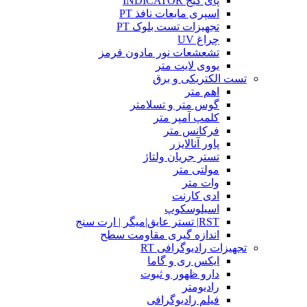
پای گیج INDICATOR
اسپری مایعات نافذ PT
تجهیزات تست بلوک PT
چراغ UV
تشعشعات نور مادون قرمز
یووی لایت متر
تست الکتریکی و برق
اهم متر
گوس متر و تسلامتر
کلمپ آمپر متر
فرکانس متر
پاور آنالایزر
تستر جریان ولتاژ
مولتی متر
وات متر
ادی کارنت
اسیلوسکوپ
RST| تستر عایق|میگر | ارت سنج
اندازه گیری مقاومت سطح
تجهیزات رادیوگرافی RT
ایکس ری و گاما
دارو ظهور و ثبوت
رادیومتر
فیلم رادیوگرافی