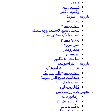
ویوور
دانسیتومتر
وکیوم باکس
بازرسی فیزیکی
دورسنج
سختی سنج
سختی سنج لاستیک و پلاستیک
تست بلوک سختی سنج
لرزش سنج
متر لیزری
میکرومتر
نیروسنج
ساعت اندیکاتور
بازرسی التراسونیک
عیب یاب التراسونیک
سختی سنج التراسونیک
ضخامت سنج التراسونیک
تست بلوک UT
کابل و پراب
تجهیزات بازرسی بتن
آرماتوریاب
التراسونیک بتن
ترک یاب بتن
تست خوردگی بتن