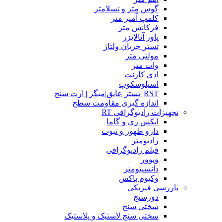
گوس متر و تسلامتر
کلمپ آمپر متر
فرکانس متر
پاور آنالایزر
تستر جریان ولتاژ
مولتی متر
وات متر
ادی کارنت
اسیلوسکوپ
RST| تستر عایق|میگر | ارت سنج
اندازه گیری مقاومت سطح
تجهیزات رادیوگرافی RT
ایکس ری و گاما
دارو ظهور و ثبوت
رادیومتر
فیلم رادیوگرافی
ویوور
دانسیتومتر
وکیوم باکس
بازرسی فیزیکی
دورسنج
سختی سنج
سختی سنج لاستیک و پلاستیک