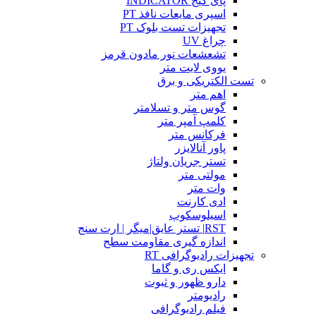
پای گیج INDICATOR
اسپری مایعات نافذ PT
تجهیزات تست بلوک PT
چراغ UV
تشعشعات نور مادون قرمز
یووی لایت متر
تست الکتریکی و برق
اهم متر
گوس متر و تسلامتر
کلمپ آمپر متر
فرکانس متر
پاور آنالایزر
تستر جریان ولتاژ
مولتی متر
وات متر
ادی کارنت
اسیلوسکوپ
RST| تستر عایق|میگر | ارت سنج
اندازه گیری مقاومت سطح
تجهیزات رادیوگرافی RT
ایکس ری و گاما
دارو ظهور و ثبوت
رادیومتر
فیلم رادیوگرافی