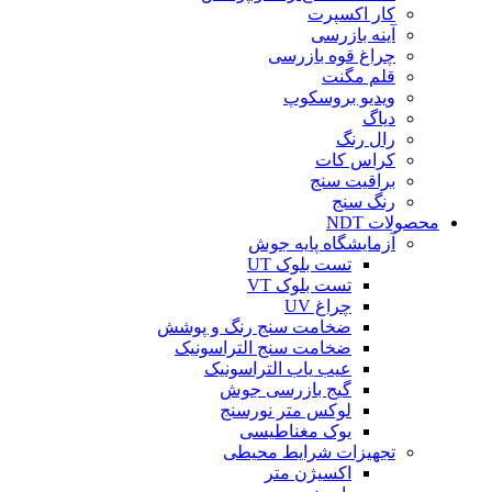
کار اکسپرت
آینه بازرسی
چراغ قوه بازرسی
قلم مگنت
ویدیو بروسکوپ
دیاگ
رال رنگ
کراس کات
براقیت سنج
رنگ سنج
محصولات NDT
آزمایشگاه پایه جوش
تست بلوک UT
تست بلوک VT
چراغ UV
ضخامت سنج رنگ و پوشش
ضخامت سنج التراسونیک
عیب یاب التراسونیک
گیج بازرسی جوش
لوکس متر نورسنج
یوک مغناطیسی
تجهیزات شرایط محیطی
اکسیژن متر