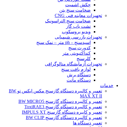
چکش اشمیت
ضخامت سنج بتن
تجهیزات معاینه فنی CNG
ضخامت سنج التراسونیک
نشت یاب گاز
ویدیو بروسکوپ
تجهیزات بازرسی شیمیایی
اسیدسنج – ph متر – نمک سنج
کدورت سنج
کنداکتیویتی متر
کلرسنج
تجهیزات آزمایشگاه متالوگرافی
لوازم بافت سنج
دستگاه برش
دستگاه مانت
خدمات
تعمیر و کالیبره دستگاه گازسنج مکس ایکس تو BW
MAX XT II
تعمیر و کالیبره دستگاه گازسنج BW MICRO5
تعمیر و کالیبره دستگاه گازسنج ToxiRAE3
تعمیر و کایبره دستگاه گازسنج IMPULS XT
تعمیر و کالیبره دستگاه گازسنج BW CLIP
تعمیر دستگاه ها