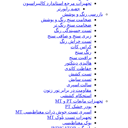
تجهیزات مرجع استاندارد کالیبراسیون
جعبه راپورتر
بازرسی رنگ و پوشش
ضخامت سنج رنگ و پوشش
ضخامت سنج رنگ تر
تست چسبندگی رنگ
زبری سنج و صافی سنج
تست خراش رنگ
کراس کات
رنگ سنج
براقیت سنج
هالیدی دیتکتور
حفاظت کاتدی
تست کشش
تست سایش
سالت اسپری
مقاومت در برابر نور زنون
استحکام کششی
تجهیزات مایعات PT و MT
پودر خشک PT
اسپری تست جوش ذرات مغناطیسی MT
تجهیزات تست بلوک MT
یوک مغناطیسی