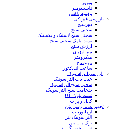
ویوور
دانسیتومتر
وکیوم باکس
بازرسی فیزیکی
دورسنج
سختی سنج
سختی سنج لاستیک و پلاستیک
تست بلوک سختی سنج
لرزش سنج
متر لیزری
میکرومتر
نیروسنج
ساعت اندیکاتور
بازرسی التراسونیک
عیب یاب التراسونیک
سختی سنج التراسونیک
ضخامت سنج التراسونیک
تست بلوک UT
کابل و پراب
تجهیزات بازرسی بتن
آرماتوریاب
التراسونیک بتن
ترک یاب بتن
تست خوردگی بتن