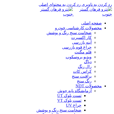
رد کردن به ناوبری
رد کردن به محتوای اصلی
صفحه اصلی
محصولات کارشناسی خودرو
ضخامت سنج رنگ و پوشش
کار اکسپرت
آینه بازرسی
چراغ قوه بازرسی
قلم مگنت
ویدیو بروسکوپ
دیاگ
رال رنگ
کراس کات
براقیت سنج
رنگ سنج
محصولات NDT
آزمایشگاه پایه جوش
تست بلوک UT
تست بلوک VT
چراغ UV
ضخامت سنج رنگ و پوشش