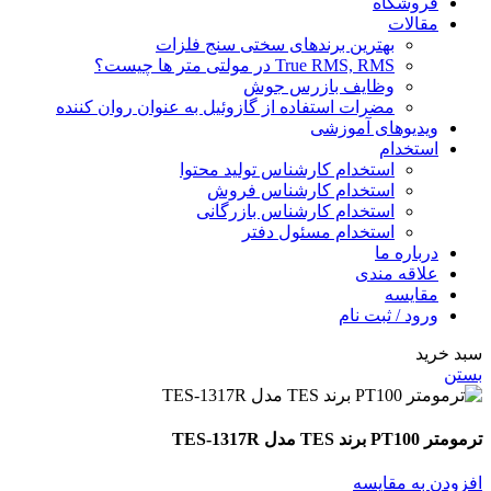
فروشگاه
مقالات
بهترین برندهای سختی سنج فلزات
True RMS, RMS در مولتی متر ها چیست؟
وظایف بازرس جوش
مضرات استفاده از گازوئیل به عنوان روان کننده
ویدیوهای آموزشی
استخدام
استخدام کارشناس تولید محتوا
استخدام کارشناس فروش
استخدام کارشناس بازرگانی
استخدام مسئول دفتر
درباره ما
علاقه مندی
مقایسه
ورود / ثبت نام
سبد خرید
بستن
ترمومتر PT100 برند TES مدل TES-1317R
افزودن به مقایسه