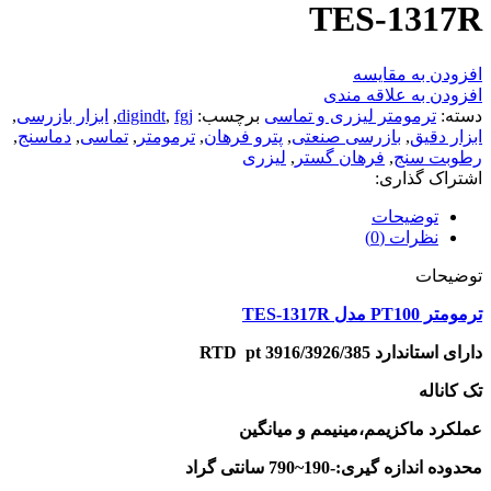
TES-1317R
افزودن به مقایسه
افزودن به علاقه مندی
دسته:
ترمومتر لیزری و تماسی
برچسب:
fgj
,
digindt
,
ابزار بازرسی
,
ابزار دقیق
,
بازرسی صنعتی
,
پترو فرهان
,
ترمومتر
,
تماسی
,
دماسنج
,
رطوبت سنج
,
فرهان گستر
,
لیزری
اشتراک گذاری:
توضیحات
نظرات (0)
توضیحات
ترمومتر PT100 مدل TES-1317R
دارای استاندارد RTD pt 3916/3926/385
تک کاناله
عملکرد ماکزیمم،مینیمم و میانگین
محدوده اندازه گیری:-190~790 سانتی گراد