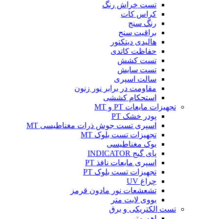
تست خراش رنگ
کراس کات
رنگ سنج
براقیت سنج
هالیدی دیتکتور
حفاظت کاتدی
تست کشش
تست سایش
سالت اسپری
مقاومت در برابر نور زنون
استحکام کششی
تجهیزات مایعات PT و MT
پودر خشک PT
اسپری تست جوش ذرات مغناطیسی MT
تجهیزات تست بلوک MT
یوک مغناطیسی
پای گیج INDICATOR
اسپری مایعات نافذ PT
تجهیزات تست بلوک PT
چراغ UV
تشعشعات نور مادون قرمز
یووی لایت متر
تست الکتریکی و برق
اهم متر