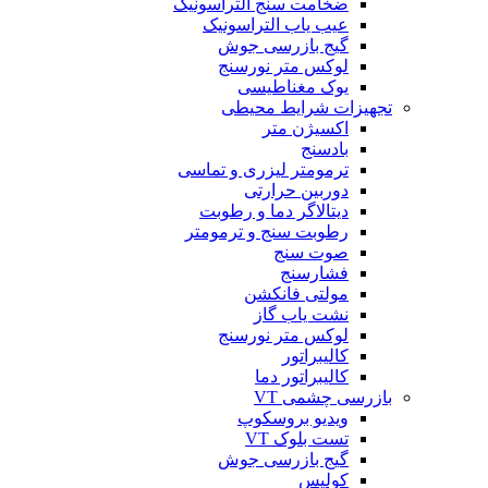
ضخامت سنج التراسونیک
عیب یاب التراسونیک
گیج بازرسی جوش
لوکس متر نورسنج
یوک مغناطیسی
تجهیزات شرایط محیطی
اکسیژن متر
بادسنج
ترمومتر لیزری و تماسی
دوربین حرارتی
دیتالاگر دما و رطوبت
رطوبت سنج و ترمومتر
صوت سنج
فشارسنج
مولتی فانکشن
نشت یاب گاز
لوکس متر نورسنج
کالیبراتور
کالیبراتور دما
بازرسی چشمی VT
ویدیو بروسکوپ
تست بلوک VT
گیج بازرسی جوش
کولیس