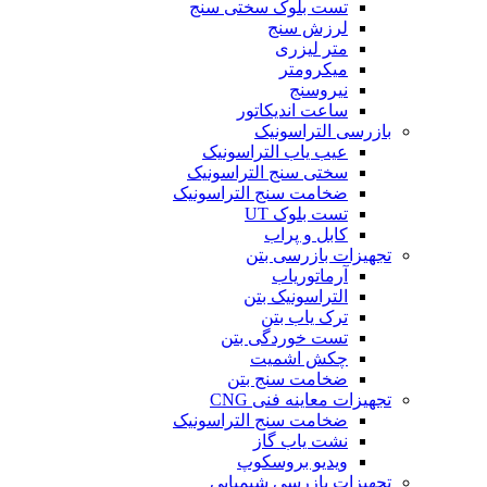
تست بلوک سختی سنج
لرزش سنج
متر لیزری
میکرومتر
نیروسنج
ساعت اندیکاتور
بازرسی التراسونیک
عیب یاب التراسونیک
سختی سنج التراسونیک
ضخامت سنج التراسونیک
تست بلوک UT
کابل و پراب
تجهیزات بازرسی بتن
آرماتوریاب
التراسونیک بتن
ترک یاب بتن
تست خوردگی بتن
چکش اشمیت
ضخامت سنج بتن
تجهیزات معاینه فنی CNG
ضخامت سنج التراسونیک
نشت یاب گاز
ویدیو بروسکوپ
تجهیزات بازرسی شیمیایی