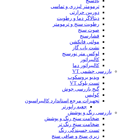
بادسنج
ترمومتر لیزری و تماسی
دوربین حرارتی
دیتالاگر دما و رطوبت
رطوبت سنج و ترمومتر
صوت سنج
فشارسنج
مولتی فانکشن
نشت یاب گاز
لوکس متر نورسنج
کالیبراتور
کالیبراتور دما
بازرسی چشمی VT
ویدیو بروسکوپ
تست بلوک VT
گیج بازرسی جوش
کولیس
تجهیزات مرجع استاندارد کالیبراسیون
جعبه راپورتر
بازرسی رنگ و پوشش
ضخامت سنج رنگ و پوشش
ضخامت سنج رنگ تر
تست چسبندگی رنگ
زبری سنج و صافی سنج