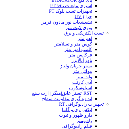
پای گیج INDICATOR
اسپری مایعات نافذ PT
تجهیزات تست بلوک PT
چراغ UV
تشعشعات نور مادون قرمز
یووی لایت متر
تست الکتریکی و برق
اهم متر
گوس متر و تسلامتر
کلمپ آمپر متر
فرکانس متر
پاور آنالایزر
تستر جریان ولتاژ
مولتی متر
وات متر
ادی کارنت
اسیلوسکوپ
RST| تستر عایق|میگر | ارت سنج
اندازه گیری مقاومت سطح
تجهیزات رادیوگرافی RT
ایکس ری و گاما
دارو ظهور و ثبوت
رادیومتر
فیلم رادیوگرافی