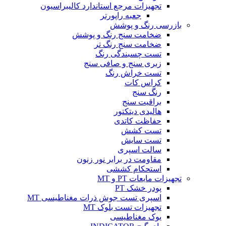
تجهیزات مرجع استاندارد کالیبراسیون
جعبه راپورتر
بازرسی رنگ و پوشش
ضخامت سنج رنگ و پوشش
ضخامت سنج رنگ تر
تست چسبندگی رنگ
زبری سنج و صافی سنج
تست خراش رنگ
کراس کات
رنگ سنج
براقیت سنج
هالیدی دیتکتور
حفاظت کاتدی
تست کشش
تست سایش
سالت اسپری
مقاومت در برابر نور زنون
استحکام کششی
تجهیزات مایعات PT و MT
پودر خشک PT
اسپری تست جوش ذرات مغناطیسی MT
تجهیزات تست بلوک MT
یوک مغناطیسی