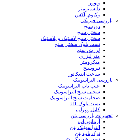
ویوور
دانسیتومتر
وکیوم باکس
بازرسی فیزیکی
دورسنج
سختی سنج
سختی سنج لاستیک و پلاستیک
تست بلوک سختی سنج
لرزش سنج
متر لیزری
میکرومتر
نیروسنج
ساعت اندیکاتور
بازرسی التراسونیک
عیب یاب التراسونیک
سختی سنج التراسونیک
ضخامت سنج التراسونیک
تست بلوک UT
کابل و پراب
تجهیزات بازرسی بتن
آرماتوریاب
التراسونیک بتن
ترک یاب بتن
تست خوردگی بتن