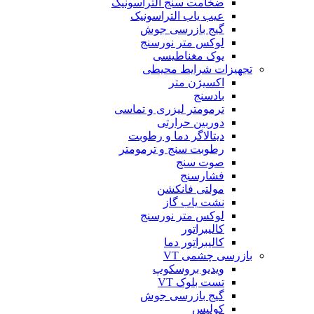
ضخامت سنج التراسونیک
عیب یاب التراسونیک
گیج بازرسی جوش
لوکس متر نورسنج
یوک مغناطیسی
تجهیزات شرایط محیطی
اکسیژن متر
بادسنج
ترمومتر لیزری و تماسی
دوربین حرارتی
دیتالاگر دما و رطوبت
رطوبت سنج و ترمومتر
صوت سنج
فشارسنج
مولتی فانکشن
نشت یاب گاز
لوکس متر نورسنج
کالیبراتور
کالیبراتور دما
بازرسی چشمی VT
ویدیو بروسکوپ
تست بلوک VT
گیج بازرسی جوش
کولیس