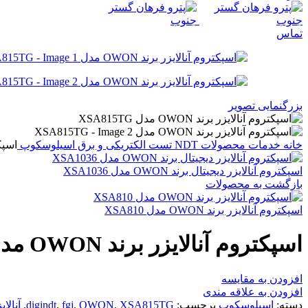
تماس
بزرگنمایی تصویر
خانه
خدمات
محصولات NDT
تست الکتریکی و برق
اسیلوسکوپ
اسپکترو
اسپکتروم آنالایزر دیجیتال برند OWON مدل XSA1036
بازگشت به محصولات
اسپکتروم آنالایزر برند OWON مدل XSA810
اسپکتروم آنالایزر برند OWON مدل XSA815TG
افزودن به مقایسه
افزودن به علاقه مندی
دسته:
اسیلوسکوپ
برچسب:
XSA815TG
,
OWON
,
fgj
,
digindt
,
آنالای