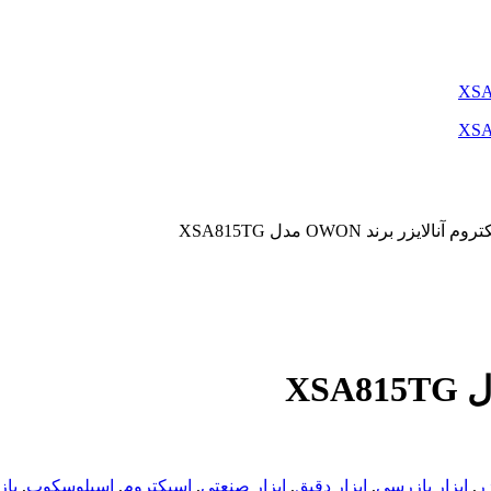
م آنالایزر برند OWON مدل XSA815TG
زر
,
ابزار بازرسی
,
ابزار دقیق
,
ابزار صنعتی
,
اسپکتروم
,
اسیلوسکوپ
,
با