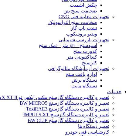
چکش اشمیت
ضخامت سنج بتن
تجهیزات معاینه فنی CNG
ضخامت سنج التراسونیک
نشت یاب گاز
ویدیو بروسکوپ
تجهیزات بازرسی شیمیایی
اسیدسنج – ph متر – نمک سنج
کدورت سنج
کنداکتیویتی متر
کلرسنج
تجهیزات آزمایشگاه متالوگرافی
لوازم بافت سنج
دستگاه برش
دستگاه مانت
خدمات
تعمیر و کالیبره دستگاه گازسنج مکس ایکس تو BW MAX XT II
تعمیر و کالیبره دستگاه گازسنج BW MICRO5
تعمیر و کالیبره دستگاه گازسنج ToxiRAE3
تعمیر و کایبره دستگاه گازسنج IMPULS XT
تعمیر و کالیبره دستگاه گازسنج BW CLIP
تعمیر دستگاه ها
کارشناسی فنی خودرو