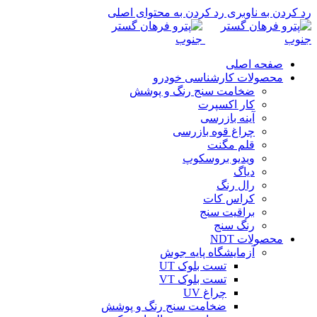
رد کردن به ناوبری
رد کردن به محتوای اصلی
صفحه اصلی
محصولات کارشناسی خودرو
ضخامت سنج رنگ و پوشش
کار اکسپرت
آینه بازرسی
چراغ قوه بازرسی
قلم مگنت
ویدیو بروسکوپ
دیاگ
رال رنگ
کراس کات
براقیت سنج
رنگ سنج
محصولات NDT
آزمایشگاه پایه جوش
تست بلوک UT
تست بلوک VT
چراغ UV
ضخامت سنج رنگ و پوشش