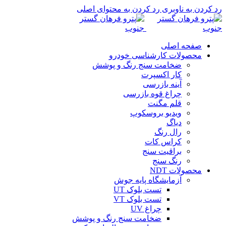
رد کردن به ناوبری
رد کردن به محتوای اصلی
صفحه اصلی
محصولات کارشناسی خودرو
ضخامت سنج رنگ و پوشش
کار اکسپرت
آینه بازرسی
چراغ قوه بازرسی
قلم مگنت
ویدیو بروسکوپ
دیاگ
رال رنگ
کراس کات
براقیت سنج
رنگ سنج
محصولات NDT
آزمایشگاه پایه جوش
تست بلوک UT
تست بلوک VT
چراغ UV
ضخامت سنج رنگ و پوشش