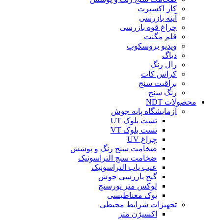
کار اکسپرت
آینه بازرسی
چراغ قوه بازرسی
قلم مگنت
ویدیو بروسکوپ
دیاگ
رال رنگ
کراس کات
براقیت سنج
رنگ سنج
محصولات NDT
آزمایشگاه پایه جوش
تست بلوک UT
تست بلوک VT
چراغ UV
ضخامت سنج رنگ و پوشش
ضخامت سنج التراسونیک
عیب یاب التراسونیک
گیج بازرسی جوش
لوکس متر نورسنج
یوک مغناطیسی
تجهیزات شرایط محیطی
اکسیژن متر