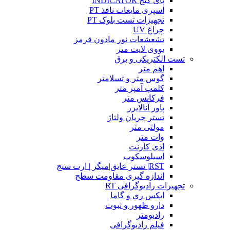
پای گیج INDICATOR
اسپری مایعات نافذ PT
تجهیزات تست بلوک PT
چراغ UV
تشعشعات نور مادون قرمز
یووی لایت متر
تست الکتریکی و برق
اهم متر
گوس متر و تسلامتر
کلمپ آمپر متر
فرکانس متر
پاور آنالایزر
تستر جریان ولتاژ
مولتی متر
وات متر
ادی کارنت
اسیلوسکوپ
RST| تستر عایق|میگر | ارت سنج
اندازه گیری مقاومت سطح
تجهیزات رادیوگرافی RT
ایکس ری و گاما
دارو ظهور و ثبوت
رادیومتر
فیلم رادیوگرافی