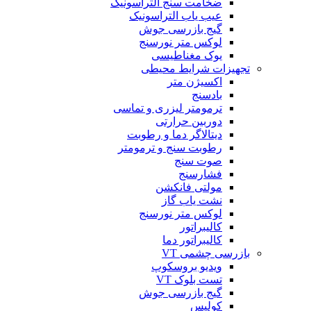
ضخامت سنج التراسونیک
عیب یاب التراسونیک
گیج بازرسی جوش
لوکس متر نورسنج
یوک مغناطیسی
تجهیزات شرایط محیطی
اکسیژن متر
بادسنج
ترمومتر لیزری و تماسی
دوربین حرارتی
دیتالاگر دما و رطوبت
رطوبت سنج و ترمومتر
صوت سنج
فشارسنج
مولتی فانکشن
نشت یاب گاز
لوکس متر نورسنج
کالیبراتور
کالیبراتور دما
بازرسی چشمی VT
ویدیو بروسکوپ
تست بلوک VT
گیج بازرسی جوش
کولیس