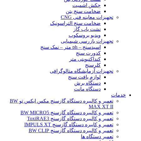
چکش اشمیت
ضخامت سنج بتن
تجهیزات معاینه فنی CNG
ضخامت سنج التراسونیک
نشت یاب گاز
ویدیو بروسکوپ
تجهیزات بازرسی شیمیایی
اسیدسنج – ph متر – نمک سنج
کدورت سنج
کنداکتیویتی متر
کلرسنج
تجهیزات آزمایشگاه متالوگرافی
لوازم بافت سنج
دستگاه برش
دستگاه مانت
خدمات
تعمیر و کالیبره دستگاه گازسنج مکس ایکس تو BW
MAX XT II
تعمیر و کالیبره دستگاه گازسنج BW MICRO5
تعمیر و کالیبره دستگاه گازسنج ToxiRAE3
تعمیر و کایبره دستگاه گازسنج IMPULS XT
تعمیر و کالیبره دستگاه گازسنج BW CLIP
تعمیر دستگاه ها