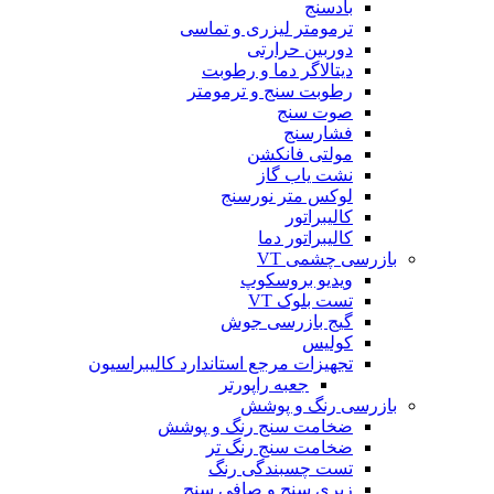
بادسنج
ترمومتر لیزری و تماسی
دوربین حرارتی
دیتالاگر دما و رطوبت
رطوبت سنج و ترمومتر
صوت سنج
فشارسنج
مولتی فانکشن
نشت یاب گاز
لوکس متر نورسنج
کالیبراتور
کالیبراتور دما
بازرسی چشمی VT
ویدیو بروسکوپ
تست بلوک VT
گیج بازرسی جوش
کولیس
تجهیزات مرجع استاندارد کالیبراسیون
جعبه راپورتر
بازرسی رنگ و پوشش
ضخامت سنج رنگ و پوشش
ضخامت سنج رنگ تر
تست چسبندگی رنگ
زبری سنج و صافی سنج