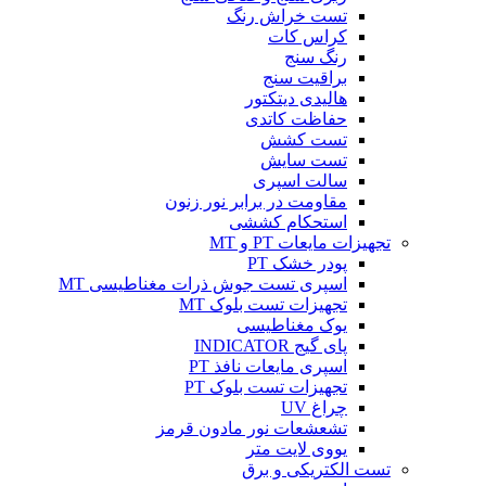
تست خراش رنگ
کراس کات
رنگ سنج
براقیت سنج
هالیدی دیتکتور
حفاظت کاتدی
تست کشش
تست سایش
سالت اسپری
مقاومت در برابر نور زنون
استحکام کششی
تجهیزات مایعات PT و MT
پودر خشک PT
اسپری تست جوش ذرات مغناطیسی MT
تجهیزات تست بلوک MT
یوک مغناطیسی
پای گیج INDICATOR
اسپری مایعات نافذ PT
تجهیزات تست بلوک PT
چراغ UV
تشعشعات نور مادون قرمز
یووی لایت متر
تست الکتریکی و برق