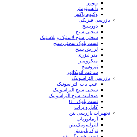
ویوور
دانسیتومتر
وکیوم باکس
بازرسی فیزیکی
دورسنج
سختی سنج
سختی سنج لاستیک و پلاستیک
تست بلوک سختی سنج
لرزش سنج
متر لیزری
میکرومتر
نیروسنج
ساعت اندیکاتور
بازرسی التراسونیک
عیب یاب التراسونیک
سختی سنج التراسونیک
ضخامت سنج التراسونیک
تست بلوک UT
کابل و پراب
تجهیزات بازرسی بتن
آرماتوریاب
التراسونیک بتن
ترک یاب بتن
تست خوردگی بتن