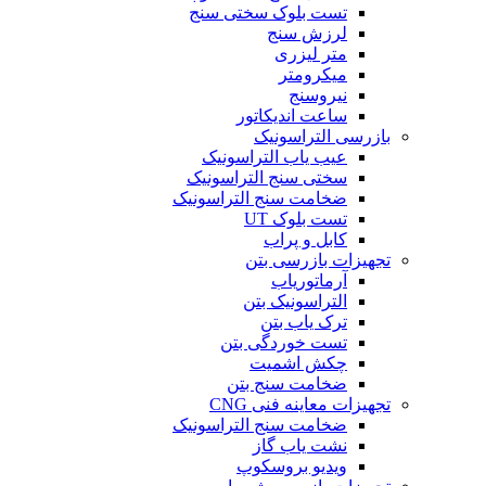
تست بلوک سختی سنج
لرزش سنج
متر لیزری
میکرومتر
نیروسنج
ساعت اندیکاتور
بازرسی التراسونیک
عیب یاب التراسونیک
سختی سنج التراسونیک
ضخامت سنج التراسونیک
تست بلوک UT
کابل و پراب
تجهیزات بازرسی بتن
آرماتوریاب
التراسونیک بتن
ترک یاب بتن
تست خوردگی بتن
چکش اشمیت
ضخامت سنج بتن
تجهیزات معاینه فنی CNG
ضخامت سنج التراسونیک
نشت یاب گاز
ویدیو بروسکوپ