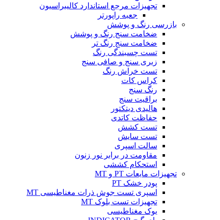
تجهیزات مرجع استاندارد کالیبراسیون
جعبه راپورتر
بازرسی رنگ و پوشش
ضخامت سنج رنگ و پوشش
ضخامت سنج رنگ تر
تست چسبندگی رنگ
زبری سنج و صافی سنج
تست خراش رنگ
کراس کات
رنگ سنج
براقیت سنج
هالیدی دیتکتور
حفاظت کاتدی
تست کشش
تست سایش
سالت اسپری
مقاومت در برابر نور زنون
استحکام کششی
تجهیزات مایعات PT و MT
پودر خشک PT
اسپری تست جوش ذرات مغناطیسی MT
تجهیزات تست بلوک MT
یوک مغناطیسی