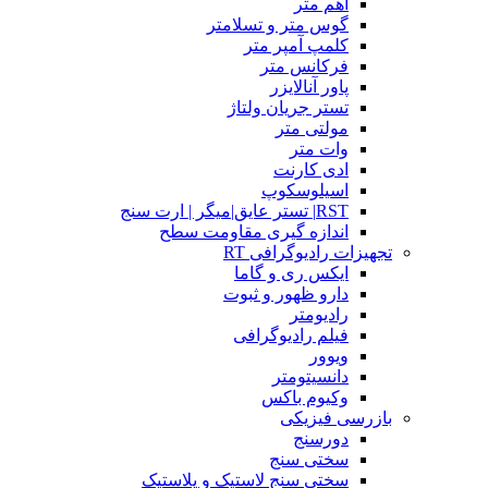
اهم متر
گوس متر و تسلامتر
کلمپ آمپر متر
فرکانس متر
پاور آنالایزر
تستر جریان ولتاژ
مولتی متر
وات متر
ادی کارنت
اسیلوسکوپ
RST| تستر عایق|میگر | ارت سنج
اندازه گیری مقاومت سطح
تجهیزات رادیوگرافی RT
ایکس ری و گاما
دارو ظهور و ثبوت
رادیومتر
فیلم رادیوگرافی
ویوور
دانسیتومتر
وکیوم باکس
بازرسی فیزیکی
دورسنج
سختی سنج
سختی سنج لاستیک و پلاستیک