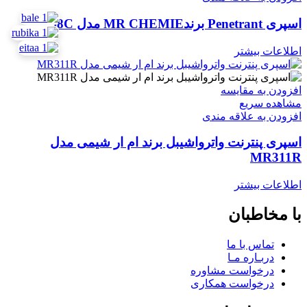
اسپری Penetrant برندMR CHEMIE مدل MR68C
اطلاعات بیشتر
افزودن به مقایسه
مشاهده سریع
افزودن به علاقه مندی
اسپری پنترنت واترواشیبل برند ام ار شیمی مدل
MR311R
اطلاعات بیشتر
با مخاطبان
تماس با ما
دربـاره مـا
درخواست مشاوره
درخواست همکاری