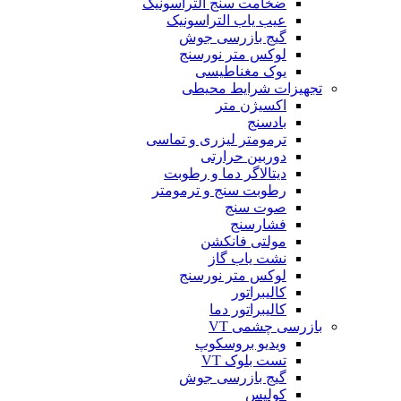
ضخامت سنج التراسونیک
عیب یاب التراسونیک
گیج بازرسی جوش
لوکس متر نورسنج
یوک مغناطیسی
تجهیزات شرایط محیطی
اکسیژن متر
بادسنج
ترمومتر لیزری و تماسی
دوربین حرارتی
دیتالاگر دما و رطوبت
رطوبت سنج و ترمومتر
صوت سنج
فشارسنج
مولتی فانکشن
نشت یاب گاز
لوکس متر نورسنج
کالیبراتور
کالیبراتور دما
بازرسی چشمی VT
ویدیو بروسکوپ
تست بلوک VT
گیج بازرسی جوش
کولیس