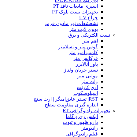
پای گیج INDICATOR
اسپری مایعات نافذ PT
تجهیزات تست بلوک PT
چراغ UV
تشعشعات نور مادون قرمز
یووی لایت متر
تست الکتریکی و برق
اهم متر
گوس متر و تسلامتر
کلمپ آمپر متر
فرکانس متر
پاور آنالایزر
تستر جریان ولتاژ
مولتی متر
وات متر
ادی کارنت
اسیلوسکوپ
RST| تستر عایق|میگر | ارت سنج
اندازه گیری مقاومت سطح
تجهیزات رادیوگرافی RT
ایکس ری و گاما
دارو ظهور و ثبوت
رادیومتر
فیلم رادیوگرافی