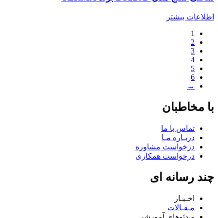
اطلاعات بیشتر
1
2
3
4
5
6
→
با مخاطبان
تماس با ما
دربـاره مـا
درخواست مشاوره
درخواست همکاری
چند رسانه ای
اخـبـار
مـقـالات
ویدئوهای آموزشی