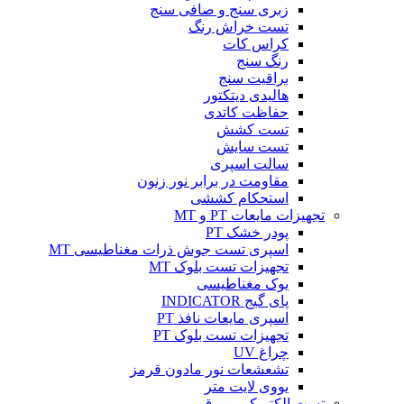
زبری سنج و صافی سنج
تست خراش رنگ
کراس کات
رنگ سنج
براقیت سنج
هالیدی دیتکتور
حفاظت کاتدی
تست کشش
تست سایش
سالت اسپری
مقاومت در برابر نور زنون
استحکام کششی
تجهیزات مایعات PT و MT
پودر خشک PT
اسپری تست جوش ذرات مغناطیسی MT
تجهیزات تست بلوک MT
یوک مغناطیسی
پای گیج INDICATOR
اسپری مایعات نافذ PT
تجهیزات تست بلوک PT
چراغ UV
تشعشعات نور مادون قرمز
یووی لایت متر
تست الکتریکی و برق