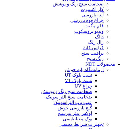
ضخامت سنج رنگ و پوشش
کار اکسپرت
آینه بازرسی
چراغ قوه بازرسی
قلم مگنت
ویدیو بروسکوپ
دیاگ
رال رنگ
کراس کات
براقیت سنج
رنگ سنج
محصولات NDT
آزمایشگاه پایه جوش
تست بلوک UT
تست بلوک VT
چراغ UV
ضخامت سنج رنگ و پوشش
ضخامت سنج التراسونیک
عیب یاب التراسونیک
گیج بازرسی جوش
لوکس متر نورسنج
یوک مغناطیسی
تجهیزات شرایط محیطی