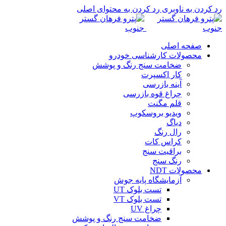
رد کردن به ناوبری
رد کردن به محتوای اصلی
صفحه اصلی
محصولات کارشناسی خودرو
ضخامت سنج رنگ و پوشش
کار اکسپرت
آینه بازرسی
چراغ قوه بازرسی
قلم مگنت
ویدیو بروسکوپ
دیاگ
رال رنگ
کراس کات
براقیت سنج
رنگ سنج
محصولات NDT
آزمایشگاه پایه جوش
تست بلوک UT
تست بلوک VT
چراغ UV
ضخامت سنج رنگ و پوشش