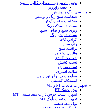
تجهیزات مرجع استاندارد کالیبراسیون
جعبه راپورتر
بازرسی رنگ و پوشش
ضخامت سنج رنگ و پوشش
ضخامت سنج رنگ تر
تست چسبندگی رنگ
زبری سنج و صافی سنج
تست خراش رنگ
کراس کات
رنگ سنج
براقیت سنج
هالیدی دیتکتور
حفاظت کاتدی
تست کشش
تست سایش
سالت اسپری
مقاومت در برابر نور زنون
استحکام کششی
تجهیزات مایعات PT و MT
پودر خشک PT
اسپری تست جوش ذرات مغناطیسی MT
تجهیزات تست بلوک MT
یوک مغناطیسی