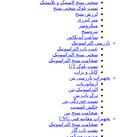
سختی سنج لاستیک و پلاستیک
تست بلوک سختی سنج
لرزش سنج
متر لیزری
میکرومتر
نیروسنج
ساعت اندیکاتور
بازرسی التراسونیک
عیب یاب التراسونیک
سختی سنج التراسونیک
ضخامت سنج التراسونیک
تست بلوک UT
کابل و پراب
تجهیزات بازرسی بتن
آرماتوریاب
التراسونیک بتن
ترک یاب بتن
تست خوردگی بتن
چکش اشمیت
ضخامت سنج بتن
تجهیزات معاینه فنی CNG
ضخامت سنج التراسونیک
نشت یاب گاز
ویدیو بروسکوپ