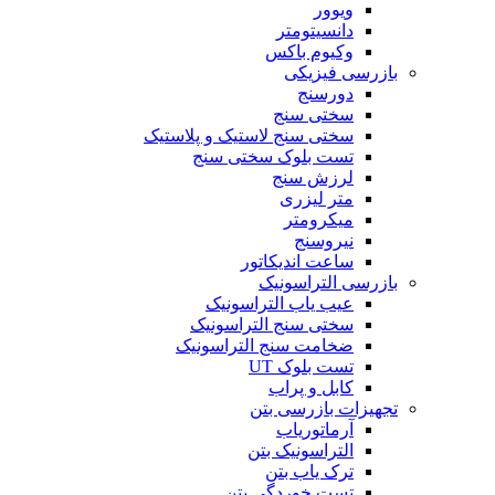
ویوور
دانسیتومتر
وکیوم باکس
بازرسی فیزیکی
دورسنج
سختی سنج
سختی سنج لاستیک و پلاستیک
تست بلوک سختی سنج
لرزش سنج
متر لیزری
میکرومتر
نیروسنج
ساعت اندیکاتور
بازرسی التراسونیک
عیب یاب التراسونیک
سختی سنج التراسونیک
ضخامت سنج التراسونیک
تست بلوک UT
کابل و پراب
تجهیزات بازرسی بتن
آرماتوریاب
التراسونیک بتن
ترک یاب بتن
تست خوردگی بتن