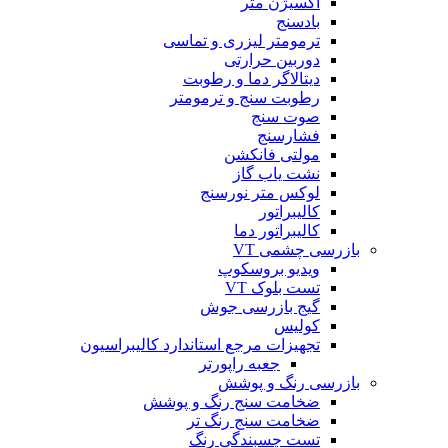
اکسیژن متر
بادسنج
ترمومتر لیزری و تماسی
دوربین حرارتی
دیتالاگر دما و رطوبت
رطوبت سنج و ترمومتر
صوت سنج
فشارسنج
مولتی فانکشن
نشت یاب گاز
لوکس متر نورسنج
کالیبراتور
کالیبراتور دما
بازرسی چشمی VT
ویدیو بروسکوپ
تست بلوک VT
گیج بازرسی جوش
کولیس
تجهیزات مرجع استاندارد کالیبراسیون
جعبه راپورتر
بازرسی رنگ و پوشش
ضخامت سنج رنگ و پوشش
ضخامت سنج رنگ تر
تست چسبندگی رنگ