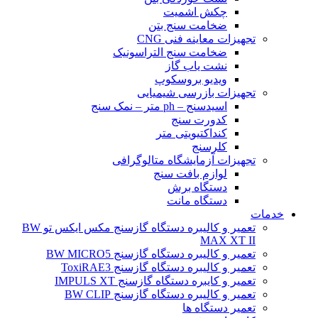
چکش اشمیت
ضخامت سنج بتن
تجهیزات معاینه فنی CNG
ضخامت سنج التراسونیک
نشت یاب گاز
ویدیو بروسکوپ
تجهیزات بازرسی شیمیایی
اسیدسنج – ph متر – نمک سنج
کدورت سنج
کنداکتیویتی متر
کلرسنج
تجهیزات آزمایشگاه متالوگرافی
لوازم بافت سنج
دستگاه برش
دستگاه مانت
خدمات
تعمیر و کالیبره دستگاه گازسنج مکس ایکس تو BW
MAX XT II
تعمیر و کالیبره دستگاه گازسنج BW MICRO5
تعمیر و کالیبره دستگاه گازسنج ToxiRAE3
تعمیر و کایبره دستگاه گازسنج IMPULS XT
تعمیر و کالیبره دستگاه گازسنج BW CLIP
تعمیر دستگاه ها