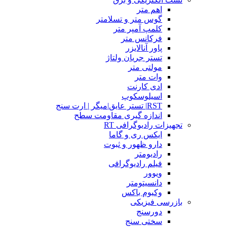
اهم متر
گوس متر و تسلامتر
کلمپ آمپر متر
فرکانس متر
پاور آنالایزر
تستر جریان ولتاژ
مولتی متر
وات متر
ادی کارنت
اسیلوسکوپ
RST| تستر عایق|میگر | ارت سنج
اندازه گیری مقاومت سطح
تجهیزات رادیوگرافی RT
ایکس ری و گاما
دارو ظهور و ثبوت
رادیومتر
فیلم رادیوگرافی
ویوور
دانسیتومتر
وکیوم باکس
بازرسی فیزیکی
دورسنج
سختی سنج