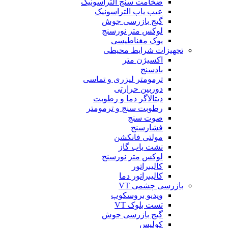
ضخامت سنج التراسونیک
عیب یاب التراسونیک
گیج بازرسی جوش
لوکس متر نورسنج
یوک مغناطیسی
تجهیزات شرایط محیطی
اکسیژن متر
بادسنج
ترمومتر لیزری و تماسی
دوربین حرارتی
دیتالاگر دما و رطوبت
رطوبت سنج و ترمومتر
صوت سنج
فشارسنج
مولتی فانکشن
نشت یاب گاز
لوکس متر نورسنج
کالیبراتور
کالیبراتور دما
بازرسی چشمی VT
ویدیو بروسکوپ
تست بلوک VT
گیج بازرسی جوش
کولیس