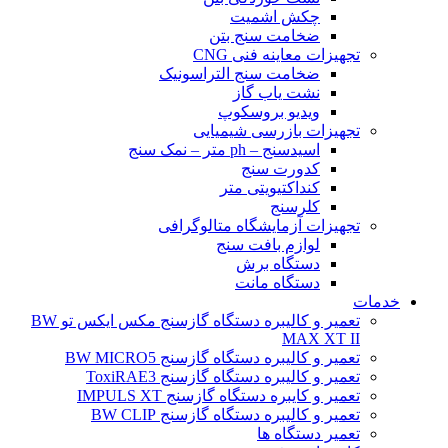
چکش اشمیت
ضخامت سنج بتن
تجهیزات معاینه فنی CNG
ضخامت سنج التراسونیک
نشت یاب گاز
ویدیو بروسکوپ
تجهیزات بازرسی شیمیایی
اسیدسنج – ph متر – نمک سنج
کدورت سنج
کنداکتیویتی متر
کلرسنج
تجهیزات آزمایشگاه متالوگرافی
لوازم بافت سنج
دستگاه برش
دستگاه مانت
خدمات
تعمیر و کالیبره دستگاه گازسنج مکس ایکس تو BW
MAX XT II
تعمیر و کالیبره دستگاه گازسنج BW MICRO5
تعمیر و کالیبره دستگاه گازسنج ToxiRAE3
تعمیر و کایبره دستگاه گازسنج IMPULS XT
تعمیر و کالیبره دستگاه گازسنج BW CLIP
تعمیر دستگاه ها