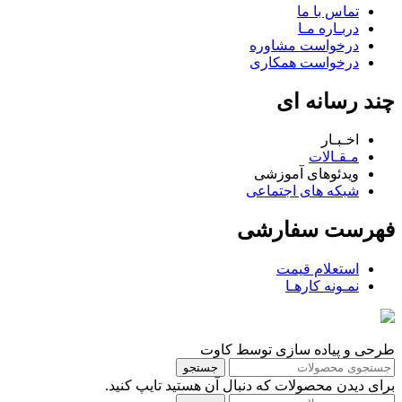
تماس با ما
دربـاره مـا
درخواست مشاوره
درخواست همکاری
چند رسانه ای
اخـبـار
مـقـالات
ویدئوهای آموزشی
شبکه های اجتماعی
فهرست سفارشی
استعلام قیمت
نمـونه کارهـا
طرحی و پیاده سازی توسط کاوت
جستجو
برای دیدن محصولات که دنبال آن هستید تایپ کنید.