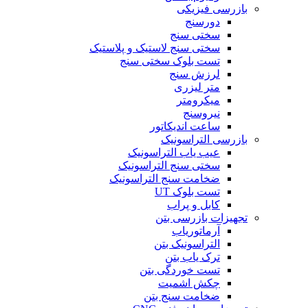
بازرسی فیزیکی
دورسنج
سختی سنج
سختی سنج لاستیک و پلاستیک
تست بلوک سختی سنج
لرزش سنج
متر لیزری
میکرومتر
نیروسنج
ساعت اندیکاتور
بازرسی التراسونیک
عیب یاب التراسونیک
سختی سنج التراسونیک
ضخامت سنج التراسونیک
تست بلوک UT
کابل و پراب
تجهیزات بازرسی بتن
آرماتوریاب
التراسونیک بتن
ترک یاب بتن
تست خوردگی بتن
چکش اشمیت
ضخامت سنج بتن