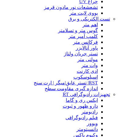
چراغ UV
تشعشعات نور مادون قرمز
یووی لایت متر
تست الکتریکی و برق
اهم متر
گوس متر و تسلامتر
کلمپ آمپر متر
فرکانس متر
پاور آنالایزر
تستر جریان ولتاژ
مولتی متر
وات متر
ادی کارنت
اسیلوسکوپ
RST| تستر عایق|میگر | ارت سنج
اندازه گیری مقاومت سطح
تجهیزات رادیوگرافی RT
ایکس ری و گاما
دارو ظهور و ثبوت
رادیومتر
فیلم رادیوگرافی
ویوور
دانسیتومتر
وکیوم باکس