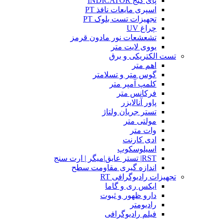
پای گیج INDICATOR
اسپری مایعات نافذ PT
تجهیزات تست بلوک PT
چراغ UV
تشعشعات نور مادون قرمز
یووی لایت متر
تست الکتریکی و برق
اهم متر
گوس متر و تسلامتر
کلمپ آمپر متر
فرکانس متر
پاور آنالایزر
تستر جریان ولتاژ
مولتی متر
وات متر
ادی کارنت
اسیلوسکوپ
RST| تستر عایق|میگر | ارت سنج
اندازه گیری مقاومت سطح
تجهیزات رادیوگرافی RT
ایکس ری و گاما
دارو ظهور و ثبوت
رادیومتر
فیلم رادیوگرافی