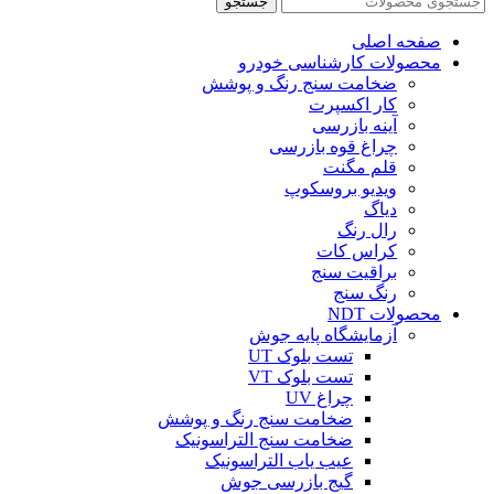
جستجو
صفحه اصلی
محصولات کارشناسی خودرو
ضخامت سنج رنگ و پوشش
کار اکسپرت
آینه بازرسی
چراغ قوه بازرسی
قلم مگنت
ویدیو بروسکوپ
دیاگ
رال رنگ
کراس کات
براقیت سنج
رنگ سنج
محصولات NDT
آزمایشگاه پایه جوش
تست بلوک UT
تست بلوک VT
چراغ UV
ضخامت سنج رنگ و پوشش
ضخامت سنج التراسونیک
عیب یاب التراسونیک
گیج بازرسی جوش