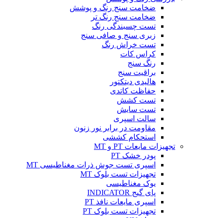
ضخامت سنج رنگ و پوشش
ضخامت سنج رنگ تر
تست چسبندگی رنگ
زبری سنج و صافی سنج
تست خراش رنگ
کراس کات
رنگ سنج
براقیت سنج
هالیدی دیتکتور
حفاظت کاتدی
تست کشش
تست سایش
سالت اسپری
مقاومت در برابر نور زنون
استحکام کششی
تجهیزات مایعات PT و MT
پودر خشک PT
اسپری تست جوش ذرات مغناطیسی MT
تجهیزات تست بلوک MT
یوک مغناطیسی
پای گیج INDICATOR
اسپری مایعات نافذ PT
تجهیزات تست بلوک PT