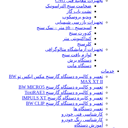
تجهیزات معاینه فنی CNG
ضخامت سنج التراسونیک
نشت یاب گاز
ویدیو بروسکوپ
تجهیزات بازرسی شیمیایی
اسیدسنج – ph متر – نمک سنج
کدورت سنج
کنداکتیویتی متر
کلرسنج
تجهیزات آزمایشگاه متالوگرافی
لوازم بافت سنج
دستگاه برش
دستگاه مانت
خدمات
تعمیر و کالیبره دستگاه گازسنج مکس ایکس تو BW
MAX XT II
تعمیر و کالیبره دستگاه گازسنج BW MICRO5
تعمیر و کالیبره دستگاه گازسنج ToxiRAE3
تعمیر و کایبره دستگاه گازسنج IMPULS XT
تعمیر و کالیبره دستگاه گازسنج BW CLIP
تعمیر دستگاه ها
کارشناسی فنی خودرو
کارشناسی رنگ خودرو
آموزش دستگاه