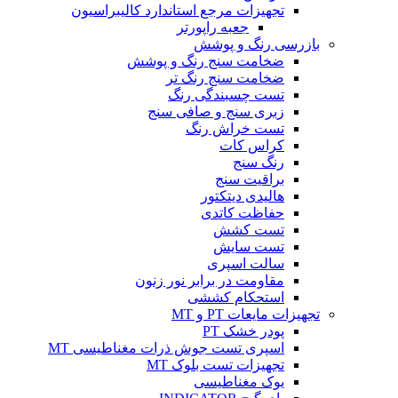
تجهیزات مرجع استاندارد کالیبراسیون
جعبه راپورتر
بازرسی رنگ و پوشش
ضخامت سنج رنگ و پوشش
ضخامت سنج رنگ تر
تست چسبندگی رنگ
زبری سنج و صافی سنج
تست خراش رنگ
کراس کات
رنگ سنج
براقیت سنج
هالیدی دیتکتور
حفاظت کاتدی
تست کشش
تست سایش
سالت اسپری
مقاومت در برابر نور زنون
استحکام کششی
تجهیزات مایعات PT و MT
پودر خشک PT
اسپری تست جوش ذرات مغناطیسی MT
تجهیزات تست بلوک MT
یوک مغناطیسی