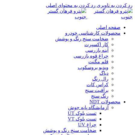
رد کردن به ناوبری
رد کردن به محتوای اصلی
صفحه اصلی
محصولات کارشناسی خودرو
ضخامت سنج رنگ و پوشش
کار اکسپرت
آینه بازرسی
چراغ قوه بازرسی
قلم مگنت
ویدیو بروسکوپ
دیاگ
رال رنگ
کراس کات
براقیت سنج
رنگ سنج
محصولات NDT
آزمایشگاه پایه جوش
تست بلوک UT
تست بلوک VT
چراغ UV
ضخامت سنج رنگ و پوشش