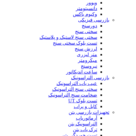
ویوور
دانسیتومتر
وکیوم باکس
بازرسی فیزیکی
دورسنج
سختی سنج
سختی سنج لاستیک و پلاستیک
تست بلوک سختی سنج
لرزش سنج
متر لیزری
میکرومتر
نیروسنج
ساعت اندیکاتور
بازرسی التراسونیک
عیب یاب التراسونیک
سختی سنج التراسونیک
ضخامت سنج التراسونیک
تست بلوک UT
کابل و پراب
تجهیزات بازرسی بتن
آرماتوریاب
التراسونیک بتن
ترک یاب بتن
تست خوردگی بتن