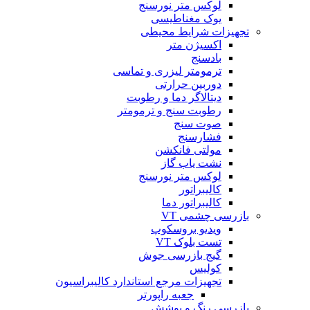
لوکس متر نورسنج
یوک مغناطیسی
تجهیزات شرایط محیطی
اکسیژن متر
بادسنج
ترمومتر لیزری و تماسی
دوربین حرارتی
دیتالاگر دما و رطوبت
رطوبت سنج و ترمومتر
صوت سنج
فشارسنج
مولتی فانکشن
نشت یاب گاز
لوکس متر نورسنج
کالیبراتور
کالیبراتور دما
بازرسی چشمی VT
ویدیو بروسکوپ
تست بلوک VT
گیج بازرسی جوش
کولیس
تجهیزات مرجع استاندارد کالیبراسیون
جعبه راپورتر
بازرسی رنگ و پوشش