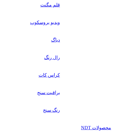
قلم مگنت
ویدیو بروسکوپ
دیاگ
رال رنگ
کراس کات
براقیت سنج
رنگ سنج
محصولات NDT