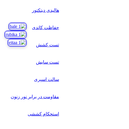
هالیدی دیتکتور
حفاظت کاتدی
تست کشش
تست سایش
سالت اسپری
مقاومت در برابر نور زنون
استحکام کششی