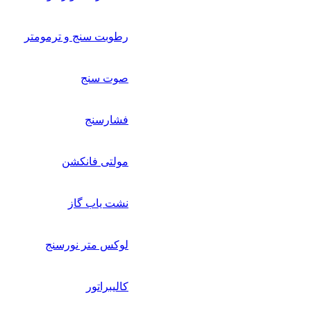
رطوبت سنج و ترمومتر
صوت سنج
فشارسنج
مولتی فانکشن
نشت یاب گاز
لوکس متر نورسنج
کالیبراتور