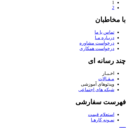
1
2
با مخاطبان
تماس با ما
دربـاره مـا
درخواست مشاوره
درخواست همکاری
چند رسانه ای
اخـبـار
مـقـالات
ویدئوهای آموزشی
شبکه های اجتماعی
فهرست سفارشی
استعلام قیمت
نمـونه کارهـا