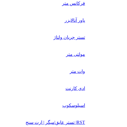
فرکانس متر
پاور آنالایزر
تستر جریان ولتاژ
مولتی متر
وات متر
ادی کارنت
اسیلوسکوپ
RST| تستر عایق|میگر | ارت سنج