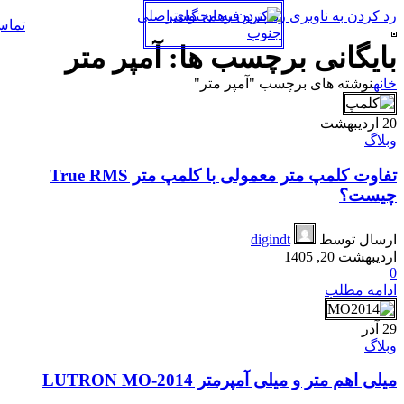
رد کردن به ناوبری
رد کردن به محتوای اصلی
تما
بایگانی برچسب ها: آمپر متر
خانه
نوشته های برچسب "آمپر متر"
20
اردیبهشت
وبلاگ
تفاوت کلمپ متر معمولی با کلمپ متر True RMS
چیست؟
ارسال توسط
digindt
اردیبهشت 20, 1405
0
ادامه مطلب
29
آذر
وبلاگ
میلی اهم متر و میلی آمپرمتر LUTRON MO-2014