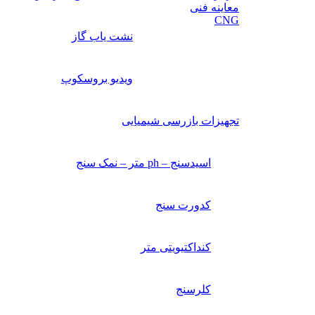
معاینه فنی
CNG
نشت یاب گاز
ویدیو بروسکوپ
تجهیزات بازرسی شیمیایی
اسیدسنج – ph متر – نمک سنج
کدورت سنج
کنداکتیویتی متر
کلرسنج