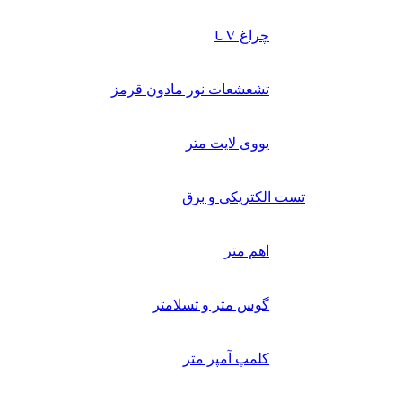
چراغ UV
تشعشعات نور مادون قرمز
یووی لایت متر
تست الکتریکی و برق
اهم متر
گوس متر و تسلامتر
کلمپ آمپر متر