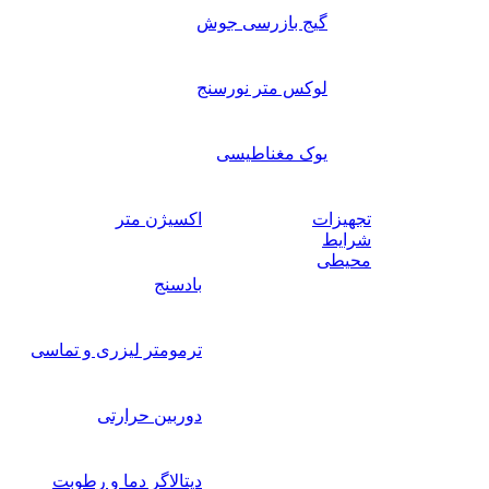
گیج بازرسی جوش
لوکس متر نورسنج
یوک مغناطیسی
تجهیزات
اکسیژن متر
شرایط
محیطی
بادسنج
ترمومتر لیزری و تماسی
دوربین حرارتی
دیتالاگر دما و رطوبت