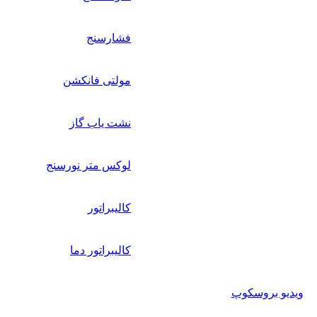
فشارسنج
مولتی فانکشن
نشت یاب گاز
لوکس متر نورسنج
کالیبراتور
کالیبراتور دما
ویدیو بروسکوپ