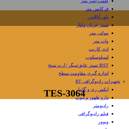
کلمپ آمپر متر
فرکانس متر
پاور آنالایزر
تستر جریان ولتاژ
مولتی متر
وات متر
ادی کارنت
اسیلوسکوپ
RST| تستر عایق|میگر | ارت سنج
اندازه گیری مقاومت سطح
تجهیزات رادیوگرافی RT
ایکس ری و گاما
TES-3064
دارو ظهور و ثبوت
رادیومتر
فیلم رادیوگرافی
ویوور