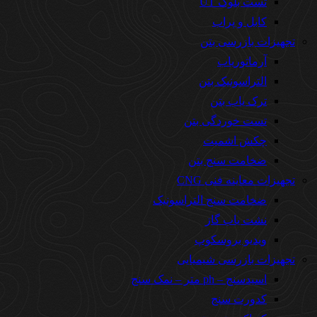
تست بلوک UT
کابل و پراب
تجهیزات بازرسی بتن
آرماتوریاب
التراسونیک بتن
ترک یاب بتن
تست خوردگی بتن
چکش اشمیت
ضخامت سنج بتن
تجهیزات معاینه فنی CNG
ضخامت سنج التراسونیک
نشت یاب گاز
ویدیو بروسکوپ
تجهیزات بازرسی شیمیایی
اسیدسنج – ph متر – نمک سنج
کدورت سنج