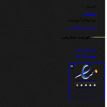
اخـبـار
مـقـالات
ویدئوهای آموزشی
شبکه های اجتماعی
فهرست سفارشی
استعلام قیمت
نمـونه کارهـا