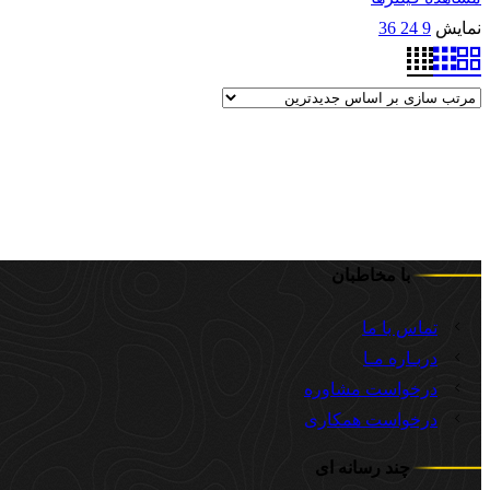
نمایش
9
24
36
با مخاطبان
تماس با ما
دربـاره مـا
درخواست مشاوره
درخواست همکاری
چند رسانه ای