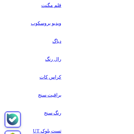
قلم مگنت
ویدیو بروسکوپ
دیاگ
رال رنگ
کراس کات
براقیت سنج
رنگ سنج
تست بلوک UT