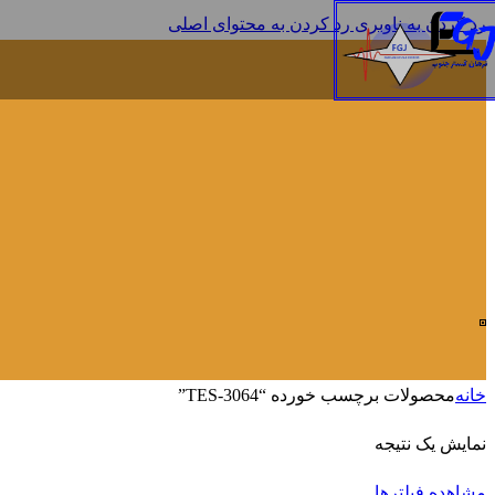
رد کردن به ناوبری
رد کردن به محتوای اصلی
خانه
محصولات برچسب خورده “TES-3064”
نمایش یک نتیجه
مشاهده فیلترها