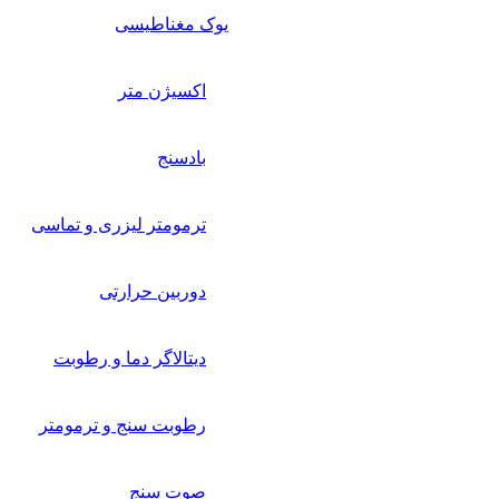
یوک مغناطیسی
اکسیژن متر
بادسنج
ترمومتر لیزری و تماسی
دوربین حرارتی
دیتالاگر دما و رطوبت
رطوبت سنج و ترمومتر
صوت سنج