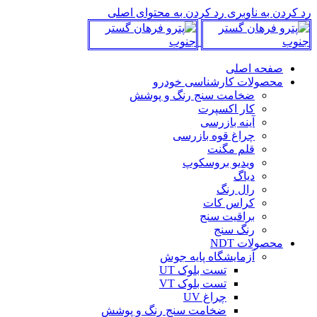
رد کردن به ناوبری
رد کردن به محتوای اصلی
صفحه اصلی
محصولات کارشناسی خودرو
ضخامت سنج رنگ و پوشش
کار اکسپرت
آینه بازرسی
چراغ قوه بازرسی
قلم مگنت
ویدیو بروسکوپ
دیاگ
رال رنگ
کراس کات
براقیت سنج
رنگ سنج
محصولات NDT
آزمایشگاه پایه جوش
تست بلوک UT
تست بلوک VT
چراغ UV
ضخامت سنج رنگ و پوشش