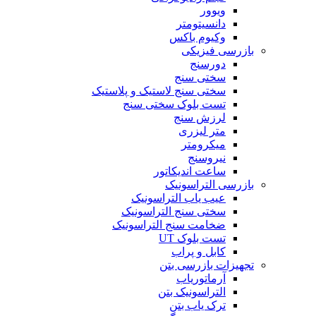
ویوور
دانسیتومتر
وکیوم باکس
بازرسی فیزیکی
دورسنج
سختی سنج
سختی سنج لاستیک و پلاستیک
تست بلوک سختی سنج
لرزش سنج
متر لیزری
میکرومتر
نیروسنج
ساعت اندیکاتور
بازرسی التراسونیک
عیب یاب التراسونیک
سختی سنج التراسونیک
ضخامت سنج التراسونیک
تست بلوک UT
کابل و پراب
تجهیزات بازرسی بتن
آرماتوریاب
التراسونیک بتن
ترک یاب بتن