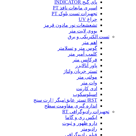
پای گیج INDICATOR
اسپری مایعات نافذ PT
تجهیزات تست بلوک PT
چراغ UV
تشعشعات نور مادون قرمز
یووی لایت متر
تست الکتریکی و برق
اهم متر
گوس متر و تسلامتر
کلمپ آمپر متر
فرکانس متر
پاور آنالایزر
تستر جریان ولتاژ
مولتی متر
وات متر
ادی کارنت
اسیلوسکوپ
RST| تستر عایق|میگر | ارت سنج
اندازه گیری مقاومت سطح
تجهیزات رادیوگرافی RT
ایکس ری و گاما
دارو ظهور و ثبوت
رادیومتر
فیلم رادیوگرافی