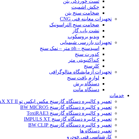
تست خوردگی بتن
چکش اشمیت
ضخامت سنج بتن
تجهیزات معاینه فنی CNG
ضخامت سنج التراسونیک
نشت یاب گاز
ویدیو بروسکوپ
تجهیزات بازرسی شیمیایی
اسیدسنج – ph متر – نمک سنج
کدورت سنج
کنداکتیویتی متر
کلرسنج
تجهیزات آزمایشگاه متالوگرافی
لوازم بافت سنج
دستگاه برش
دستگاه مانت
خدمات
تعمیر و کالیبره دستگاه گازسنج مکس ایکس تو BW MAX XT II
تعمیر و کالیبره دستگاه گازسنج BW MICRO5
تعمیر و کالیبره دستگاه گازسنج ToxiRAE3
تعمیر و کایبره دستگاه گازسنج IMPULS XT
تعمیر و کالیبره دستگاه گازسنج BW CLIP
تعمیر دستگاه ها
کارشناسی فنی خودرو