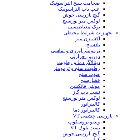
ضخامت سنج التراسونیک
عیب یاب التراسونیک
گیج بازرسی جوش
لوکس متر نورسنج
یوک مغناطیسی
تجهیزات شرایط محیطی
اکسیژن متر
بادسنج
ترمومتر لیزری و تماسی
دوربین حرارتی
دیتالاگر دما و رطوبت
رطوبت سنج و ترمومتر
صوت سنج
فشارسنج
مولتی فانکشن
نشت یاب گاز
لوکس متر نورسنج
کالیبراتور
کالیبراتور دما
بازرسی چشمی VT
ویدیو بروسکوپ
تست بلوک VT
گیج بازرسی جوش
کولیس