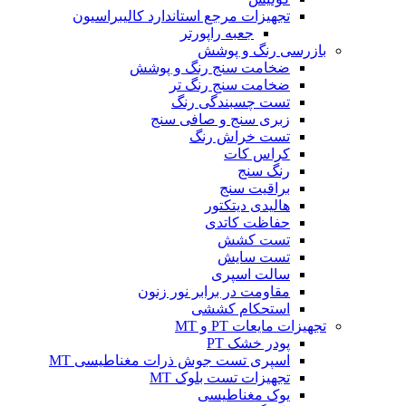
تجهیزات مرجع استاندارد کالیبراسیون
جعبه راپورتر
بازرسی رنگ و پوشش
ضخامت سنج رنگ و پوشش
ضخامت سنج رنگ تر
تست چسبندگی رنگ
زبری سنج و صافی سنج
تست خراش رنگ
کراس کات
رنگ سنج
براقیت سنج
هالیدی دیتکتور
حفاظت کاتدی
تست کشش
تست سایش
سالت اسپری
مقاومت در برابر نور زنون
استحکام کششی
تجهیزات مایعات PT و MT
پودر خشک PT
اسپری تست جوش ذرات مغناطیسی MT
تجهیزات تست بلوک MT
یوک مغناطیسی