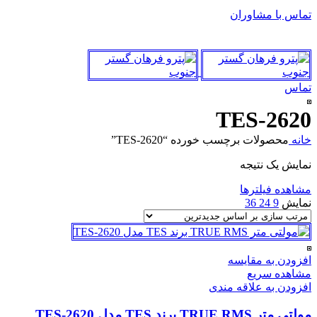
تماس با مشاوران
تماس
TES-2620
خانه
محصولات برچسب خورده “TES-2620”
نمایش یک نتیجه
مشاهده فیلترها
نمایش
9
24
36
افزودن به مقایسه
مشاهده سریع
افزودن به علاقه مندی
مولتی متر TRUE RMS برند TES مدل TES-2620