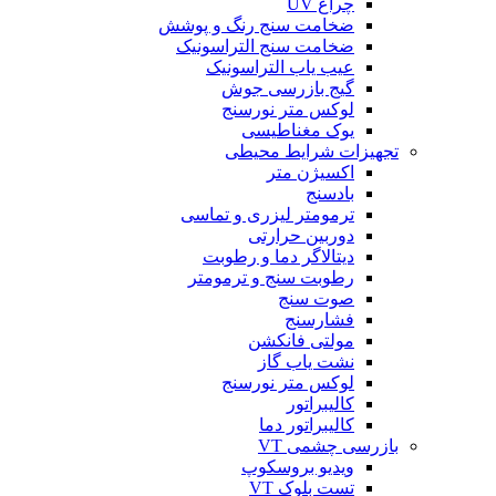
چراغ UV
ضخامت سنج رنگ و پوشش
ضخامت سنج التراسونیک
عیب یاب التراسونیک
گیج بازرسی جوش
لوکس متر نورسنج
یوک مغناطیسی
تجهیزات شرایط محیطی
اکسیژن متر
بادسنج
ترمومتر لیزری و تماسی
دوربین حرارتی
دیتالاگر دما و رطوبت
رطوبت سنج و ترمومتر
صوت سنج
فشارسنج
مولتی فانکشن
نشت یاب گاز
لوکس متر نورسنج
کالیبراتور
کالیبراتور دما
بازرسی چشمی VT
ویدیو بروسکوپ
تست بلوک VT