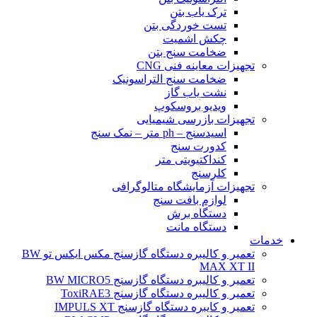
ترک یاب بتن
تست خوردگی بتن
چکش اشمیت
ضخامت سنج بتن
تجهیزات معاینه فنی CNG
ضخامت سنج التراسونیک
نشت یاب گاز
ویدیو بروسکوپ
تجهیزات بازرسی شیمیایی
اسیدسنج – ph متر – نمک سنج
کدورت سنج
کنداکتیویتی متر
کلرسنج
تجهیزات آزمایشگاه متالوگرافی
لوازم بافت سنج
دستگاه برش
دستگاه مانت
خدمات
تعمیر و کالیبره دستگاه گازسنج مکس ایکس تو BW
MAX XT II
تعمیر و کالیبره دستگاه گازسنج BW MICRO5
تعمیر و کالیبره دستگاه گازسنج ToxiRAE3
تعمیر و کایبره دستگاه گازسنج IMPULS XT