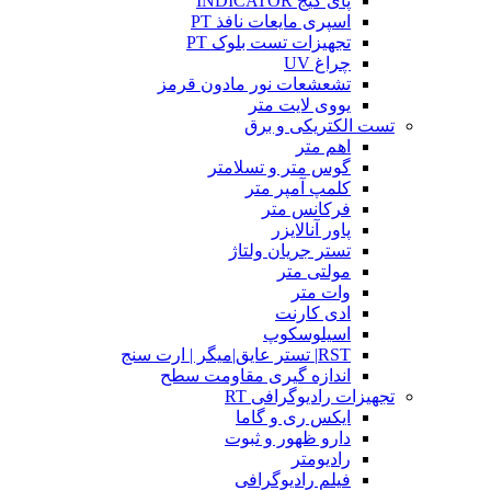
پای گیج INDICATOR
اسپری مایعات نافذ PT
تجهیزات تست بلوک PT
چراغ UV
تشعشعات نور مادون قرمز
یووی لایت متر
تست الکتریکی و برق
اهم متر
گوس متر و تسلامتر
کلمپ آمپر متر
فرکانس متر
پاور آنالایزر
تستر جریان ولتاژ
مولتی متر
وات متر
ادی کارنت
اسیلوسکوپ
RST| تستر عایق|میگر | ارت سنج
اندازه گیری مقاومت سطح
تجهیزات رادیوگرافی RT
ایکس ری و گاما
دارو ظهور و ثبوت
رادیومتر
فیلم رادیوگرافی