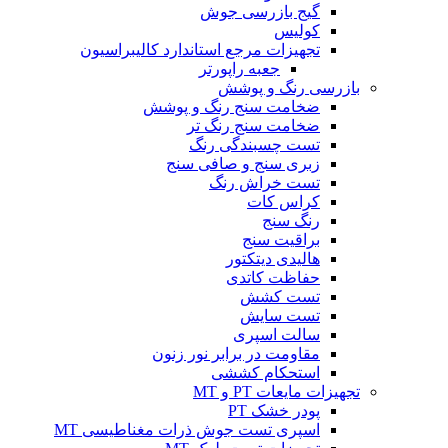
گیج بازرسی جوش
کولیس
تجهیزات مرجع استاندارد کالیبراسیون
جعبه راپورتر
بازرسی رنگ و پوشش
ضخامت سنج رنگ و پوشش
ضخامت سنج رنگ تر
تست چسبندگی رنگ
زبری سنج و صافی سنج
تست خراش رنگ
کراس کات
رنگ سنج
براقیت سنج
هالیدی دیتکتور
حفاظت کاتدی
تست کشش
تست سایش
سالت اسپری
مقاومت در برابر نور زنون
استحکام کششی
تجهیزات مایعات PT و MT
پودر خشک PT
اسپری تست جوش ذرات مغناطیسی MT