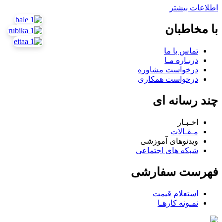
اطلاعات بیشتر
با مخاطبان
تماس با ما
دربـاره مـا
درخواست مشاوره
درخواست همکاری
چند رسانه ای
اخـبـار
مـقـالات
ویدئوهای آموزشی
شبکه های اجتماعی
فهرست سفارشی
استعلام قیمت
نمـونه کارهـا