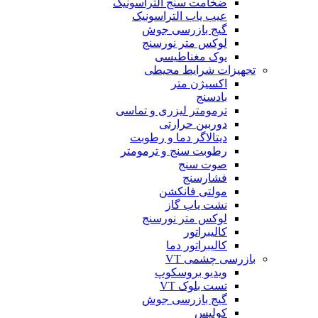
ضخامت سنج التراسونیک
عیب یاب التراسونیک
گیج بازرسی جوش
لوکس متر نورسنج
یوک مغناطیسی
تجهیزات شرایط محیطی
اکسیژن متر
بادسنج
ترمومتر لیزری و تماسی
دوربین حرارتی
دیتالاگر دما و رطوبت
رطوبت سنج و ترمومتر
صوت سنج
فشارسنج
مولتی فانکشن
نشت یاب گاز
لوکس متر نورسنج
کالیبراتور
کالیبراتور دما
بازرسی چشمی VT
ویدیو بروسکوپ
تست بلوک VT
گیج بازرسی جوش
کولیس