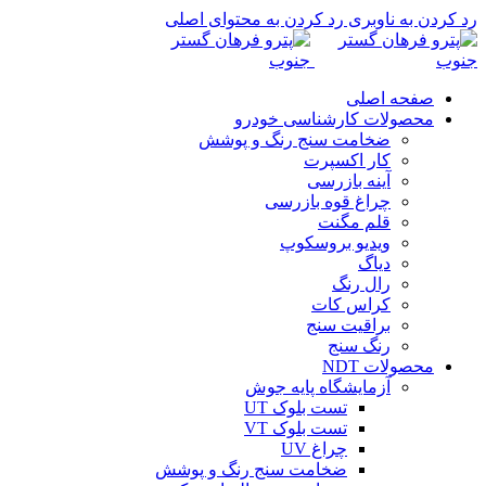
رد کردن به ناوبری
رد کردن به محتوای اصلی
صفحه اصلی
محصولات کارشناسی خودرو
ضخامت سنج رنگ و پوشش
کار اکسپرت
آینه بازرسی
چراغ قوه بازرسی
قلم مگنت
ویدیو بروسکوپ
دیاگ
رال رنگ
کراس کات
براقیت سنج
رنگ سنج
محصولات NDT
آزمایشگاه پایه جوش
تست بلوک UT
تست بلوک VT
چراغ UV
ضخامت سنج رنگ و پوشش