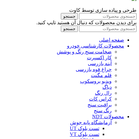
طرحی و پیاده سازی توسط کاوت
جستجو
برای دیدن محصولات که دنبال آن هستید تایپ کنید.
جستجو
صفحه اصلی
محصولات کارشناسی خودرو
ضخامت سنج رنگ و پوشش
کار اکسپرت
آینه بازرسی
چراغ قوه بازرسی
قلم مگنت
ویدیو بروسکوپ
دیاگ
رال رنگ
کراس کات
براقیت سنج
رنگ سنج
محصولات NDT
آزمایشگاه پایه جوش
تست بلوک UT
تست بلوک VT