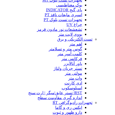
تجهیزات تست بلوک MT
یوک مغناطیسی
پای گیج INDICATOR
اسپری مایعات نافذ PT
تجهیزات تست بلوک PT
چراغ UV
تشعشعات نور مادون قرمز
یووی لایت متر
تست الکتریکی و برق
اهم متر
گوس متر و تسلامتر
کلمپ آمپر متر
فرکانس متر
پاور آنالایزر
تستر جریان ولتاژ
مولتی متر
وات متر
ادی کارنت
اسیلوسکوپ
RST| تستر عایق|میگر | ارت سنج
اندازه گیری مقاومت سطح
تجهیزات رادیوگرافی RT
ایکس ری و گاما
دارو ظهور و ثبوت