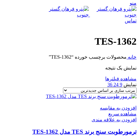
منو
تماس
TES-1362
خانه
محصولات برچسب خورده “TES-1362”
نمایش یک نتیجه
مشاهده فیلترها
نمایش
9
24
36
افزودن به مقایسه
مشاهده سریع
افزودن به علاقه مندی
ترمورطوبت سنج برند TES مدل TES-1362