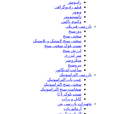
رادیومتر
فیلم رادیوگرافی
ویوور
دانسیتومتر
وکیوم باکس
بازرسی فیزیکی
دورسنج
سختی سنج
سختی سنج لاستیک و پلاستیک
تست بلوک سختی سنج
لرزش سنج
متر لیزری
میکرومتر
نیروسنج
ساعت اندیکاتور
بازرسی التراسونیک
عیب یاب التراسونیک
سختی سنج التراسونیک
ضخامت سنج التراسونیک
تست بلوک UT
کابل و پراب
تجهیزات بازرسی بتن
آرماتوریاب
التراسونیک بتن