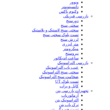
ویوور
دانسیتومتر
وکیوم باکس
بازرسی فیزیکی
دورسنج
سختی سنج
سختی سنج لاستیک و پلاستیک
تست بلوک سختی سنج
لرزش سنج
متر لیزری
میکرومتر
نیروسنج
ساعت اندیکاتور
بازرسی التراسونیک
عیب یاب التراسونیک
سختی سنج التراسونیک
ضخامت سنج التراسونیک
تست بلوک UT
کابل و پراب
تجهیزات بازرسی بتن
آرماتوریاب
التراسونیک بتن
ترک یاب بتن
تست خوردگی بتن