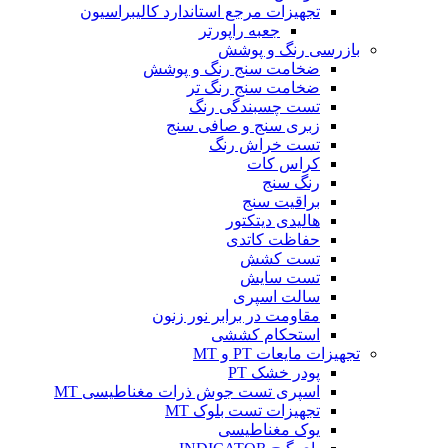
تجهیزات مرجع استاندارد کالیبراسیون
جعبه راپورتر
بازرسی رنگ و پوشش
ضخامت سنج رنگ و پوشش
ضخامت سنج رنگ تر
تست چسبندگی رنگ
زبری سنج و صافی سنج
تست خراش رنگ
کراس کات
رنگ سنج
براقیت سنج
هالیدی دیتکتور
حفاظت کاتدی
تست کشش
تست سایش
سالت اسپری
مقاومت در برابر نور زنون
استحکام کششی
تجهیزات مایعات PT و MT
پودر خشک PT
اسپری تست جوش ذرات مغناطیسی MT
تجهیزات تست بلوک MT
یوک مغناطیسی