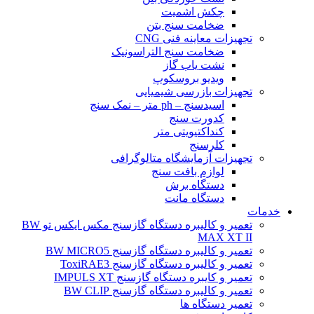
چکش اشمیت
ضخامت سنج بتن
تجهیزات معاینه فنی CNG
ضخامت سنج التراسونیک
نشت یاب گاز
ویدیو بروسکوپ
تجهیزات بازرسی شیمیایی
اسیدسنج – ph متر – نمک سنج
کدورت سنج
کنداکتیویتی متر
کلرسنج
تجهیزات آزمایشگاه متالوگرافی
لوازم بافت سنج
دستگاه برش
دستگاه مانت
خدمات
تعمیر و کالیبره دستگاه گازسنج مکس ایکس تو BW
MAX XT II
تعمیر و کالیبره دستگاه گازسنج BW MICRO5
تعمیر و کالیبره دستگاه گازسنج ToxiRAE3
تعمیر و کایبره دستگاه گازسنج IMPULS XT
تعمیر و کالیبره دستگاه گازسنج BW CLIP
تعمیر دستگاه ها