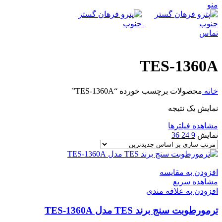
منو
تماس
TES-1360A
خانه
محصولات برچسب خورده “TES-1360A”
نمایش یک نتیجه
مشاهده فیلترها
نمایش
9
24
36
افزودن به مقایسه
مشاهده سریع
افزودن به علاقه مندی
ترمورطوبت سنج برند TES مدل TES-1360A