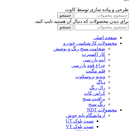
طرحی و پیاده سازی توسط کاوت
جستجو
برای دیدن محصولات که دنبال آن هستید تایپ کنید.
جستجو
صفحه اصلی
محصولات کارشناسی خودرو
ضخامت سنج رنگ و پوشش
کار اکسپرت
آینه بازرسی
چراغ قوه بازرسی
قلم مگنت
ویدیو بروسکوپ
دیاگ
رال رنگ
کراس کات
براقیت سنج
رنگ سنج
محصولات NDT
آزمایشگاه پایه جوش
تست بلوک UT
تست بلوک VT