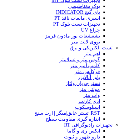
تجهیزات تست بلوک MT
یوک مغناطیسی
پای گیج INDICATOR
اسپری مایعات نافذ PT
تجهیزات تست بلوک PT
چراغ UV
تشعشعات نور مادون قرمز
یووی لایت متر
تست الکتریکی و برق
اهم متر
گوس متر و تسلامتر
کلمپ آمپر متر
فرکانس متر
پاور آنالایزر
تستر جریان ولتاژ
مولتی متر
وات متر
ادی کارنت
اسیلوسکوپ
RST| تستر عایق|میگر | ارت سنج
اندازه گیری مقاومت سطح
تجهیزات رادیوگرافی RT
ایکس ری و گاما
دارو ظهور و ثبوت