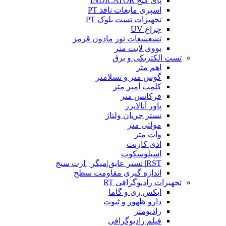
پای گیج INDICATOR
اسپری مایعات نافذ PT
تجهیزات تست بلوک PT
چراغ UV
تشعشعات نور مادون قرمز
یووی لایت متر
تست الکتریکی و برق
اهم متر
گوس متر و تسلامتر
کلمپ آمپر متر
فرکانس متر
پاور آنالایزر
تستر جریان ولتاژ
مولتی متر
وات متر
ادی کارنت
اسیلوسکوپ
RST| تستر عایق|میگر | ارت سنج
اندازه گیری مقاومت سطح
تجهیزات رادیوگرافی RT
ایکس ری و گاما
دارو ظهور و ثبوت
رادیومتر
فیلم رادیوگرافی