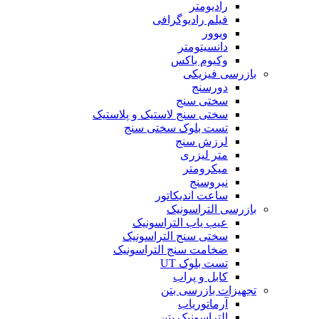
رادیومتر
فیلم رادیوگرافی
ویوور
دانسیتومتر
وکیوم باکس
بازرسی فیزیکی
دورسنج
سختی سنج
سختی سنج لاستیک و پلاستیک
تست بلوک سختی سنج
لرزش سنج
متر لیزری
میکرومتر
نیروسنج
ساعت اندیکاتور
بازرسی التراسونیک
عیب یاب التراسونیک
سختی سنج التراسونیک
ضخامت سنج التراسونیک
تست بلوک UT
کابل و پراب
تجهیزات بازرسی بتن
آرماتوریاب
التراسونیک بتن