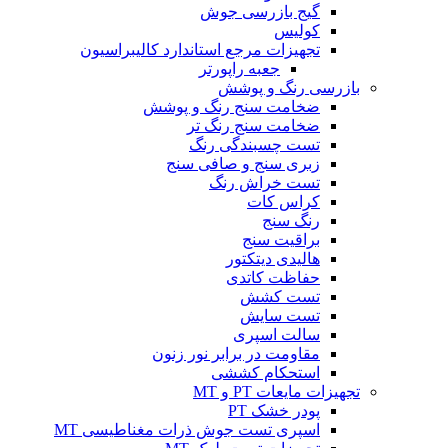
گیج بازرسی جوش
کولیس
تجهیزات مرجع استاندارد کالیبراسیون
جعبه راپورتر
بازرسی رنگ و پوشش
ضخامت سنج رنگ و پوشش
ضخامت سنج رنگ تر
تست چسبندگی رنگ
زبری سنج و صافی سنج
تست خراش رنگ
کراس کات
رنگ سنج
براقیت سنج
هالیدی دیتکتور
حفاظت کاتدی
تست کشش
تست سایش
سالت اسپری
مقاومت در برابر نور زنون
استحکام کششی
تجهیزات مایعات PT و MT
پودر خشک PT
اسپری تست جوش ذرات مغناطیسی MT