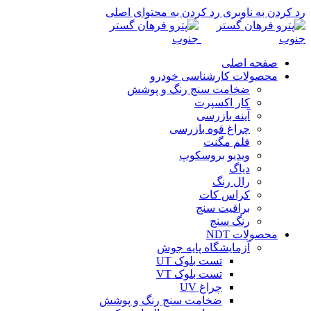
رد کردن به ناوبری
رد کردن به محتوای اصلی
صفحه اصلی
محصولات کارشناسی خودرو
ضخامت سنج رنگ و پوشش
کار اکسپرت
آینه بازرسی
چراغ قوه بازرسی
قلم مگنت
ویدیو بروسکوپ
دیاگ
رال رنگ
کراس کات
براقیت سنج
رنگ سنج
محصولات NDT
آزمایشگاه پایه جوش
تست بلوک UT
تست بلوک VT
چراغ UV
ضخامت سنج رنگ و پوشش