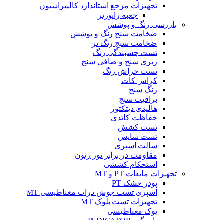
تجهیزات مرجع استاندارد کالیبراسیون
جعبه راپورتر
بازرسی رنگ و پوشش
ضخامت سنج رنگ و پوشش
ضخامت سنج رنگ تر
تست چسبندگی رنگ
زبری سنج و صافی سنج
تست خراش رنگ
کراس کات
رنگ سنج
براقیت سنج
هالیدی دیتکتور
حفاظت کاتدی
تست کشش
تست سایش
سالت اسپری
مقاومت در برابر نور زنون
استحکام کششی
تجهیزات مایعات PT و MT
پودر خشک PT
اسپری تست جوش ذرات مغناطیسی MT
تجهیزات تست بلوک MT
یوک مغناطیسی