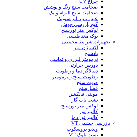
چراغ UV
ضخامت سنج رنگ و پوشش
ضخامت سنج التراسونیک
عیب یاب التراسونیک
گیج بازرسی جوش
لوکس متر نورسنج
یوک مغناطیسی
تجهیزات شرایط محیطی
اکسیژن متر
بادسنج
ترمومتر لیزری و تماسی
دوربین حرارتی
دیتالاگر دما و رطوبت
رطوبت سنج و ترمومتر
صوت سنج
فشارسنج
مولتی فانکشن
نشت یاب گاز
لوکس متر نورسنج
کالیبراتور
کالیبراتور دما
بازرسی چشمی VT
ویدیو بروسکوپ
تست بلوک VT