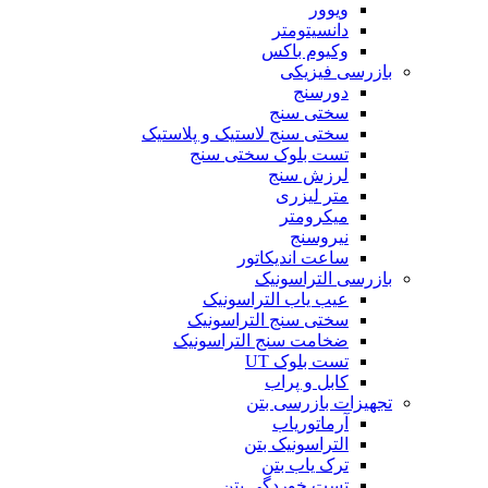
ویوور
دانسیتومتر
وکیوم باکس
بازرسی فیزیکی
دورسنج
سختی سنج
سختی سنج لاستیک و پلاستیک
تست بلوک سختی سنج
لرزش سنج
متر لیزری
میکرومتر
نیروسنج
ساعت اندیکاتور
بازرسی التراسونیک
عیب یاب التراسونیک
سختی سنج التراسونیک
ضخامت سنج التراسونیک
تست بلوک UT
کابل و پراب
تجهیزات بازرسی بتن
آرماتوریاب
التراسونیک بتن
ترک یاب بتن
تست خوردگی بتن