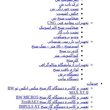
ترک یاب بتن
تست خوردگی بتن
چکش اشمیت
ضخامت سنج بتن
تجهیزات معاینه فنی CNG
ضخامت سنج التراسونیک
نشت یاب گاز
ویدیو بروسکوپ
تجهیزات بازرسی شیمیایی
اسیدسنج – ph متر – نمک سنج
کدورت سنج
کنداکتیویتی متر
کلرسنج
تجهیزات آزمایشگاه متالوگرافی
لوازم بافت سنج
دستگاه برش
دستگاه مانت
خدمات
تعمیر و کالیبره دستگاه گازسنج مکس ایکس تو BW
MAX XT II
تعمیر و کالیبره دستگاه گازسنج BW MICRO5
تعمیر و کالیبره دستگاه گازسنج ToxiRAE3
تعمیر و کایبره دستگاه گازسنج IMPULS XT