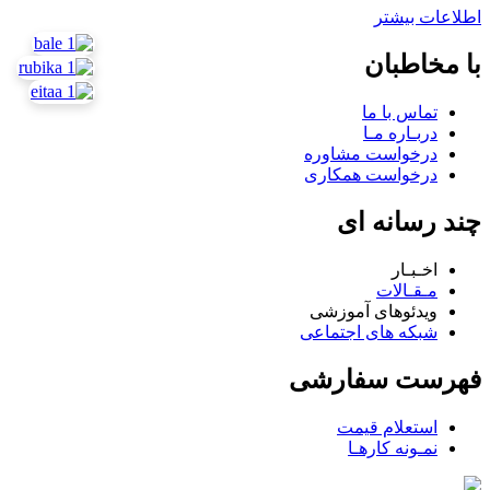
اطلاعات بیشتر
با مخاطبان
تماس با ما
دربـاره مـا
درخواست مشاوره
درخواست همکاری
چند رسانه ای
اخـبـار
مـقـالات
ویدئوهای آموزشی
شبکه های اجتماعی
فهرست سفارشی
استعلام قیمت
نمـونه کارهـا