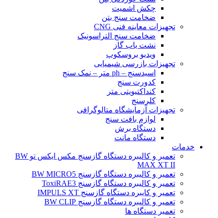
چکش اشمیت
ضخامت سنج بتن
تجهیزات معاینه فنی CNG
ضخامت سنج التراسونیک
نشت یاب گاز
ویدیو بروسکوپ
تجهیزات بازرسی شیمیایی
اسیدسنج – ph متر – نمک سنج
کدورت سنج
کنداکتیویتی متر
کلرسنج
تجهیزات آزمایشگاه متالوگرافی
لوازم بافت سنج
دستگاه برش
دستگاه مانت
خدمات
تعمیر و کالیبره دستگاه گازسنج مکس ایکس تو BW
MAX XT II
تعمیر و کالیبره دستگاه گازسنج BW MICRO5
تعمیر و کالیبره دستگاه گازسنج ToxiRAE3
تعمیر و کایبره دستگاه گازسنج IMPULS XT
تعمیر و کالیبره دستگاه گازسنج BW CLIP
تعمیر دستگاه ها