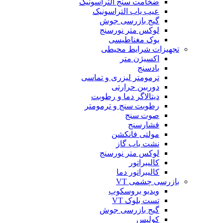
ضخامت سنج التراسونیک
عیب یاب التراسونیک
گیج بازرسی جوش
لوکس متر نورسنج
یوک مغناطیسی
تجهیزات شرایط محیطی
اکسیژن متر
بادسنج
ترمومتر لیزری و تماسی
دوربین حرارتی
دیتالاگر دما و رطوبت
رطوبت سنج و ترمومتر
صوت سنج
فشارسنج
مولتی فانکشن
نشت یاب گاز
لوکس متر نورسنج
کالیبراتور
کالیبراتور دما
بازرسی چشمی VT
ویدیو بروسکوپ
تست بلوک VT
گیج بازرسی جوش
کولیس