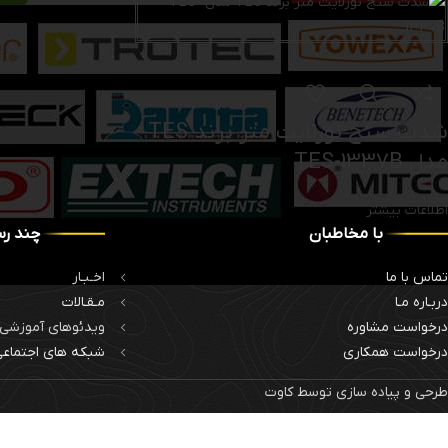
شدت سنج نورلایت متر برند TES
مدل TES-1337B
اطلاعات بیشتر
با مخاطبان
چند رس
تماس با ما
اخـبـار
دربـاره مـا
مـقـالات
درخواست مشاوره
ویدئوهای آموزشی
درخواست همکاری
شبکه های اجتماع
طرحی و پیاده سازی توسط کاوت