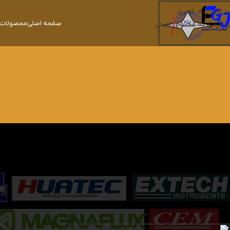
رد کردن به ناوبری
صفحه اصلی
محصولات ک
رد کردن به محتوای اصلی
نمایش یک نتیجه
خانه
محصولات برچسب خورده “TES-1337B”