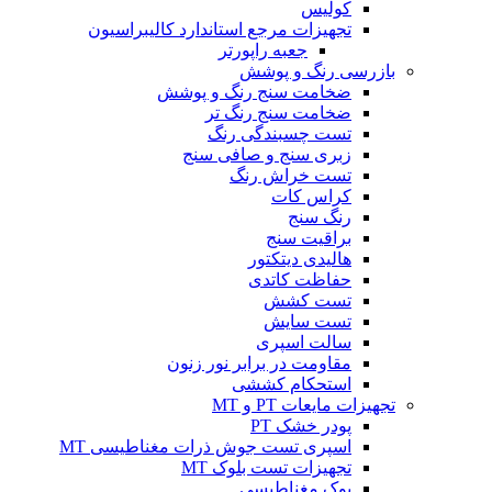
کولیس
تجهیزات مرجع استاندارد کالیبراسیون
جعبه راپورتر
بازرسی رنگ و پوشش
ضخامت سنج رنگ و پوشش
ضخامت سنج رنگ تر
تست چسبندگی رنگ
زبری سنج و صافی سنج
تست خراش رنگ
کراس کات
رنگ سنج
براقیت سنج
هالیدی دیتکتور
حفاظت کاتدی
تست کشش
تست سایش
سالت اسپری
مقاومت در برابر نور زنون
استحکام کششی
تجهیزات مایعات PT و MT
پودر خشک PT
اسپری تست جوش ذرات مغناطیسی MT
تجهیزات تست بلوک MT
یوک مغناطیسی