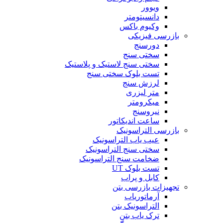
ویوور
دانسیتومتر
وکیوم باکس
بازرسی فیزیکی
دورسنج
سختی سنج
سختی سنج لاستیک و پلاستیک
تست بلوک سختی سنج
لرزش سنج
متر لیزری
میکرومتر
نیروسنج
ساعت اندیکاتور
بازرسی التراسونیک
عیب یاب التراسونیک
سختی سنج التراسونیک
ضخامت سنج التراسونیک
تست بلوک UT
کابل و پراب
تجهیزات بازرسی بتن
آرماتوریاب
التراسونیک بتن
ترک یاب بتن