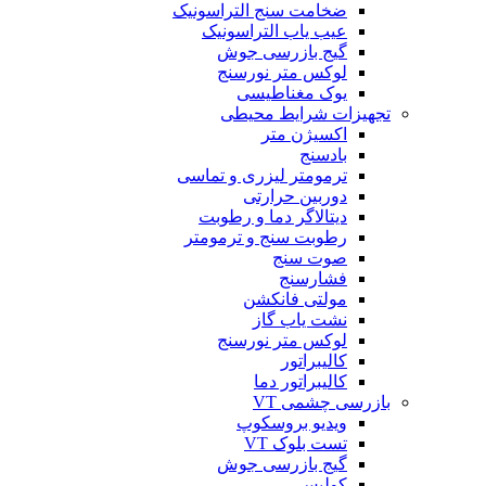
ضخامت سنج التراسونیک
عیب یاب التراسونیک
گیج بازرسی جوش
لوکس متر نورسنج
یوک مغناطیسی
تجهیزات شرایط محیطی
اکسیژن متر
بادسنج
ترمومتر لیزری و تماسی
دوربین حرارتی
دیتالاگر دما و رطوبت
رطوبت سنج و ترمومتر
صوت سنج
فشارسنج
مولتی فانکشن
نشت یاب گاز
لوکس متر نورسنج
کالیبراتور
کالیبراتور دما
بازرسی چشمی VT
ویدیو بروسکوپ
تست بلوک VT
گیج بازرسی جوش
کولیس