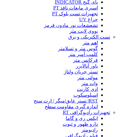
پای گیج INDICATOR
اسپری مایعات نافذ PT
تجهیزات تست بلوک PT
چراغ UV
تشعشعات نور مادون قرمز
یووی لایت متر
تست الکتریکی و برق
اهم متر
گوس متر و تسلامتر
کلمپ آمپر متر
فرکانس متر
پاور آنالایزر
تستر جریان ولتاژ
مولتی متر
وات متر
ادی کارنت
اسیلوسکوپ
RST| تستر عایق|میگر | ارت سنج
اندازه گیری مقاومت سطح
تجهیزات رادیوگرافی RT
ایکس ری و گاما
دارو ظهور و ثبوت
رادیومتر
فیلم رادیوگرافی