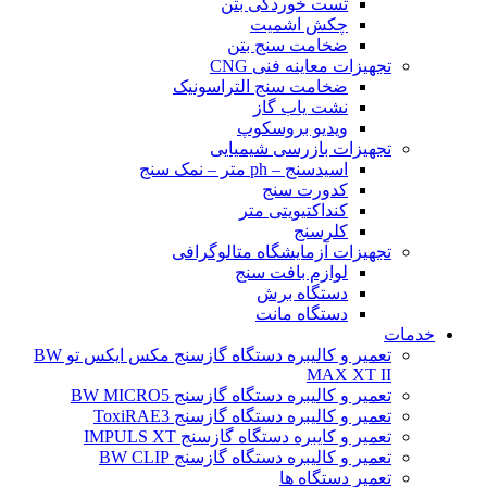
تست خوردگی بتن
چکش اشمیت
ضخامت سنج بتن
تجهیزات معاینه فنی CNG
ضخامت سنج التراسونیک
نشت یاب گاز
ویدیو بروسکوپ
تجهیزات بازرسی شیمیایی
اسیدسنج – ph متر – نمک سنج
کدورت سنج
کنداکتیویتی متر
کلرسنج
تجهیزات آزمایشگاه متالوگرافی
لوازم بافت سنج
دستگاه برش
دستگاه مانت
خدمات
تعمیر و کالیبره دستگاه گازسنج مکس ایکس تو BW
MAX XT II
تعمیر و کالیبره دستگاه گازسنج BW MICRO5
تعمیر و کالیبره دستگاه گازسنج ToxiRAE3
تعمیر و کایبره دستگاه گازسنج IMPULS XT
تعمیر و کالیبره دستگاه گازسنج BW CLIP
تعمیر دستگاه ها