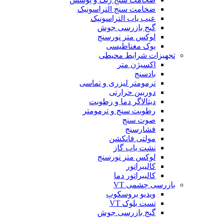
ضخامت سنج التراسونیک
عیب یاب التراسونیک
گیج بازرسی جوش
لوکس متر نورسنج
یوک مغناطیسی
تجهیزات شرایط محیطی
اکسیژن متر
بادسنج
ترمومتر لیزری و تماسی
دوربین حرارتی
دیتالاگر دما و رطوبت
رطوبت سنج و ترمومتر
صوت سنج
فشارسنج
مولتی فانکشن
نشت یاب گاز
لوکس متر نورسنج
کالیبراتور
کالیبراتور دما
بازرسی چشمی VT
ویدیو بروسکوپ
تست بلوک VT
گیج بازرسی جوش