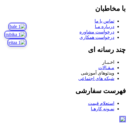
با مخاطبان
تماس با ما
دربـاره مـا
درخواست مشاوره
درخواست همکاری
چند رسانه ای
اخـبـار
مـقـالات
ویدئوهای آموزشی
شبکه های اجتماعی
فهرست سفارشی
استعلام قیمت
نمـونه کارهـا