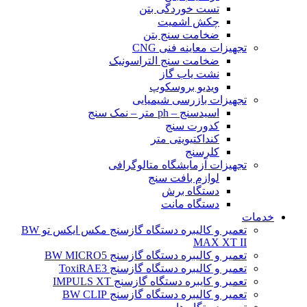
تست خوردگی بتن
چکش اشمیت
ضخامت سنج بتن
تجهیزات معاینه فنی CNG
ضخامت سنج التراسونیک
نشت یاب گاز
ویدیو بروسکوپ
تجهیزات بازرسی شیمیایی
اسیدسنج – ph متر – نمک سنج
کدورت سنج
کنداکتیویتی متر
کلرسنج
تجهیزات آزمایشگاه متالوگرافی
لوازم بافت سنج
دستگاه برش
دستگاه مانت
خدمات
تعمیر و کالیبره دستگاه گازسنج مکس ایکس تو BW
MAX XT II
تعمیر و کالیبره دستگاه گازسنج BW MICRO5
تعمیر و کالیبره دستگاه گازسنج ToxiRAE3
تعمیر و کایبره دستگاه گازسنج IMPULS XT
تعمیر و کالیبره دستگاه گازسنج BW CLIP