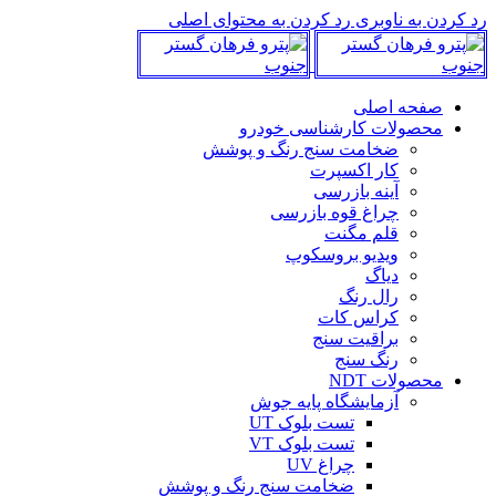
رد کردن به ناوبری
رد کردن به محتوای اصلی
صفحه اصلی
محصولات کارشناسی خودرو
ضخامت سنج رنگ و پوشش
کار اکسپرت
آینه بازرسی
چراغ قوه بازرسی
قلم مگنت
ویدیو بروسکوپ
دیاگ
رال رنگ
کراس کات
براقیت سنج
رنگ سنج
محصولات NDT
آزمایشگاه پایه جوش
تست بلوک UT
تست بلوک VT
چراغ UV
ضخامت سنج رنگ و پوشش