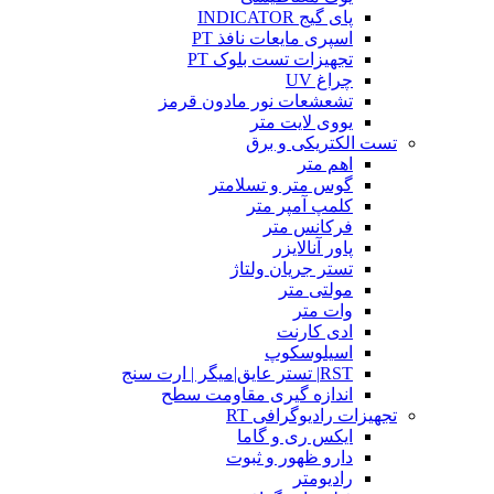
پای گیج INDICATOR
اسپری مایعات نافذ PT
تجهیزات تست بلوک PT
چراغ UV
تشعشعات نور مادون قرمز
یووی لایت متر
تست الکتریکی و برق
اهم متر
گوس متر و تسلامتر
کلمپ آمپر متر
فرکانس متر
پاور آنالایزر
تستر جریان ولتاژ
مولتی متر
وات متر
ادی کارنت
اسیلوسکوپ
RST| تستر عایق|میگر | ارت سنج
اندازه گیری مقاومت سطح
تجهیزات رادیوگرافی RT
ایکس ری و گاما
دارو ظهور و ثبوت
رادیومتر