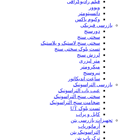
فیلم رادیوگرافی
ویوور
دانسیتومتر
وکیوم باکس
بازرسی فیزیکی
دورسنج
سختی سنج
سختی سنج لاستیک و پلاستیک
تست بلوک سختی سنج
لرزش سنج
متر لیزری
میکرومتر
نیروسنج
ساعت اندیکاتور
بازرسی التراسونیک
عیب یاب التراسونیک
سختی سنج التراسونیک
ضخامت سنج التراسونیک
تست بلوک UT
کابل و پراب
تجهیزات بازرسی بتن
آرماتوریاب
التراسونیک بتن
ترک یاب بتن