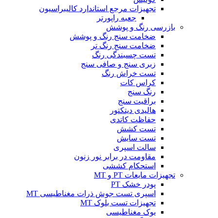
تجهیزات مرجع استاندارد کالیبراسیون
جعبه راپورتر
بازرسی رنگ و پوشش
ضخامت سنج رنگ و پوشش
ضخامت سنج رنگ تر
تست چسبندگی رنگ
زبری سنج و صافی سنج
تست خراش رنگ
کراس کات
رنگ سنج
براقیت سنج
هالیدی دیتکتور
حفاظت کاتدی
تست کشش
تست سایش
سالت اسپری
مقاومت در برابر نور زنون
استحکام کششی
تجهیزات مایعات PT و MT
پودر خشک PT
اسپری تست جوش ذرات مغناطیسی MT
تجهیزات تست بلوک MT
یوک مغناطیسی