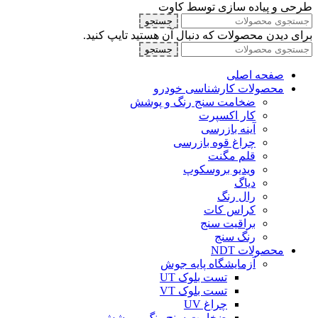
طرحی و پیاده سازی توسط کاوت
جستجو
برای دیدن محصولات که دنبال آن هستید تایپ کنید.
جستجو
صفحه اصلی
محصولات کارشناسی خودرو
ضخامت سنج رنگ و پوشش
کار اکسپرت
آینه بازرسی
چراغ قوه بازرسی
قلم مگنت
ویدیو بروسکوپ
دیاگ
رال رنگ
کراس کات
براقیت سنج
رنگ سنج
محصولات NDT
آزمایشگاه پایه جوش
تست بلوک UT
تست بلوک VT
چراغ UV
ضخامت سنج رنگ و پوشش