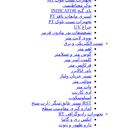
یوک مغناطیسی
پای گیج INDICATOR
اسپری مایعات نافذ PT
تجهیزات تست بلوک PT
چراغ UV
تشعشعات نور مادون قرمز
یووی لایت متر
تست الکتریکی و برق
اهم متر
گوس متر و تسلامتر
کلمپ آمپر متر
فرکانس متر
پاور آنالایزر
تستر جریان ولتاژ
مولتی متر
وات متر
ادی کارنت
اسیلوسکوپ
RST| تستر عایق|میگر | ارت سنج
اندازه گیری مقاومت سطح
تجهیزات رادیوگرافی RT
ایکس ری و گاما
دارو ظهور و ثبوت