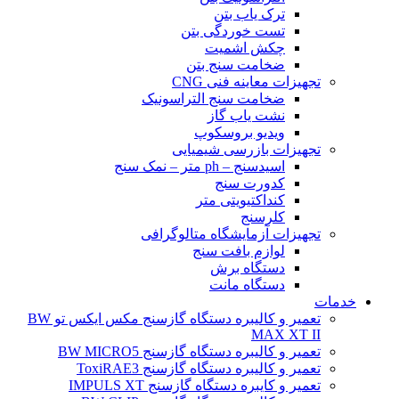
ترک یاب بتن
تست خوردگی بتن
چکش اشمیت
ضخامت سنج بتن
تجهیزات معاینه فنی CNG
ضخامت سنج التراسونیک
نشت یاب گاز
ویدیو بروسکوپ
تجهیزات بازرسی شیمیایی
اسیدسنج – ph متر – نمک سنج
کدورت سنج
کنداکتیویتی متر
کلرسنج
تجهیزات آزمایشگاه متالوگرافی
لوازم بافت سنج
دستگاه برش
دستگاه مانت
خدمات
تعمیر و کالیبره دستگاه گازسنج مکس ایکس تو BW
MAX XT II
تعمیر و کالیبره دستگاه گازسنج BW MICRO5
تعمیر و کالیبره دستگاه گازسنج ToxiRAE3
تعمیر و کایبره دستگاه گازسنج IMPULS XT