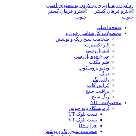
رد کردن به ناوبری
رد کردن به محتوای اصلی
صفحه اصلی
محصولات کارشناسی خودرو
ضخامت سنج رنگ و پوشش
کار اکسپرت
آینه بازرسی
چراغ قوه بازرسی
قلم مگنت
ویدیو بروسکوپ
دیاگ
رال رنگ
کراس کات
براقیت سنج
رنگ سنج
محصولات NDT
آزمایشگاه پایه جوش
تست بلوک UT
تست بلوک VT
چراغ UV
ضخامت سنج رنگ و پوشش