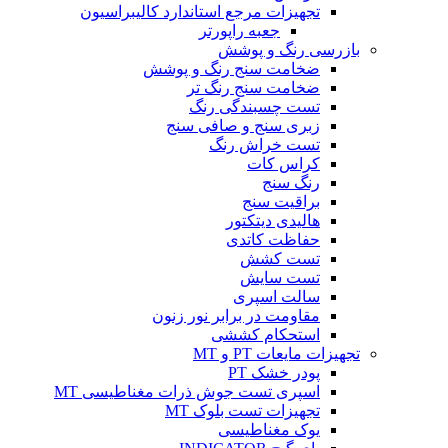
تجهیزات مرجع استاندارد کالیبراسیون
جعبه راپورتر
بازرسی رنگ و پوشش
ضخامت سنج رنگ و پوشش
ضخامت سنج رنگ تر
تست چسبندگی رنگ
زبری سنج و صافی سنج
تست خراش رنگ
کراس کات
رنگ سنج
براقیت سنج
هالیدی دیتکتور
حفاظت کاتدی
تست کشش
تست سایش
سالت اسپری
مقاومت در برابر نور زنون
استحکام کششی
تجهیزات مایعات PT و MT
پودر خشک PT
اسپری تست جوش ذرات مغناطیسی MT
تجهیزات تست بلوک MT
یوک مغناطیسی