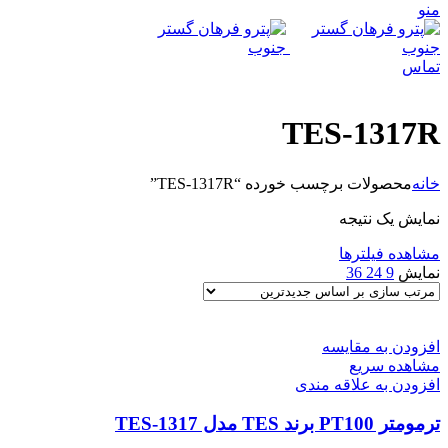
منو
تماس
TES-1317R
خانه
محصولات برچسب خورده “TES-1317R”
نمایش یک نتیجه
مشاهده فیلترها
نمایش
9
24
36
افزودن به مقایسه
مشاهده سریع
افزودن به علاقه مندی
ترمومتر PT100 برند TES مدل TES-1317