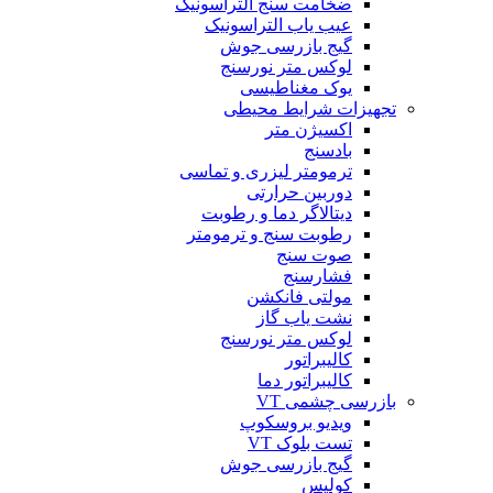
ضخامت سنج التراسونیک
عیب یاب التراسونیک
گیج بازرسی جوش
لوکس متر نورسنج
یوک مغناطیسی
تجهیزات شرایط محیطی
اکسیژن متر
بادسنج
ترمومتر لیزری و تماسی
دوربین حرارتی
دیتالاگر دما و رطوبت
رطوبت سنج و ترمومتر
صوت سنج
فشارسنج
مولتی فانکشن
نشت یاب گاز
لوکس متر نورسنج
کالیبراتور
کالیبراتور دما
بازرسی چشمی VT
ویدیو بروسکوپ
تست بلوک VT
گیج بازرسی جوش
کولیس