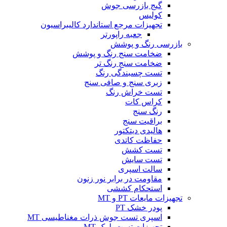
گیج بازرسی جوش
کولیس
تجهیزات مرجع استاندارد کالیبراسیون
جعبه راپورتر
بازرسی رنگ و پوشش
ضخامت سنج رنگ و پوشش
ضخامت سنج رنگ تر
تست چسبندگی رنگ
زبری سنج و صافی سنج
تست خراش رنگ
کراس کات
رنگ سنج
براقیت سنج
هالیدی دیتکتور
حفاظت کاتدی
تست کشش
تست سایش
سالت اسپری
مقاومت در برابر نور زنون
استحکام کششی
تجهیزات مایعات PT و MT
پودر خشک PT
اسپری تست جوش ذرات مغناطیسی MT
تجهیزات تست بلوک MT