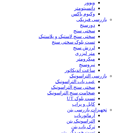
ویوور
دانسیتومتر
وکیوم باکس
بازرسی فیزیکی
دورسنج
سختی سنج
سختی سنج لاستیک و پلاستیک
تست بلوک سختی سنج
لرزش سنج
متر لیزری
میکرومتر
نیروسنج
ساعت اندیکاتور
بازرسی التراسونیک
عیب یاب التراسونیک
سختی سنج التراسونیک
ضخامت سنج التراسونیک
تست بلوک UT
کابل و پراب
تجهیزات بازرسی بتن
آرماتوریاب
التراسونیک بتن
ترک یاب بتن
تست خوردگی بتن