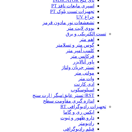
پای گیج INDICATOR
اسپری مایعات نافذ PT
تجهیزات تست بلوک PT
چراغ UV
تشعشعات نور مادون قرمز
یووی لایت متر
تست الکتریکی و برق
اهم متر
گوس متر و تسلامتر
کلمپ آمپر متر
فرکانس متر
پاور آنالایزر
تستر جریان ولتاژ
مولتی متر
وات متر
ادی کارنت
اسیلوسکوپ
RST| تستر عایق|میگر | ارت سنج
اندازه گیری مقاومت سطح
تجهیزات رادیوگرافی RT
ایکس ری و گاما
دارو ظهور و ثبوت
رادیومتر
فیلم رادیوگرافی