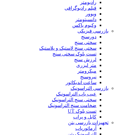
رادیومتر
فیلم رادیوگرافی
ویوور
دانسیتومتر
وکیوم باکس
بازرسی فیزیکی
دورسنج
سختی سنج
سختی سنج لاستیک و پلاستیک
تست بلوک سختی سنج
لرزش سنج
متر لیزری
میکرومتر
نیروسنج
ساعت اندیکاتور
بازرسی التراسونیک
عیب یاب التراسونیک
سختی سنج التراسونیک
ضخامت سنج التراسونیک
تست بلوک UT
کابل و پراب
تجهیزات بازرسی بتن
آرماتوریاب
التراسونیک بتن