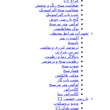
چراغ UV
ضخامت سنج رنگ و پوشش
ضخامت سنج التراسونیک
عیب یاب التراسونیک
گیج بازرسی جوش
لوکس متر نورسنج
یوک مغناطیسی
تجهیزات شرایط محیطی
اکسیژن متر
بادسنج
ترمومتر لیزری و تماسی
دوربین حرارتی
دیتالاگر دما و رطوبت
رطوبت سنج و ترمومتر
صوت سنج
فشارسنج
مولتی فانکشن
نشت یاب گاز
لوکس متر نورسنج
کالیبراتور
کالیبراتور دما
بازرسی چشمی VT
ویدیو بروسکوپ
تست بلوک VT