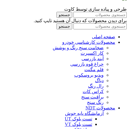
طرحی و پیاده سازی توسط کاوت
جستجو
برای دیدن محصولات که دنبال آن هستید تایپ کنید.
جستجو
صفحه اصلی
محصولات کارشناسی خودرو
ضخامت سنج رنگ و پوشش
کار اکسپرت
آینه بازرسی
چراغ قوه بازرسی
قلم مگنت
ویدیو بروسکوپ
دیاگ
رال رنگ
کراس کات
براقیت سنج
رنگ سنج
محصولات NDT
آزمایشگاه پایه جوش
تست بلوک UT
تست بلوک VT