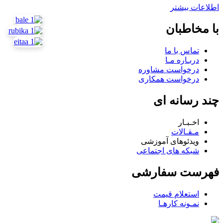
اطلاعات بیشتر
با مخاطبان
تماس با ما
دربـاره مـا
درخواست مشاوره
درخواست همکاری
چند رسانه ای
اخـبـار
مـقـالات
ویدئوهای آموزشی
شبکه های اجتماعی
فهرست سفارشی
استعلام قیمت
نمـونه کارهـا