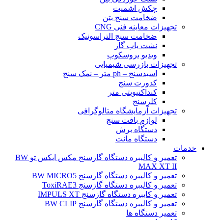
چکش اشمیت
ضخامت سنج بتن
تجهیزات معاینه فنی CNG
ضخامت سنج التراسونیک
نشت یاب گاز
ویدیو بروسکوپ
تجهیزات بازرسی شیمیایی
اسیدسنج – ph متر – نمک سنج
کدورت سنج
کنداکتیویتی متر
کلرسنج
تجهیزات آزمایشگاه متالوگرافی
لوازم بافت سنج
دستگاه برش
دستگاه مانت
خدمات
تعمیر و کالیبره دستگاه گازسنج مکس ایکس تو BW
MAX XT II
تعمیر و کالیبره دستگاه گازسنج BW MICRO5
تعمیر و کالیبره دستگاه گازسنج ToxiRAE3
تعمیر و کایبره دستگاه گازسنج IMPULS XT
تعمیر و کالیبره دستگاه گازسنج BW CLIP
تعمیر دستگاه ها