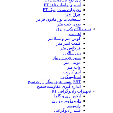
پای گیج INDICATOR
اسپری مایعات نافذ PT
تجهیزات تست بلوک PT
چراغ UV
تشعشعات نور مادون قرمز
یووی لایت متر
تست الکتریکی و برق
اهم متر
گوس متر و تسلامتر
کلمپ آمپر متر
فرکانس متر
پاور آنالایزر
تستر جریان ولتاژ
مولتی متر
وات متر
ادی کارنت
اسیلوسکوپ
RST| تستر عایق|میگر | ارت سنج
اندازه گیری مقاومت سطح
تجهیزات رادیوگرافی RT
ایکس ری و گاما
دارو ظهور و ثبوت
رادیومتر
فیلم رادیوگرافی