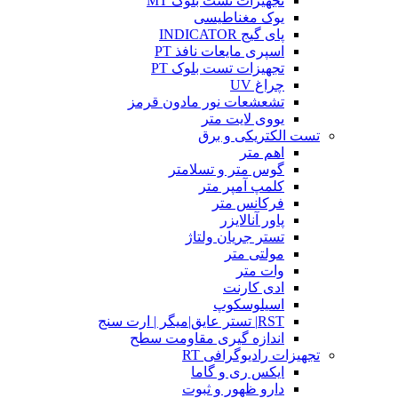
تجهیزات تست بلوک MT
یوک مغناطیسی
پای گیج INDICATOR
اسپری مایعات نافذ PT
تجهیزات تست بلوک PT
چراغ UV
تشعشعات نور مادون قرمز
یووی لایت متر
تست الکتریکی و برق
اهم متر
گوس متر و تسلامتر
کلمپ آمپر متر
فرکانس متر
پاور آنالایزر
تستر جریان ولتاژ
مولتی متر
وات متر
ادی کارنت
اسیلوسکوپ
RST| تستر عایق|میگر | ارت سنج
اندازه گیری مقاومت سطح
تجهیزات رادیوگرافی RT
ایکس ری و گاما
دارو ظهور و ثبوت