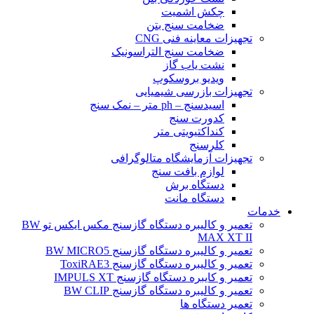
چکش اشمیت
ضخامت سنج بتن
تجهیزات معاینه فنی CNG
ضخامت سنج التراسونیک
نشت یاب گاز
ویدیو بروسکوپ
تجهیزات بازرسی شیمیایی
اسیدسنج – ph متر – نمک سنج
کدورت سنج
کنداکتیویتی متر
کلرسنج
تجهیزات آزمایشگاه متالوگرافی
لوازم بافت سنج
دستگاه برش
دستگاه مانت
خدمات
تعمیر و کالیبره دستگاه گازسنج مکس ایکس تو BW
MAX XT II
تعمیر و کالیبره دستگاه گازسنج BW MICRO5
تعمیر و کالیبره دستگاه گازسنج ToxiRAE3
تعمیر و کایبره دستگاه گازسنج IMPULS XT
تعمیر و کالیبره دستگاه گازسنج BW CLIP
تعمیر دستگاه ها