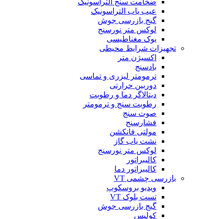
ضخامت سنج التراسونیک
عیب یاب التراسونیک
گیج بازرسی جوش
لوکس متر نورسنج
یوک مغناطیسی
تجهیزات شرایط محیطی
اکسیژن متر
بادسنج
ترمومتر لیزری و تماسی
دوربین حرارتی
دیتالاگر دما و رطوبت
رطوبت سنج و ترمومتر
صوت سنج
فشارسنج
مولتی فانکشن
نشت یاب گاز
لوکس متر نورسنج
کالیبراتور
کالیبراتور دما
بازرسی چشمی VT
ویدیو بروسکوپ
تست بلوک VT
گیج بازرسی جوش
کولیس