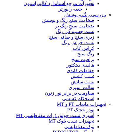
تجهیزات مرجع استاندارد کالیبراسیون
جعبه راپورتر
بازرسی رنگ و پوشش
ضخامت سنج رنگ و پوشش
ضخامت سنج رنگ تر
تست چسبندگی رنگ
زبری سنج و صافی سنج
تست خراش رنگ
کراس کات
رنگ سنج
براقیت سنج
هالیدی دیتکتور
حفاظت کاتدی
تست کشش
تست سایش
سالت اسپری
مقاومت در برابر نور زنون
استحکام کششی
تجهیزات مایعات PT و MT
پودر خشک PT
اسپری تست جوش ذرات مغناطیسی MT
تجهیزات تست بلوک MT
یوک مغناطیسی