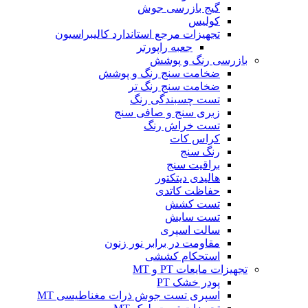
گیج بازرسی جوش
کولیس
تجهیزات مرجع استاندارد کالیبراسیون
جعبه راپورتر
بازرسی رنگ و پوشش
ضخامت سنج رنگ و پوشش
ضخامت سنج رنگ تر
تست چسبندگی رنگ
زبری سنج و صافی سنج
تست خراش رنگ
کراس کات
رنگ سنج
براقیت سنج
هالیدی دیتکتور
حفاظت کاتدی
تست کشش
تست سایش
سالت اسپری
مقاومت در برابر نور زنون
استحکام کششی
تجهیزات مایعات PT و MT
پودر خشک PT
اسپری تست جوش ذرات مغناطیسی MT