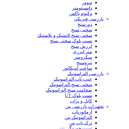
ویوور
دانسیتومتر
وکیوم باکس
بازرسی فیزیکی
دورسنج
سختی سنج
سختی سنج لاستیک و پلاستیک
تست بلوک سختی سنج
لرزش سنج
متر لیزری
میکرومتر
نیروسنج
ساعت اندیکاتور
بازرسی التراسونیک
عیب یاب التراسونیک
سختی سنج التراسونیک
ضخامت سنج التراسونیک
تست بلوک UT
کابل و پراب
تجهیزات بازرسی بتن
آرماتوریاب
التراسونیک بتن
ترک یاب بتن
تست خوردگی بتن