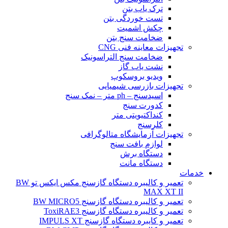
ترک یاب بتن
تست خوردگی بتن
چکش اشمیت
ضخامت سنج بتن
تجهیزات معاینه فنی CNG
ضخامت سنج التراسونیک
نشت یاب گاز
ویدیو بروسکوپ
تجهیزات بازرسی شیمیایی
اسیدسنج – ph متر – نمک سنج
کدورت سنج
کنداکتیویتی متر
کلرسنج
تجهیزات آزمایشگاه متالوگرافی
لوازم بافت سنج
دستگاه برش
دستگاه مانت
خدمات
تعمیر و کالیبره دستگاه گازسنج مکس ایکس تو BW
MAX XT II
تعمیر و کالیبره دستگاه گازسنج BW MICRO5
تعمیر و کالیبره دستگاه گازسنج ToxiRAE3
تعمیر و کایبره دستگاه گازسنج IMPULS XT