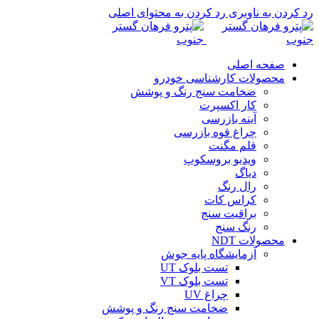
رد کردن به ناوبری
رد کردن به محتوای اصلی
صفحه اصلی
محصولات کارشناسی خودرو
ضخامت سنج رنگ و پوشش
کار اکسپرت
آینه بازرسی
چراغ قوه بازرسی
قلم مگنت
ویدیو بروسکوپ
دیاگ
رال رنگ
کراس کات
براقیت سنج
رنگ سنج
محصولات NDT
آزمایشگاه پایه جوش
تست بلوک UT
تست بلوک VT
چراغ UV
ضخامت سنج رنگ و پوشش