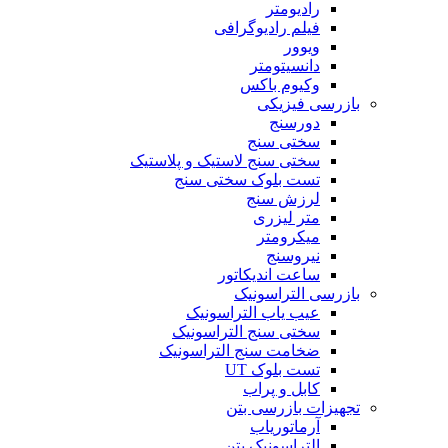
رادیومتر
فیلم رادیوگرافی
ویوور
دانسیتومتر
وکیوم باکس
بازرسی فیزیکی
دورسنج
سختی سنج
سختی سنج لاستیک و پلاستیک
تست بلوک سختی سنج
لرزش سنج
متر لیزری
میکرومتر
نیروسنج
ساعت اندیکاتور
بازرسی التراسونیک
عیب یاب التراسونیک
سختی سنج التراسونیک
ضخامت سنج التراسونیک
تست بلوک UT
کابل و پراب
تجهیزات بازرسی بتن
آرماتوریاب
التراسونیک بتن