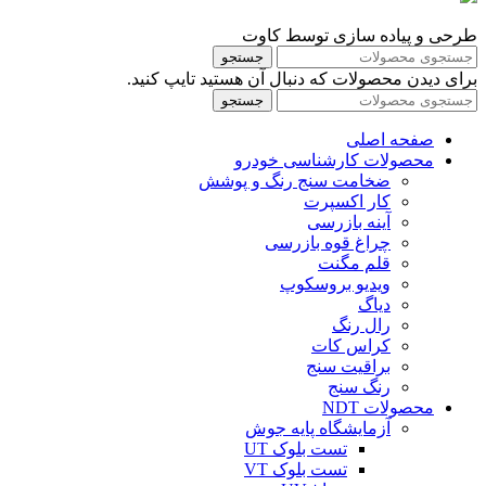
طرحی و پیاده سازی توسط کاوت
جستجو
برای دیدن محصولات که دنبال آن هستید تایپ کنید.
جستجو
صفحه اصلی
محصولات کارشناسی خودرو
ضخامت سنج رنگ و پوشش
کار اکسپرت
آینه بازرسی
چراغ قوه بازرسی
قلم مگنت
ویدیو بروسکوپ
دیاگ
رال رنگ
کراس کات
براقیت سنج
رنگ سنج
محصولات NDT
آزمایشگاه پایه جوش
تست بلوک UT
تست بلوک VT