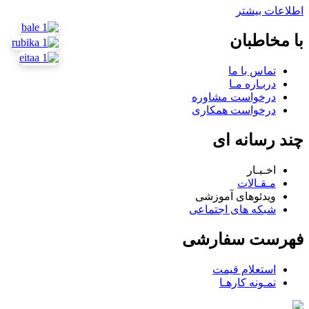
اطلاعات بیشتر
با مخاطبان
تماس با ما
دربـاره مـا
درخواست مشاوره
درخواست همکاری
چند رسانه ای
اخـبـار
مـقـالات
ویدئوهای آموزشی
شبکه های اجتماعی
فهرست سفارشی
استعلام قیمت
نمـونه کارهـا