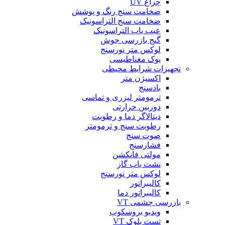
چراغ UV
ضخامت سنج رنگ و پوشش
ضخامت سنج التراسونیک
عیب یاب التراسونیک
گیج بازرسی جوش
لوکس متر نورسنج
یوک مغناطیسی
تجهیزات شرایط محیطی
اکسیژن متر
بادسنج
ترمومتر لیزری و تماسی
دوربین حرارتی
دیتالاگر دما و رطوبت
رطوبت سنج و ترمومتر
صوت سنج
فشارسنج
مولتی فانکشن
نشت یاب گاز
لوکس متر نورسنج
کالیبراتور
کالیبراتور دما
بازرسی چشمی VT
ویدیو بروسکوپ
تست بلوک VT