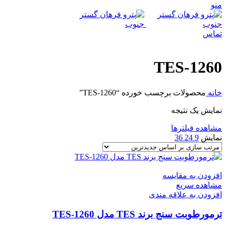
منو
تماس
TES-1260
خانه
محصولات برچسب خورده “TES-1260”
نمایش یک نتیجه
مشاهده فیلترها
نمایش
9
24
36
افزودن به مقایسه
مشاهده سریع
افزودن به علاقه مندی
ترمورطوبت سنج برند TES مدل TES-1260