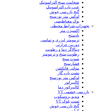
ضخامت سنج التراسونیک
عیب یاب التراسونیک
گیج بازرسی جوش
لوکس متر نورسنج
یوک مغناطیسی
تجهیزات شرایط محیطی
اکسیژن متر
بادسنج
ترمومتر لیزری و تماسی
دوربین حرارتی
دیتالاگر دما و رطوبت
رطوبت سنج و ترمومتر
صوت سنج
فشارسنج
مولتی فانکشن
نشت یاب گاز
لوکس متر نورسنج
کالیبراتور
کالیبراتور دما
بازرسی چشمی VT
ویدیو بروسکوپ
تست بلوک VT
گیج بازرسی جوش
کولیس