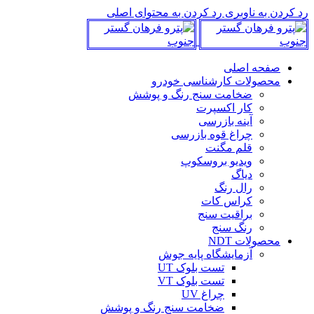
رد کردن به ناوبری
رد کردن به محتوای اصلی
صفحه اصلی
محصولات کارشناسی خودرو
ضخامت سنج رنگ و پوشش
کار اکسپرت
آینه بازرسی
چراغ قوه بازرسی
قلم مگنت
ویدیو بروسکوپ
دیاگ
رال رنگ
کراس کات
براقیت سنج
رنگ سنج
محصولات NDT
آزمایشگاه پایه جوش
تست بلوک UT
تست بلوک VT
چراغ UV
ضخامت سنج رنگ و پوشش