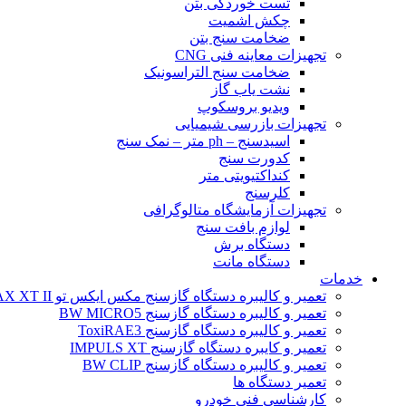
تست خوردگی بتن
چکش اشمیت
ضخامت سنج بتن
تجهیزات معاینه فنی CNG
ضخامت سنج التراسونیک
نشت یاب گاز
ویدیو بروسکوپ
تجهیزات بازرسی شیمیایی
اسیدسنج – ph متر – نمک سنج
کدورت سنج
کنداکتیویتی متر
کلرسنج
تجهیزات آزمایشگاه متالوگرافی
لوازم بافت سنج
دستگاه برش
دستگاه مانت
خدمات
تعمیر و کالیبره دستگاه گازسنج مکس ایکس تو BW MAX XT II
تعمیر و کالیبره دستگاه گازسنج BW MICRO5
تعمیر و کالیبره دستگاه گازسنج ToxiRAE3
تعمیر و کایبره دستگاه گازسنج IMPULS XT
تعمیر و کالیبره دستگاه گازسنج BW CLIP
تعمیر دستگاه ها
کارشناسی فنی خودرو