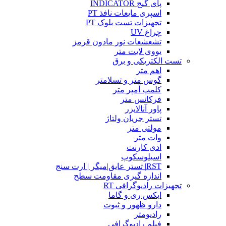
پای گیج INDICATOR
اسپری مایعات نافذ PT
تجهیزات تست بلوک PT
چراغ UV
تشعشعات نور مادون قرمز
یووی لایت متر
تست الکتریکی و برق
اهم متر
گوس متر و تسلامتر
کلمپ آمپر متر
فرکانس متر
پاور آنالایزر
تستر جریان ولتاژ
مولتی متر
وات متر
ادی کارنت
اسیلوسکوپ
RST| تستر عایق|میگر | ارت سنج
اندازه گیری مقاومت سطح
تجهیزات رادیوگرافی RT
ایکس ری و گاما
دارو ظهور و ثبوت
رادیومتر
فیلم رادیوگرافی