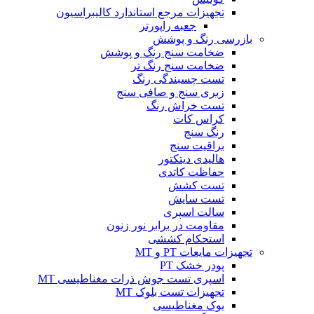
تجهیزات مرجع استاندارد کالیبراسیون
جعبه راپورتر
بازرسی رنگ و پوشش
ضخامت سنج رنگ و پوشش
ضخامت سنج رنگ تر
تست چسبندگی رنگ
زبری سنج و صافی سنج
تست خراش رنگ
کراس کات
رنگ سنج
براقیت سنج
هالیدی دیتکتور
حفاظت کاتدی
تست کشش
تست سایش
سالت اسپری
مقاومت در برابر نور زنون
استحکام کششی
تجهیزات مایعات PT و MT
پودر خشک PT
اسپری تست جوش ذرات مغناطیسی MT
تجهیزات تست بلوک MT
یوک مغناطیسی