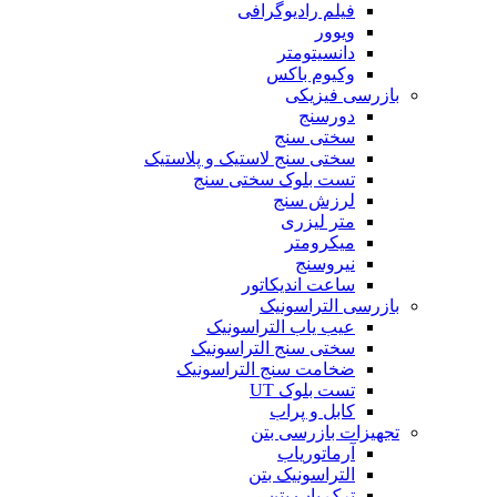
فیلم رادیوگرافی
ویوور
دانسیتومتر
وکیوم باکس
بازرسی فیزیکی
دورسنج
سختی سنج
سختی سنج لاستیک و پلاستیک
تست بلوک سختی سنج
لرزش سنج
متر لیزری
میکرومتر
نیروسنج
ساعت اندیکاتور
بازرسی التراسونیک
عیب یاب التراسونیک
سختی سنج التراسونیک
ضخامت سنج التراسونیک
تست بلوک UT
کابل و پراب
تجهیزات بازرسی بتن
آرماتوریاب
التراسونیک بتن
ترک یاب بتن