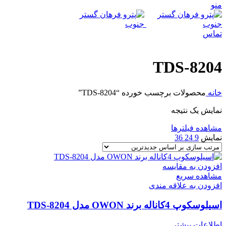
منو
تماس
TDS-8204
خانه
محصولات برچسب خورده “TDS-8204”
نمایش یک نتیجه
مشاهده فیلترها
نمایش
9
24
36
افزودن به مقایسه
مشاهده سریع
افزودن به علاقه مندی
اسیلوسکوپ 4کاناله برند OWON مدل TDS-8204
اطلاعات بیشتر