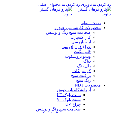
رد کردن به ناوبری
رد کردن به محتوای اصلی
صفحه اصلی
محصولات کارشناسی خودرو
ضخامت سنج رنگ و پوشش
کار اکسپرت
آینه بازرسی
چراغ قوه بازرسی
قلم مگنت
ویدیو بروسکوپ
دیاگ
رال رنگ
کراس کات
براقیت سنج
رنگ سنج
محصولات NDT
آزمایشگاه پایه جوش
تست بلوک UT
تست بلوک VT
چراغ UV
ضخامت سنج رنگ و پوشش