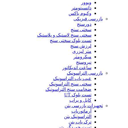
ویوور
دانسیتومتر
وکیوم باکس
بازرسی فیزیکی
دورسنج
سختی سنج
سختی سنج لاستیک و پلاستیک
تست بلوک سختی سنج
لرزش سنج
متر لیزری
میکرومتر
نیروسنج
ساعت اندیکاتور
بازرسی التراسونیک
عیب یاب التراسونیک
سختی سنج التراسونیک
ضخامت سنج التراسونیک
تست بلوک UT
کابل و پراب
تجهیزات بازرسی بتن
آرماتوریاب
التراسونیک بتن
ترک یاب بتن
تست خوردگی بتن