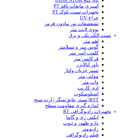
پای گیج INDICATOR
اسپری مایعات نافذ PT
تجهیزات تست بلوک PT
چراغ UV
تشعشعات نور مادون قرمز
یووی لایت متر
تست الکتریکی و برق
اهم متر
گوس متر و تسلامتر
کلمپ آمپر متر
فرکانس متر
پاور آنالایزر
تستر جریان ولتاژ
مولتی متر
وات متر
ادی کارنت
اسیلوسکوپ
RST| تستر عایق|میگر | ارت سنج
اندازه گیری مقاومت سطح
تجهیزات رادیوگرافی RT
ایکس ری و گاما
دارو ظهور و ثبوت
رادیومتر
فیلم رادیوگرافی