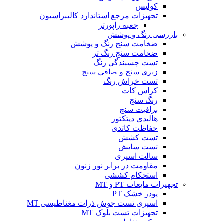
کولیس
تجهیزات مرجع استاندارد کالیبراسیون
جعبه راپورتر
بازرسی رنگ و پوشش
ضخامت سنج رنگ و پوشش
ضخامت سنج رنگ تر
تست چسبندگی رنگ
زبری سنج و صافی سنج
تست خراش رنگ
کراس کات
رنگ سنج
براقیت سنج
هالیدی دیتکتور
حفاظت کاتدی
تست کشش
تست سایش
سالت اسپری
مقاومت در برابر نور زنون
استحکام کششی
تجهیزات مایعات PT و MT
پودر خشک PT
اسپری تست جوش ذرات مغناطیسی MT
تجهیزات تست بلوک MT