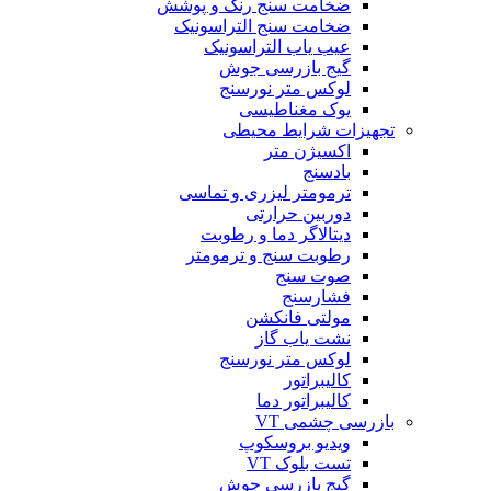
ضخامت سنج رنگ و پوشش
ضخامت سنج التراسونیک
عیب یاب التراسونیک
گیج بازرسی جوش
لوکس متر نورسنج
یوک مغناطیسی
تجهیزات شرایط محیطی
اکسیژن متر
بادسنج
ترمومتر لیزری و تماسی
دوربین حرارتی
دیتالاگر دما و رطوبت
رطوبت سنج و ترمومتر
صوت سنج
فشارسنج
مولتی فانکشن
نشت یاب گاز
لوکس متر نورسنج
کالیبراتور
کالیبراتور دما
بازرسی چشمی VT
ویدیو بروسکوپ
تست بلوک VT
گیج بازرسی جوش