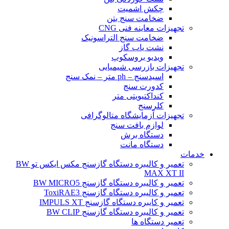
چکش اشمیت
ضخامت سنج بتن
تجهیزات معاینه فنی CNG
ضخامت سنج التراسونیک
نشت یاب گاز
ویدیو بروسکوپ
تجهیزات بازرسی شیمیایی
اسیدسنج – ph متر – نمک سنج
کدورت سنج
کنداکتیویتی متر
کلرسنج
تجهیزات آزمایشگاه متالوگرافی
لوازم بافت سنج
دستگاه برش
دستگاه مانت
خدمات
تعمیر و کالیبره دستگاه گازسنج مکس ایکس تو BW
MAX XT II
تعمیر و کالیبره دستگاه گازسنج BW MICRO5
تعمیر و کالیبره دستگاه گازسنج ToxiRAE3
تعمیر و کایبره دستگاه گازسنج IMPULS XT
تعمیر و کالیبره دستگاه گازسنج BW CLIP
تعمیر دستگاه ها