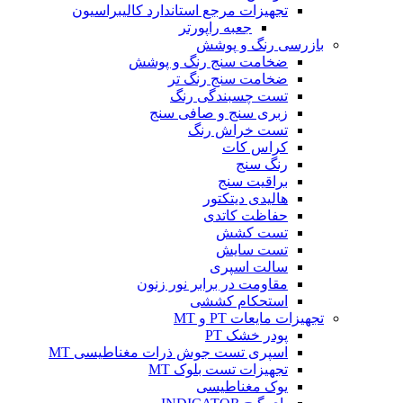
تجهیزات مرجع استاندارد کالیبراسیون
جعبه راپورتر
بازرسی رنگ و پوشش
ضخامت سنج رنگ و پوشش
ضخامت سنج رنگ تر
تست چسبندگی رنگ
زبری سنج و صافی سنج
تست خراش رنگ
کراس کات
رنگ سنج
براقیت سنج
هالیدی دیتکتور
حفاظت کاتدی
تست کشش
تست سایش
سالت اسپری
مقاومت در برابر نور زنون
استحکام کششی
تجهیزات مایعات PT و MT
پودر خشک PT
اسپری تست جوش ذرات مغناطیسی MT
تجهیزات تست بلوک MT
یوک مغناطیسی