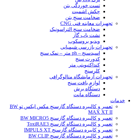
تست خوردگی بتن
چکش اشمیت
ضخامت سنج بتن
تجهیزات معاینه فنی CNG
ضخامت سنج التراسونیک
نشت یاب گاز
ویدیو بروسکوپ
تجهیزات بازرسی شیمیایی
اسیدسنج – ph متر – نمک سنج
کدورت سنج
کنداکتیویتی متر
کلرسنج
تجهیزات آزمایشگاه متالوگرافی
لوازم بافت سنج
دستگاه برش
دستگاه مانت
خدمات
تعمیر و کالیبره دستگاه گازسنج مکس ایکس تو BW
MAX XT II
تعمیر و کالیبره دستگاه گازسنج BW MICRO5
تعمیر و کالیبره دستگاه گازسنج ToxiRAE3
تعمیر و کایبره دستگاه گازسنج IMPULS XT
تعمیر و کالیبره دستگاه گازسنج BW CLIP