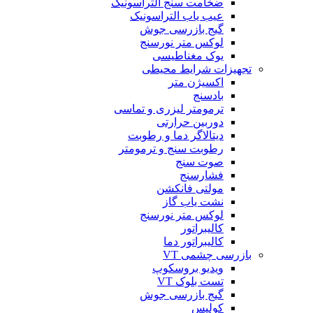
ضخامت سنج التراسونیک
عیب یاب التراسونیک
گیج بازرسی جوش
لوکس متر نورسنج
یوک مغناطیسی
تجهیزات شرایط محیطی
اکسیژن متر
بادسنج
ترمومتر لیزری و تماسی
دوربین حرارتی
دیتالاگر دما و رطوبت
رطوبت سنج و ترمومتر
صوت سنج
فشارسنج
مولتی فانکشن
نشت یاب گاز
لوکس متر نورسنج
کالیبراتور
کالیبراتور دما
بازرسی چشمی VT
ویدیو بروسکوپ
تست بلوک VT
گیج بازرسی جوش
کولیس