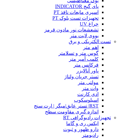
یوک مغناطیسی
پای گیج INDICATOR
اسپری مایعات نافذ PT
تجهیزات تست بلوک PT
چراغ UV
تشعشعات نور مادون قرمز
یووی لایت متر
تست الکتریکی و برق
اهم متر
گوس متر و تسلامتر
کلمپ آمپر متر
فرکانس متر
پاور آنالایزر
تستر جریان ولتاژ
مولتی متر
وات متر
ادی کارنت
اسیلوسکوپ
RST| تستر عایق|میگر | ارت سنج
اندازه گیری مقاومت سطح
تجهیزات رادیوگرافی RT
ایکس ری و گاما
دارو ظهور و ثبوت
رادیومتر