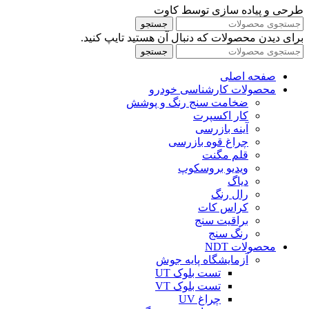
طرحی و پیاده سازی توسط کاوت
جستجو
برای دیدن محصولات که دنبال آن هستید تایپ کنید.
جستجو
صفحه اصلی
محصولات کارشناسی خودرو
ضخامت سنج رنگ و پوشش
کار اکسپرت
آینه بازرسی
چراغ قوه بازرسی
قلم مگنت
ویدیو بروسکوپ
دیاگ
رال رنگ
کراس کات
براقیت سنج
رنگ سنج
محصولات NDT
آزمایشگاه پایه جوش
تست بلوک UT
تست بلوک VT
چراغ UV