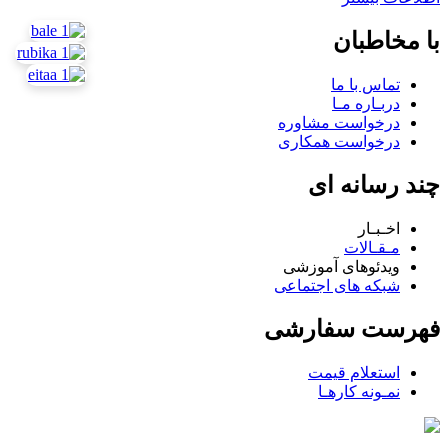
با مخاطبان
تماس با ما
دربـاره مـا
درخواست مشاوره
درخواست همکاری
چند رسانه ای
اخـبـار
مـقـالات
ویدئوهای آموزشی
شبکه های اجتماعی
فهرست سفارشی
استعلام قیمت
نمـونه کارهـا